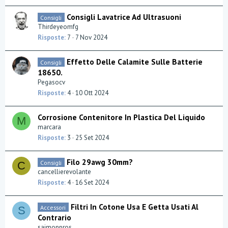
Consigli Lavatrice Ad Ultrasuoni
Consigli
Thirdeyeomfg
Risposte
7
7 Nov 2024
Effetto Delle Calamite Sulle Batterie
Consigli
18650.
Pegasocv
Risposte
4
10 Ott 2024
Corrosione Contenitore In Plastica Del Liquido
M
marcara
Risposte
3
25 Set 2024
Filo 29awg 30mm?
Consigli
C
cancellierevolante
Risposte
4
16 Set 2024
Filtri In Cotone Usa E Getta Usati Al
Accessori
S
Contrario
saimonpros