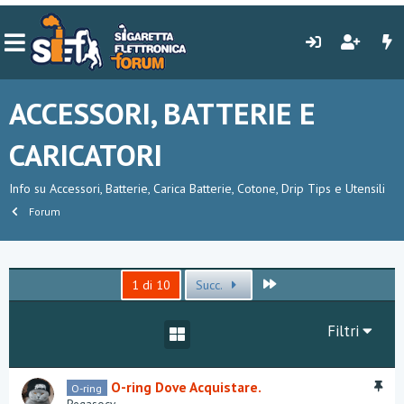
ACCESSORI, BATTERIE E
CARICATORI
Info su Accessori, Batterie, Carica Batterie, Cotone, Drip Tips e Utensili
Forum
Ultimo
1 di 10
Succ.
Filtri
I
O-ring Dove Acquistare.
O-ring
n