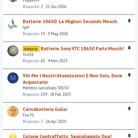
Pegasocv
e
Risposte
2
21 Giu 2026
v
i
I
Batterie 18650: Le Migliori Secondo Mooch
d
n
Igiit
e
e
Risposte
53
3 Mag 2026
n
v
z
i
a
I
Batterie Sony VTC 18650 Parla Mooch!
Batterie
d
n
Sva3d
e
e
Risposte
63
4 Nov 2023
n
v
z
i
a
I
Viti Per I Nostri Atomizzatori E Non Solo, Dove
M
d
n
Acquistarle
e
e
Membro cancellato 30150
n
v
Risposte
139
28 Feb 2023
z
i
a
d
I
Caricabatteria Golisi
e
n
Fox70
n
e
Risposte
7
26 Apr 2020
z
v
a
i
I
Cotone Contraffatto: Segnaliamolo Qua!
d