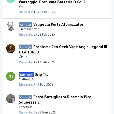
Wattaggio, Problema Batteria O Coil?
Yin
Risposte
1
28 Feb 2025
Valigetta Porta Atomizzatori
Consigli
Thirdeyeomfg
Risposte
2
28 Feb 2025
Problema Con Geek Vape Aegis Legend III
Consigli
E Le 18650
Gielle
Risposte
4
17 Feb 2025
Drip Tip
Drip Tips
Matteo1989
Risposte
7
3 Feb 2025
Cerco Bottiglietta Ricambio Pico
Consigli
Squeezze 2
Criceto45
Risposte
6
21 Gen 2025