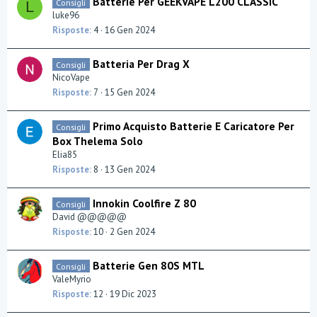
Batterie Per GEEKVAPE L200 CLASSIC
Consigli
L
luke96
Risposte
4
16 Gen 2024
Batteria Per Drag X
Consigli
NicoVape
Risposte
7
15 Gen 2024
Primo Acquisto Batterie E Caricatore Per
Consigli
Box Thelema Solo
Elia85
Risposte
8
13 Gen 2024
Innokin Coolfire Z 80
Consigli
David @@@@@
Risposte
10
2 Gen 2024
Batterie Gen 80S MTL
Consigli
ValeMyrio
Risposte
12
19 Dic 2023