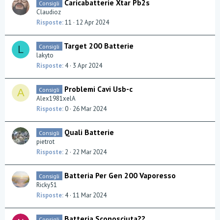
Caricabatterie Xtar Pb2s
Consigli
Claudioz
Risposte
11
12 Apr 2024
Target 200 Batterie
Consigli
L
lakyto
Risposte
4
3 Apr 2024
Problemi Cavi Usb-c
Consigli
A
Alex1981xelA
Risposte
0
26 Mar 2024
Quali Batterie
Consigli
pietrot
Risposte
2
22 Mar 2024
Batteria Per Gen 200 Vaporesso
Consigli
Ricky51
Risposte
4
11 Mar 2024
Batteria Sconosciuta??
Consigli