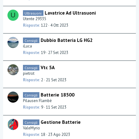
Lavatrice Ad Ultrasuoni
Ultrasuoni
U
Utente 29335
Risposte
122
4 Ott 2023
Dubbio Batteria LG HG2
Consigli
iLuca
Risposte
19
27 Set 2023
Vtc 5A
Consigli
pietrot
Risposte
2
21 Set 2023
Batterie 18500
Consigli
Pilausen Flambè
Risposte
9
11 Set 2023
Gestione Batterie
Consigli
ValeMyrio
Risposte
18
23 Ago 2023