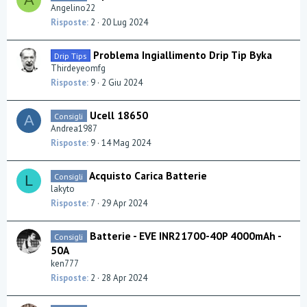
Angelino22
Risposte
2
20 Lug 2024
Problema Ingiallimento Drip Tip Byka
Drip Tips
Thirdeyeomfg
Risposte
9
2 Giu 2024
Ucell 18650
Consigli
A
Andrea1987
Risposte
9
14 Mag 2024
Acquisto Carica Batterie
Consigli
L
lakyto
Risposte
7
29 Apr 2024
Batterie - EVE INR21700-40P 4000mAh -
Consigli
50A
ken777
Risposte
2
28 Apr 2024