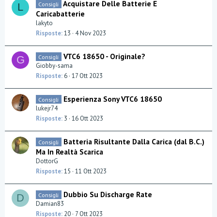
Acquistare Delle Batterie E
Consigli
L
Caricabatterie
lakyto
Risposte
13
4 Nov 2023
VTC6 18650 - Originale?
Consigli
G
Giobby-sama
Risposte
6
17 Ott 2023
Esperienza Sony VTC6 18650
Consigli
lukejr74
Risposte
3
16 Ott 2023
Batteria Risultante Dalla Carica (dal B.C.)
Consigli
Ma In Realtà Scarica
DottorG
Risposte
15
11 Ott 2023
Dubbio Su Discharge Rate
Consigli
D
Damian83
Risposte
20
7 Ott 2023