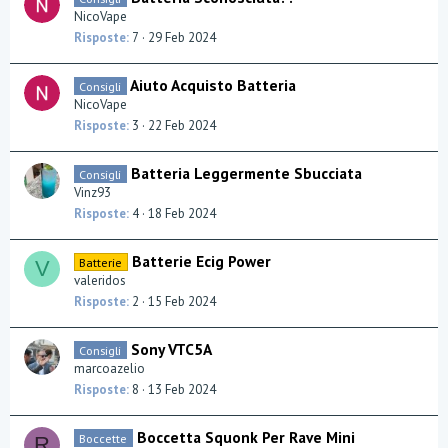
NicoVape
Risposte
7
29 Feb 2024
Aiuto Acquisto Batteria
Consigli
NicoVape
Risposte
3
22 Feb 2024
Batteria Leggermente Sbucciata
Consigli
Vinz93
Risposte
4
18 Feb 2024
Batterie Ecig Power
Batterie
V
valeridos
Risposte
2
15 Feb 2024
Sony VTC5A
Consigli
marcoazelio
Risposte
8
13 Feb 2024
Boccetta Squonk Per Rave Mini
Boccette
R