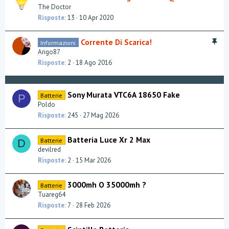
n
The Doctor
e
e
Risposte
13
10 Apr 2020
n
v
z
i
a
I
Corrente Di Scarica!
Informazioni
d
n
Arigo87
e
e
Risposte
2
18 Ago 2016
n
v
z
i
a
d
Sony Murata VTC6A 18650 Fake
Batterie
P
e
Poldo
n
Risposte
245
27 Mag 2026
z
a
Batteria Luce Xr 2 Max
Batterie
D
devilred
Risposte
2
15 Mar 2026
3000mh O 35000mh ?
Batterie
Tuareg64
Risposte
7
28 Feb 2026