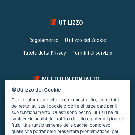
UTILIZZO
Regolamento
Utilizzo dei Cookie
Tutela della Privacy
Termini di servizio
METTITI IN CONTATTO
🍪Utilizzo dei Cookie
FAI UNA DOMANDA
SUPPORTO FORUM
Ciao, ti informiamo che anche questo sito, come tutti
Chiedi un Consiglio
Area Ticket
del resto, utilizza i cookie propri e di terze parti per il
suo funzionamento. Questi sono per noi utili al fine di
CONTATTA L'AMMINISTRAZIONE
svolgere le analisi del traffico del sito e poter migliorare
Clicca quì
fruibilità e funzionamento delle pagine, compreso
quelle che potrebbero presentare problematiche, per