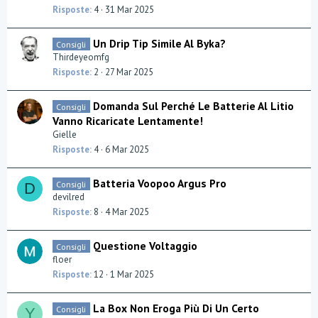
Risposte
4
31 Mar 2025
Un Drip Tip Simile Al Byka?
Consigli
Thirdeyeomfg
Risposte
2
27 Mar 2025
Domanda Sul Perché Le Batterie Al Litio
Consigli
Vanno Ricaricate Lentamente!
Gielle
Risposte
4
6 Mar 2025
Batteria Voopoo Argus Pro
Consigli
D
devilred
Risposte
8
4 Mar 2025
Questione Voltaggio
Consigli
floer
Risposte
12
1 Mar 2025
La Box Non Eroga Più Di Un Certo
Consigli
Y