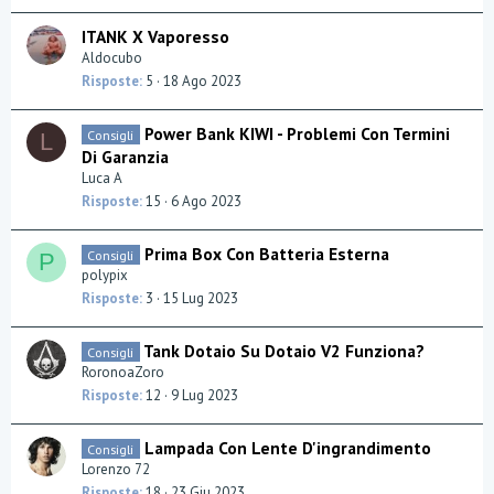
ITANK X Vaporesso
Aldocubo
Risposte
5
18 Ago 2023
Power Bank KIWI - Problemi Con Termini
Consigli
L
Di Garanzia
Luca A
Risposte
15
6 Ago 2023
Prima Box Con Batteria Esterna
Consigli
P
polypix
Risposte
3
15 Lug 2023
Tank Dotaio Su Dotaio V2 Funziona?
Consigli
RoronoaZoro
Risposte
12
9 Lug 2023
Lampada Con Lente D'ingrandimento
Consigli
Lorenzo 72
Risposte
18
23 Giu 2023