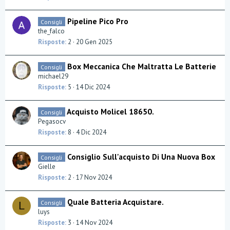
Pipeline Pico Pro
Consigli
the_falco
Risposte
2
20 Gen 2025
Box Meccanica Che Maltratta Le Batterie
Consigli
michael29
Risposte
5
14 Dic 2024
Acquisto Molicel 18650.
Consigli
Pegasocv
Risposte
8
4 Dic 2024
Consiglio Sull'acquisto Di Una Nuova Box
Consigli
Gielle
Risposte
2
17 Nov 2024
Quale Batteria Acquistare.
Consigli
L
luys
Risposte
3
14 Nov 2024