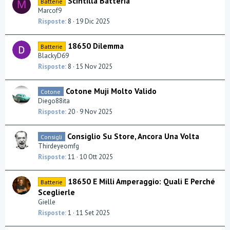
Scintilla Batteria
Batterie
M
Marcof9
Risposte
8
19 Dic 2025
18650 Dilemma
Batterie
BlackyD69
Risposte
8
15 Nov 2025
Cotone Muji Molto Valido
Cotone
Diego88ita
Risposte
20
9 Nov 2025
Consiglio Su Store, Ancora Una Volta
Consigli
Thirdeyeomfg
Risposte
11
10 Ott 2025
18650 E Milli Amperaggio: Quali E Perché
Batterie
Sceglierle
Gielle
Risposte
1
11 Set 2025