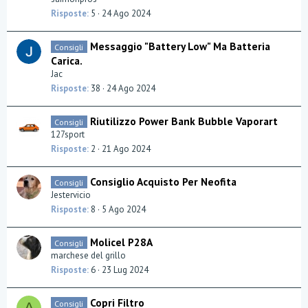
Risposte
5
24 Ago 2024
Messaggio "Battery Low" Ma Batteria
Consigli
Carica.
Jac
Risposte
38
24 Ago 2024
Riutilizzo Power Bank Bubble Vaporart
Consigli
127sport
Risposte
2
21 Ago 2024
Consiglio Acquisto Per Neofita
Consigli
Jestervicio
Risposte
8
5 Ago 2024
Molicel P28A
Consigli
marchese del grillo
Risposte
6
23 Lug 2024
Copri Filtro
Consigli
A