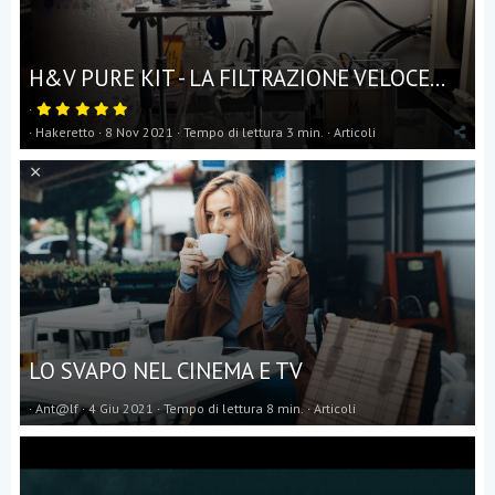
H&V PURE KIT - LA FILTRAZIONE VELOCE...
5
,
Hakeretto
8 Nov 2021
Tempo di lettura 3 min.
Articoli
0
0
s
t
e
l
l
a
(
e
)
LO SVAPO NEL CINEMA E TV
Ant@lf
4 Giu 2021
Tempo di lettura 8 min.
Articoli