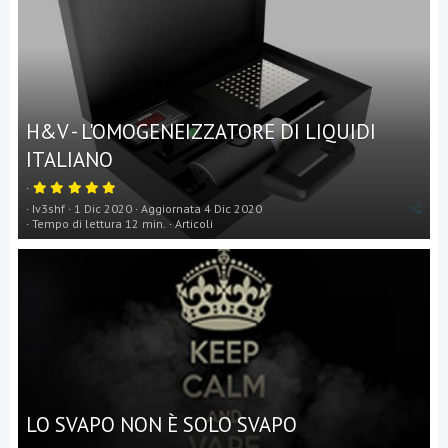
t
e
l
l
a
(
e
)
H&V - L'OMOGENEIZZATORE DI LIQUIDI
ITALIANO
5
,
Iv3shf
1 Dic 2020
Aggiornata
4 Dic 2020
0
0
Tempo di lettura 12 min.
Articoli
s
t
e
l
l
a
(
e
)
LO SVAPO NON È SOLO SVAPO