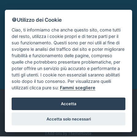
METTITI IN CONTATTO
🍪Utilizzo dei Cookie
Ciao, ti informiamo che anche questo sito, come tutti
FAI UNA DOMANDA
SUPPORTO FORUM
del resto, utilizza i cookie propri e di terze parti per il
Chiedi un Consiglio
Area Ticket
suo funzionamento. Questi sono per noi utili al fine di
svolgere le analisi del traffico del sito e poter migliorare
CONTATTA L'AMMINISTRAZIONE
fruibilità e funzionamento delle pagine, compreso
Clicca quì
quelle che potrebbero presentare problematiche, per
poter offrire un servizio più accurato e performante a
tutti gli utenti. I cookie non essenziali saranno abilitati
solo dopo il tuo consenso. Per visualizzare quelli
utilizzati clicca pure su:
Fammi scegliere
Italiano
Accetta
Accetta solo necessari
®
Community platform by XenForo
© 2010-2024 XenForo Ltd.
|
Xenforo Add-ons
© by ©XenTR
|
Xenforo Add-ons
© by ©XenTR
|
Add-ons by ThemeHouse