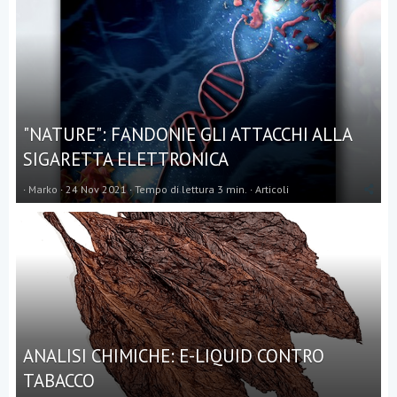
t
e
l
l
a
(
e
)
"NATURE": FANDONIE GLI ATTACCHI ALLA
SIGARETTA ELETTRONICA
Marko
24 Nov 2021
Tempo di lettura 3 min.
Articoli
ANALISI CHIMICHE: E-LIQUID CONTRO
TABACCO