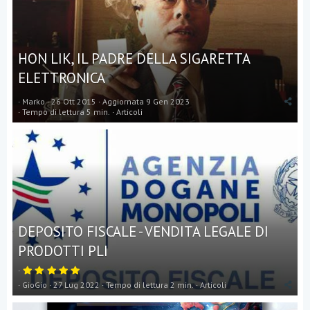
HON LIK, IL PADRE DELLA SIGARETTA
ELETTRONICA
Marko
26 Ott 2015
Aggiornata
9 Gen 2023
Tempo di lettura 5 min.
Articoli
DEPOSITO FISCALE - VENDITA LEGALE DI
PRODOTTI PLI
5
,
GioGio
27 Lug 2022
Tempo di lettura 2 min.
Articoli
0
0
s