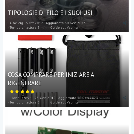
TIPOLOGIE DI FILO E I SUOI USI
Albe-cig
6 Ott 2017
Aggiornata
30 Gen 2023
Tempo di lettura 3 min.
Guide sul Vaping
COSA COMPRARE PER INIZIARE A
RIGENERARE
5
,
.::Iannuzz85::.
25 Gen 2019
Aggiornata
30 Gen 2023
0
0
Tempo di lettura 3 min.
Guide sul Vaping
s
t
e
l
l
a
(
e