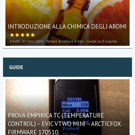
INTRODUZIONE ALLA CHIMICA DEGLI AROMI
5
,
Iv3shf
22 Gen 2024
Tempo di lettura 4 min.
Guide su E-Liquids
0
0
s
t
e
l
l
GUIDE
a
(
e
)
PROVA EMPIRICA TC (TEMPERATURE
CONTROL) – EVIC VTWO MINI – ARCTICFOX
FIRMWARE 170510.