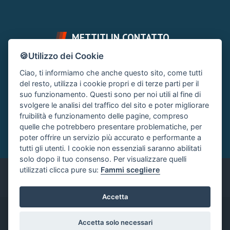
METTITI IN CONTATTO
🍪Utilizzo dei Cookie
FAI UNA DOMANDA
SUPPORTO FORUM
Ciao, ti informiamo che anche questo sito, come tutti
Chiedi un Consiglio
Area Ticket
del resto, utilizza i cookie propri e di terze parti per il
suo funzionamento. Questi sono per noi utili al fine di
CONTATTA L'AMMINISTRAZIONE
svolgere le analisi del traffico del sito e poter migliorare
Clicca quì
fruibilità e funzionamento delle pagine, compreso
quelle che potrebbero presentare problematiche, per
poter offrire un servizio più accurato e performante a
tutti gli utenti. I cookie non essenziali saranno abilitati
solo dopo il tuo consenso. Per visualizzare quelli
utilizzati clicca pure su:
Fammi scegliere
Italiano
Accetta
®
Community platform by XenForo
© 2010-2024 XenForo Ltd.
|
Accetta solo necessari
Xenforo Add-ons
© by ©XenTR
|
Xenforo Add-ons
© by ©XenTR