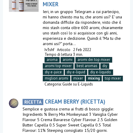
MIXER
Ieri, in un gruppo Telegram a cui partecipo,
mi hanno chiesto ma tu, che aromi usi? E' una
domanda difficile da rispondere, visto che il
mio stash conta oltre 600 aromi, chiaramente
uno stash così lo si acquisisce con gli anni,
esperienza e dedizione. Quindi il "Ma tu che
aromi usi?" porta...
Iv3shf
Articolo
2 Feb 2022
Tempo di lettura 3 min.
aroma
aromi
aromi dei top mixer
aromi top mixer
best aromas
diy
diy e-juice
diy e-liquid
diy e-liquido
migliori aromi
mixer
mixing
top mixer
Categoria:
Guide su E-Liquids
CREAM BERRY (RICETTA)
RICETTA
Semplice e gustosa crema ai frutti di bosco :giggle:
Ingredients % Berry Mix Monkeynaut 3 Vaniglia Cyber
Flavour 5 Crema Bavarese Cyber Flavour 2.5 Golden
Butter Capella 0.5 Super Sweet Capella 0.5 Total
Flavour: 11% Steeping consigliato 15/20 giorni.