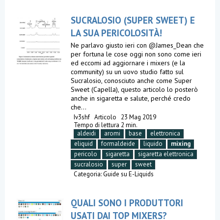
SUCRALOSIO (SUPER SWEET) E
LA SUA PERICOLOSITÀ!
Ne parlavo giusto ieri con @James_Dean che
per fortuna le cose oggi non sono come ieri
ed eccomi ad aggiornare i mixers (e la
community) su un uovo studio fatto sul
Sucralosio, conosciuto anche come Super
Sweet (Capella), questo articolo lo posterò
anche in sigaretta e salute, perché credo
che...
Iv3shf
Articolo
23 Mag 2019
Tempo di lettura 2 min.
aldeidi
aromi
base
elettronica
eliquid
formaldeide
liquido
mixing
pericolo
sigaretta
sigaretta elettronica
sucralosio
super
sweet
Categoria:
Guide su E-Liquids
QUALI SONO I PRODUTTORI
USATI DAI TOP MIXERS?