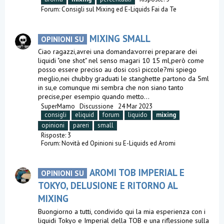
Forum:
Consigli sul Mixing ed E-Liquids Fai da Te
MIXING SMALL
OPINIONI SU
Ciao ragazzi,avrei una domanda:vorrei preparare dei
liquidi "one shot" nel senso magari 10 15 ml,però come
posso essere preciso au dosi così piccole?mi spiego
meglio,nei chubby graduati le stanghette partono da 5ml
in su,e comunque mi sembra che non siano tanto
precise,per esempio quando metto...
SuperMamo
Discussione
24 Mar 2023
consigli
eliquid
forum
liquido
mixing
opinioni
pareri
small
Risposte: 3
Forum:
Novità ed Opinioni su E-Liquids ed Aromi
AROMI TOB IMPERIAL E
OPINIONI SU
TOKYO, DELUSIONE E RITORNO AL
MIXING
Buongiorno a tutti, condivido qui la mia esperienza con i
liquidi Tokyo e Imperial della TOB e una riflessione sulla