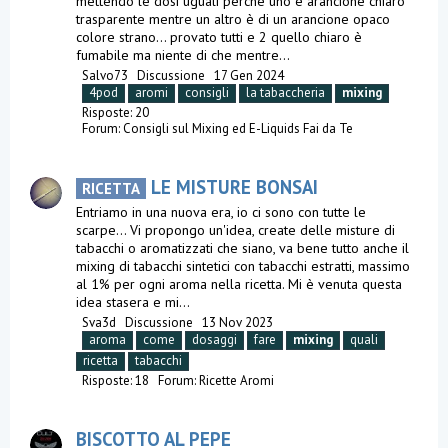
mettendo le dosi uguali perché uno è arancione chiaro
trasparente mentre un altro è di un arancione opaco
colore strano… provato tutti e 2 quello chiaro è
fumabile ma niente di che mentre...
Salvo73
Discussione
17 Gen 2024
4pod
aromi
consigli
la tabaccheria
mixing
Risposte: 20
Forum:
Consigli sul Mixing ed E-Liquids Fai da Te
LE MISTURE BONSAI
RICETTA
Entriamo in una nuova era, io ci sono con tutte le
scarpe... Vi propongo un'idea, create delle misture di
tabacchi o aromatizzati che siano, va bene tutto anche il
mixing di tabacchi sintetici con tabacchi estratti, massimo
al 1% per ogni aroma nella ricetta. Mi è venuta questa
idea stasera e mi...
Sva3d
Discussione
13 Nov 2023
aroma
come
dosaggi
fare
mixing
quali
ricetta
tabacchi
Risposte: 18
Forum:
Ricette Aromi
BISCOTTO AL PEPE