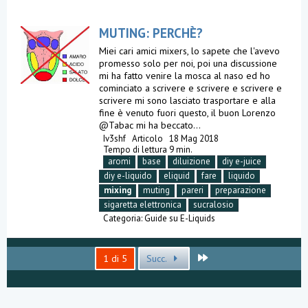
MUTING: PERCHÈ?
Miei cari amici mixers, lo sapete che l'avevo
promesso solo per noi, poi una discussione
mi ha fatto venire la mosca al naso ed ho
cominciato a scrivere e scrivere e scrivere e
scrivere mi sono lasciato trasportare e alla
fine è venuto fuori questo, il buon Lorenzo
@Tabac mi ha beccato...
Iv3shf
Articolo
18 Mag 2018
Tempo di lettura 9 min.
aromi
base
diluizione
diy e-juice
diy e-liquido
eliquid
fare
liquido
mixing
muting
pareri
preparazione
sigaretta elettronica
sucralosio
Categoria:
Guide su E-Liquids
Ultimo
1 di 5
Succ.