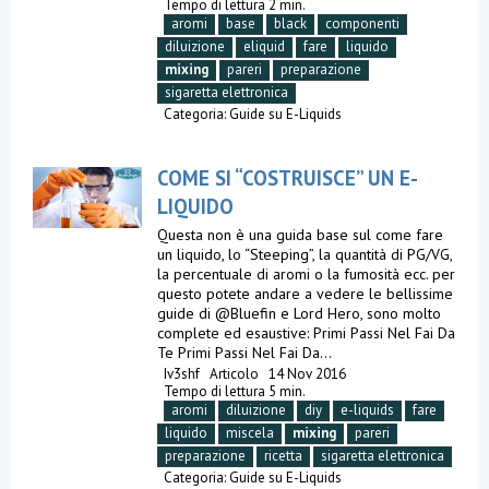
Tempo di lettura 2 min.
aromi
base
black
componenti
diluizione
eliquid
fare
liquido
mixing
pareri
preparazione
sigaretta elettronica
Categoria:
Guide su E-Liquids
COME SI “COSTRUISCE” UN E-
LIQUIDO
Questa non è una guida base sul come fare
un liquido, lo “Steeping”, la quantità di PG/VG,
la percentuale di aromi o la fumosità ecc. per
questo potete andare a vedere le bellissime
guide di @Bluefin e Lord Hero, sono molto
complete ed esaustive: Primi Passi Nel Fai Da
Te Primi Passi Nel Fai Da...
Iv3shf
Articolo
14 Nov 2016
Tempo di lettura 5 min.
aromi
diluizione
diy
e-liquids
fare
liquido
miscela
mixing
pareri
preparazione
ricetta
sigaretta elettronica
Categoria:
Guide su E-Liquids