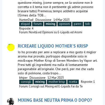
questione mixing. (come sempre, se la sezione non è
corretta o il tema non è pertinente gli admin possono
brasare tutto) Premessa, tempo addietro acquistai
l'Ermes della TOB...
HunterDad
Discussione
14 Mar 2023
eliquid
forum
mixing
opinioni
pareri
tob
Risposte: 4
Forum:
Novità ed Opinioni su E-Liquids ed Aromi
RICREARE LIQUIDO MOTHER'S KRISP
Io ho provato per anni a replicare a mio gusto il miglior
aroma mai provato, purtroppo disponibile solo in
mix&vape: Mother Krisp di Seven Wonders by Vapor art.
Presi tutti gli ingredienti ma nulla di lontanamente
paragonabile all'originale. Che però, per me che vado
solo di polmone, costa tropo...
bhiper
Discussione
12 Mar 2023
consigli
mixing
mother krisp
ricetta
Risposte: 1
Forum:
Consigli sul Mixing ed E-Liquids Fai da Te
MIXING BASE NEUTRA PRIMA O DOPO?