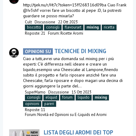
http://tjek.nu/r/Ht7c?token=15ff268316d09ba Ciao Frank
@Iv3shf vorrei fare un biscotto al pepe ::D, la potresti
guardare se posso mixarla?
Cult
Discussione
22 Ott 2023
biscotto
consigli
flavourart
mixing
ricetta
Risposte: 21
Forum:
Ricette Aromi
TECNICHE DI MIXING
OPINIONI SU
Ciao a tutti,avrei una domanda sul mixing per i più
esperti: C'è differenza nell ideare e creare un
liquido,esempio una Cheescake al Lampone,finendo
subito il progetto e farlo riposare anziché fare una
Cheescake, farla riposare e dopo magari una decina di
giorni aggiungere la parte del...
SuperMamo
Discussione
15 Ott 2023
consigli
eliquid
forum
liquido
mixing
opinioni
pareri
Risposte: 11
Forum:
Novità ed Opinioni su E-Liquids ed Aromi
LISTA DEGLI AROMI DEI TOP