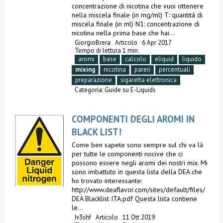
concentrazione di nicotina che vuoi ottenere
nella miscela finale (in mg/ml) T: quantità di
miscela finale (in ml) N1: concentrazione di
nicotina nella prima base che hai...
GiorgioBrera
Articolo
6 Apr 2017
Tempo di lettura 1 min.
aromi
base
calcolo
eliquid
liquido
mixing
nicotina
pareri
percentuali
preparazione
sigaretta elettronica
Categoria:
Guide su E-Liquids
COMPONENTI DEGLI AROMI IN
BLACK LIST!
Come ben sapete sono sempre sul chi va là
per tutte le componenti nocive che ci
possono essere negli aromi dei nostri mix. Mi
sono imbattuto in questa lista della DEA che
ho trovato interessante:
http://www.deaflavor.com/sites/default/files/
DEA Blacklist ITA.pdf Questa lista contiene
le...
Iv3shf
Articolo
11 Ott 2019