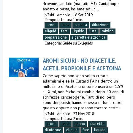
Brownie.. andato (ma fatto V3), Cantaloupe
andato e basta, insieme ad un...
Iv3shf
Articolo
16 Set 2019
Tempo di lettura 1 min.
aromi
base
capella
diluizione
eliquid
fare
liquido
lista
mixing
preparazione
sigaretta elettronica
Categoria:
Guide su E-Liquids
AROMI SICURI - NO DIACETILE,
ACETIL PROPIONILE E ACETOINA
Come sapete non sono solito creare
allarmismi e se la Custard FA ha dentro un
millesimo di Acetoina di cui ne userò un 1.5%
su X ml, non è che mi cambia dopo 40 anni di
schifezze cancerogene. Tanti di noi però
sono dei puristi, hanno smesso di fumare per
questo oppure non possono toccare certe...
Iv3shf
Articolo
23 Nov 2018
Tempo di lettura 2 min.
aromi
base
danno
diacetile
diluizione
eliquid
fare
liquido