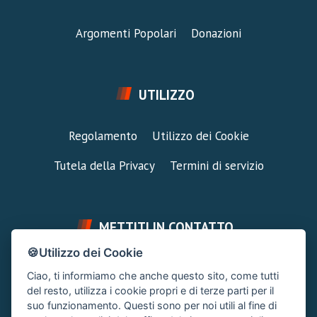
Argomenti Popolari
Donazioni
UTILIZZO
Regolamento
Utilizzo dei Cookie
Tutela della Privacy
Termini di servizio
METTITI IN CONTATTO
🍪Utilizzo dei Cookie
FAI UNA DOMANDA
SUPPORTO FORUM
Ciao, ti informiamo che anche questo sito, come tutti
Chiedi un Consiglio
Area Ticket
del resto, utilizza i cookie propri e di terze parti per il
suo funzionamento. Questi sono per noi utili al fine di
CONTATTA L'AMMINISTRAZIONE