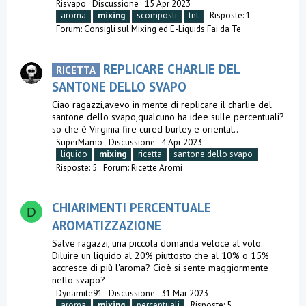
Risvapo
Discussione
15 Apr 2023
aroma
mixing
scomposti
tnt
Risposte: 1
Forum:
Consigli sul Mixing ed E-Liquids Fai da Te
REPLICARE CHARLIE DEL
RICETTA
SANTONE DELLO SVAPO
Ciao ragazzi,avevo in mente di replicare il charlie del
santone dello svapo,qualcuno ha idee sulle percentuali?
so che è Virginia fire cured burley e oriental..
SuperMamo
Discussione
4 Apr 2023
liquido
mixing
ricetta
santone dello svapo
Risposte: 5
Forum:
Ricette Aromi
CHIARIMENTI PERCENTUALE
D
AROMATIZZAZIONE
Salve ragazzi, una piccola domanda veloce al volo.
Diluire un liquido al 20% piuttosto che al 10% o 15%
accresce di più l'aroma? Cioè si sente maggiormente
nello svapo?
Dynamite91
Discussione
31 Mar 2023
aroma
mixing
percentuali
Risposte: 5