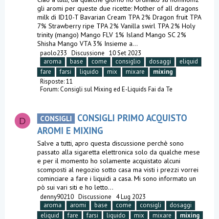
gli aromi per queste due ricette: Mother of all dragons
milk di ID10-T Bavarian Cream TPA 2% Dragon fruit TPA
7% Strawberry ripe TPA 2% Vanilla swirl TPA 2% Holy
trinity (mango) Mango FLV 1% Island Mango SC 2%
Shisha Mango VTA 3% Insieme a...
paolo233
Discussione
10 Set 2023
aroma
base
come
consiglio
dosaggi
eliquid
fare
farsi
liquido
mix
mixare
mixing
Risposte: 11
Forum:
Consigli sul Mixing ed E-Liquids Fai da Te
CONSIGLI PRIMO ACQUISTO
CONSIGLI
D
AROMI E MIXING
Salve a tutti, apro questa discussione perchè sono
passato alla sigaretta elettronica solo da qualche mese
e per il momento ho solamente acquistato alcuni
scomposti al negozio sotto casa ma visti i prezzi vorrei
cominciare a fare i liquidi a casa. Mi sono informato un
pò sui vari siti e ho letto...
denny90210
Discussione
4 Lug 2023
aroma
aromi
base
come
consigli
dosaggi
eliquid
fare
farsi
liquido
mix
mixare
mixing