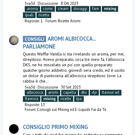
Sva3d
Discussione
8 Ott 2023
aroma
come
cream
dosaggi
fare
mixing
quali
ricetta
Risposte: 1
Forum:
Ricette Aromi
AROMI ALBICOCCA...
CONSIGLI
PARLIAMONE
Questo Waffle Vanilla si sta rivelando un aroma, per me,
strepitoso. Avevo preparato, circa tre mesi fa, l'albicocca
DKS, ne ho miscelato un po' con quello preparato
qualche giorno addietro, giovedì sera credo, ed è uscito
un dolce di pasticceria all'albicocca strepitoso :love: La
rabbia è che...
Sva3d
Discussione
30 Set 2023
albicocca
aromi
capella
dks
dyi
flavour art
flawora
mixing
ricette
tpa
Risposte: 13
Forum:
Consigli sul Mixing ed E-Liquids Fai da Te
CONSIGLIO PRIMO MIXING
Ciao a tutti, da qualche giorno ho ordinato su nomnomz