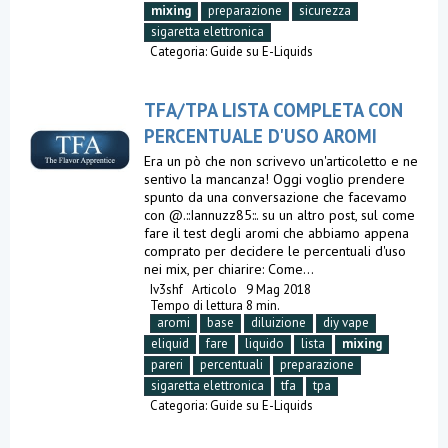
mixing
preparazione
sicurezza
sigaretta elettronica
Categoria:
Guide su E-Liquids
TFA/TPA LISTA COMPLETA CON
PERCENTUALE D'USO AROMI
Era un pò che non scrivevo un'articoletto e ne
sentivo la mancanza! Oggi voglio prendere
spunto da una conversazione che facevamo
con @.::Iannuzz85::. su un altro post, sul come
fare il test degli aromi che abbiamo appena
comprato per decidere le percentuali d'uso
nei mix, per chiarire: Come...
Iv3shf
Articolo
9 Mag 2018
Tempo di lettura 8 min.
aromi
base
diluizione
diy vape
eliquid
fare
liquido
lista
mixing
pareri
percentuali
preparazione
sigaretta elettronica
tfa
tpa
Categoria:
Guide su E-Liquids