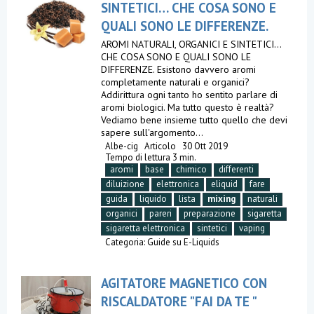
SINTETICI… CHE COSA SONO E
QUALI SONO LE DIFFERENZE.
AROMI NATURALI, ORGANICI E SINTETICI…
CHE COSA SONO E QUALI SONO LE
DIFFERENZE. Esistono davvero aromi
completamente naturali e organici?
Addirittura ogni tanto ho sentito parlare di
aromi biologici. Ma tutto questo è realtà?
Vediamo bene insieme tutto quello che devi
sapere sull'argomento...
Albe-cig
Articolo
30 Ott 2019
Tempo di lettura 3 min.
aromi
base
chimico
differenti
diluizione
elettronica
eliquid
fare
guida
liquido
lista
mixing
naturali
organici
pareri
preparazione
sigaretta
sigaretta elettronica
sintetici
vaping
Categoria:
Guide su E-Liquids
AGITATORE MAGNETICO CON
RISCALDATORE "FAI DA TE "