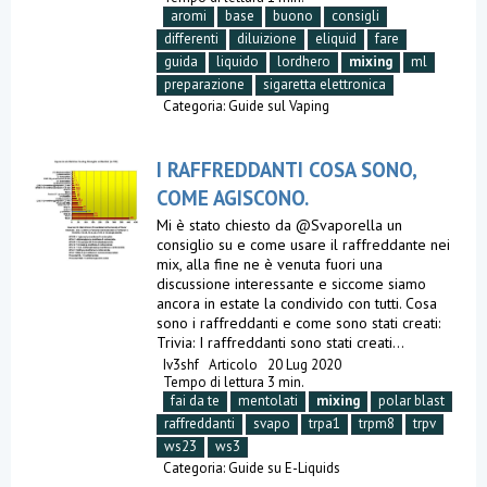
aromi
base
buono
consigli
differenti
diluizione
eliquid
fare
guida
liquido
lordhero
mixing
ml
preparazione
sigaretta elettronica
Categoria:
Guide sul Vaping
I RAFFREDDANTI COSA SONO,
COME AGISCONO.
Mi è stato chiesto da @Svaporella un
consiglio su e come usare il raffreddante nei
mix, alla fine ne è venuta fuori una
discussione interessante e siccome siamo
ancora in estate la condivido con tutti. Cosa
sono i raffreddanti e come sono stati creati:
Trivia: I raffreddanti sono stati creati...
Iv3shf
Articolo
20 Lug 2020
Tempo di lettura 3 min.
fai da te
mentolati
mixing
polar blast
raffreddanti
svapo
trpa1
trpm8
trpv
ws23
ws3
Categoria:
Guide su E-Liquids