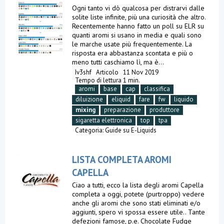
Ogni tanto vi dò qualcosa per distrarvi dalle
solite liste infinite, più una curiosità che altro.
Recentemente hanno fatto un poll su ELR su
quanti aromi si usano in media e quali sono
le marche usate più frequentemente. La
risposta era abbastanza scontata e più o
meno tutti caschiamo lì, ma è...
Iv3shf
Articolo
11 Nov 2019
Tempo di lettura 1 min.
aromi
base
cap
classifica
diluizione
eliquid
fare
fw
liquido
mixing
preparazione
produttore
sigaretta elettronica
top
tpa
Categoria:
Guide su E-Liquids
LISTA COMPLETA AROMI
CAPELLA
Ciao a tutti, ecco la lista degli aromi Capella
completa a oggi, potete (purtroppo) vedere
anche gli aromi che sono stati eliminati e/o
aggiunti, spero vi spossa essere utile.. Tante
defezioni famose, p.e. Chocolate Fudge