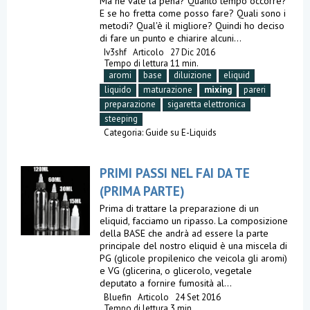
Ma ne vale la pena? Quanto tempo occorre?
E se ho fretta come posso fare? Quali sono i
metodi? Qual'è il migliore? Quindi ho deciso
di fare un punto e chiarire alcuni...
Iv3shf
Articolo
27 Dic 2016
Tempo di lettura 11 min.
aromi
base
diluizione
eliquid
liquido
maturazione
mixing
pareri
preparazione
sigaretta elettronica
steeping
Categoria:
Guide su E-Liquids
PRIMI PASSI NEL FAI DA TE
(PRIMA PARTE)
Prima di trattare la preparazione di un
eliquid, facciamo un ripasso. La composizione
della BASE che andrà ad essere la parte
principale del nostro eliquid è una miscela di
PG (glicole propilenico che veicola gli aromi)
e VG (glicerina, o glicerolo, vegetale
deputato a fornire fumosità al...
Bluefin
Articolo
24 Set 2016
Tempo di lettura 3 min.