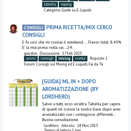
tabella
vaping
Categoria:
Guide su E-Liquids
PRIMA RICETTA/MIX CERCO
CONSIGLI
CONSIGLI
E fu così che mi rovinai il weekend.... Flavor total: 8.45%
E' la mia prima volta sai...:24:
giacdon
Discussione
17 Feb 2023
aromi
consigli
mixing
ricetta
Risposte: 1
Forum:
Consigli sul Mixing ed E-Liquids Fai da Te
[GUIDA] ML IN + DOPO
AROMATIZZAZIONE (BY
LORDHERO)
Salve a tutti, ecco un'altra Tabella per capire
di quanti ml cresce la nostra base dopo aver
aromatizzato con i contagocce differenti...
Buona consultazione.
LordHero
Articolo
18 Nov 2013
Tempo di lettura 1 min.