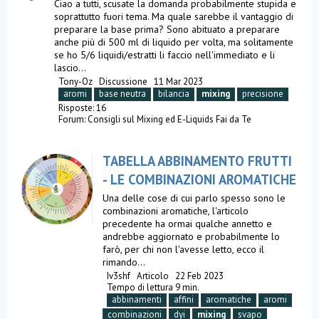
Ciao a tutti, scusate la domanda probabilmente stupida e
soprattutto fuori tema. Ma quale sarebbe il vantaggio di
preparare la base prima? Sono abituato a preparare
anche più di 500 ml di liquido per volta, ma solitamente
se ho 5/6 liquidi/estratti li faccio nell'immediato e li
lascio...
Tony-Oz
Discussione
11 Mar 2023
aromi
base neutra
bilancia
mixing
precisione
Risposte: 16
Forum:
Consigli sul Mixing ed E-Liquids Fai da Te
TABELLA ABBINAMENTO FRUTTI
- LE COMBINAZIONI AROMATICHE
Una delle cose di cui parlo spesso sono le
combinazioni aromatiche, l'articolo
precedente ha ormai qualche annetto e
andrebbe aggiornato e probabilmente lo
farò, per chi non l'avesse letto, ecco il
rimando...
Iv3shf
Articolo
22 Feb 2023
Tempo di lettura 9 min.
abbinamenti
affini
aromatiche
aromi
combinazioni
dyi
mixing
svapo