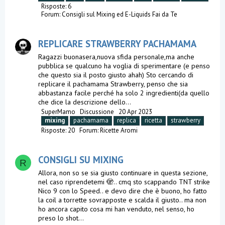
Risposte: 6
Forum:
Consigli sul Mixing ed E-Liquids Fai da Te
REPLICARE STRAWBERRY PACHAMAMA
Ragazzi buonasera,nuova sfida personale,ma anche
pubblica se qualcuno ha voglia di sperimentare (e penso
che questo sia il posto giusto ahah) Sto cercando di
replicare il pachamama Strawberry, penso che sia
abbastanza facile perché ha solo 2 ingredienti(da quello
che dice la descrizione dello...
SuperMamo
Discussione
20 Apr 2023
mixing
pachamama
replica
ricetta
strawberry
Risposte: 20
Forum:
Ricette Aromi
CONSIGLI SU MIXING
R
Allora, non so se sia giusto continuare in questa sezione,
nel caso riprendetemi 🫣.. cmq sto scappando TNT strike
Nico 9 con lo Speed.. e devo dire che è buono, ho fatto
la coil a torrette sovrapposte e scalda il giusto.. ma non
ho ancora capito cosa mi han venduto, nel senso, ho
preso lo shot...