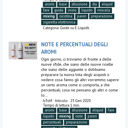
aromi
base
diluizione
diy
eliquid
fare
guida
inizio
liquido
miscela
mixing
nicotina
pareri
preparazione
sigaretta elettronica
Categoria:
Guide su E-Liquids
NOTE E PERCENTUALI DEGLI
AROMI
Ogni giorno, ci troviamo di fronte a delle
nuove sfide, che siano delle nuove ricette
che siano delle aggiunte o dobbiamo
preparare la nuova lista degli acquisti o
vedere cosa fanno gli altri vorremmo sapere
un certo aroma come si comporta, a che
percentuali, cosa ne pensano gli altri o come
lo...
Iv3shf
Articolo
23 Gen 2020
Tempo di lettura 1 min.
aromi
base
diluizione
eliquid
fare
liquido
mixing
note
pareri
percentuali
preparazione