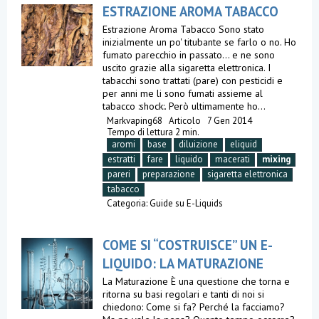
ESTRAZIONE AROMA TABACCO
Estrazione Aroma Tabacco Sono stato
inizialmente un po' titubante se farlo o no. Ho
fumato parecchio in passato... e ne sono
uscito grazie alla sigaretta elettronica. I
tabacchi sono trattati (pare) con pesticidi e
per anni me li sono fumati assieme al
tabacco :shock:. Però ultimamente ho...
Markvaping68
Articolo
7 Gen 2014
Tempo di lettura 2 min.
aromi
base
diluizione
eliquid
estratti
fare
liquido
macerati
mixing
pareri
preparazione
sigaretta elettronica
tabacco
Categoria:
Guide su E-Liquids
COME SI “COSTRUISCE” UN E-
LIQUIDO: LA MATURAZIONE
La Maturazione È una questione che torna e
ritorna su basi regolari e tanti di noi si
chiedono: Come si fa? Perché la facciamo?