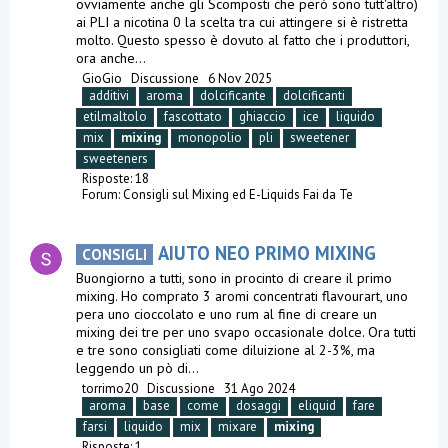
ovviamente anche gli Scomposti che però sono tutt'altro)
ai PLI a nicotina 0 la scelta tra cui attingere si è ristretta
molto. Questo spesso è dovuto al fatto che i produttori,
ora anche...
GioGio
Discussione
6 Nov 2025
additivi
aroma
dolcificante
dolcificanti
etilmaltolo
fascottato
ghiaccio
ice
liquido
mix
mixing
monopolio
pli
sweetener
sweeteners
Risposte: 18
Forum:
Consigli sul Mixing ed E-Liquids Fai da Te
AIUTO NEO PRIMO MIXING
CONSIGLI
Buongiorno a tutti, sono in procinto di creare il primo
mixing. Ho comprato 3 aromi concentrati flavourart, uno
pera uno cioccolato e uno rum al fine di creare un
mixing dei tre per uno svapo occasionale dolce. Ora tutti
e tre sono consigliati come diluizione al 2-3%, ma
leggendo un pò di...
torrimo20
Discussione
31 Ago 2024
aroma
base
come
dosaggi
eliquid
fare
farsi
liquido
mix
mixare
mixing
Risposte: 1