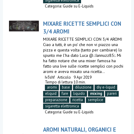
sigaretta elettronica
Categoria:
Guide su E-Liquids
MIXARE RICETTE SEMPLICI CON
3/4 AROMI
MIXARE RICETTE SEMPLICI CON 3/4 AROMI
Ciao a tutti, è un po' che non vi piazzo una
pizza e questa volta (tanto per cambiare) lo
spunto me l'ha dato Luca @.::Iannuzz85::. Mi
ha fatto notare che una mixer famosa ha
fatto una live sulle ricette semplici con pochi
aromi e aveva mixato una ricetta...
Iv3shf
Articolo
9 Apr 2019
Tempo di lettura 10 min.
aromi
base
diluizione
diy e-liquid
eliquid
fare
liquido
mixing
pareri
preparazione
ricetta
semplice
sigaretta elettronica
Categoria:
Guide su E-Liquids
AROMI NATURALI, ORGANICI E