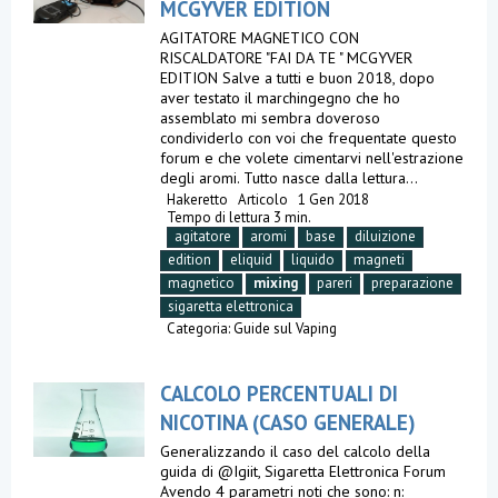
MCGYVER EDITION
AGITATORE MAGNETICO CON
RISCALDATORE "FAI DA TE " MCGYVER
EDITION Salve a tutti e buon 2018, dopo
aver testato il marchingegno che ho
assemblato mi sembra doveroso
condividerlo con voi che frequentate questo
forum e che volete cimentarvi nell'estrazione
degli aromi. Tutto nasce dalla lettura...
Hakeretto
Articolo
1 Gen 2018
Tempo di lettura 3 min.
agitatore
aromi
base
diluizione
edition
eliquid
liquido
magneti
magnetico
mixing
pareri
preparazione
sigaretta elettronica
Categoria:
Guide sul Vaping
CALCOLO PERCENTUALI DI
NICOTINA (CASO GENERALE)
Generalizzando il caso del calcolo della
guida di @Igiit, Sigaretta Elettronica Forum
Avendo 4 parametri noti che sono: n: