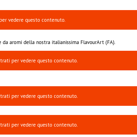
per vedere questo contenuto.
da aromi della nostra italianissima FlavourArt (FA).
trati
per vedere questo contenuto.
trati
per vedere questo contenuto.
trati
per vedere questo contenuto.