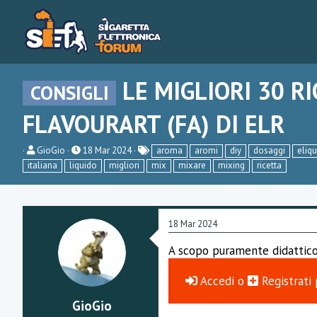
LE MIGLIORI 30 R
CONSIGLI
FLAVOURART (FA) DI ELR
C
D
GioGio
18 Mar 2024
aroma
aromi
diy
dosaggi
eliqu
r
a
italiana
liquido
migliori
mix
mixare
mixing
ricetta
e
t
a
a
t
d
o
i
r
i
18 Mar 2024
e
n
D
i
A scopo puramente didattico h
i
z
s
i
c
o
Accedi
o
Registrati
u
s
GioGio
s