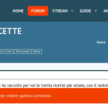
HOME
FORUM
STREAM
GUIDE
A
ICETTE
Home
id
fare
flavourart
italia
o raccolto per voi le trenta ricette più votate, con il rankin
per vedere questo contenuto.