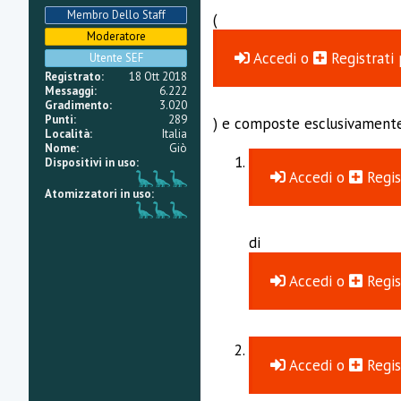
i
Membro Dello Staff
o
(
n
Moderatore
e
Accedi
o
Registrati
Utente SEF
Registrato
18 Ott 2018
Messaggi
6.222
Gradimento
3.020
Punti
289
) e composte esclusivamente 
Località
Italia
Nome
Giò
Dispositivi in uso
Accedi
o
Regis
Atomizzatori in uso
di
Accedi
o
Regis
Accedi
o
Regis