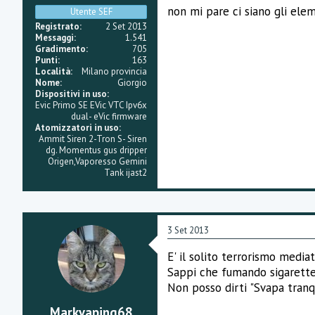
i
non mi pare ci siano gli elem
Utente SEF
o
n
Registrato
2 Set 2013
e
Messaggi
1.541
Gradimento
705
Punti
163
Località
Milano provincia
Nome
Giorgio
Dispositivi in uso
Evic Primo SE EVic VTC Ipv6x
dual- eVic firmware
Atomizzatori in uso
Ammit Siren 2-Tron S- Siren
dg. Momentus gus dripper
Origen,Vaporesso Gemini
Tank ijast2
3 Set 2013
E' il solito terrorismo mediati
Sappi che fumando sigarette 
Non posso dirti "Svapa tranqui
Markvaping68