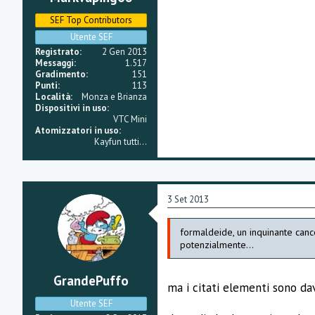
SEF Top Contributors
Utente SEF
Registrato
2 Gen 2013
Messaggi
1.517
Gradimento
151
Punti
113
Località
Monza e Brianza
Dispositivi in uso
VTC Mini
Atomizzatori in uso
Kayfun tutti...
3 Set 2013
formaldeide, un inquinante cance
potenzialmente...
GrandePuffo
ma i citati elementi sono dav
Utente SEF