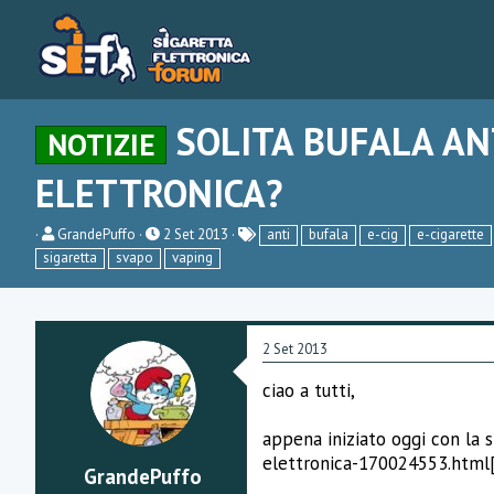
SOLITA BUFALA AN
NOTIZIE
ELETTRONICA?
C
D
GrandePuffo
2 Set 2013
anti
bufala
e-cig
e-cigarette
r
a
sigaretta
svapo
vaping
e
t
a
a
t
d
o
i
r
i
2 Set 2013
e
n
D
i
ciao a tutti,
i
z
s
i
c
o
appena iniziato oggi con la s
u
elettronica-170024553.html[
s
GrandePuffo
s