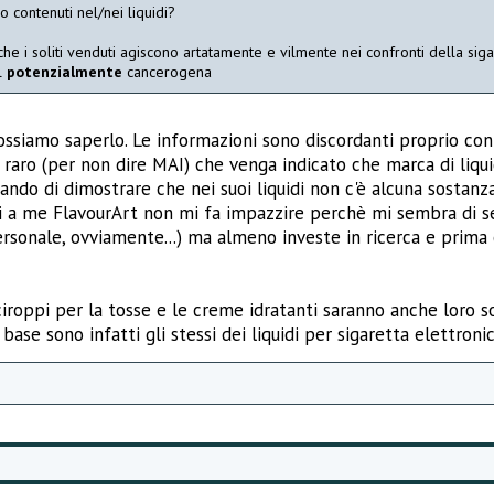
o contenuti nel/nei liquidi?
e i soliti venduti agiscono artatamente e vilmente nei confronti della sig
el
potenzialmente
cancerogena
ssiamo saperlo. Le informazioni sono discordanti proprio con l
ai raro (per non dire MAI) che venga indicato che marca di liqu
ando di dimostrare che nei suoi liquidi non c'è alcuna sostanz
ti a me FlavourArt non mi fa impazzire perchè mi sembra di 
rsonale, ovviamente...) ma almeno investe in ricerca e prima o
sciroppi per la tosse e le creme idratanti saranno anche loro 
ase sono infatti gli stessi dei liquidi per sigaretta elettronic