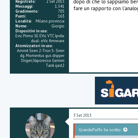
dopo di che lo sappiamo bene
Registrato
2 Set 2013
Messaggi
1.541
fare un rapporto con l'analog
Gradimento
705
Punti
163
Località
Milano provincia
Nome
Giorgio
Dispositivi in uso
Evic Primo SE EVic VTC Ipv6x
dual- eVic firmware
Atomizzatori in uso
Ammit Siren 2-Tron S- Siren
dg. Momentus gus dripper
Origen,Vaporesso Gemini
Tank ijast2
3 Set 2013
GrandePuffo ha scritto: