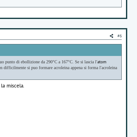
#6
atom
 suo punto di ebollizione da 290°C a 167°C.
Se si lascia l'
n difficilmente si puo formare acroleina
appena si forma l'acroleina
 la miscela.