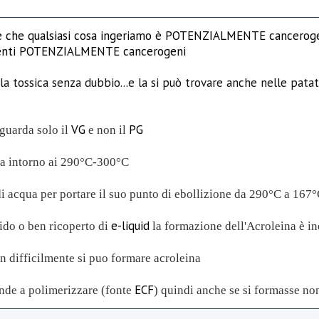
 che qualsiasi cosa ingeriamo è POTENZIALMENTE cancerogena..
ementi POTENZIALMENTE cancerogeni
la tossica senza dubbio...e la si può trovare anche nelle pata
VG
PG
iguarda solo il
e non il
a intorno ai 290°C-300°C
i acqua per portare il suo punto di ebollizione da 290°C a 167
e-liquid
do o ben ricoperto di
la formazione dell'Acroleina è in
 difficilmente si puo formare acroleina
ECF
ende a polimerizzare (fonte
) quindi anche se si formasse no