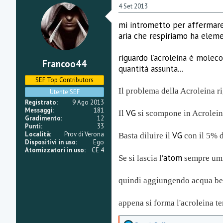
a
4 Set 2013
m
e
mi intrometto per affermare
n
aria che respiriamo ha el
t
i
:
riguardo
l’acroleina è moleco
Francoo44
quantità assunta...
SEF Top Contributors
Il problema della Acroleina r
Utente SEF
Registrato
9 Ago 2013
Messaggi
181
VG
Il
si scompone in Acrolein
Gradimento
12
Punti
33
VG
Località
Prov di Verona
Basta diluire il
con il 5% d
Dispositivi in uso
Ego
Atomizzatori in uso
CE 4
atom
Se si lascia l'
sempre umi
quindi aggiungendo acqua ben
appena si forma l'acroleina t