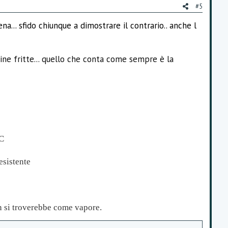
#5
. sfido chiunque a dimostrare il contrario.. anche l
tine fritte... quello che conta come sempre è la
°C
esistente
n si troverebbe come vapore.