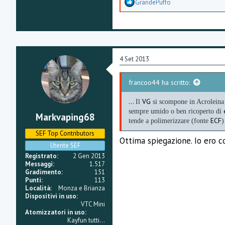
A
GrandePuffo
p
p
r
e
z
z
a
4 Set 2013
m
e
n
francoo44 ha scritto:
t
i
...
VG
Il
si scompone in Acroleina
:
sempre umido o ben ricoperto di
Markvaping68
ECF
tende a polimerizzare (fonte
)
SEF Top Contributors
Ottima spiegazione. Io ero co
Utente SEF
Registrato
2 Gen 2013
Messaggi
1.517
Gradimento
151
Punti
113
Località
Monza e Brianza
Dispositivi in uso
VTC Mini
Atomizzatori in uso
Kayfun tutti...