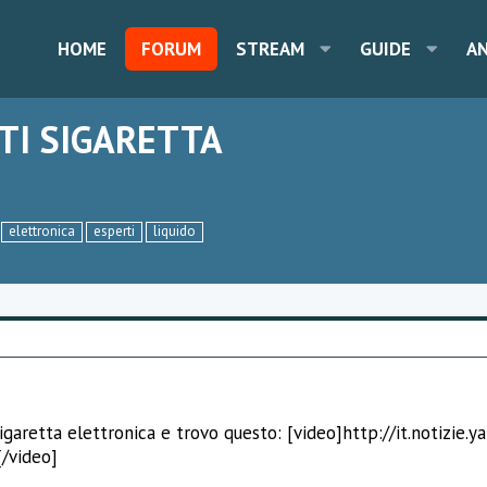
HOME
FORUM
STREAM
GUIDE
A
TI SIGARETTA
elettronica
esperti
liquido
igaretta elettronica e trovo questo: [video]http://it.notizie.y
/video]