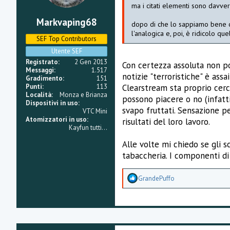
ma i citati elementi sono davver
Markvaping68
dopo di che lo sappiamo bene ch
l'analogica e, poi, è ridicolo qu
SEF Top Contributors
Utente SEF
Registrato
2 Gen 2013
Con certezza assoluta non po
Messaggi
1.517
notizie "terroristiche" è ass
Gradimento
151
Punti
113
Clearstream sta proprio cerc
Località
Monza e Brianza
possono piacere o no (infat
Dispositivi in uso
svapo fruttati. Sensazione pe
VTC Mini
Atomizzatori in uso
risultati del loro lavoro.
Kayfun tutti...
Alle volte mi chiedo se gli 
tabaccheria. I componenti di b
A
GrandePuffo
p
p
r
e
z
z