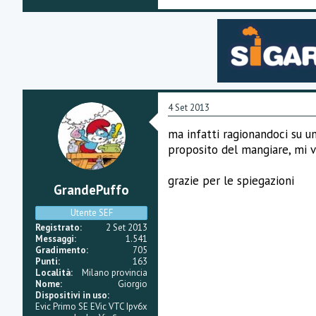
4 Set 2013
ma infatti ragionandoci su 
proposito del mangiare, mi v
grazie per le spiegazioni
GrandePuffo
Utente SEF
Registrato
2 Set 2013
Messaggi
1.541
Gradimento
705
Punti
163
Località
Milano provincia
Nome
Giorgio
Dispositivi in uso
Evic Primo SE EVic VTC Ipv6x