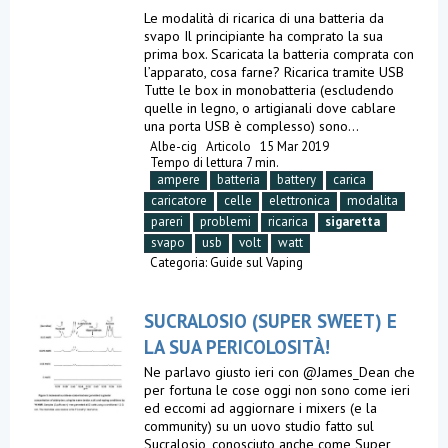
Le modalità di ricarica di una batteria da
svapo Il principiante ha comprato la sua
prima box. Scaricata la batteria comprata con
l’apparato, cosa farne? Ricarica tramite USB
Tutte le box in monobatteria (escludendo
quelle in legno, o artigianali dove cablare
una porta USB è complesso) sono...
Albe-cig
Articolo
15 Mar 2019
Tempo di lettura 7 min.
ampere
batteria
battery
carica
caricatore
celle
elettronica
modalita
pareri
problemi
ricarica
sigaretta
svapo
usb
volt
watt
Categoria:
Guide sul Vaping
SUCRALOSIO (SUPER SWEET) E
LA SUA PERICOLOSITÀ!
Ne parlavo giusto ieri con @James_Dean che
per fortuna le cose oggi non sono come ieri
ed eccomi ad aggiornare i mixers (e la
community) su un uovo studio fatto sul
Sucralosio, conosciuto anche come Super