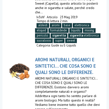
Sweet (Capella), questo articolo lo posterò
anche in sigaretta e salute, perché credo
che...
Iv3shf
Articolo
23 Mag 2019
Tempo di lettura 2 min.
aldeidi
aromi
base
elettronica
eliquid
formaldeide
liquido
mixing
pericolo
sigaretta
sigaretta
elettronica
sucralosio
super
sweet
Categoria:
Guide su E-Liquids
AROMI NATURALI, ORGANICI E
SINTETICI… CHE COSA SONO E
QUALI SONO LE DIFFERENZE.
AROMI NATURALI, ORGANICI E SINTETICI…
CHE COSA SONO E QUALI SONO LE
DIFFERENZE. Esistono davvero aromi
completamente naturali e organici?
Addirittura ogni tanto ho sentito parlare di
aromi biologici. Ma tutto questo è realtà?
Vediamo bene insieme tutto quello che devi