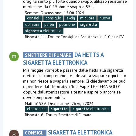
drag, la sento più forte quando svapo, utilizzo resistenze
medesime da 0.15ohm e svapo a 55...
3emme
Discussione
15 Ott 2024
consigli
consiglio
e-cig
migliore
nuova
opinioni
pareri
polmone
sigaretta
sigaretta
elettronica
Risposte: 11
Forum:
Consigli ed Assistenza su E-Cigs e PV
DA HETTS A
SMETTERE DI FUMARE
SIGARETTA ELETTRONICA
Mia moglie vorrebbe passare dalle hetts alla sigaretta
elettronica completamente adesso la svapare ogni tanto
ma non riesce a svaparla sempre. Ci chiedavamo se può
dipendere dal dispositivo "lost Vape THELEMA SOLO"
oppure dall'atomizzatore a testine aspire o ancora se
deve semplicemente...
Matteo1989
Discussione
26 Ago 2024
elettronica
sigaretta
sigaretta
elettronica
Risposte: 6
Forum:
Smettere di Fumare
SIGARETTA ELETTRONICA
CONSIGLI