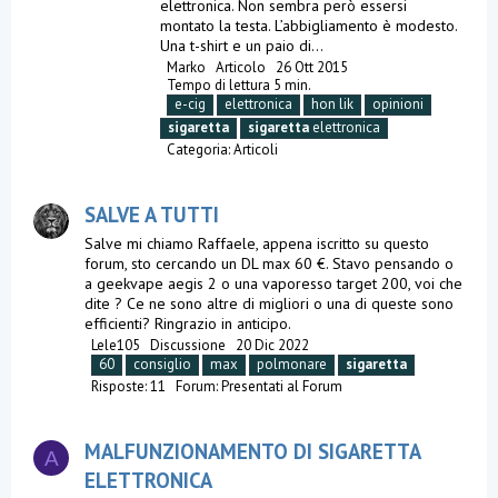
elettronica. Non sembra però essersi
montato la testa. L’abbigliamento è modesto.
Una t-shirt e un paio di...
Marko
Articolo
26 Ott 2015
Tempo di lettura 5 min.
e-cig
elettronica
hon lik
opinioni
sigaretta
sigaretta
elettronica
Categoria:
Articoli
SALVE A TUTTI
Salve mi chiamo Raffaele, appena iscritto su questo
forum, sto cercando un DL max 60 €. Stavo pensando o
a geekvape aegis 2 o una vaporesso target 200, voi che
dite ? Ce ne sono altre di migliori o una di queste sono
efficienti? Ringrazio in anticipo.
Lele105
Discussione
20 Dic 2022
60
consiglio
max
polmonare
sigaretta
Risposte: 11
Forum:
Presentati al Forum
MALFUNZIONAMENTO DI SIGARETTA
A
ELETTRONICA