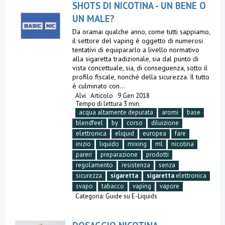
SHOTS DI NICOTINA - UN BENE O
UN MALE?
Da oramai qualche anno, come tutti sappiamo,
il settore del vaping è oggetto di numerosi
tentativi di equipararlo a livello normativo
alla sigaretta tradizionale, sia dal punto di
vista concettuale, sia, di conseguenza, sotto il
profilo fiscale, nonché della sicurezza. Il tutto
è culminato con...
Alvi
Articolo
9 Gen 2018
Tempo di lettura 3 min.
acqua altamente depurata
aromi
base
blendfeel
by
corso
diluizione
elettronica
eliquid
europea
fare
inizio
liquido
mixing
ml
nicotina
pareri
preparazione
prodotti
regolamento
resistenza
senza
sicurezza
sigaretta
sigaretta
elettronica
svapo
tabacco
vaping
vapore
Categoria:
Guide su E-Liquids