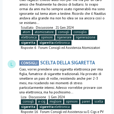
amico che finalmente ha deciso di buttarsi. Io svapo
ormai da anni ma ho sempre usato rigenerabili ma sono
ignorante sul tema atom a testine. Ricordo che il Nautilus
andava alla grande ma non ho idea se sia ancora così o
se esistano...
Sciullato
Discussione
21 Gen 2024
atom
atomizzatore
consigli
consiglio
elettronica
opinioni
rigenerare
rigenerazione
sigaretta
sigaretta
elettronica
Risposte: 6
Forum:
Consigli ed Assistenza Atomizzatori
SCELTA DELLA SIGARETTA
CONSIGLI
L
Ciao, vorrei prendere una sigaretta elettronica per mia
figlia, fumatrice di sigarette tradizionali. Ha provato di
smettere un paio di volte, resistendo anche per 2-3
mesi, ma ricadendo nei momenti di stress
particolarmente intensi. Adesso vorrebbe provare con
una elettronica, ma ha pochissimo...
Liza
Discussione
1 Gen 2024
consigli
e-cig
migliore
opinioni
pareri
scelta
sigaretta
sigaretta
elettronica
Risposte: 16
Forum:
Consigli ed Assistenza su E-Cigs e PV