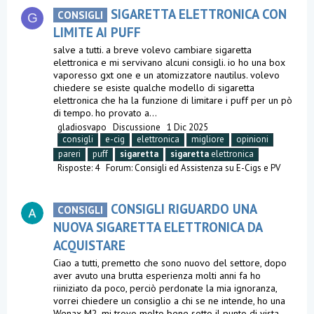
SIGARETTA ELETTRONICA CON
CONSIGLI
G
LIMITE AI PUFF
salve a tutti. a breve volevo cambiare sigaretta
elettronica e mi servivano alcuni consigli. io ho una box
vaporesso gxt one e un atomizzatore nautilus. volevo
chiedere se esiste qualche modello di sigaretta
elettronica che ha la funzione di limitare i puff per un pò
di tempo. ho provato a...
gladiosvapo
Discussione
1 Dic 2025
consigli
e-cig
elettronica
migliore
opinioni
pareri
puff
sigaretta
sigaretta
elettronica
Risposte: 4
Forum:
Consigli ed Assistenza su E-Cigs e PV
CONSIGLI RIGUARDO UNA
CONSIGLI
NUOVA SIGARETTA ELETTRONICA DA
ACQUISTARE
Ciao a tutti, premetto che sono nuovo del settore, dopo
aver avuto una brutta esperienza molti anni fa ho
riiniziato da poco, perciò perdonate la mia ignoranza,
vorrei chiedere un consiglio a chi se ne intende, ho una
Wenax M2, mi trovo molto bene sotto il punto di vista