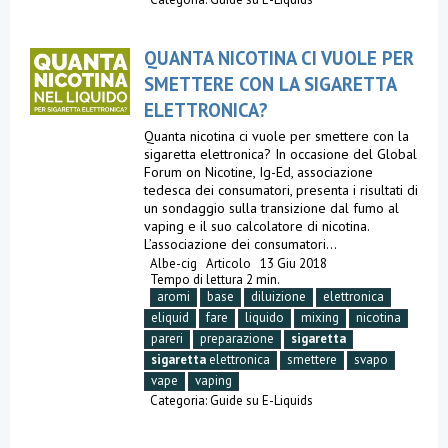
QUANTA NICOTINA CI VUOLE PER
SMETTERE CON LA SIGARETTA
ELETTRONICA?
Quanta nicotina ci vuole per smettere con la
sigaretta elettronica? In occasione del Global
Forum on Nicotine, Ig-Ed, associazione
tedesca dei consumatori, presenta i risultati di
un sondaggio sulla transizione dal fumo al
vaping e il suo calcolatore di nicotina.
L’associazione dei consumatori...
Albe-cig
Articolo
13 Giu 2018
Tempo di lettura 2 min.
aromi
base
diluizione
elettronica
eliquid
fare
liquido
mixing
nicotina
pareri
preparazione
sigaretta
sigaretta
elettronica
smettere
svapo
vape
vaping
Categoria:
Guide su E-Liquids