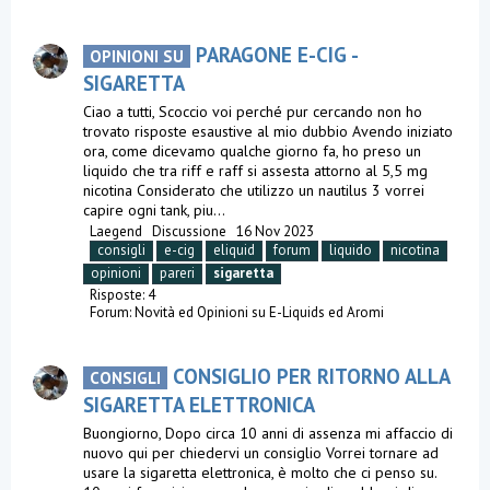
PARAGONE E-CIG -
OPINIONI SU
SIGARETTA
Ciao a tutti, Scoccio voi perché pur cercando non ho
trovato risposte esaustive al mio dubbio Avendo iniziato
ora, come dicevamo qualche giorno fa, ho preso un
liquido che tra riff e raff si assesta attorno al 5,5 mg
nicotina Considerato che utilizzo un nautilus 3 vorrei
capire ogni tank, piu...
Laegend
Discussione
16 Nov 2023
consigli
e-cig
eliquid
forum
liquido
nicotina
opinioni
pareri
sigaretta
Risposte: 4
Forum:
Novità ed Opinioni su E-Liquids ed Aromi
CONSIGLIO PER RITORNO ALLA
CONSIGLI
SIGARETTA ELETTRONICA
Buongiorno, Dopo circa 10 anni di assenza mi affaccio di
nuovo qui per chiedervi un consiglio Vorrei tornare ad
usare la sigaretta elettronica, è molto che ci penso su.