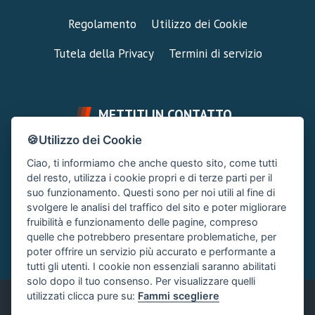
Regolamento
Utilizzo dei Cookie
Tutela della Privacy
Termini di servizio
METTITI IN CONTATTO
🍪Utilizzo dei Cookie
FAI UNA DOMANDA
SUPPORTO FORUM
Ciao, ti informiamo che anche questo sito, come tutti
Chiedi un Consiglio
Area Ticket
del resto, utilizza i cookie propri e di terze parti per il
suo funzionamento. Questi sono per noi utili al fine di
CONTATTA L'AMMINISTRAZIONE
svolgere le analisi del traffico del sito e poter migliorare
Clicca quì
fruibilità e funzionamento delle pagine, compreso
quelle che potrebbero presentare problematiche, per
poter offrire un servizio più accurato e performante a
tutti gli utenti. I cookie non essenziali saranno abilitati
solo dopo il tuo consenso. Per visualizzare quelli
utilizzati clicca pure su:
Fammi scegliere
Italiano