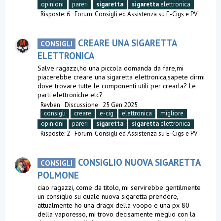
opinioni
pareri
sigaretta
sigaretta
elettronica
Risposte: 6
Forum:
Consigli ed Assistenza su E-Cigs e PV
CREARE UNA SIGARETTA
CONSIGLI
ELETTRONICA
Salve ragazzi,ho una piccola domanda da fare,mi
piacerebbe creare una sigaretta elettronica,sapete dirmi
dove trovare tutte le componenti utili per crearla? Le
parti elettroniche etc?
Revben
Discussione
25 Gen 2025
consigli
creare
e-cig
elettronica
migliore
opinioni
pareri
sigaretta
sigaretta
elettronica
Risposte: 2
Forum:
Consigli ed Assistenza su E-Cigs e PV
CONSIGLIO NUOVA SIGARETTA
CONSIGLI
POLMONE
ciao ragazzi, come da titolo, mi servirebbe gentilmente
un consiglio su quale nuova sigaretta prendere,
attualmente ho una dragx della voopo e una px 80
della vaporesso, mi trovo decisamente meglio con la