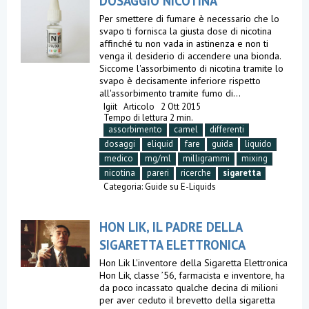
DOSAGGIO NICOTINA
Per smettere di fumare è necessario che lo
svapo ti fornisca la giusta dose di nicotina
affinché tu non vada in astinenza e non ti
venga il desiderio di accendere una bionda.
Siccome l'assorbimento di nicotina tramite lo
svapo è decisamente inferiore rispetto
all'assorbimento tramite fumo di...
Igiit
Articolo
2 Ott 2015
Tempo di lettura 2 min.
assorbimento
camel
differenti
dosaggi
eliquid
fare
guida
liquido
medico
mg/ml
milligrammi
mixing
nicotina
pareri
ricerche
sigaretta
Categoria:
Guide su E-Liquids
HON LIK, IL PADRE DELLA
SIGARETTA ELETTRONICA
Hon Lik L'inventore della Sigaretta Elettronica
Hon Lik, classe ’56, farmacista e inventore, ha
da poco incassato qualche decina di milioni
per aver ceduto il brevetto della sigaretta