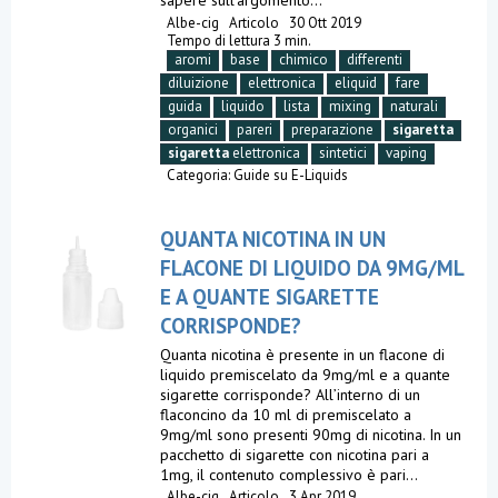
sapere sull'argomento...
Albe-cig
Articolo
30 Ott 2019
Tempo di lettura 3 min.
aromi
base
chimico
differenti
diluizione
elettronica
eliquid
fare
guida
liquido
lista
mixing
naturali
organici
pareri
preparazione
sigaretta
sigaretta
elettronica
sintetici
vaping
Categoria:
Guide su E-Liquids
QUANTA NICOTINA IN UN
FLACONE DI LIQUIDO DA 9MG/ML
E A QUANTE SIGARETTE
CORRISPONDE?
Quanta nicotina è presente in un flacone di
liquido premiscelato da 9mg/ml e a quante
sigarette corrisponde? All’interno di un
flaconcino da 10 ml di premiscelato a
9mg/ml sono presenti 90mg di nicotina. In un
pacchetto di sigarette con nicotina pari a
1mg, il contenuto complessivo è pari...
Albe-cig
Articolo
3 Apr 2019