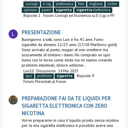
consigli
e-cig
elettronica
free
migliore
nichel
opinioni
pareri
sigaretta
sigaretta
elettronica
Risposte: 1
Forum:
Consigli ed Assistenza su E-Cigs e PV
PRESENTAZIONE
Buongiorno a tutti, sono Luis e ho 41 anni. Fumo
sigarette da almeno 22/23 anni. (17/18 Marlboro gold)
Sono arrivato al punto, magari di non smettere ma
sicuramente di limitare i danni. Ho comprato un iqos
iluma con le terea come sticks ma mi stanno creando
problemi intestinali, dolore addome...
Luis10
Discussione
14 Mar 2023
iqos
problemi
sigaretta
Risposte: 9
Forum:
Presentati al Forum
PREPARAZIONE FAI DA TE LIQUIDI PER
SIGARETTA ELETTRONICA CON ZERO
NICOTINA
Vorrei prepararmi in casa il liquido pronto senza nicotina
per la mia sigaretta elettronica è possibile avere una