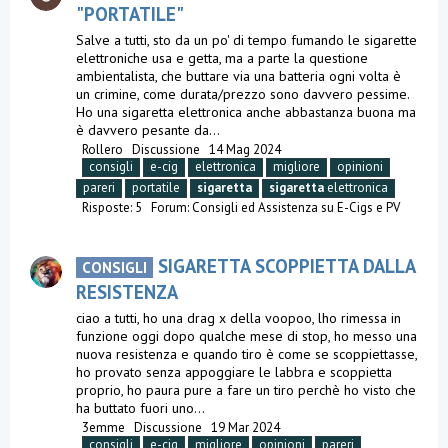
"PORTATILE"
Salve a tutti, sto da un po' di tempo fumando le sigarette
elettroniche usa e getta, ma a parte la questione
ambientalista, che buttare via una batteria ogni volta è
un crimine, come durata/prezzo sono davvero pessime.
Ho una sigaretta elettronica anche abbastanza buona ma
è davvero pesante da...
Rollero
Discussione
14 Mag 2024
consigli
e-cig
elettronica
migliore
opinioni
pareri
portatile
sigaretta
sigaretta
elettronica
Risposte: 5
Forum:
Consigli ed Assistenza su E-Cigs e PV
SIGARETTA SCOPPIETTA DALLA
CONSIGLI
RESISTENZA
ciao a tutti, ho una drag x della voopoo, lho rimessa in
funzione oggi dopo qualche mese di stop, ho messo una
nuova resistenza e quando tiro è come se scoppiettasse,
ho provato senza appoggiare le labbra e scoppietta
proprio, ho paura pure a fare un tiro perchè ho visto che
ha buttato fuori uno...
3emme
Discussione
19 Mar 2024
consigli
e-cig
migliore
opinioni
pareri