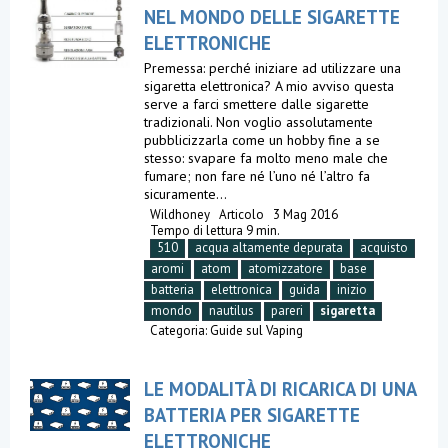
NEL MONDO DELLE SIGARETTE
ELETTRONICHE
Premessa: perché iniziare ad utilizzare una
sigaretta elettronica? A mio avviso questa
serve a farci smettere dalle sigarette
tradizionali. Non voglio assolutamente
pubblicizzarla come un hobby fine a se
stesso: svapare fa molto meno male che
fumare; non fare né l’uno né l’altro fa
sicuramente...
Wildhoney
Articolo
3 Mag 2016
Tempo di lettura 9 min.
510
acqua altamente depurata
acquisto
aromi
atom
atomizzatore
base
batteria
elettronica
guida
inizio
mondo
nautilus
pareri
sigaretta
Categoria:
Guide sul Vaping
LE MODALITÀ DI RICARICA DI UNA
BATTERIA PER SIGARETTE
ELETTRONICHE