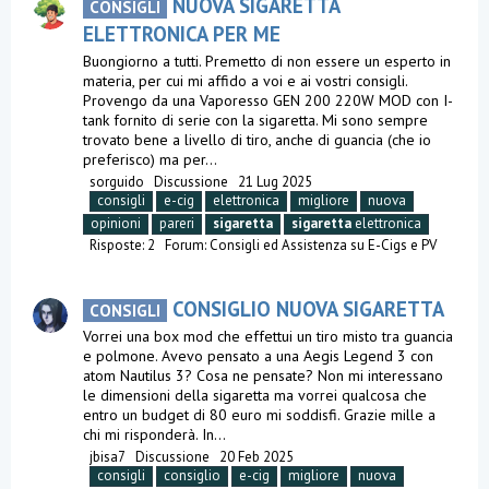
NUOVA SIGARETTA
CONSIGLI
ELETTRONICA PER ME
Buongiorno a tutti. Premetto di non essere un esperto in
materia, per cui mi affido a voi e ai vostri consigli.
Provengo da una Vaporesso GEN 200 220W MOD con I-
tank fornito di serie con la sigaretta. Mi sono sempre
trovato bene a livello di tiro, anche di guancia (che io
preferisco) ma per...
sorguido
Discussione
21 Lug 2025
consigli
e-cig
elettronica
migliore
nuova
opinioni
pareri
sigaretta
sigaretta
elettronica
Risposte: 2
Forum:
Consigli ed Assistenza su E-Cigs e PV
CONSIGLIO NUOVA SIGARETTA
CONSIGLI
Vorrei una box mod che effettui un tiro misto tra guancia
e polmone. Avevo pensato a una Aegis Legend 3 con
atom Nautilus 3? Cosa ne pensate? Non mi interessano
le dimensioni della sigaretta ma vorrei qualcosa che
entro un budget di 80 euro mi soddisfi. Grazie mille a
chi mi risponderà. In...
jbisa7
Discussione
20 Feb 2025
consigli
consiglio
e-cig
migliore
nuova