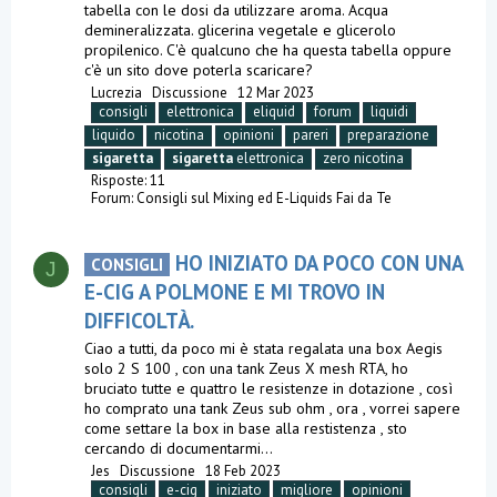
tabella con le dosi da utilizzare aroma. Acqua
demineralizzata. glicerina vegetale e glicerolo
propilenico. C'è qualcuno che ha questa tabella oppure
c'è un sito dove poterla scaricare?
Lucrezia
Discussione
12 Mar 2023
consigli
elettronica
eliquid
forum
liquidi
liquido
nicotina
opinioni
pareri
preparazione
sigaretta
sigaretta
elettronica
zero nicotina
Risposte: 11
Forum:
Consigli sul Mixing ed E-Liquids Fai da Te
HO INIZIATO DA POCO CON UNA
CONSIGLI
J
E-CIG A POLMONE E MI TROVO IN
DIFFICOLTÀ.
Ciao a tutti, da poco mi è stata regalata una box Aegis
solo 2 S 100 , con una tank Zeus X mesh RTA, ho
bruciato tutte e quattro le resistenze in dotazione , così
ho comprato una tank Zeus sub ohm , ora , vorrei sapere
come settare la box in base alla restistenza , sto
cercando di documentarmi...
Jes
Discussione
18 Feb 2023
consigli
e-cig
iniziato
migliore
opinioni