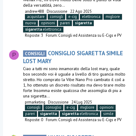
della versatilità, zero...
andrew488
Discussione
22 Ago 2025
acquistare
consigli
e-cig
elettronica
migliore
nuova
opinioni
pareri
sigaretta
sigaretta
elettronica
Risposte: 3
Forum:
Consigli ed Assistenza su E-Cigs e PV
CONSIGLIO SIGARETTA SIMILE
CONSIGLI
P
LOST MARY
Ciao a tutti mi sono innamorato della lost mary, quale
box secondo voi è uguale a livello di tiro guancia molto
stretto. Ho comprato la Vibe Nano Pro cambiato il coil a
1, ho ottenuto un discreto risultato ma devo tirare molto
forte Insomma esiste qualcosa che assomiglia di piu a
una sigaretta...
prmarketing
Discussione
24 Lug 2025
consigli
consiglio
e-cig
migliore
opinioni
pareri
sigaretta
sigaretta
elettronica
simile
Risposte: 0
Forum:
Consigli ed Assistenza su E-Cigs e PV