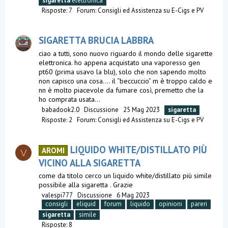
sigaretta
elettronica
Risposte: 7
Forum:
Consigli ed Assistenza su E-Cigs e PV
SIGARETTA BRUCIA LABBRA
ciao a tutti, sono nuovo riguardo il mondo delle sigarette
elettronica. ho appena acquistato una vaporesso gen
pt60 (prima usavo la blu), solo che non sapendo molto
non capisco una cosa…. il “beccuccio” m è troppo caldo e
nn è molto piacevole da fumare così, premetto che la
ho comprata usata...
babadook2.0
Discussione
25 Mag 2023
sigaretta
Risposte: 2
Forum:
Consigli ed Assistenza su E-Cigs e PV
LIQUIDO WHITE/DISTILLATO PIÙ
AROMI
V
VICINO ALLA SIGARETTA
come da titolo cerco un liquido white/distillato più simile
possibile alla sigaretta . Grazie
valespi777
Discussione
6 Mag 2023
consigli
eliquid
forum
liquido
opinioni
pareri
sigaretta
simile
Risposte: 8