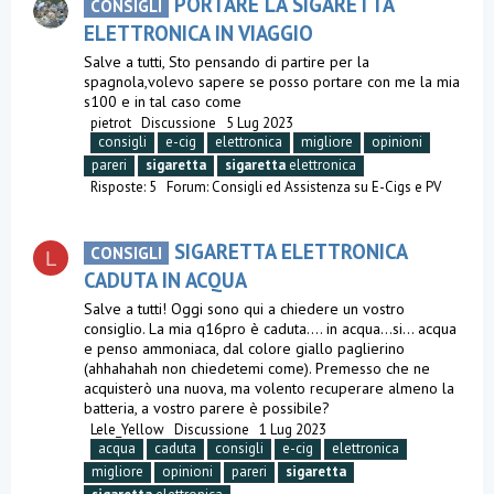
PORTARE LA SIGARETTA
CONSIGLI
ELETTRONICA IN VIAGGIO
Salve a tutti, Sto pensando di partire per la
spagnola,volevo sapere se posso portare con me la mia
s100 e in tal caso come
pietrot
Discussione
5 Lug 2023
consigli
e-cig
elettronica
migliore
opinioni
pareri
sigaretta
sigaretta
elettronica
Risposte: 5
Forum:
Consigli ed Assistenza su E-Cigs e PV
SIGARETTA ELETTRONICA
CONSIGLI
L
CADUTA IN ACQUA
Salve a tutti! Oggi sono qui a chiedere un vostro
consiglio. La mia q16pro è caduta.... in acqua...si... acqua
e penso ammoniaca, dal colore giallo paglierino
(ahhahahah non chiedetemi come). Premesso che ne
acquisterò una nuova, ma volento recuperare almeno la
batteria, a vostro parere è possibile?
Lele_Yellow
Discussione
1 Lug 2023
acqua
caduta
consigli
e-cig
elettronica
migliore
opinioni
pareri
sigaretta