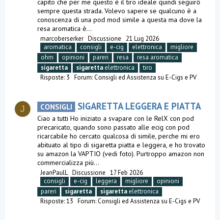
capito che per me questo è il tiro ideale quindi seguirò
sempre questa strada. Volevo sapere se qualcuno è a
conoscenza di una pod mod simile a questa ma dove la
resa aromatica è...
marcoberserker
Discussione
21 Lug 2026
aromatica
consigli
e-cig
elettronica
migliore
ohm
opinioni
pareri
resa
resa aromatica
sigaretta
sigaretta
elettronica
tiro
Risposte: 3
Forum:
Consigli ed Assistenza su E-Cigs e PV
SIGARETTA LEGGERA E PIATTA
CONSIGLI
J
Ciao a tutti Ho iniziato a svapare con le RelX con pod
precaricato, quando sono passato alle ecig con pod
ricarcabile ho cercato qualcosa di simile, perche mi ero
abituato al tipo di sigaretta piatta e leggera, e ho trovato
su amazon la VAPTIO (vedi foto). Purtroppo amazon non
commercializza più...
JeanPaulL
Discussione
17 Feb 2026
consigli
e-cig
leggera
migliore
opinioni
pareri
sigaretta
sigaretta
elettronica
Risposte: 13
Forum:
Consigli ed Assistenza su E-Cigs e PV