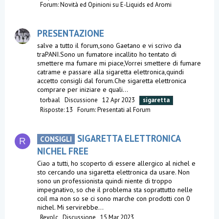
Forum:
Novità ed Opinioni su E-Liquids ed Aromi
PRESENTAZIONE
salve a tutto il forum,sono Gaetano e vi scrivo da
traPANI.Sono un fumatore incallito ho tentato di
smettere ma fumare mi piace,Vorrei smettere di fumare
catrame e passare alla sigaretta elettronica,quindi
accetto consigli dal forum.Che sigaretta elettronica
comprare per iniziare e quali...
torbaal
Discussione
12 Apr 2023
sigaretta
Risposte: 13
Forum:
Presentati al Forum
SIGARETTA ELETTRONICA
CONSIGLI
R
NICHEL FREE
Ciao a tutti, ho scoperto di essere allergico al nichel e
sto cercando una sigaretta elettronica da usare. Non
sono un professionista quindi niente di troppo
impegnativo, so che il problema sta soprattutto nelle
coil ma non so se ci sono marche con prodotti con 0
nichel. Mi servirebbe...
Revolc
Discussione
15 Mar 2023