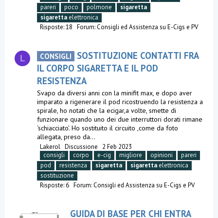
pareri
poco
polmone
sigaretta
sigaretta
elettronica
Risposte: 18
Forum:
Consigli ed Assistenza su E-Cigs e PV
SOSTITUZIONE CONTATTI FRA
CONSIGLI
L
IL CORPO SIGARETTA E IL POD
RESISTENZA
Svapo da diversi anni con la minifit max, e dopo aver
imparato a rigenerare il pod ricostruendo la resistenza a
spirale, ho notati che la ecigar,a volte, smette di
funzionare quando uno dei due interruttori dorati rimane
‘schiacciato’. Ho sostituito il circuito ,come da foto
allegata, preso da...
Lakerol
Discussione
2 Feb 2023
consigli
corpo
e-cig
migliore
opinioni
pareri
pod
resistenza
sigaretta
sigaretta
elettronica
sostituzione
Risposte: 6
Forum:
Consigli ed Assistenza su E-Cigs e PV
GUIDA DI BASE PER CHI ENTRA