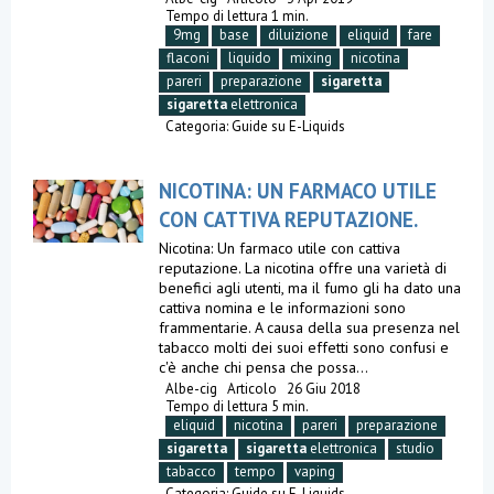
Tempo di lettura 1 min.
9mg
base
diluizione
eliquid
fare
flaconi
liquido
mixing
nicotina
pareri
preparazione
sigaretta
sigaretta
elettronica
Categoria:
Guide su E-Liquids
NICOTINA: UN FARMACO UTILE
CON CATTIVA REPUTAZIONE.
Nicotina: Un farmaco utile con cattiva
reputazione. La nicotina offre una varietà di
benefici agli utenti, ma il fumo gli ha dato una
cattiva nomina e le informazioni sono
frammentarie. A causa della sua presenza nel
tabacco molti dei suoi effetti sono confusi e
c'è anche chi pensa che possa...
Albe-cig
Articolo
26 Giu 2018
Tempo di lettura 5 min.
eliquid
nicotina
pareri
preparazione
sigaretta
sigaretta
elettronica
studio
tabacco
tempo
vaping
Categoria:
Guide su E-Liquids