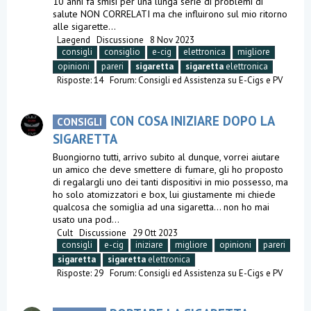
10 anni fa smisi per una lunga serie di problemi di
salute NON CORRELATI ma che influirono sul mio ritorno
alle sigarette...
Laegend
Discussione
8 Nov 2023
consigli
consiglio
e-cig
elettronica
migliore
opinioni
pareri
sigaretta
sigaretta
elettronica
Risposte: 14
Forum:
Consigli ed Assistenza su E-Cigs e PV
CON COSA INIZIARE DOPO LA
CONSIGLI
SIGARETTA
Buongiorno tutti, arrivo subito al dunque, vorrei aiutare
un amico che deve smettere di fumare, gli ho proposto
di regalargli uno dei tanti dispositivi in mio possesso, ma
ho solo atomizzatori e box, lui giustamente mi chiede
qualcosa che somiglia ad una sigaretta... non ho mai
usato una pod...
Cult
Discussione
29 Ott 2023
consigli
e-cig
iniziare
migliore
opinioni
pareri
sigaretta
sigaretta
elettronica
Risposte: 29
Forum:
Consigli ed Assistenza su E-Cigs e PV