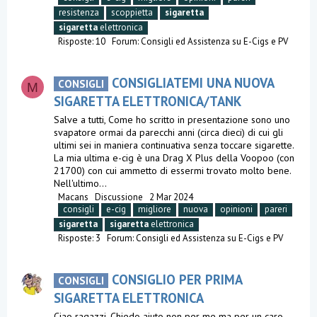
resistenza
scoppietta
sigaretta
sigaretta
elettronica
Risposte: 10
Forum:
Consigli ed Assistenza su E-Cigs e PV
CONSIGLIATEMI UNA NUOVA
CONSIGLI
M
SIGARETTA ELETTRONICA/TANK
Salve a tutti, Come ho scritto in presentazione sono uno
svapatore ormai da parecchi anni (circa dieci) di cui gli
ultimi sei in maniera continuativa senza toccare sigarette.
La mia ultima e-cig è una Drag X Plus della Voopoo (con
21700) con cui ammetto di essermi trovato molto bene.
Nell'ultimo...
Macans
Discussione
2 Mar 2024
consigli
e-cig
migliore
nuova
opinioni
pareri
sigaretta
sigaretta
elettronica
Risposte: 3
Forum:
Consigli ed Assistenza su E-Cigs e PV
CONSIGLIO PER PRIMA
CONSIGLI
SIGARETTA ELETTRONICA
Ciao ragazzi. Chiedo aiuto non per me ma per un caro