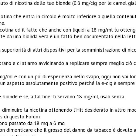
to di nicotina delle tue bionde (0.8 mg/cig per le camel gial
cotina che entra in circolo è molto inferiore a quella contenu
ne.
cotina ed il fatto che anche con liquidi a 18 mg/ml tu otteng
tte da una bionda vera è un fatto ben documentato nella lett
uperiorità di altri dispositivi per la somministrazione di nic
liorano e ci stiamo avvicinando a replicare sempre meglio ciò 
g/ml e con un po' di esperienza nello svapo, oggi non vai lo
è un aspetto assolutamente positivo perché la e-cig è sempre
e bionde e se, a tal fine, ti servono 18 mg/ml, usali senza
e diminuire la nicotina ottenendo l'Hit desiderato in altro mo
rs di questo Forum.
sono passato da 18 mg a 6 mg.
on dimenticare che il grosso del danno da tabacco è dovuto a