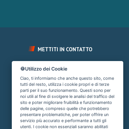
METTITI IN CONTATTO
FAI UNA DOMANDA
🍪Utilizzo dei Cookie
Chiedi un Consiglio
Ciao, ti informiamo che anche questo sito, come
SUPPORTO FORUM
tutti del resto, utilizza i cookie propri e di terze
parti per il suo funzionamento. Questi sono per
Area Ticket
noi utili al fine di svolgere le analisi del traffico del
sito e poter migliorare fruibilità e funzionamento
CONTATTA L'AMMINISTRAZIONE
delle pagine, compreso quelle che potrebbero
Clicca quì
presentare problematiche, per poter offrire un
servizio più accurato e performante a tutti gli
utenti. I cookie non essenziali saranno abilitati