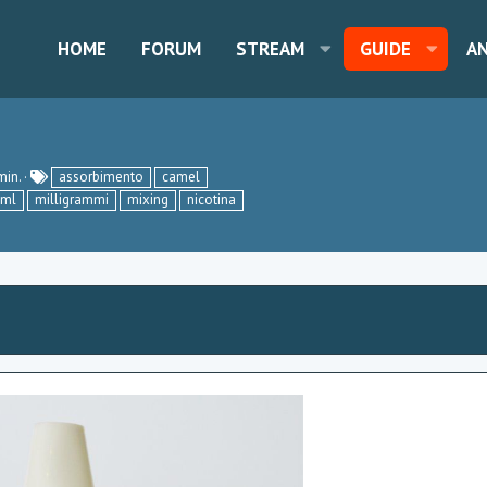
HOME
FORUM
STREAM
GUIDE
A
T
min.
assorbimento
camel
a
ml
milligrammi
mixing
nicotina
g