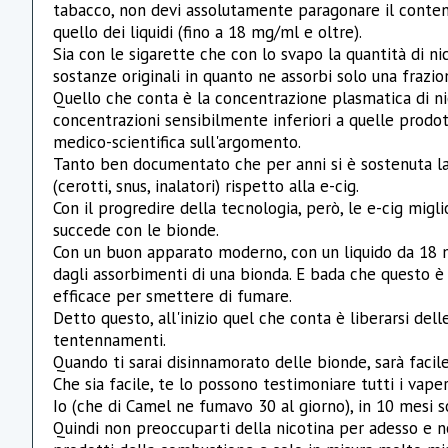
tabacco, non devi assolutamente paragonare il contenu
quello dei liquidi (fino a 18 mg/ml e oltre).
Sia con le sigarette che con lo svapo la quantità di ni
sostanze originali in quanto ne assorbi solo una frazio
Quello che conta è la concentrazione plasmatica di ni
concentrazioni sensibilmente inferiori a quelle prodo
medico-scientifica sull'argomento.
Tanto ben documentato che per anni si è sostenuta la s
(cerotti, snus, inalatori) rispetto alla e-cig.
Con il progredire della tecnologia, però, le e-cig mig
succede con le bionde.
Con un buon apparato moderno, con un liquido da 18 m
dagli assorbimenti di una bionda. E bada che questo 
efficace per smettere di fumare.
Detto questo, all'inizio quel che conta è liberarsi dell
tentennamenti.
Quando ti sarai disinnamorato delle bionde, sarà facil
Che sia facile, te lo possono testimoniare tutti i vape
Io (che di Camel ne fumavo 30 al giorno), in 10 mesi 
Quindi non preoccuparti della nicotina per adesso e n