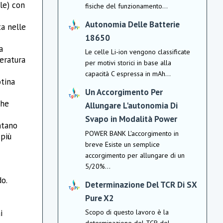
le) con
fisiche del funzionamento...
Autonomia Delle Batterie
ta nelle
18650
a
Le celle Li-ion vengono classificate
eratura
per motivi storici in base alla
capacità C espressa in mAh...
otina
Un Accorgimento Per
che
Allungare L'autonomia Di
Svapo in Modalità Power
ntano
POWER BANK L'accorgimento in
 più
breve Esiste un semplice
accorgimento per allungare di un
5/20%...
do.
Determinazione Del TCR Di SX
Pure X2
i
Scopo di questo lavoro è la