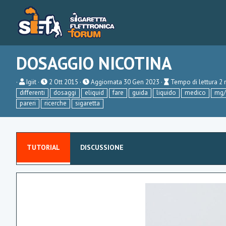
DOSAGGIO NICOTINA
A
P
T
Igiit
2 Ott 2015
Aggiornata
30 Gen 2023
Tempo di lettura 2 
u
u
e
differenti
dosaggi
eliquid
fare
guida
liquido
medico
mg/
t
b
m
pareri
ricerche
sigaretta
o
l
p
r
i
o
e
s
d
h
i
d
l
a
e
TUTORIAL
DISCUSSIONE
t
t
e
t
u
r
a