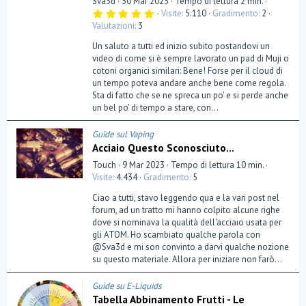
Sva3d
30 Mar 2023
Tempo di lettura 2 min.
5
Visite
5.110
Gradimento
2
,
Valutazioni
3
0
0
Un saluto a tutti ed inizio subito postandovi un
s
t
video di come si è sempre lavorato un pad di Muji o
e
cotoni organici similari: Bene! Forse per il cloud di
l
un tempo poteva andare anche bene come regola.
l
a
Sta di fatto che se ne spreca un po' e si perde anche
(
un bel po' di tempo a stare, con...
e
)
Guide sul Vaping
Acciaio Questo Sconosciuto...
Touch
9 Mar 2023
Tempo di lettura 10 min.
Visite
4.434
Gradimento
5
Ciao a tutti, stavo leggendo qua e la vari post nel
forum, ad un tratto mi hanno colpito alcune righe
dove si nominava la qualità dell'acciaio usata per
gli ATOM. Ho scambiato qualche parola con
@Sva3d e mi son convinto a darvi qualche nozione
su questo materiale. Allora per iniziare non farò...
Guide su E-Liquids
Tabella Abbinamento Frutti - Le