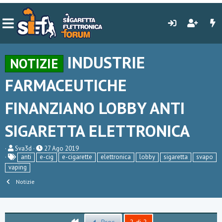
INDUSTRIE
NOTIZIE
FARMACEUTICHE
FINANZIANO LOBBY ANTI
SIGARETTA ELETTRONICA
C
D
Sva3d
27 Ago 2019
r
a
anti
e-cig
e-cigarette
elettronica
lobby
sigaretta
svapo
e
t
vaping
a
a
t
d
Notizie
o
i
r
i
e
n
D
i
i
z
Primo