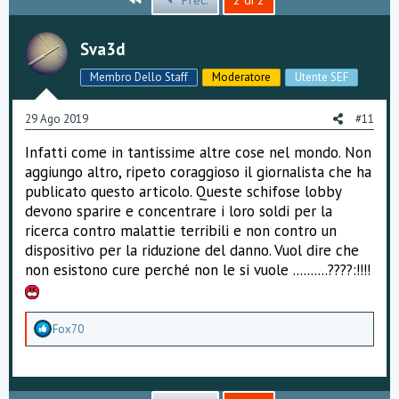
Prec.
2 di 2
s
i
c
o
u
Sva3d
s
s
Membro Dello Staff
Moderatore
Utente SEF
i
o
n
29 Ago 2019
#11
e
Infatti come in tantissime altre cose nel mondo. Non
aggiungo altro, ripeto coraggioso il giornalista che ha
publicato questo articolo. Queste schifose lobby
devono sparire e concentrare i loro soldi per la
ricerca contro malattie terribili e non contro un
dispositivo per la riduzione del danno. Vuol dire che
non esistono cure perché non le si vuole ..........????:!!!!
A
Fox70
p
p
r
e
z