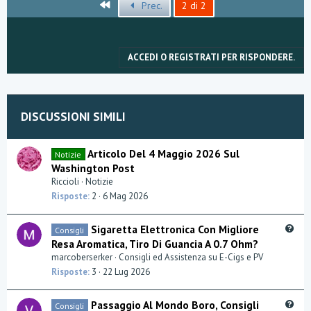
Primo
Prec.
2 di 2
z
a
m
e
n
ACCEDI O REGISTRATI PER RISPONDERE.
t
i
:
DISCUSSIONI SIMILI
Articolo Del 4 Maggio 2026 Sul
Notizie
Washington Post
Riccioli
Notizie
Risposte
2
6 Mag 2026
Q
Sigaretta Elettronica Con Migliore
Consigli
u
Resa Aromatica, Tiro Di Guancia A 0.7 Ohm?
e
marcoberserker
Consigli ed Assistenza su E-Cigs e PV
s
Risposte
3
22 Lug 2026
t
i
Q
Passaggio Al Mondo Boro, Consigli
Consigli
o