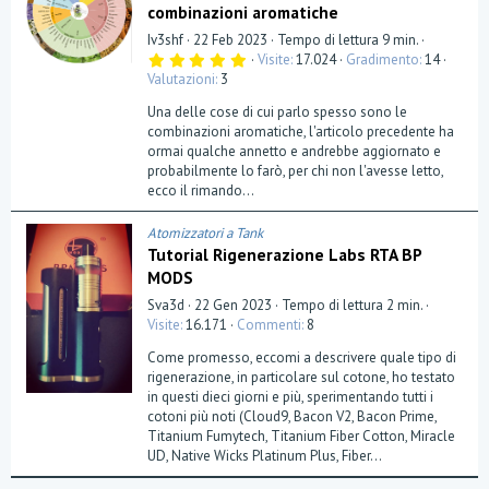
combinazioni aromatiche
Iv3shf
22 Feb 2023
Tempo di lettura 9 min.
5
Visite
17.024
Gradimento
14
,
Valutazioni
3
0
0
Una delle cose di cui parlo spesso sono le
s
t
combinazioni aromatiche, l'articolo precedente ha
e
ormai qualche annetto e andrebbe aggiornato e
l
probabilmente lo farò, per chi non l'avesse letto,
l
a
ecco il rimando...
(
e
)
Atomizzatori a Tank
Tutorial Rigenerazione Labs RTA BP
MODS
Sva3d
22 Gen 2023
Tempo di lettura 2 min.
Visite
16.171
Commenti
8
Come promesso, eccomi a descrivere quale tipo di
rigenerazione, in particolare sul cotone, ho testato
in questi dieci giorni e più, sperimentando tutti i
cotoni più noti (Cloud9, Bacon V2, Bacon Prime,
Titanium Fumytech, Titanium Fiber Cotton, Miracle
UD, Native Wicks Platinum Plus, Fiber...