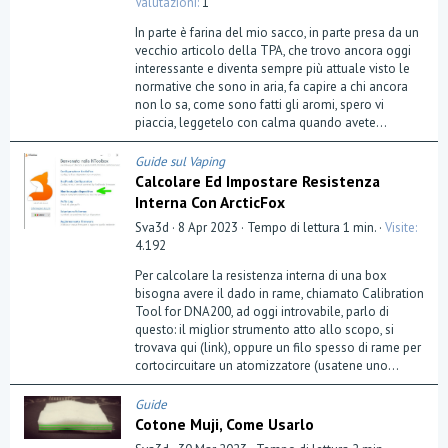
Valutazioni
1
0
0
In parte è farina del mio sacco, in parte presa da un
s
t
vecchio articolo della TPA, che trovo ancora oggi
e
interessante e diventa sempre più attuale visto le
l
normative che sono in aria, fa capire a chi ancora
l
a
non lo sa, come sono fatti gli aromi, spero vi
(
piaccia, leggetelo con calma quando avete...
e
)
Guide sul Vaping
Calcolare Ed Impostare Resistenza
Interna Con ArcticFox
Sva3d
8 Apr 2023
Tempo di lettura 1 min.
Visite
4.192
Per calcolare la resistenza interna di una box
bisogna avere il dado in rame, chiamato Calibration
Tool for DNA200, ad oggi introvabile, parlo di
questo: il miglior strumento atto allo scopo, si
trovava qui (link), oppure un filo spesso di rame per
cortocircuitare un atomizzatore (usatene uno...
Guide
Cotone Muji, Come Usarlo