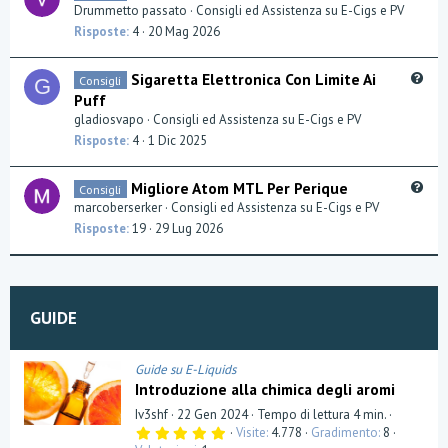
u
Drummetto passato
Consigli ed Assistenza su E-Cigs e PV
n
e
Risposte
4
20 Mag 2026
s
t
Q
Sigaretta Elettronica Con Limite Ai
Consigli
G
i
u
Puff
o
e
gladiosvapo
Consigli ed Assistenza su E-Cigs e PV
n
s
Risposte
4
1 Dic 2025
t
i
Q
Migliore Atom MTL Per Perique
Consigli
o
u
marcoberserker
Consigli ed Assistenza su E-Cigs e PV
n
e
Risposte
19
29 Lug 2026
s
t
i
o
GUIDE
n
Guide su E-Liquids
Introduzione alla chimica degli aromi
Iv3shf
22 Gen 2024
Tempo di lettura 4 min.
5
Visite
4.778
Gradimento
8
,