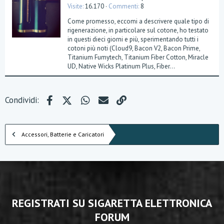
Visite
16.170
Commenti
8
Come promesso, eccomi a descrivere quale tipo di
rigenerazione, in particolare sul cotone, ho testato
in questi dieci giorni e più, sperimentando tutti i
cotoni più noti (Cloud9, Bacon V2, Bacon Prime,
Titanium Fumytech, Titanium Fiber Cotton, Miracle
UD, Native Wicks Platinum Plus, Fiber...
Facebook
X (Twitter)
WhatsApp
e-mail
Link
Condividi:
Accessori, Batterie e Caricatori
REGISTRATI SU SIGARETTA ELETTRONICA
FORUM