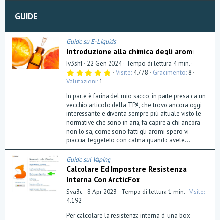
GUIDE
Guide su E-Liquids
Introduzione alla chimica degli aromi
Iv3shf
22 Gen 2024
Tempo di lettura 4 min.
5
Visite
4.778
Gradimento
8
,
Valutazioni
1
0
0
In parte è farina del mio sacco, in parte presa da un
s
t
vecchio articolo della TPA, che trovo ancora oggi
e
interessante e diventa sempre più attuale visto le
l
normative che sono in aria, fa capire a chi ancora
l
a
non lo sa, come sono fatti gli aromi, spero vi
(
piaccia, leggetelo con calma quando avete...
e
)
Guide sul Vaping
Calcolare Ed Impostare Resistenza
Interna Con ArcticFox
Sva3d
8 Apr 2023
Tempo di lettura 1 min.
Visite
4.192
Per calcolare la resistenza interna di una box