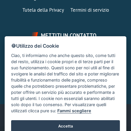
Tutela della Privacy
Termini di servizio
METTITI IN CONTATTO
🍪Utilizzo dei Cookie
FAI UNA DOMANDA
SUPPORTO FORUM
Ciao, ti informiamo che anche questo sito, come tutti
Chiedi un Consiglio
Area Ticket
del resto, utilizza i cookie propri e di terze parti per il
suo funzionamento. Questi sono per noi utili al fine di
CONTATTA L'AMMINISTRAZIONE
svolgere le analisi del traffico del sito e poter migliorare
Clicca quì
fruibilità e funzionamento delle pagine, compreso
quelle che potrebbero presentare problematiche, per
poter offrire un servizio più accurato e performante a
tutti gli utenti. I cookie non essenziali saranno abilitati
solo dopo il tuo consenso. Per visualizzare quelli
utilizzati clicca pure su:
Fammi scegliere
Italiano
Accetta