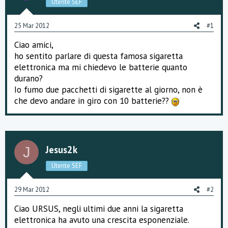
Utente SEF
s
s
i
25 Mar 2012
#1
o
n
Ciao amici,
e
ho sentito parlare di questa famosa sigaretta
elettronica ma mi chiedevo le batterie quanto
durano?
Io fumo due pacchetti di sigarette al giorno, non è
che devo andare in giro con 10 batterie??
Jesus2k
J
Utente SEF
29 Mar 2012
#2
Ciao URSUS, negli ultimi due anni la sigaretta
elettronica ha avuto una crescita esponenziale.