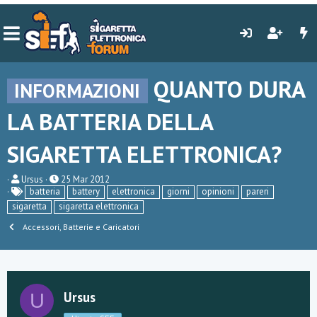
QUANTO DURA
INFORMAZIONI
LA BATTERIA DELLA
SIGARETTA ELETTRONICA?
C
D
Ursus
25 Mar 2012
r
a
batteria
battery
elettronica
giorni
opinioni
pareri
e
t
sigaretta
sigaretta elettronica
a
a
t
d
Accessori, Batterie e Caricatori
o
i
r
i
e
n
D
i
i
z
s
i
Ursus
U
c
o
u