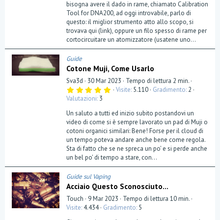
bisogna avere il dado in rame, chiamato Calibration
Tool for DNA200, ad oggi introvabile, parlo di
questo: il miglior strumento atto allo scopo, si
trovava qui (link), oppure un filo spesso di rame per
cortocircuitare un atomizzatore (usatene uno...
Guide
Cotone Muji, Come Usarlo
Sva3d
30 Mar 2023
Tempo di lettura 2 min.
5
Visite
5.110
Gradimento
2
,
Valutazioni
3
0
0
Un saluto a tutti ed inizio subito postandovi un
s
t
video di come si è sempre lavorato un pad di Muji o
e
cotoni organici similari: Bene! Forse per il cloud di
l
un tempo poteva andare anche bene come regola.
l
a
Sta di fatto che se ne spreca un po' e si perde anche
(
un bel po' di tempo a stare, con...
e
)
Guide sul Vaping
Acciaio Questo Sconosciuto...
Touch
9 Mar 2023
Tempo di lettura 10 min.
Visite
4.434
Gradimento
5