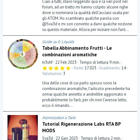
Ciao a tutti, stavo leggendo qua e la vari post nel
forum, ad un tratto mi hanno colpito alcune righe
dove si nominava la qualità dell'acciaio usata per
gli ATOM. Ho scambiato qualche parola con
@Sva3d e mi son convinto a darvi qualche nozione
su questo materiale. Allora per iniziare non farò...
Guide su E-Liquids
Tabella Abbinamento Frutti - Le
combinazioni aromatiche
Iv3shf
22 Feb 2023
Tempo di lettura 9 min.
5
Visite
17.023
Gradimento
14
,
Valutazioni
3
0
0
Una delle cose di cui parlo spesso sono le
s
t
combinazioni aromatiche, l'articolo precedente ha
e
ormai qualche annetto e andrebbe aggiornato e
l
probabilmente lo farò, per chi non l'avesse letto,
l
a
ecco il rimando...
(
e
)
Atomizzatori a Tank
Tutorial Rigenerazione Labs RTA BP
MODS
Sva3d
22 Gen 2023
Tempo di lettura 2 min.