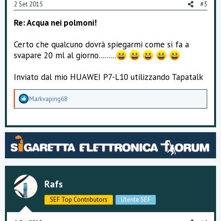
2 Set 2015
#3
Re: Acqua nei polmoni!
Certo che qualcuno dovrà spiegarmi come si fa a
svapare 20 ml al giorno.........
Inviato dal mio HUAWEI P7-L10 utilizzando Tapatalk
A
Markvaping68
p
p
r
e
z
z
a
m
e
n
Rafs
t
i
SEF Top Contributors
Utente SEF
: