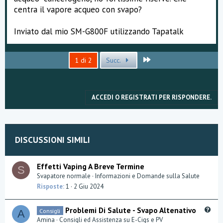
centra il vapore acqueo con svapo?
Inviato dal mio SM-G800F utilizzando Tapatalk
Ultimo
1 di 2
Succ.
ACCEDI O REGISTRATI PER RISPONDERE.
DISCUSSIONI SIMILI
Effetti Vaping A Breve Termine
S
Svapatore normale
Informazioni e Domande sulla Salute
Risposte
1
2 Giu 2024
Q
Problemi Di Salute - Svapo Altenativo
Consigli
A
u
Amina
Consigli ed Assistenza su E-Cigs e PV