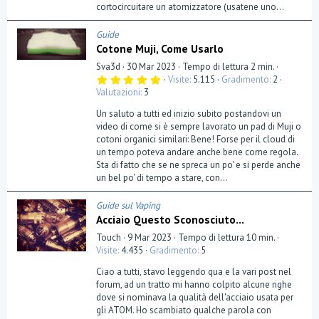
cortocircuitare un atomizzatore (usatene uno...
Guide
Cotone Muji, Come Usarlo
Sva3d
30 Mar 2023
Tempo di lettura 2 min.
5
Visite
5.115
Gradimento
2
,
Valutazioni
3
0
0
Un saluto a tutti ed inizio subito postandovi un
s
t
video di come si è sempre lavorato un pad di Muji o
e
cotoni organici similari: Bene! Forse per il cloud di
l
un tempo poteva andare anche bene come regola.
l
a
Sta di fatto che se ne spreca un po' e si perde anche
(
un bel po' di tempo a stare, con...
e
)
Guide sul Vaping
Acciaio Questo Sconosciuto...
Touch
9 Mar 2023
Tempo di lettura 10 min.
Visite
4.435
Gradimento
5
Ciao a tutti, stavo leggendo qua e la vari post nel
forum, ad un tratto mi hanno colpito alcune righe
dove si nominava la qualità dell'acciaio usata per
gli ATOM. Ho scambiato qualche parola con