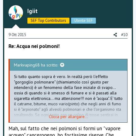
Igiit
SEF Top Contributors
Utente SEF
9 Ott 2015
#10
Re: Acqua nei polmoni!
Markvaping68 ha scritto:
Si tutto quanto sopra è vero. In realtà però l'effetto
"gorgoglio polmonare" (chiamiamolo così giusto per
intenderci) è un fenomeno della fase iniziale di svapo...
ossia di quando si è smesso di fumare e si è passati alla
sigaretta elettronica... ma attenzione!!! non è "acqua". E' tutto
il catrame, bitume, muco vario(pinto) che negli anni di fumo
si è "arpionato" agli alveoli polmonari e che l'organismo sta
smaltendo. Se ogni tanto con un colpo di tosse sentirai in
Clicca per allargare...
gola una sostanza gelliforme che una volta sputata scopri
essere di colore verde :shock:... tranquilli: è tutta salute!
Mah, sul fatto che nei polmoni si formi un "vapore
acqueo" cancerogeno, ho fortissime riserve. Che