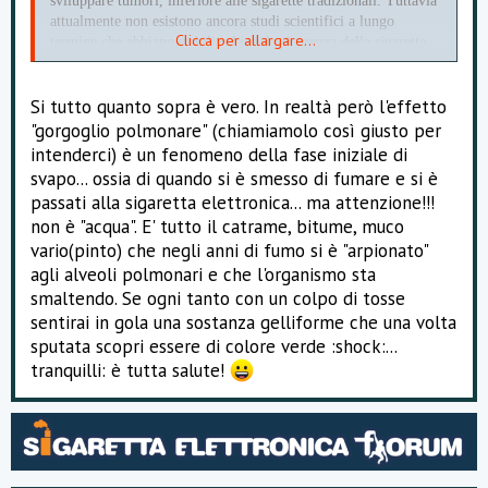
sviluppare tumori, inferiore alle sigarette tradizionali. Tuttavia
attualmente non esistono ancora studi scientifici a lungo
Clicca per allargare...
termine che abbiano stabilito la reale sicurezza della sigaretta
elettronica. Per esempio, per quanto riguarda gli aromi, si sa
che non sono tossici per l’uso alimentare, cioè se vengono
Si tutto quanto sopra è vero. In realtà però l'effetto
ingeriti con i cibi, ma non se ne conoscono gli effetti se inalati
e le eventuali conseguenze dannose che possono arrecare al
"gorgoglio polmonare" (chiamiamolo così giusto per
sistema respiratorio.
intenderci) è un fenomeno della fase iniziale di
Fonte:
svapo... ossia di quando si è smesso di fumare e si è
passati alla sigaretta elettronica... ma attenzione!!!
Accedi
o
Registrati
per vedere questo
non è "acqua". E' tutto il catrame, bitume, muco
contenuto.
vario(pinto) che negli anni di fumo si è "arpionato"
(
agli alveoli polmonari e che l'organismo sta
smaltendo. Se ogni tanto con un colpo di tosse
Accedi
o
Registrati
per vedere questo
sentirai in gola una sostanza gelliforme che una volta
contenuto.
sputata scopri essere di colore verde :shock:...
tranquilli: è tutta salute!
)