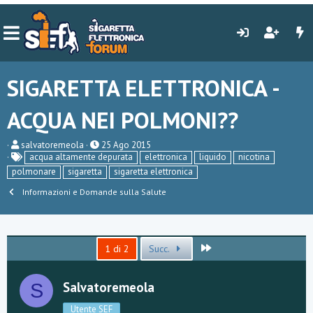
SIGARETTA ELETTRONICA -
ACQUA NEI POLMONI??
C
D
salvatoremeola
25 Ago 2015
r
a
acqua altamente depurata
elettronica
liquido
nicotina
e
t
polmonare
sigaretta
sigaretta elettronica
a
a
t
d
Informazioni e Domande sulla Salute
o
i
r
i
e
n
D
i
i
z
Ultimo
1 di 2
Succ.
s
i
c
o
u
Salvatoremeola
S
s
s
Utente SEF
i