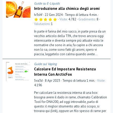
Guide su E-Liquids
Introduzione alla chimica degli aromi
Iv3shf
22 Gen 2024
Tempo di lettura 4 min.
5
Visite
4.782
Gradimento
8
,
Valutazioni
1
0
0
In parte è farina del mio sacco, in parte presa da un
s
t
vecchio articolo della TPA, che trovo ancora oggi
e
interessante e diventa sempre più attuale visto le
l
normative che sono in aria, fa capire a chi ancora
l
a
non lo sa, come sono fatti gli aromi, spero vi
(
piaccia, leggetelo con calma quando avete...
e
)
Guide sul Vaping
Calcolare Ed Impostare Resistenza
Interna Con ArcticFox
Sva3d
8 Apr 2023
Tempo di lettura 1 min.
Visite
4.196
Per calcolare la resistenza interna di una box
bisogna avere il dado in rame, chiamato Calibration
Tool for DNA200, ad oggi introvabile, parlo di
questo: il miglior strumento atto allo scopo, si
trovava qui (link), oppure un filo spesso di rame per