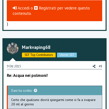
Accedi
o
Registrati
per vedere questo
contenuto.
)
Markvaping68
SEF Top Contributors
Utente SEF
9 Ott 2015
#8
Re: Acqua nei polmoni!
Dani ha scritto:
Certo che qualcuno dovrà spiegarmi come si fa a svapare
20 ml al giorno