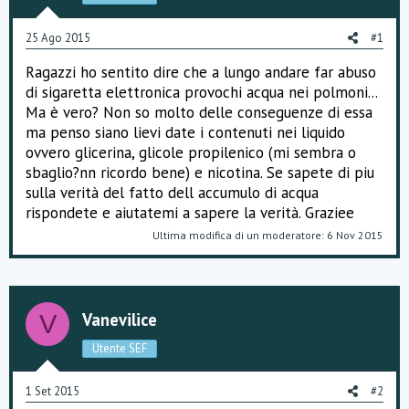
o
n
25 Ago 2015
#1
e
Ragazzi ho sentito dire che a lungo andare far abuso
di sigaretta elettronica provochi acqua nei polmoni...
Ma è vero? Non so molto delle conseguenze di essa
ma penso siano lievi date i contenuti nei liquido
ovvero glicerina, glicole propilenico (mi sembra o
sbaglio?nn ricordo bene) e nicotina. Se sapete di piu
sulla verità del fatto dell accumulo di acqua
rispondete e aiutatemi a sapere la verità. Graziee
Ultima modifica di un moderatore:
6 Nov 2015
Vanevilice
V
Utente SEF
1 Set 2015
#2