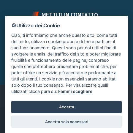
METTITI IN CONTATTO
🍪Utilizzo dei Cookie
FAI UNA DOMANDA
SUPPORTO FORUM
Ciao, ti informiamo che anche questo sito, come tutti
Chiedi un Consiglio
Area Ticket
del resto, utilizza i cookie propri e di terze parti per il
suo funzionamento. Questi sono per noi utili al fine di
CONTATTA L'AMMINISTRAZIONE
svolgere le analisi del traffico del sito e poter migliorare
Clicca quì
fruibilità e funzionamento delle pagine, compreso
quelle che potrebbero presentare problematiche, per
poter offrire un servizio più accurato e performante a
tutti gli utenti. I cookie non essenziali saranno abilitati
solo dopo il tuo consenso. Per visualizzare quelli
utilizzati clicca pure su:
Fammi scegliere
Italiano
Accetta
®
Community platform by XenForo
© 2010-2024 XenForo Ltd.
|
Accetta solo necessari
Xenforo Add-ons
© by ©XenTR
|
Xenforo Add-ons
© by ©XenTR
|
Add-ons by ThemeHouse