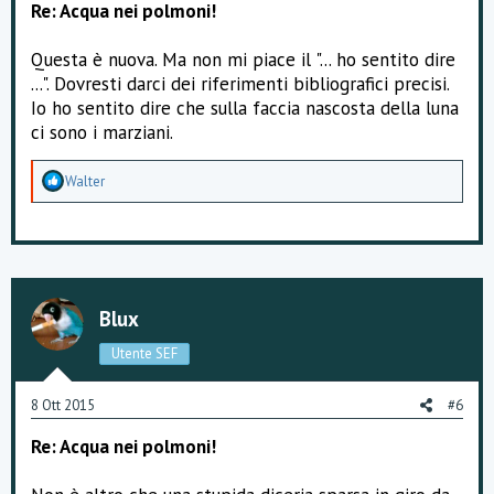
Re: Acqua nei polmoni!
Questa è nuova. Ma non mi piace il "... ho sentito dire
...". Dovresti darci dei riferimenti bibliografici precisi.
Io ho sentito dire che sulla faccia nascosta della luna
ci sono i marziani.
A
Walter
p
p
r
e
z
z
a
Blux
m
e
Utente SEF
n
t
i
8 Ott 2015
#6
:
Re: Acqua nei polmoni!