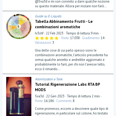
@Sva3d e mi son convinto a darvi qualche nozione
su questo materiale. Allora per iniziare non farò...
Guide su E-Liquids
Tabella Abbinamento Frutti - Le
combinazioni aromatiche
Iv3shf
22 Feb 2023
Tempo di lettura 9 min.
5
Visite
17.038
Gradimento
14
,
Valutazioni
3
0
0
Una delle cose di cui parlo spesso sono le
s
t
combinazioni aromatiche, l'articolo precedente ha
e
ormai qualche annetto e andrebbe aggiornato e
l
probabilmente lo farò, per chi non l'avesse letto,
l
a
ecco il rimando...
(
e
)
Atomizzatori a Tank
Tutorial Rigenerazione Labs RTA BP
MODS
Sva3d
22 Gen 2023
Tempo di lettura 2 min.
Visite
16.186
Commenti
8
Come promesso, eccomi a descrivere quale tipo di
rigenerazione, in particolare sul cotone, ho testato