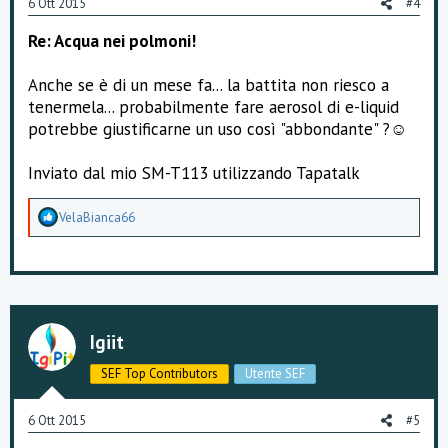
6 Ott 2015
#4
Re: Acqua nei polmoni!
Anche se è di un mese fa... la battita non riesco a
tenermela... probabilmente fare aerosol di e-liquid
potrebbe giustificarne un uso così "abbondante" ?☺
Inviato dal mio SM-T113 utilizzando Tapatalk
A
VelaBianca66
p
p
r
e
z
z
a
Igiit
m
e
SEF Top Contributors
Utente SEF
n
t
i
6 Ott 2015
#5
: