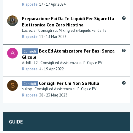
e
Risposte
17
17 Apr 2024
s
t
Q
Preparazione Fai Da Te Liquidi Per Sigaretta
i
u
Elettronica Con Zero Nicotina
o
e
Lucrezia
Consigli sul Mixing ed E-Liquids Fai da Te
n
s
Risposte
11
13 Mar 2023
t
i
Q
Box Ed Atomizzatore Per Basi Senza
Consigli
o
A
u
Glicole
n
e
Achille72
Consigli ed Assistenza su E-Cigs e PV
s
Risposte
4
19 Apr 2022
t
i
Q
Consigli Per Chi Non Sa Nulla
Consigli
o
S
u
sukoy
Consigli ed Assistenza su E-Cigs e PV
n
e
Risposte
38
23 Mag 2023
s
t
i
o
GUIDE
n