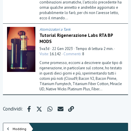
t
combinazioni aromatiche, l'articolo precedente ha
e
ormai qualche annetto e andrebbe aggiornato e
l
probabilmente lo farò, per chi non l'avesse letto,
l
a
ecco il rimando...
(
e
)
Atomizzatori a Tank
Tutorial Rigenerazione Labs RTA BP
MODS
Sva3d
22 Gen 2023
Tempo di lettura 2 min.
Visite
16.142
Commenti
8
Come promesso, eccomi a descrivere quale tipo di
rigenerazione, in particolare sul cotone, ho testato
in questi dieci giorni e più, sperimentando tutti i
cotoni più noti (Cloud9, Bacon V2, Bacon Prime,
Titanium Fumytech, Titanium Fiber Cotton, Miracle
UD, Native Wicks Platinum Plus, Fiber...
Facebook
X (Twitter)
WhatsApp
e-mail
Link
Condividi:
Modding