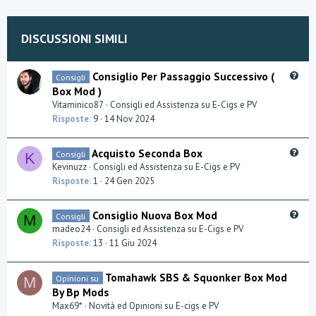
DISCUSSIONI SIMILI
Q
Consiglio Per Passaggio Successivo (
Consigli
u
Box Mod )
e
Vitaminico87
Consigli ed Assistenza su E-Cigs e PV
s
Risposte
9
14 Nov 2024
t
i
Q
Acquisto Seconda Box
Consigli
o
K
u
Kevinuzz
Consigli ed Assistenza su E-Cigs e PV
n
e
Risposte
1
24 Gen 2025
s
t
Q
Consiglio Nuova Box Mod
Consigli
M
i
u
madeo24
Consigli ed Assistenza su E-Cigs e PV
o
e
Risposte
13
11 Giu 2024
n
s
t
Tomahawk SBS & Squonker Box Mod
Opinioni su
M
i
By Bp Mods
o
Max69*
Novità ed Opinioni su E-cigs e PV
n