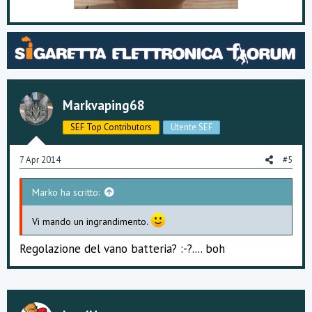
Markvaping68
SEF Top Contributors
Utente SEF
7 Apr 2014
#5
Marko ha scritto:
Vi mando un ingrandimento.
Regolazione del vano batteria? :-?.... boh