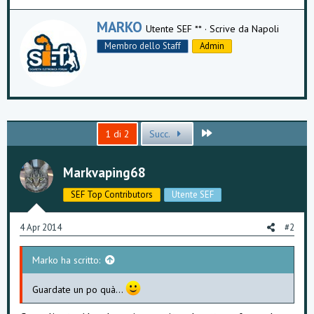
W
MARKO
Utente SEF **
·
Scrive da
Napoli
r
Membro dello Staff
Admin
i
t
t
e
n
b
y
Ultimo
1 di 2
Succ.
Markvaping68
SEF Top Contributors
Utente SEF
4 Apr 2014
#2
Marko ha scritto:
Guardate un po quà...