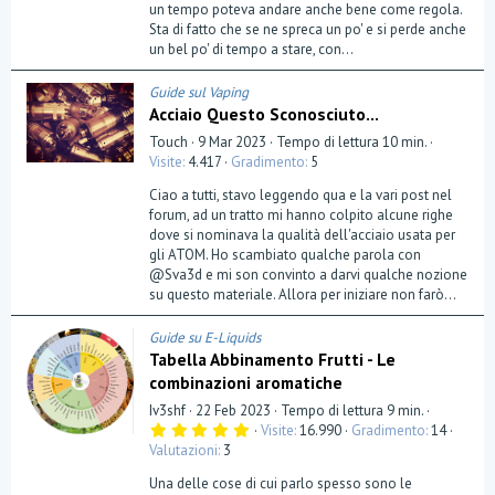
un tempo poteva andare anche bene come regola.
l
a
Sta di fatto che se ne spreca un po' e si perde anche
(
un bel po' di tempo a stare, con...
e
)
Guide sul Vaping
Acciaio Questo Sconosciuto...
Touch
9 Mar 2023
Tempo di lettura 10 min.
Visite
4.417
Gradimento
5
Ciao a tutti, stavo leggendo qua e la vari post nel
forum, ad un tratto mi hanno colpito alcune righe
dove si nominava la qualità dell'acciaio usata per
gli ATOM. Ho scambiato qualche parola con
@Sva3d e mi son convinto a darvi qualche nozione
su questo materiale. Allora per iniziare non farò...
Guide su E-Liquids
Tabella Abbinamento Frutti - Le
combinazioni aromatiche
Iv3shf
22 Feb 2023
Tempo di lettura 9 min.
5
Visite
16.990
Gradimento
14
,
Valutazioni
3
0
0
Una delle cose di cui parlo spesso sono le
s