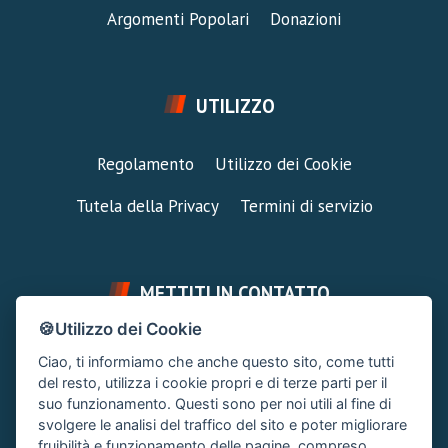
Argomenti Popolari
Donazioni
UTILIZZO
Regolamento
Utilizzo dei Cookie
Tutela della Privacy
Termini di servizio
METTITI IN CONTATTO
🍪Utilizzo dei Cookie
FAI UNA DOMANDA
SUPPORTO FORUM
Ciao, ti informiamo che anche questo sito, come tutti
Chiedi un Consiglio
Area Ticket
del resto, utilizza i cookie propri e di terze parti per il
suo funzionamento. Questi sono per noi utili al fine di
CONTATTA L'AMMINISTRAZIONE
svolgere le analisi del traffico del sito e poter migliorare
Clicca quì
fruibilità e funzionamento delle pagine, compreso