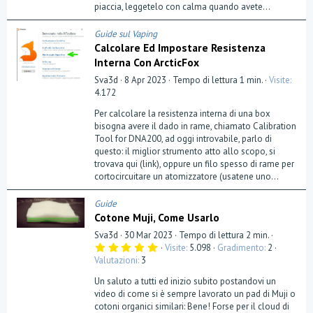
(
piaccia, leggetelo con calma quando avete...
e
)
Guide sul Vaping
Calcolare Ed Impostare Resistenza
Interna Con ArcticFox
Sva3d
8 Apr 2023
Tempo di lettura 1 min.
Visite
4.172
Per calcolare la resistenza interna di una box
bisogna avere il dado in rame, chiamato Calibration
Tool for DNA200, ad oggi introvabile, parlo di
questo: il miglior strumento atto allo scopo, si
trovava qui (link), oppure un filo spesso di rame per
cortocircuitare un atomizzatore (usatene uno...
Guide
Cotone Muji, Come Usarlo
Sva3d
30 Mar 2023
Tempo di lettura 2 min.
5
Visite
5.098
Gradimento
2
,
Valutazioni
3
0
0
Un saluto a tutti ed inizio subito postandovi un
s
t
video di come si è sempre lavorato un pad di Muji o
e
cotoni organici similari: Bene! Forse per il cloud di
l