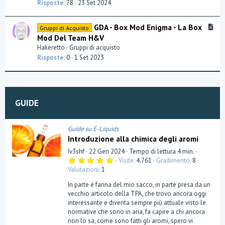
Risposte
78
23 Set 2024
A
GDA - Box Mod Enigma - La Box
Gruppi di Acquisto
r
Mod Del Team H&V
t
Hakeretto
Gruppi di acquisto
i
Risposte
0
1 Set 2023
c
l
e
GUIDE
Guide su E-Liquids
Introduzione alla chimica degli aromi
Iv3shf
22 Gen 2024
Tempo di lettura 4 min.
5
Visite
4.761
Gradimento
8
,
Valutazioni
1
0
0
In parte è farina del mio sacco, in parte presa da un
s
t
vecchio articolo della TPA, che trovo ancora oggi
e
interessante e diventa sempre più attuale visto le
l
normative che sono in aria, fa capire a chi ancora
l
a
non lo sa, come sono fatti gli aromi, spero vi