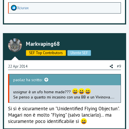
A
Xciurax
p
p
r
e
z
z
a
Markvaping68
m
e
SEF Top Contributors
Utente SEF
n
t
i
22 Apr 2014
#9
:
paolaz ha scritto:
ussignur è un ufo home made???
Se penso a quanto mi incasino con una BB e un Vivinova....
Si sì è sicuramente un "Unidentified Flying Objectun".
Magari non è molto "Flying" (salvo lanciarlo)... ma
sicuramente poco identificabile sì