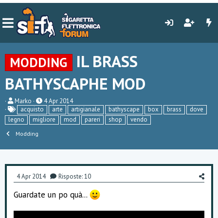
IL BRASS
MODDING
BATHYSCAPHE MOD
C
D
Marko
4 Apr 2014
r
a
acquisto
arte
artigianale
bathyscape
box
brass
dove
e
t
legno
migliore
mod
pareri
shop
vendo
a
a
t
d
Modding
o
i
r
i
e
n
D
i
i
z
4 Apr 2014
Risposte: 10
s
i
c
o
Guardate un po quà...
u
s
s
i