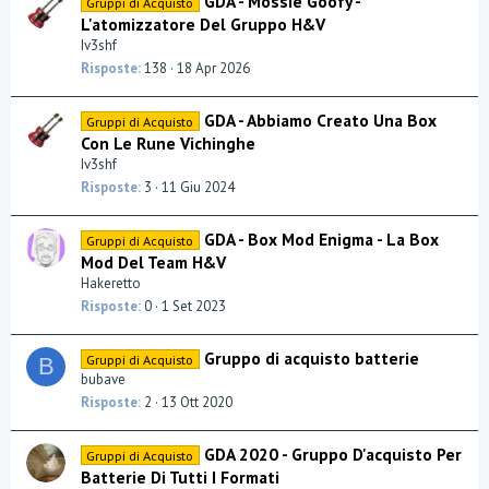
GDA - Mossie Goofy -
Gruppi di Acquisto
e
L'atomizzatore Del Gruppo H&V
n
Iv3shf
z
Risposte
138
18 Apr 2026
a
GDA - Abbiamo Creato Una Box
Gruppi di Acquisto
Con Le Rune Vichinghe
Iv3shf
Risposte
3
11 Giu 2024
GDA - Box Mod Enigma - La Box
Gruppi di Acquisto
Mod Del Team H&V
Hakeretto
Risposte
0
1 Set 2023
Gruppo di acquisto batterie
Gruppi di Acquisto
B
bubave
Risposte
2
13 Ott 2020
GDA 2020 - Gruppo D'acquisto Per
Gruppi di Acquisto
Batterie Di Tutti I Formati