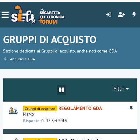
GRUPPI DI ACQUISTO
Sezione dedicata ai Gruppi di acquisto, anche noti come GDA
Annunci e GDA
Filtri
I
REGOLAMENTO GDA
Gruppi di Acquisto
n
Marko
e
Risposte
0
15 Set 2016
v
i
d