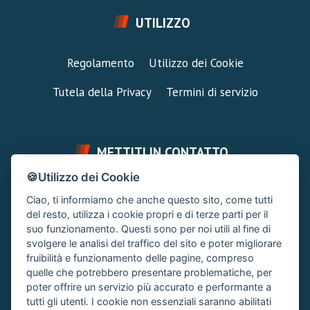
UTILIZZO
Regolamento
Utilizzo dei Cookie
Tutela della Privacy
Termini di servizio
METTITI IN CONTATTO
🍪Utilizzo dei Cookie
FAI UNA DOMANDA
SUPPORTO FORUM
Ciao, ti informiamo che anche questo sito, come tutti
Chiedi un Consiglio
Area Ticket
del resto, utilizza i cookie propri e di terze parti per il
suo funzionamento. Questi sono per noi utili al fine di
CONTATTA L'AMMINISTRAZIONE
svolgere le analisi del traffico del sito e poter migliorare
Clicca quì
fruibilità e funzionamento delle pagine, compreso
quelle che potrebbero presentare problematiche, per
poter offrire un servizio più accurato e performante a
tutti gli utenti. I cookie non essenziali saranno abilitati