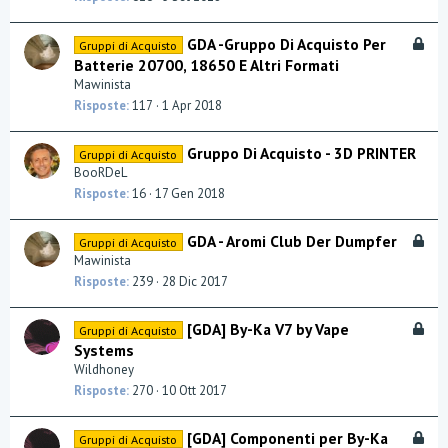
B
GDA -Gruppo Di Acquisto Per
Gruppi di Acquisto
l
Batterie 20700, 18650 E Altri Formati
o
Mawinista
c
Risposte
117
1 Apr 2018
c
a
Gruppo Di Acquisto - 3D PRINTER
Gruppi di Acquisto
t
BooRDeL
a
Risposte
16
17 Gen 2018
B
GDA - Aromi Club Der Dumpfer
Gruppi di Acquisto
l
Mawinista
o
Risposte
239
28 Dic 2017
c
c
B
[GDA] By-Ka V7 by Vape
Gruppi di Acquisto
a
l
Systems
t
o
Wildhoney
a
c
Risposte
270
10 Ott 2017
c
a
B
[GDA] Componenti per By-Ka
Gruppi di Acquisto
t