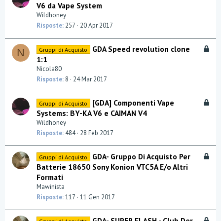
l
V6 da Vape System
a
o
Wildhoney
c
Risposte
257
20 Apr 2017
c
a
B
GDA Speed revolution clone
Gruppi di Acquisto
t
N
l
1:1
a
o
Nicola80
c
Risposte
8
24 Mar 2017
c
a
B
[GDA] Componenti Vape
Gruppi di Acquisto
t
l
Systems: BY-KA V6 e CAIMAN V4
a
o
Wildhoney
c
Risposte
484
28 Feb 2017
c
a
B
GDA- Gruppo Di Acquisto Per
Gruppi di Acquisto
t
l
Batterie 18650 Sony Konion VTC5A E/o Altri
a
o
Formati
c
Mawinista
c
Risposte
117
11 Gen 2017
a
t
B
GDA- SUPER FLASH - Club Der