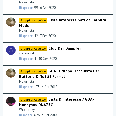
Mawinista
Risposte
99
6 Apr 2020
Lista Interesse Satt22 Satburn
Gruppi di Acquisto
Mods
Mawinista
Risposte
42
7 Feb 2020
Club Der Dampfer
Gruppi di Acquisto
S
stefano64
Risposte
4
30 Gen 2020
GDA - Gruppo D'acquisto Per
Gruppi di Acquisto
Batterie Di Tutti I Formati
Mawinista
Risposte
175
4 Apr 2019
Lista Di Interesse / GDA -
Gruppi di Acquisto
Honeybox DNA75C
Wildhoney
Risposte
626
5 Set 2018