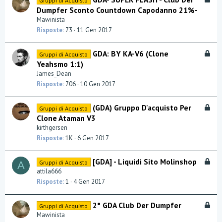
a
Gruppi di Acquisto
l
Dumpfer Sconto Countdown Capodanno 21%-
o
Mawinista
c
Risposte
73
11 Gen 2017
c
a
B
GDA: BY KA-V6 (Clone
Gruppi di Acquisto
t
l
Yeahsmo 1:1)
a
o
James_Dean
c
Risposte
706
10 Gen 2017
c
a
B
(GDA) Gruppo D'acquisto Per
Gruppi di Acquisto
t
l
Clone Ataman V3
a
o
kirthgersen
c
Risposte
1K
6 Gen 2017
c
a
B
[GDA] - Liquidi Sito Molinshop
Gruppi di Acquisto
t
A
l
attila666
a
o
Risposte
1
4 Gen 2017
c
c
B
2° GDA Club Der Dumpfer
Gruppi di Acquisto
a
l
Mawinista
t