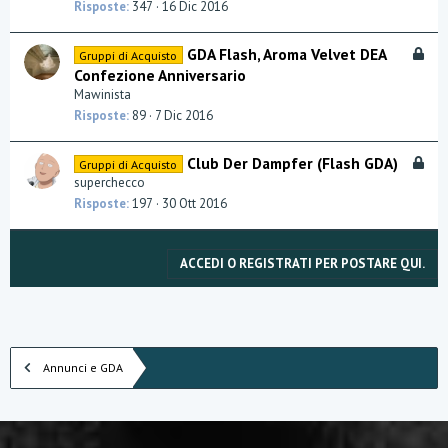
o
Risposte
347
16 Dic 2016
a
c
c
B
GDA Flash, Aroma Velvet DEA
Gruppi di Acquisto
a
l
Confezione Anniversario
t
o
Mawinista
a
c
Risposte
89
7 Dic 2016
c
a
B
Club Der Dampfer (Flash GDA)
Gruppi di Acquisto
t
l
superchecco
a
o
Risposte
197
30 Ott 2016
c
c
a
ACCEDI O REGISTRATI PER POSTARE QUI.
t
a
Annunci e GDA