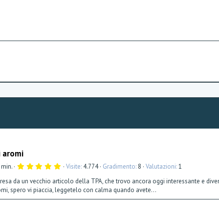
i aromi
5
 min.
Visite
4.774
Gradimento
8
Valutazioni
1
,
0
 presa da un vecchio articolo della TPA, che trovo ancora oggi interessante e diven
0
omi, spero vi piaccia, leggetelo con calma quando avete...
s
t
e
l
l