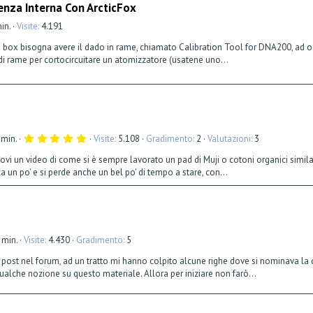
enza Interna Con ArcticFox
a
(
e
min.
Visite
4.191
)
a box bisogna avere il dado in rame, chiamato Calibration Tool for DNA200, ad oggi
 di rame per cortocircuitare un atomizzatore (usatene uno...
5
 min.
Visite
5.108
Gradimento
2
Valutazioni
3
,
0
ndovi un video di come si è sempre lavorato un pad di Muji o cotoni organici simi
0
a un po' e si perde anche un bel po' di tempo a stare, con...
s
t
e
l
l
a
(
e
 min.
Visite
4.430
Gradimento
5
)
ri post nel forum, ad un tratto mi hanno colpito alcune righe dove si nominava la
lche nozione su questo materiale. Allora per iniziare non farò...