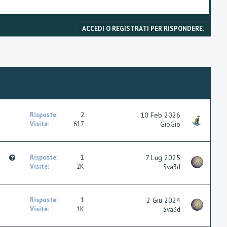
ACCEDI O REGISTRATI PER RISPONDERE.
Risposte
2
10 Feb 2026
Visite
617
GioGio
Q
Risposte
1
7 Lug 2025
u
Visite
2K
Sva3d
e
s
t
Risposte
1
2 Giu 2024
i
Visite
1K
Sva3d
o
n