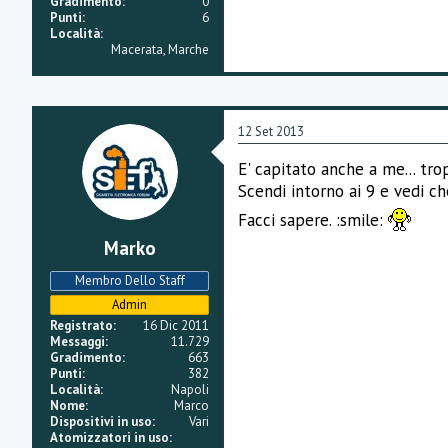
Gradimento
0
e
Punti
6
Località
Macerata, Marche
12 Set 2013
E' capitato anche a me... tr
Scendi intorno ai 9 e vedi c
Facci sapere. :smile:
Marko
Membro Dello Staff
Admin
Registrato
16 Dic 2011
Messaggi
11.729
Gradimento
663
Punti
382
Località
Napoli
Nome
Marco
Dispositivi in uso
Vari
Atomizzatori in uso