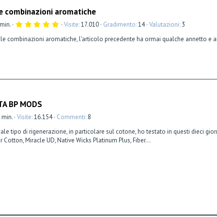
Le combinazioni aromatiche
5
 min.
Visite
17.010
Gradimento
14
Valutazioni
3
,
0
 le combinazioni aromatiche, l'articolo precedente ha ormai qualche annetto e an
0
s
t
e
l
l
a
(
e
)
RTA BP MODS
2 min.
Visite
16.154
Commenti
8
tipo di rigenerazione, in particolare sul cotone, ho testato in questi dieci gior
 Cotton, Miracle UD, Native Wicks Platinum Plus, Fiber...