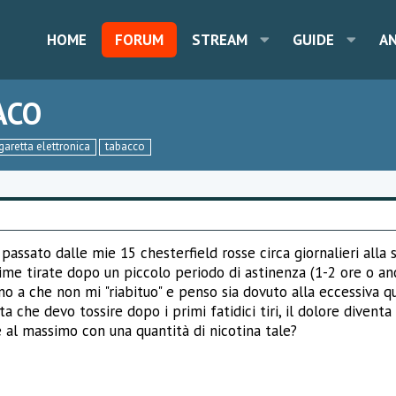
HOME
FORUM
STREAM
GUIDE
A
ACO
garetta elettronica
tabacco
assato dalle mie 15 chesterfield rosse circa giornalieri alla s
ime tirate dopo un piccolo periodo di astinenza (1-2 ore o an
no a che non mi "riabituo" e penso sia dovuto alla eccessiva qu
a che devo tossire dopo i primi fatidici tiri, il dolore diventa
 al massimo con una quantità di nicotina tale?