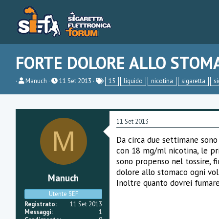
FORTE DOLORE ALLO STOM
C
D
Manuch
11 Set 2013
15
liquido
nicotina
sigaretta
si
r
a
e
t
a
a
t
d
o
i
11 Set 2013
r
i
M
e
n
Da circa due settimane sono p
D
i
con 18 mg/ml nicotina, le pr
i
z
s
i
sono propenso nel tossire, fi
c
o
dolore allo stomaco ogni volt
u
Manuch
s
Inoltre quanto dovrei fumare
s
Utente SEF
i
Registrato
11 Set 2013
o
Messaggi
1
n