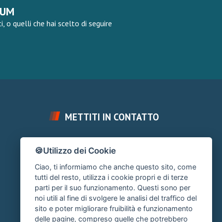
RUM
 o quelli che hai scelto di seguire
METTITI IN CONTATTO
FAI UNA DOMANDA
🍪Utilizzo dei Cookie
Chiedi un Consiglio
Ciao, ti informiamo che anche questo sito, come
SUPPORTO FORUM
tutti del resto, utilizza i cookie propri e di terze
parti per il suo funzionamento. Questi sono per
Area Ticket
noi utili al fine di svolgere le analisi del traffico del
sito e poter migliorare fruibilità e funzionamento
CONTATTA L'AMMINISTRAZIONE
delle pagine, compreso quelle che potrebbero