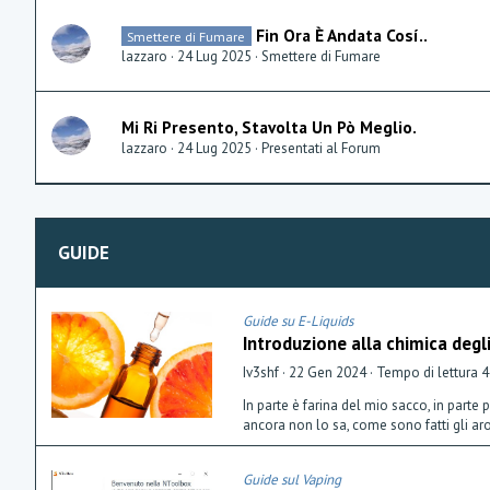
Fin Ora È Andata Cosí..
Smettere di Fumare
lazzaro
24 Lug 2025
Smettere di Fumare
Mi Ri Presento, Stavolta Un Pò Meglio.
lazzaro
24 Lug 2025
Presentati al Forum
GUIDE
Guide su E-Liquids
Introduzione alla chimica degl
Iv3shf
22 Gen 2024
Tempo di lettura 4
In parte è farina del mio sacco, in parte
ancora non lo sa, come sono fatti gli ar
Guide sul Vaping