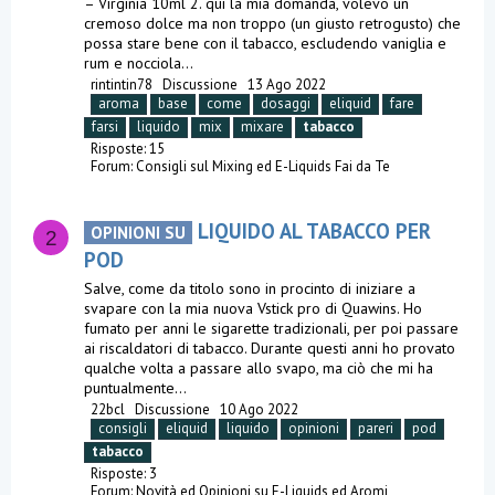
– Virginia 10ml 2. qui la mia domanda, volevo un
cremoso dolce ma non troppo (un giusto retrogusto) che
possa stare bene con il tabacco, escludendo vaniglia e
rum e nocciola...
rintintin78
Discussione
13 Ago 2022
aroma
base
come
dosaggi
eliquid
fare
farsi
liquido
mix
mixare
tabacco
Risposte: 15
Forum:
Consigli sul Mixing ed E-Liquids Fai da Te
LIQUIDO AL TABACCO PER
OPINIONI SU
2
POD
Salve, come da titolo sono in procinto di iniziare a
svapare con la mia nuova Vstick pro di Quawins. Ho
fumato per anni le sigarette tradizionali, per poi passare
ai riscaldatori di tabacco. Durante questi anni ho provato
qualche volta a passare allo svapo, ma ciò che mi ha
puntualmente...
22bcl
Discussione
10 Ago 2022
consigli
eliquid
liquido
opinioni
pareri
pod
tabacco
Risposte: 3
Forum:
Novità ed Opinioni su E-Liquids ed Aromi