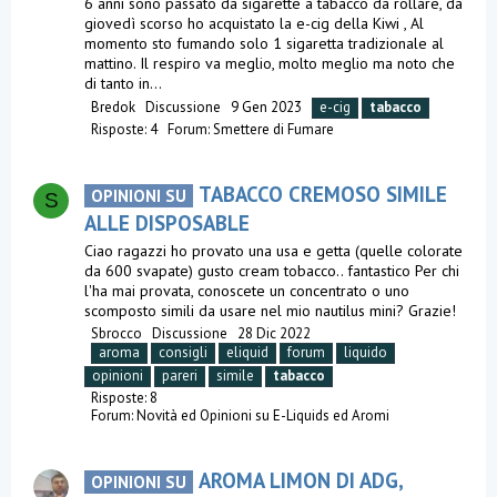
6 anni sono passato da sigarette a tabacco da rollare, da
giovedì scorso ho acquistato la e-cig della Kiwi , Al
momento sto fumando solo 1 sigaretta tradizionale al
mattino. Il respiro va meglio, molto meglio ma noto che
di tanto in...
Bredok
Discussione
9 Gen 2023
e-cig
tabacco
Risposte: 4
Forum:
Smettere di Fumare
TABACCO CREMOSO SIMILE
OPINIONI SU
S
ALLE DISPOSABLE
Ciao ragazzi ho provato una usa e getta (quelle colorate
da 600 svapate) gusto cream tobacco.. fantastico Per chi
l'ha mai provata, conoscete un concentrato o uno
scomposto simili da usare nel mio nautilus mini? Grazie!
Sbrocco
Discussione
28 Dic 2022
aroma
consigli
eliquid
forum
liquido
opinioni
pareri
simile
tabacco
Risposte: 8
Forum:
Novità ed Opinioni su E-Liquids ed Aromi
AROMA LIMON DI ADG,
OPINIONI SU