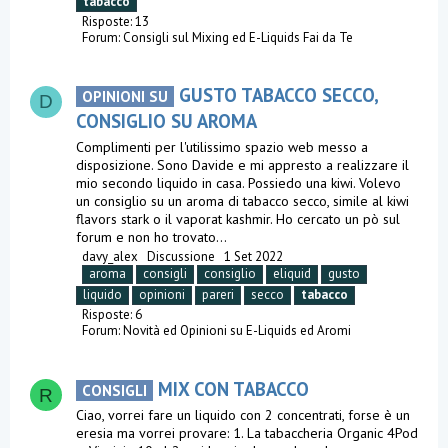
tabacco
Risposte: 13
Forum:
Consigli sul Mixing ed E-Liquids Fai da Te
GUSTO TABACCO SECCO,
OPINIONI SU
D
CONSIGLIO SU AROMA
Complimenti per l'utilissimo spazio web messo a
disposizione. Sono Davide e mi appresto a realizzare il
mio secondo liquido in casa. Possiedo una kiwi. Volevo
un consiglio su un aroma di tabacco secco, simile al kiwi
flavors stark o il vaporat kashmir. Ho cercato un pò sul
forum e non ho trovato...
davy_alex
Discussione
1 Set 2022
aroma
consigli
consiglio
eliquid
gusto
liquido
opinioni
pareri
secco
tabacco
Risposte: 6
Forum:
Novità ed Opinioni su E-Liquids ed Aromi
MIX CON TABACCO
CONSIGLI
R
Ciao, vorrei fare un liquido con 2 concentrati, forse è un
eresia ma vorrei provare: 1. La tabaccheria Organic 4Pod