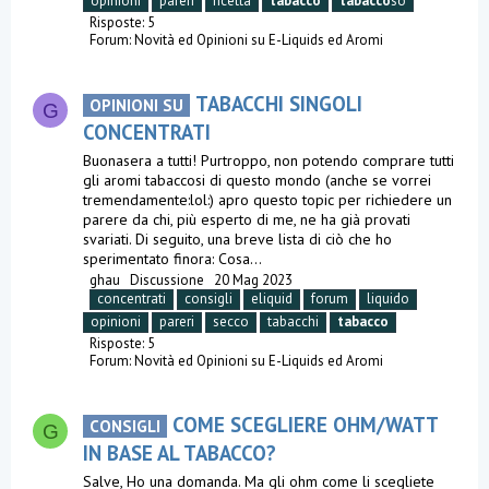
opinioni
pareri
ricetta
tabacco
tabacco
so
Risposte: 5
Forum:
Novità ed Opinioni su E-Liquids ed Aromi
TABACCHI SINGOLI
OPINIONI SU
G
CONCENTRATI
Buonasera a tutti! Purtroppo, non potendo comprare tutti
gli aromi tabaccosi di questo mondo (anche se vorrei
tremendamente:lol:) apro questo topic per richiedere un
parere da chi, più esperto di me, ne ha già provati
svariati. Di seguito, una breve lista di ciò che ho
sperimentato finora: Cosa...
ghau
Discussione
20 Mag 2023
concentrati
consigli
eliquid
forum
liquido
opinioni
pareri
secco
tabacchi
tabacco
Risposte: 5
Forum:
Novità ed Opinioni su E-Liquids ed Aromi
COME SCEGLIERE OHM/WATT
CONSIGLI
G
IN BASE AL TABACCO?
Salve, Ho una domanda. Ma gli ohm come li scegliete