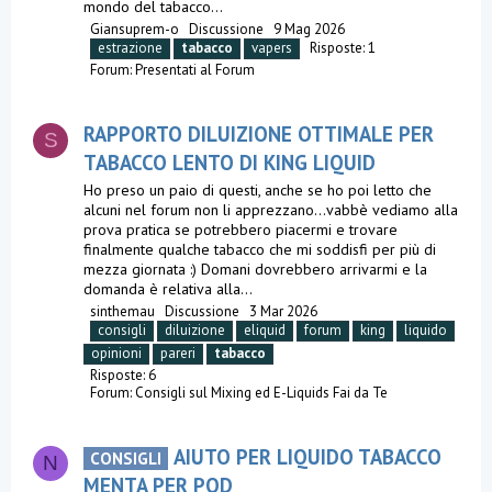
mondo del tabacco...
Giansuprem-o
Discussione
9 Mag 2026
estrazione
tabacco
vapers
Risposte: 1
Forum:
Presentati al Forum
RAPPORTO DILUIZIONE OTTIMALE PER
S
TABACCO LENTO DI KING LIQUID
Ho preso un paio di questi, anche se ho poi letto che
alcuni nel forum non li apprezzano...vabbè vediamo alla
prova pratica se potrebbero piacermi e trovare
finalmente qualche tabacco che mi soddisfi per più di
mezza giornata :) Domani dovrebbero arrivarmi e la
domanda è relativa alla...
sinthemau
Discussione
3 Mar 2026
consigli
diluizione
eliquid
forum
king
liquido
opinioni
pareri
tabacco
Risposte: 6
Forum:
Consigli sul Mixing ed E-Liquids Fai da Te
AIUTO PER LIQUIDO TABACCO
CONSIGLI
N
MENTA PER POD