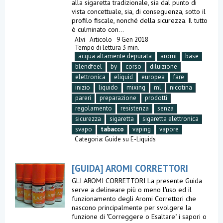
alla sigaretta tradizionale, sia dal punto di
vista concettuale, sia, di conseguenza, sotto il
profilo fiscale, nonché della sicurezza. Il tutto
è culminato con...
Alvi
Articolo
9 Gen 2018
Tempo di lettura 3 min.
acqua altamente depurata
aromi
base
blendfeel
by
corso
diluizione
elettronica
eliquid
europea
fare
inizio
liquido
mixing
ml
nicotina
pareri
preparazione
prodotti
regolamento
resistenza
senza
sicurezza
sigaretta
sigaretta elettronica
svapo
tabacco
vaping
vapore
Categoria:
Guide su E-Liquids
[GUIDA] AROMI CORRETTORI
GLI AROMI CORRETTORI La presente Guida
serve a delineare più o meno l'uso ed il
funzionamento degli Aromi Correttori che
nascono principalmente per svolgere la
funzione di "Correggere o Esaltare" i sapori o