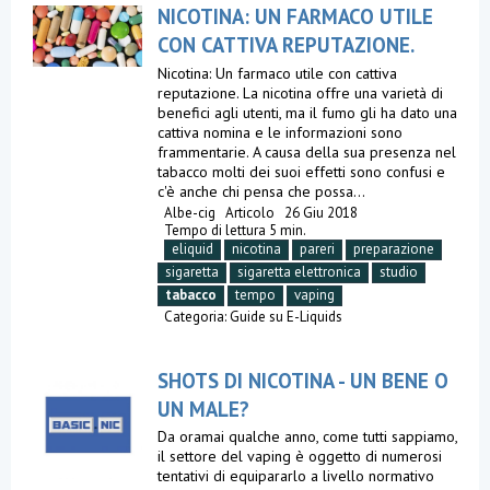
NICOTINA: UN FARMACO UTILE
CON CATTIVA REPUTAZIONE.
Nicotina: Un farmaco utile con cattiva
reputazione. La nicotina offre una varietà di
benefici agli utenti, ma il fumo gli ha dato una
cattiva nomina e le informazioni sono
frammentarie. A causa della sua presenza nel
tabacco molti dei suoi effetti sono confusi e
c'è anche chi pensa che possa...
Albe-cig
Articolo
26 Giu 2018
Tempo di lettura 5 min.
eliquid
nicotina
pareri
preparazione
sigaretta
sigaretta elettronica
studio
tabacco
tempo
vaping
Categoria:
Guide su E-Liquids
SHOTS DI NICOTINA - UN BENE O
UN MALE?
Da oramai qualche anno, come tutti sappiamo,
il settore del vaping è oggetto di numerosi
tentativi di equipararlo a livello normativo