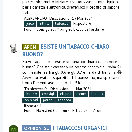
piacerebbe molto iniziare a vaporizzare il mio liquido
per sigaretta elettronica, preferisco il profilo di sapore
del...
ALEKSANDRO
Discussione
19 Mar 2024
juice
mtl rta
tabacco
Risposte: 6
Forum:
Consigli sul Mixing ed E-Liquids Fai da Te
ESISTE UN TABACCO CHIARO
AROMI
BUONO?
Salve ragazzi, ma esiste un tabacco chiaro dal sapore
buono? Ora sto svapando un booms reserve su byka 9+
con resistenza fra gli 0,6 e gli 0,7 e mi da di benzina 😂
Avevo provato il sigaretto LT, buonissimo, ma sporca un
botto Dimenticavo, diluito al 15%
Thirdeyeomfg
Discussione
1 Mar 2024
buono
consigli
eliquid
forum
liquido
opinioni
pareri
tabacco
Risposte: 1
Forum:
Novità ed Opinioni su E-Liquids ed Aromi
I TABACCOSI ORGANICI
OPINIONI SU
M