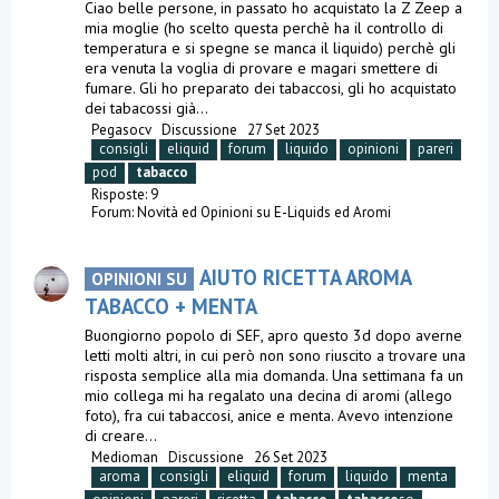
Ciao belle persone, in passato ho acquistato la Z Zeep a
mia moglie (ho scelto questa perchè ha il controllo di
temperatura e si spegne se manca il liquido) perchè gli
era venuta la voglia di provare e magari smettere di
fumare. Gli ho preparato dei tabaccosi, gli ho acquistato
dei tabacossi già...
Pegasocv
Discussione
27 Set 2023
consigli
eliquid
forum
liquido
opinioni
pareri
pod
tabacco
Risposte: 9
Forum:
Novità ed Opinioni su E-Liquids ed Aromi
AIUTO RICETTA AROMA
OPINIONI SU
TABACCO + MENTA
Buongiorno popolo di SEF, apro questo 3d dopo averne
letti molti altri, in cui però non sono riuscito a trovare una
risposta semplice alla mia domanda. Una settimana fa un
mio collega mi ha regalato una decina di aromi (allego
foto), fra cui tabaccosi, anice e menta. Avevo intenzione
di creare...
Medioman
Discussione
26 Set 2023
aroma
consigli
eliquid
forum
liquido
menta