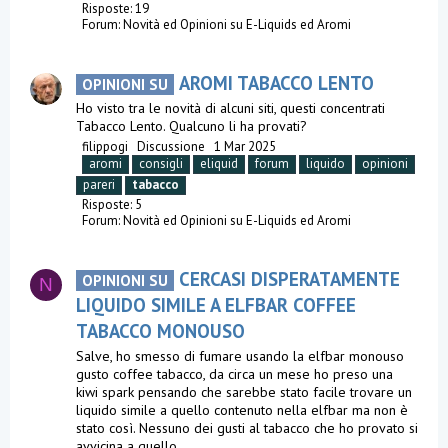
Risposte: 19
Forum:
Novità ed Opinioni su E-Liquids ed Aromi
AROMI TABACCO LENTO
OPINIONI SU
Ho visto tra le novità di alcuni siti, questi concentrati
Tabacco Lento. Qualcuno li ha provati?
filippogi
Discussione
1 Mar 2025
aromi
consigli
eliquid
forum
liquido
opinioni
pareri
tabacco
Risposte: 5
Forum:
Novità ed Opinioni su E-Liquids ed Aromi
CERCASI DISPERATAMENTE
OPINIONI SU
N
LIQUIDO SIMILE A ELFBAR COFFEE
TABACCO MONOUSO
Salve, ho smesso di fumare usando la elfbar monouso
gusto coffee tabacco, da circa un mese ho preso una
kiwi spark pensando che sarebbe stato facile trovare un
liquido simile a quello contenuto nella elfbar ma non è
stato così. Nessuno dei gusti al tabacco che ho provato si
avvicina a quello...