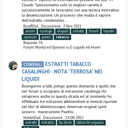
Clouds "Selezioniamo solo le migliori varietà e
successivamente le lavoriamo con una tecnica innovativa:
la dinamizzazione. Un processo che esalta il sapore
dell'estratto, rendendolo...
BooRDeL
Discussione
3 Nov 2022
aromi
consigli
eliquid
estratti
forum
liquido
opinioni
pareri
tabacco
Risposte: 76
Forum:
Novità ed Opinioni su E-Liquids ed Aromi
ESTRATTI TABACCO
CONSIGLI
CASALINGHI - NOTA "TERROSA" NEI
LIQUIDI
Buongiorno a tutti, pongo questa domanda a quelli che
nel forum si occupano di estrazione casalinga. Ho
intrapreso anche io questa strada ed al momento ho
effettuato tre estrazioni attenendomi ai metodi riportati
nei libri di alkemicosvapo. American original spirit
azzurro - macerazione Pueblo...
HunterDad
Discussione
14 Ott 2022
estratti
estratto
fai da te
tabacchi organici