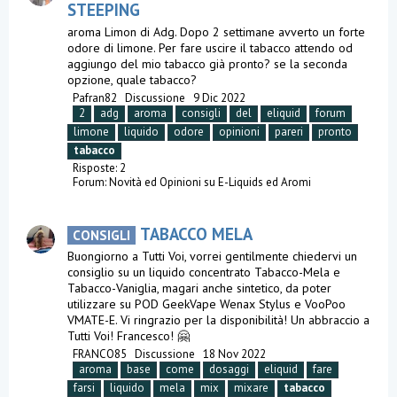
STEEPING
aroma Limon di Adg. Dopo 2 settimane avverto un forte
odore di limone. Per fare uscire il tabacco attendo od
aggiungo del mio tabacco già pronto? se la seconda
opzione, quale tabacco?
Pafran82
Discussione
9 Dic 2022
2
adg
aroma
consigli
del
eliquid
forum
limone
liquido
odore
opinioni
pareri
pronto
tabacco
Risposte: 2
Forum:
Novità ed Opinioni su E-Liquids ed Aromi
TABACCO MELA
CONSIGLI
Buongiorno a Tutti Voi, vorrei gentilmente chiedervi un
consiglio su un liquido concentrato Tabacco-Mela e
Tabacco-Vaniglia, magari anche sintetico, da poter
utilizzare su POD GeekVape Wenax Stylus e VooPoo
VMATE-E. Vi ringrazio per la disponibilità! Un abbraccio a
Tutti Voi! Francesco! 🤗
FRANCO85
Discussione
18 Nov 2022
aroma
base
come
dosaggi
eliquid
fare
farsi
liquido
mela
mix
mixare
tabacco