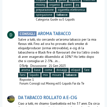
mixing
organici
pareri
pg
preparazione
sigaretta elettronica
spiegazione
tabacco
Categoria:
Guide su E-Liquids
AROMA TABACCO
CONSIGLI
Salve a tutti, sto cercando un'aroma tabacco per la mia
flexus stik. Fino ad ora ho provato dark smoke di
eliquidproducer (ormai introvabile), e-cig di la
tabaccheria e Black fire di flavourart che tra l'altro credo
di aver esagerato diluendolo al 10%? Ho letto dopo
che si consiglia un 2-3%...in...
D3k4p
Discussione
21 Gen 2023
aroma
base
come
dosaggi
eliquid
fare
farsi
liquido
mix
mixare
tabacco
Risposte: 1
Forum:
Consigli sul Mixing ed E-Liquids Fai da Te
DA TABACCO ROLLATO A E-CIG
Ciao a tutti, mi chiamo Gianbattista ed ho 37 anni. Da circa