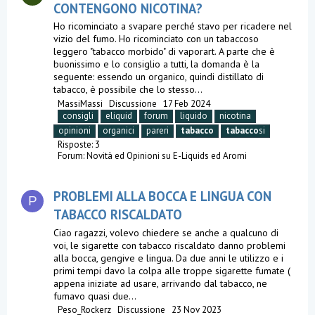
CONTENGONO NICOTINA?
Ho ricominciato a svapare perché stavo per ricadere nel
vizio del fumo. Ho ricominciato con un tabaccoso
leggero "tabacco morbido" di vaporart. A parte che è
buonissimo e lo consiglio a tutti, la domanda è la
seguente: essendo un organico, quindi distillato di
tabacco, è possibile che lo stesso...
MassiMassi
Discussione
17 Feb 2024
consigli
eliquid
forum
liquido
nicotina
opinioni
organici
pareri
tabacco
tabacco
si
Risposte: 3
Forum:
Novità ed Opinioni su E-Liquids ed Aromi
PROBLEMI ALLA BOCCA E LINGUA CON
P
TABACCO RISCALDATO
Ciao ragazzi, volevo chiedere se anche a qualcuno di
voi, le sigarette con tabacco riscaldato danno problemi
alla bocca, gengive e lingua. Da due anni le utilizzo e i
primi tempi davo la colpa alle troppe sigarette fumate (
appena iniziate ad usare, arrivando dal tabacco, ne
fumavo quasi due...
Peso_Rockerz
Discussione
23 Nov 2023