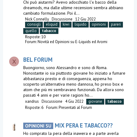
Chi può aiutarmi? Avevo adocchiato l'x bacco della
dreamods, ma dalle ultime recensioni sembra abbiano
cambiato formulazione. Poi il...
Nick Connelly
Discussione
12 Giu 2022
consigli
eliquid
kiwi
liquido
opinioni
pareri
quello
tabacco
Risposte: 10
Forum:
Novità ed Opinioni su E-Liquids ed Aromi
BEL FORUM
X
Buongiorno, sono Alessandro e sono di Roma.
Nonostante io sia piuttosto giovane ho iniziato a fumare
abbastanza presto e di conseguenza, appena ho
scoperto un'alternativa meno dannosa, ho preso box e
atom che più mi sembravano funzionali. Da allora sono
passati 4 anni e per varie ragioni ho...
xandrus
Discussione
4 Giu 2022
giovane
tabacco
Risposte: 6
Forum:
Presentati al Forum
MIX PERA E TABACCO??
OPINIONI SU
Ho comprato la pera della inawera e a parte averla