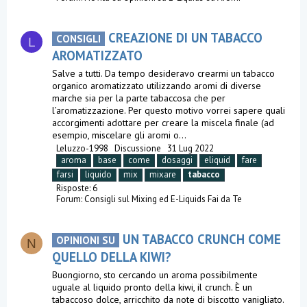
CREAZIONE DI UN TABACCO
CONSIGLI
L
AROMATIZZATO
Salve a tutti. Da tempo desideravo crearmi un tabacco
organico aromatizzato utilizzando aromi di diverse
marche sia per la parte tabaccosa che per
l’aromatizzazione. Per questo motivo vorrei sapere quali
accorgimenti adottare per creare la miscela finale (ad
esempio, miscelare gli aromi o...
Leluzzo-1998
Discussione
31 Lug 2022
aroma
base
come
dosaggi
eliquid
fare
farsi
liquido
mix
mixare
tabacco
Risposte: 6
Forum:
Consigli sul Mixing ed E-Liquids Fai da Te
UN TABACCO CRUNCH COME
OPINIONI SU
N
QUELLO DELLA KIWI?
Buongiorno, sto cercando un aroma possibilmente
uguale al liquido pronto della kiwi, il crunch. È un
tabaccoso dolce, arricchito da note di biscotto vanigliato.