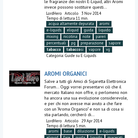
le fragranze dei nostri E-Liquid, altri Aromi
invece possono sostituire questi...
LordHero
Articolo
3 Nov 2014
Tempo di lettura 11 min.
acqua altamente depurata
aromi
e-liquids
eliquid
guida
liquido
mixing
nicotina
note
pareri
percentuali
pg
preparazione
sapore
tabacco
tabacco
si
vapore
vg
Categoria:
Guide su E-Liquids
AROMI ORGANICI
Salve a tutti gli Amici di Sigaretta Elettronica
Forum... Oggi vorrei presentarvi ciò che il
mercato Italiano non offre, o perlomeno non
ha ancora una sua evoluzione considerevole,
e per chi non avesse mai avuto a che fare
con un "Aroma Organico" e non sa di cosa si
stia parlando, cercherò di...
LordHero
Articolo
29 Apr 2014
Tempo di lettura 5 min.
aromi
base
diluizione
e-liquids
eliquid
fare
guida
liquido
macerati