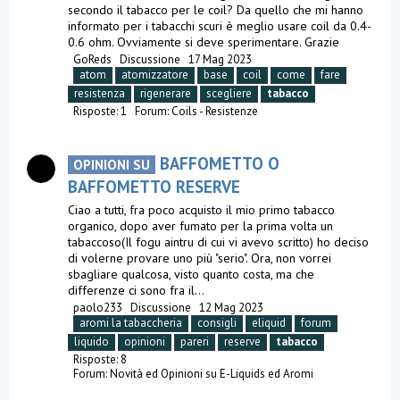
secondo il tabacco per le coil? Da quello che mi hanno
informato per i tabacchi scuri è meglio usare coil da 0.4-
0.6 ohm. Ovviamente si deve sperimentare. Grazie
GoReds
Discussione
17 Mag 2023
atom
atomizzatore
base
coil
come
fare
resistenza
rigenerare
scegliere
tabacco
Risposte: 1
Forum:
Coils - Resistenze
BAFFOMETTO O
OPINIONI SU
BAFFOMETTO RESERVE
Ciao a tutti, fra poco acquisto il mio primo tabacco
organico, dopo aver fumato per la prima volta un
tabaccoso(Il fogu aintru di cui vi avevo scritto) ho deciso
di volerne provare uno più "serio". Ora, non vorrei
sbagliare qualcosa, visto quanto costa, ma che
differenze ci sono fra il...
paolo233
Discussione
12 Mag 2023
aromi la tabaccheria
consigli
eliquid
forum
liquido
opinioni
pareri
reserve
tabacco
Risposte: 8
Forum:
Novità ed Opinioni su E-Liquids ed Aromi