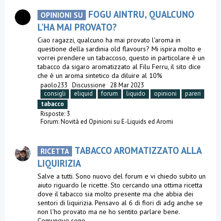
FOGU AINTRU, QUALCUNO
OPINIONI SU
L'HA MAI PROVATO?
Ciao ragazzi, qualcuno ha mai provato l'aroma in
questione della sardinia old flavours? Mi ispira molto e
vorrei prendere un tabaccoso, questo in particolare è un
tabacco da sigaro aromatizzato al Filu Ferru, il sito dice
che è un aroma sintetico da diluire al 10%
paolo233
Discussione
28 Mar 2023
consigli
eliquid
forum
liquido
opinioni
pareri
tabacco
Risposte: 3
Forum:
Novità ed Opinioni su E-Liquids ed Aromi
TABACCO AROMATIZZATO ALLA
RICETTA
LIQUIRIZIA
Salve a tutti. Sono nuovo del forum e vi chiedo subito un
aiuto riguardo le ricette. Sto cercando una ottima ricetta
dove il tabacco sia molto presente ma che abbia dei
sentori di liquirizia. Pensavo al 6 di fiori di adg anche se
non l'ho provato ma ne ho sentito parlare bene.
Comunque sono...