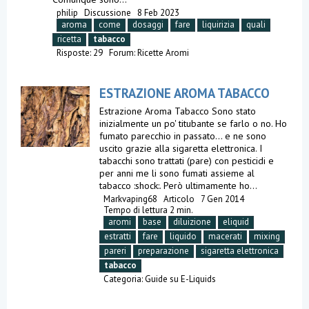
philip
Discussione
8 Feb 2023
aroma
come
dosaggi
fare
liquirizia
quali
ricetta
tabacco
Risposte: 29
Forum:
Ricette Aromi
ESTRAZIONE AROMA TABACCO
Estrazione Aroma Tabacco Sono stato
inizialmente un po' titubante se farlo o no. Ho
fumato parecchio in passato... e ne sono
uscito grazie alla sigaretta elettronica. I
tabacchi sono trattati (pare) con pesticidi e
per anni me li sono fumati assieme al
tabacco :shock:. Però ultimamente ho...
Markvaping68
Articolo
7 Gen 2014
Tempo di lettura 2 min.
aromi
base
diluizione
eliquid
estratti
fare
liquido
macerati
mixing
pareri
preparazione
sigaretta elettronica
tabacco
Categoria:
Guide su E-Liquids