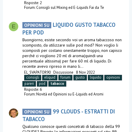
Risposte: 2
Forum:
Consigli sul Mixing ed E-Liquids Fai da Te
LIQUIDO GUSTO TABACCO
OPINIONI SU
E
PER POD
Buongiorno, esiste secondo voi un aroma tabaccoso non
scomposto, da utilizzare sulle pod mod? Non voglio li
scomposti per costano onestamente troppo, non capisco
perché ci vogliono 20 ml di aroma(quindi una
percentuale altissima) per fare 60 ml di liquido. Di
recente avevo ripreso in mano li...
EL_SVAPATOR90
Discussione
8 Nov 2022
consigli
eliquid
forum
gusto
liquido
opinioni
pareri
pod
tabacco
Risposte: 6
Forum:
Novità ed Opinioni su E-Liquids ed Aromi
99 CLOUDS - ESTRATTI DI
OPINIONI SU
TABACCO
Qualcuno conosce questi concetrati di tabacco della 99
CLOUDS? Riporto le informazioni presenti sul sito: 99