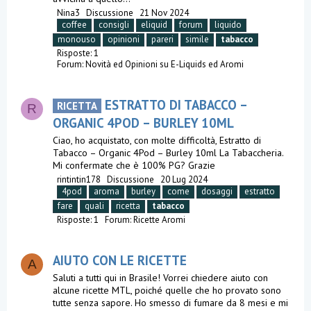
Nina3
Discussione
21 Nov 2024
coffee
consigli
eliquid
forum
liquido
monouso
opinioni
pareri
simile
tabacco
Risposte: 1
Forum:
Novità ed Opinioni su E-Liquids ed Aromi
ESTRATTO DI TABACCO –
RICETTA
R
ORGANIC 4POD – BURLEY 10ML
Ciao, ho acquistato, con molte difficoltà, Estratto di
Tabacco – Organic 4Pod – Burley 10ml La Tabaccheria.
Mi confermate che è 100% PG? Grazie
rintintin178
Discussione
20 Lug 2024
4pod
aroma
burley
come
dosaggi
estratto
fare
quali
ricetta
tabacco
Risposte: 1
Forum:
Ricette Aromi
AIUTO CON LE RICETTE
A
Saluti a tutti qui in Brasile! Vorrei chiedere aiuto con
alcune ricette MTL, poiché quelle che ho provato sono
tutte senza sapore. Ho smesso di fumare da 8 mesi e mi