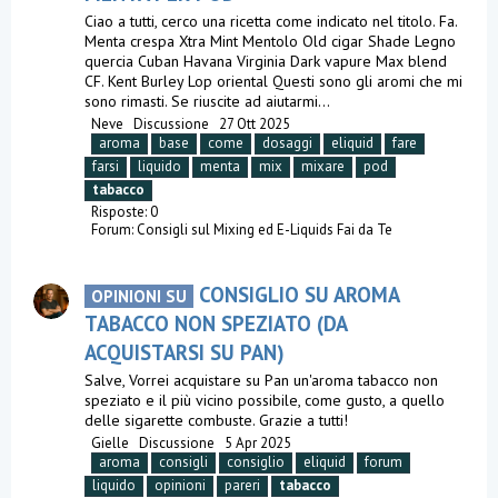
Ciao a tutti, cerco una ricetta come indicato nel titolo. Fa.
Menta crespa Xtra Mint Mentolo Old cigar Shade Legno
quercia Cuban Havana Virginia Dark vapure Max blend
CF. Kent Burley Lop oriental Questi sono gli aromi che mi
sono rimasti. Se riuscite ad aiutarmi...
Neve
Discussione
27 Ott 2025
aroma
base
come
dosaggi
eliquid
fare
farsi
liquido
menta
mix
mixare
pod
tabacco
Risposte: 0
Forum:
Consigli sul Mixing ed E-Liquids Fai da Te
CONSIGLIO SU AROMA
OPINIONI SU
TABACCO NON SPEZIATO (DA
ACQUISTARSI SU PAN)
Salve, Vorrei acquistare su Pan un'aroma tabacco non
speziato e il più vicino possibile, come gusto, a quello
delle sigarette combuste. Grazie a tutti!
Gielle
Discussione
5 Apr 2025
aroma
consigli
consiglio
eliquid
forum
liquido
opinioni
pareri
tabacco