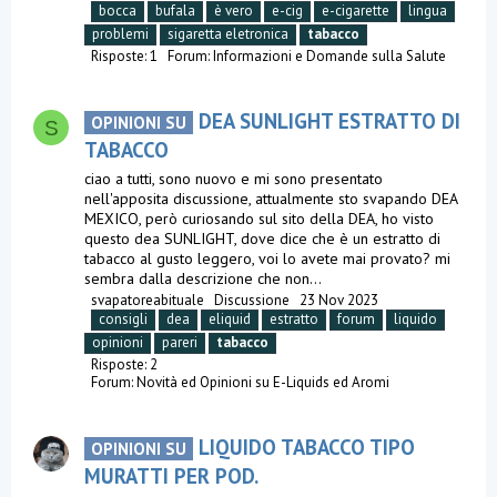
bocca
bufala
è vero
e-cig
e-cigarette
lingua
problemi
sigaretta eletronica
tabacco
Risposte: 1
Forum:
Informazioni e Domande sulla Salute
DEA SUNLIGHT ESTRATTO DI
OPINIONI SU
S
TABACCO
ciao a tutti, sono nuovo e mi sono presentato
nell'apposita discussione, attualmente sto svapando DEA
MEXICO, però curiosando sul sito della DEA, ho visto
questo dea SUNLIGHT, dove dice che è un estratto di
tabacco al gusto leggero, voi lo avete mai provato? mi
sembra dalla descrizione che non...
svapatoreabituale
Discussione
23 Nov 2023
consigli
dea
eliquid
estratto
forum
liquido
opinioni
pareri
tabacco
Risposte: 2
Forum:
Novità ed Opinioni su E-Liquids ed Aromi
LIQUIDO TABACCO TIPO
OPINIONI SU
MURATTI PER POD.