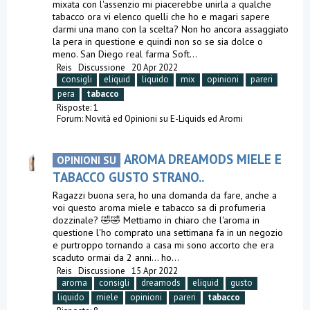
mixata con l'assenzio mi piacerebbe unirla a qualche
tabacco ora vi elenco quelli che ho e magari sapere
darmi una mano con la scelta? Non ho ancora assaggiato
la pera in questione e quindi non so se sia dolce o
meno. San Diego real farma Soft...
Reis
Discussione
20 Apr 2022
consigli
eliquid
liquido
mix
opinioni
pareri
pera
tabacco
Risposte: 1
Forum:
Novità ed Opinioni su E-Liquids ed Aromi
AROMA DREAMODS MIELE E
OPINIONI SU
TABACCO GUSTO STRANO..
Ragazzi buona sera, ho una domanda da fare, anche a
voi questo aroma miele e tabacco sa di profumeria
dozzinale? 🤣🤣 Mettiamo in chiaro che l'aroma in
questione l'ho comprato una settimana fa in un negozio
e purtroppo tornando a casa mi sono accorto che era
scaduto ormai da 2 anni... ho...
Reis
Discussione
15 Apr 2022
aroma
consigli
dreamods
eliquid
gusto
liquido
miele
opinioni
pareri
tabacco