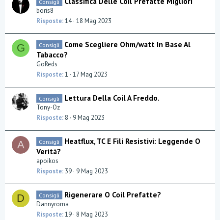
Classifica Delle Coil Prefatte Migliori
Consigli
boris8
Risposte
14
18 Mag 2023
Come Scegliere Ohm/watt In Base Al
Consigli
G
Tabacco?
GoReds
Risposte
1
17 Mag 2023
Lettura Della Coil A Freddo.
Consigli
Tony-Oz
Risposte
8
9 Mag 2023
Heatflux, TC E Fili Resistivi: Leggende O
Consigli
A
Verità?
apoikos
Risposte
39
9 Mag 2023
Rigenerare O Coil Prefatte?
Consigli
D
Dannyroma
Risposte
19
8 Mag 2023