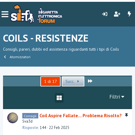
COILS - RESISTENZE
Consigli, pareri, dubbi ed assistenza riguardanti tutti i tipi di Coils
Atomizzatori
Ultimo
1 di 17
Succ.
Filtri
I
Coil Aspire Fallate... Problema Risolto?
Consigli
n
Sva3d
e
Risposte
144
22 Feb 2025
v