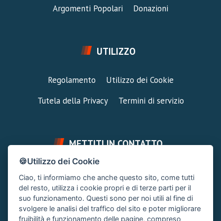
Argomenti Popolari
Donazioni
UTILIZZO
Regolamento
Utilizzo dei Cookie
Tutela della Privacy
Termini di servizio
METTITI IN CONTATTO
🍪Utilizzo dei Cookie
FAI UNA DOMANDA
SUPPORTO FORUM
Ciao, ti informiamo che anche questo sito, come tutti
Chiedi un Consiglio
Area Ticket
del resto, utilizza i cookie propri e di terze parti per il
suo funzionamento. Questi sono per noi utili al fine di
CONTATTA L'AMMINISTRAZIONE
svolgere le analisi del traffico del sito e poter migliorare
Clicca quì
fruibilità e funzionamento delle pagine, compreso