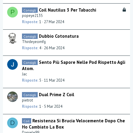
B
Coil Nautilus 3 Per Tabacchi
Consigli
P
l
popeye2135
o
Risposte
1
27 Mar 2024
c
c
Dubbio Cotonatura
Consigli
a
Thirdeyeomfg
t
Risposte
4
26 Mar 2024
a
Sento Più Sapore Nelle Pod Rispetto Agli
Consigli
Atom.
Jac
Risposte
5
11 Mar 2024
Dual Prime Z Coil
Consigli
pietrot
Risposte
1
5 Mar 2024
Resistenza Si Brucia Velocemente Dopo Che
Coil
D
Ho Cambiato La Box
Daniele99