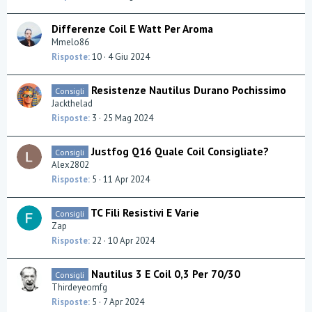
Differenze Coil E Watt Per Aroma
Mmelo86
Risposte
10
4 Giu 2024
Resistenze Nautilus Durano Pochissimo
Consigli
Jackthelad
Risposte
3
25 Mag 2024
Justfog Q16 Quale Coil Consigliate?
Consigli
Alex2802
Risposte
5
11 Apr 2024
TC Fili Resistivi E Varie
Consigli
Zap
Risposte
22
10 Apr 2024
Nautilus 3 E Coil 0,3 Per 70/30
Consigli
Thirdeyeomfg
Risposte
5
7 Apr 2024