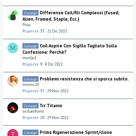
Differenze Coil/fili Complessi (fused,
Consigli
Alien, Framed, Staple, Ecc.)
Prizu
Risposte
33
21 Dic 2022
Coil Aspire Con Sigillo Tagliato Sulla
Consigli
M
Confezione: Perchè?
moriljn1
Risposte
9
8 Dic 2022
Problemi resistenza che si sporca subito.
Consigli
livorno20
Risposte
37
29 Nov 2022
Tcr Titanio
Consigli
siciliainfumo
Risposte
20
29 Nov 2022
Prima Rigenerazione Sprint/clone
Consigli
T