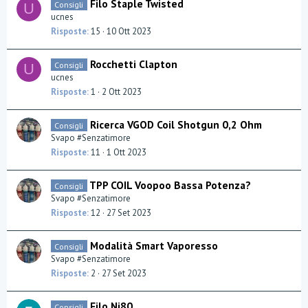
Filo Staple Twisted
Consigli
U
ucnes
Risposte
15
10 Ott 2023
Rocchetti Clapton
Consigli
U
ucnes
Risposte
1
2 Ott 2023
Ricerca VGOD Coil Shotgun 0,2 Ohm
Consigli
Svapo #Senzatimore
Risposte
11
1 Ott 2023
TPP COIL Voopoo Bassa Potenza?
Consigli
Svapo #Senzatimore
Risposte
12
27 Set 2023
Modalità Smart Vaporesso
Consigli
Svapo #Senzatimore
Risposte
2
27 Set 2023
Filo Ni80
Consigli