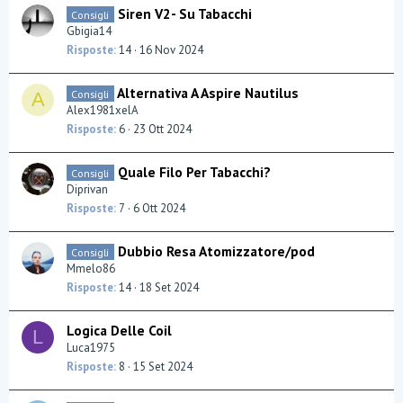
Siren V2- Su Tabacchi
Consigli
Gbigia14
Risposte
14
16 Nov 2024
Alternativa A Aspire Nautilus
Consigli
A
Alex1981xelA
Risposte
6
23 Ott 2024
Quale Filo Per Tabacchi?
Consigli
Diprivan
Risposte
7
6 Ott 2024
Dubbio Resa Atomizzatore/pod
Consigli
Mmelo86
Risposte
14
18 Set 2024
Logica Delle Coil
L
Luca1975
Risposte
8
15 Set 2024