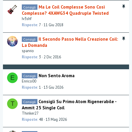
i
I
Ma Le Coil Complesse Sono Così
Consigli
d
n
Complesse? 4XAWG34 Quadruple Twisted
e
e
Iv3shf
n
v
Risposte
7
11 Giu 2018
z
i
a
d
I
Il Secondo Passo Nella Creazione Coil:
Consigli
e
n
La Domanda
n
e
sparvio
z
v
a
Risposte
3
2 Dic 2016
i
d
e
Non Sento Aroma
Consigli
E
n
Enrico00
z
Risposte
1
13 Giu 2026
a
Consigli Su Primo Atom Rigenerabile -
Consigli
T
Ammit 25 Single Coil
Thinker27
Risposte
48
13 Mag 2026