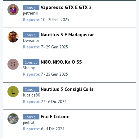
Vaporesso GTX E GTX 2
Consigli
petremik
Risposte
10
20 Feb 2025
Nautilus 3 E Madagascar
Consigli
Dweanor
Risposte
7
29 Gen 2025
Ni80, Ni90, Ka O SS
Consigli
S
Shelby
Risposte
7
25 Gen 2025
Nautilus 3 Consigli Coils
Consigli
L
luca.da80
Risposte
27
6 Dic 2024
Filo E Cotone
Consigli
pietrot
Risposte
6
4 Dic 2024