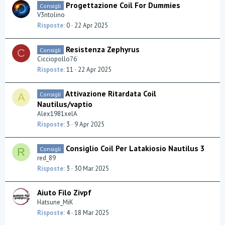
Progettazione Coil For Dummies
Consigli
V3ntolino
Risposte
0
22 Apr 2025
Resistenza Zephyrus
Consigli
C
Cicciopollo76
Risposte
11
22 Apr 2025
Attivazione Ritardata Coil
Consigli
A
Nautilus/vaptio
Alex1981xelA
Risposte
3
9 Apr 2025
Consiglio Coil Per Latakiosio Nautilus 3
Consigli
R
red_89
Risposte
3
30 Mar 2025
Aiuto Filo Zivpf
Hatsune_MiK
Risposte
4
18 Mar 2025