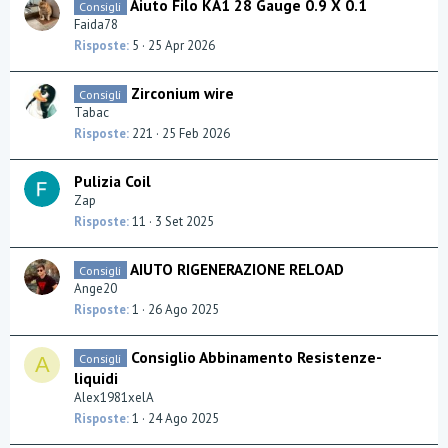
Aiuto Filo KA1 28 Gauge 0.9 X 0.1
Consigli
Faida78
Risposte
5
25 Apr 2026
Zirconium wire
Consigli
Tabac
Risposte
221
25 Feb 2026
Pulizia Coil
Zap
Risposte
11
3 Set 2025
AIUTO RIGENERAZIONE RELOAD
Consigli
Ange20
Risposte
1
26 Ago 2025
Consiglio Abbinamento Resistenze-
Consigli
A
liquidi
Alex1981xelA
Risposte
1
24 Ago 2025