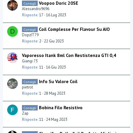
Voopoo Doric 20SE
Consigli
Alessandro9696
Risposte
17
16 Lug 2023
Coil Complesse Per Flavour Su AIO
Consigli
D
DopzIT79
Risposte
2
22 Giu 2023
Vaporesso Itank 8ml Con Restistenza GTI 0,4
Giangi 73
Risposte
11
16 Giu 2023
Info Su Valore Coil
Consigli
pietrot
Risposte
1
28 Mag 2023
Bobina Filo Resistivo
Consigli
Zap
Risposte
11
24 Mag 2023