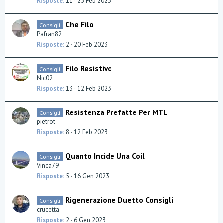
Risposte
11
25 Feb 2023
Che Filo
Consigli
Pafran82
Risposte
2
20 Feb 2023
Filo Resistivo
Consigli
Nic02
Risposte
13
12 Feb 2023
Resistenza Prefatte Per MTL
Consigli
pietrot
Risposte
8
12 Feb 2023
Quanto Incide Una Coil
Consigli
Vinca79
Risposte
5
16 Gen 2023
Rigenerazione Duetto Consigli
Consigli
crucetta
Risposte
2
6 Gen 2023