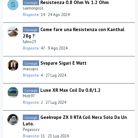
Resistenza 0.8 Ohm Vs 1.2 Ohm
Consigli
S
saimonpros
Risposte
14
24 Ago 2024
Come fare una Resistenza con Kanthal
Consigli
28g ?
fabio23
Risposte
47
9 Ago 2024
Svapare Sigari E Watt
Consigli
massiprz
Risposte
4
27 Lug 2024
Luxe XR Max Coil Da 0.8/1.2
Consigli
Mob97
Risposte
2
27 Lug 2024
Geekvape ZX II RTA Coil Nera Solo Da Un
Consigli
Lato.
Pegasocv
Risposte
11
21 Lug 2024