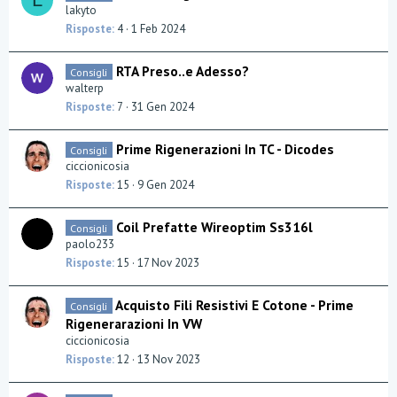
lakyto
Risposte
4
1 Feb 2024
RTA Preso..e Adesso?
Consigli
walterp
Risposte
7
31 Gen 2024
Prime Rigenerazioni In TC - Dicodes
Consigli
ciccionicosia
Risposte
15
9 Gen 2024
Coil Prefatte Wireoptim Ss316l
Consigli
paolo233
Risposte
15
17 Nov 2023
Acquisto Fili Resistivi E Cotone - Prime
Consigli
Rigenerarazioni In VW
ciccionicosia
Risposte
12
13 Nov 2023