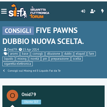
FIVE PAWNS
CONSIGLI
DUBBIO NUOVA SCELTA.
C
D
Onid79
15 Apr 2014
r
a
aromi
base
consigli
diluizione
dubbi
eliquid
fare
e
t
liquido
mixing
novità
pin
preparazione
scelta
a
a
sigaretta elettronica
t
d
o
i
Consigli sul Mixing ed E-Liquids Fai da Te
r
i
e
n
D
i
i
z
s
i
c
o
Onid79
O
u
s
Utente SEF
s
i