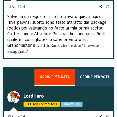
o
15 Apr 2014
#1
n
e
Salve, in un negozio fisico ho trovato questi liquidi
"five pawns", subito sono stato attratto dal package
(bello) poi valutando ho fatto la mia prima scelta:
Castle Long e Absolute Pin. ora che sono quasi finiti...
quale mi consigliate? io sarei orientato sul
GrandMaster e il
Fifth Rank che ne dite? li avette
assaggiati?
ORDINE PER DATA
ORDINE PER VOTI
LordHero
SEF Top Contributors
Utente SEF
29 Apr 2014
#2