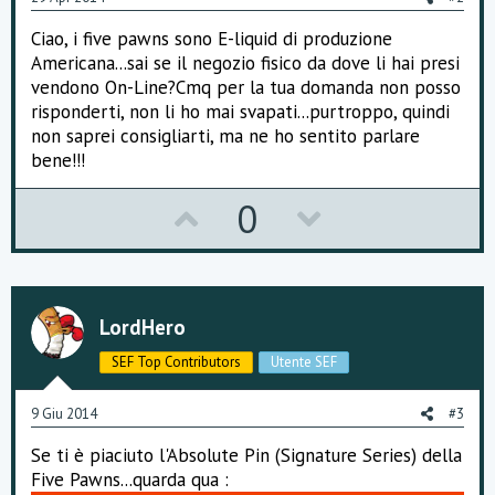
Ciao, i five pawns sono E-liquid di produzione
Americana...sai se il negozio fisico da dove li hai presi
vendono On-Line?Cmq per la tua domanda non posso
risponderti, non li ho mai svapati...purtroppo, quindi
non saprei consigliarti, ma ne ho sentito parlare
bene!!!
U
D
0
p
o
v
w
o
n
LordHero
t
v
SEF Top Contributors
Utente SEF
e
o
9 Giu 2014
#3
t
Se ti è piaciuto l'Absolute Pin (Signature Series) della
e
Five Pawns...quarda qua :