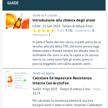
GUIDE
Guide su E-Liquids
Introduzione alla chimica degli aromi
Iv3shf
22 Gen 2024
Tempo di lettura 4 min.
5
Visite
4.761
Gradimento
8
,
Valutazioni
1
0
0
In parte è farina del mio sacco, in parte presa da un
s
t
vecchio articolo della TPA, che trovo ancora oggi
e
interessante e diventa sempre più attuale visto le
l
normative che sono in aria, fa capire a chi ancora
l
a
non lo sa, come sono fatti gli aromi, spero vi
(
piaccia, leggetelo con calma quando avete...
e
)
Guide sul Vaping
Calcolare Ed Impostare Resistenza
Interna Con ArcticFox
Sva3d
8 Apr 2023
Tempo di lettura 1 min.
Visite
4.174
Per calcolare la resistenza interna di una box
bisogna avere il dado in rame, chiamato Calibration