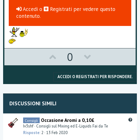
Accedi
o
Registrati
per vedere questo
contenuto.
U
D
0
p
o
v
w
ACCEDI O REGISTRATI PER RISPONDERE.
o
n
t
v
DISCUSSIONI SIMILI
e
o
t
Q
Occasione Aromi a 0,10£
Consigli
u
Iv3shf
Consigli sul Mixing ed E-Liquids Fai da Te
e
e
Risposte
2
13 Feb 2020
s