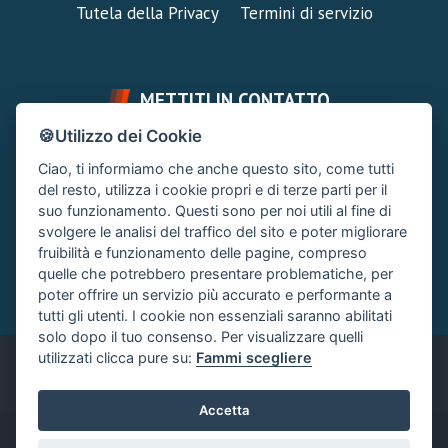
Tutela della Privacy
Termini di servizio
METTITI IN CONTATTO
🍪Utilizzo dei Cookie
FAI UNA DOMANDA
SUPPORTO FORUM
Ciao, ti informiamo che anche questo sito, come tutti
Chiedi un Consiglio
Area Ticket
del resto, utilizza i cookie propri e di terze parti per il
suo funzionamento. Questi sono per noi utili al fine di
CONTATTA L'AMMINISTRAZIONE
svolgere le analisi del traffico del sito e poter migliorare
Clicca quì
fruibilità e funzionamento delle pagine, compreso
quelle che potrebbero presentare problematiche, per
poter offrire un servizio più accurato e performante a
tutti gli utenti. I cookie non essenziali saranno abilitati
solo dopo il tuo consenso. Per visualizzare quelli
utilizzati clicca pure su:
Fammi scegliere
Italiano
Accetta
®