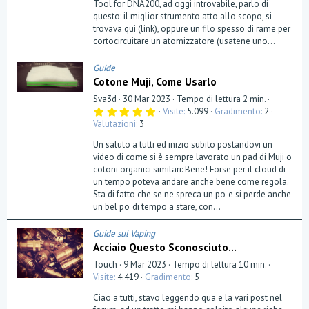
Tool for DNA200, ad oggi introvabile, parlo di
questo: il miglior strumento atto allo scopo, si
trovava qui (link), oppure un filo spesso di rame per
cortocircuitare un atomizzatore (usatene uno...
Guide
Cotone Muji, Come Usarlo
Sva3d
30 Mar 2023
Tempo di lettura 2 min.
5
Visite
5.099
Gradimento
2
,
Valutazioni
3
0
0
Un saluto a tutti ed inizio subito postandovi un
s
t
video di come si è sempre lavorato un pad di Muji o
e
cotoni organici similari: Bene! Forse per il cloud di
l
un tempo poteva andare anche bene come regola.
l
a
Sta di fatto che se ne spreca un po' e si perde anche
(
un bel po' di tempo a stare, con...
e
)
Guide sul Vaping
Acciaio Questo Sconosciuto...
Touch
9 Mar 2023
Tempo di lettura 10 min.
Visite
4.419
Gradimento
5
Ciao a tutti, stavo leggendo qua e la vari post nel