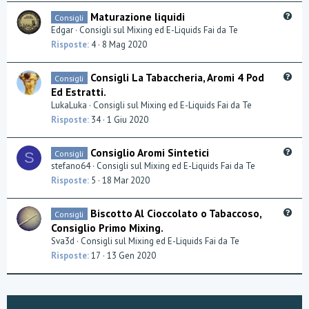
t
Q
Maturazione liquidi
Consigli
i
u
Edgar
Consigli sul Mixing ed E-Liquids Fai da Te
o
e
Risposte
4
8 Mag 2020
n
s
t
Q
Consigli La Tabaccheria, Aromi 4 Pod
Consigli
i
u
Ed Estratti.
o
e
LukaLuka
Consigli sul Mixing ed E-Liquids Fai da Te
n
s
Risposte
34
1 Giu 2020
t
i
Q
Consiglio Aromi Sintetici
Consigli
o
S
u
stefano64
Consigli sul Mixing ed E-Liquids Fai da Te
n
e
Risposte
5
18 Mar 2020
s
t
Q
Biscotto Al Cioccolato o Tabaccoso,
Consigli
i
u
Consiglio Primo Mixing.
o
e
Sva3d
Consigli sul Mixing ed E-Liquids Fai da Te
n
s
Risposte
17
13 Gen 2020
t
i
o
n