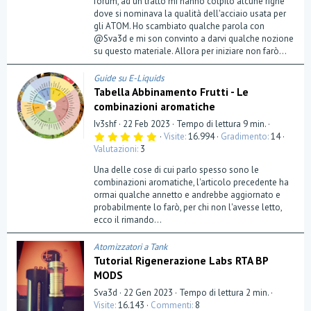
forum, ad un tratto mi hanno colpito alcune righe
dove si nominava la qualità dell'acciaio usata per
gli ATOM. Ho scambiato qualche parola con
@Sva3d e mi son convinto a darvi qualche nozione
su questo materiale. Allora per iniziare non farò...
Guide su E-Liquids
Tabella Abbinamento Frutti - Le
combinazioni aromatiche
Iv3shf
22 Feb 2023
Tempo di lettura 9 min.
5
Visite
16.994
Gradimento
14
,
Valutazioni
3
0
0
Una delle cose di cui parlo spesso sono le
s
t
combinazioni aromatiche, l'articolo precedente ha
e
ormai qualche annetto e andrebbe aggiornato e
l
probabilmente lo farò, per chi non l'avesse letto,
l
a
ecco il rimando...
(
e
)
Atomizzatori a Tank
Tutorial Rigenerazione Labs RTA BP
MODS
Sva3d
22 Gen 2023
Tempo di lettura 2 min.
Visite
16.143
Commenti
8