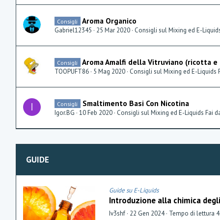
Aroma Organico
Consigli
Gabriel12345
25 Mar 2020
Consigli sul Mixing ed E-Liquid
Aroma Amalfi della Vitruviano (ricotta e
Consigli
TOOPUFT86
5 Mag 2020
Consigli sul Mixing ed E-Liquids 
Smaltimento Basi Con Nicotina
Consigli
I
Igor.BG
10 Feb 2020
Consigli sul Mixing ed E-Liquids Fai d
GUIDE
Guide su E-Liquids
Introduzione alla chimica degl
Iv3shf
22 Gen 2024
Tempo di lettura 4