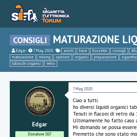
MATURAZIONE LIQ
CONSIGLI
C
D
Edgar
7 Mag 2020
aromi
base
boccette
consigli
dil
r
a
maturazione
mixing
opinioni
organici
preparazione
sigaretta
e
t
tabacchi organici
vetro
a
a
t
d
o
i
r
i
e
n
7 Mag 2020
D
i
i
z
s
i
Ciao a tutti.
c
o
ho diversi liquidi organici t
u
Tenuti in flaconi di vetro da
s
s
Ultimamente ho fatto caso ad
Edgar
i
Mi domando se possa essere 
o
n
Premetto che sono stato molto
Donatore SEF