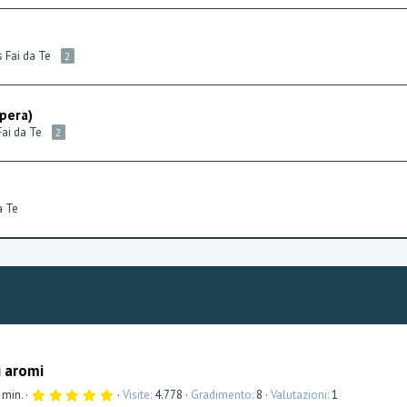
s Fai da Te
2
 pera)
Fai da Te
2
a Te
i aromi
5
 min.
Visite
4.778
Gradimento
8
Valutazioni
1
,