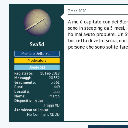
z
z
a
7 Mag 2020
m
e
A me è capitato con dei Blen
n
sono in steeping da 5 mesi, 
t
i
ho mai avuto problemi. Un Syr
:
boccetta di vetro scura, non
Sva3d
persone che sono solite fare
Membro Dello Staff
Moderatore
Utente SEF
Registrato
10 Feb 2018
Messaggi
20.532
Gradimento
3.361
Punti
449
Località
Italia
Nome
Marco
Dispositivi in uso
Troppi XD
Atomizzatori in uso
No Comment XDDD