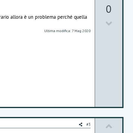
p
0
v
rario allora è un problema perché quella
D
o
o
t
Ultima modifica:
7 Mag 2020
w
e
n
v
o
t
e
U
#3