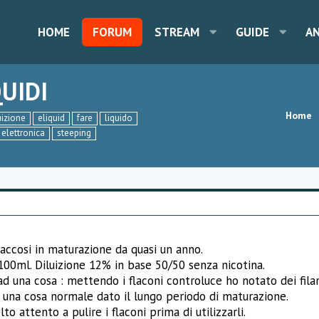
HOME
FORUM
STREAM
GUIDE
A
UIDI
Home
uizione
eliquid
fare
liquido
 elettronica
steeping
abaccosi in maturazione da quasi un anno.
 100ml. Diluizione 12% in base 50/50 senza nicotina.
 una cosa : mettendo i flaconi controluce ho notato dei filam
una cosa normale dato il lungo periodo di maturazione.
 attento a pulire i flaconi prima di utilizzarli.