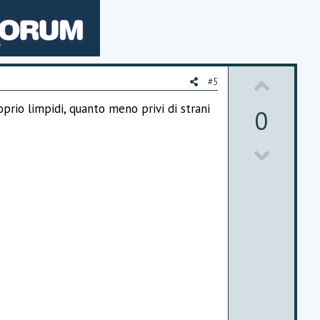
U
#5
p
oprio limpidi, quanto meno privi di strani
0
v
D
o
o
t
w
e
n
v
o
t