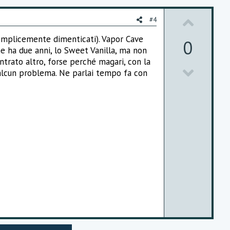
U
#4
p
semplicemente dimenticati). Vapor Cave
0
he ha due anni, lo Sweet Vanilla, ma non
v
ntrato altro, forse perché magari, con la
D
o
è alcun problema. Ne parlai tempo fa con
o
t
w
e
n
v
o
t
e