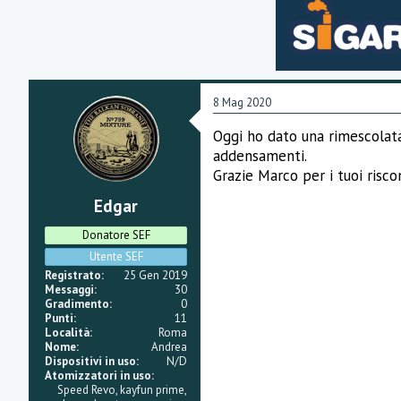
8 Mag 2020
Oggi ho dato una rimescolata 
addensamenti.
Grazie Marco per i tuoi risco
Edgar
Donatore SEF
Utente SEF
Registrato
25 Gen 2019
Messaggi
30
Gradimento
0
Punti
11
Località
Roma
Nome
Andrea
Dispositivi in uso
N/D
Atomizzatori in uso
Speed Revo, kayfun prime,