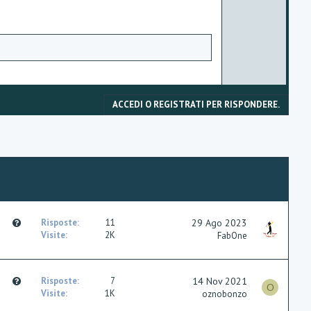
e
ACCEDI O REGISTRATI PER RISPONDERE.
Q
Risposte
11
29 Ago 2023
u
Visite
2K
FabOne
e
s
t
Q
Risposte
7
14 Nov 2021
i
O
u
Visite
1K
oznobonzo
o
e