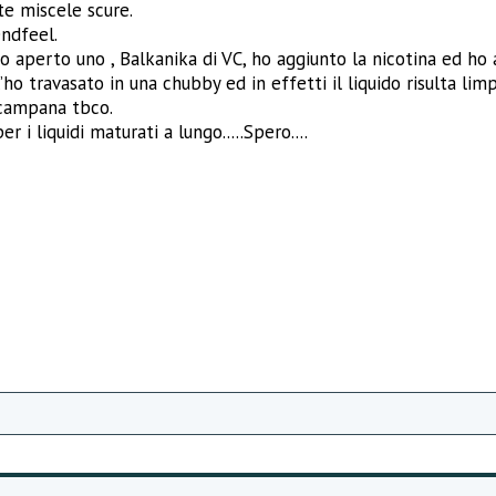
te miscele scure.
ndfeel.
perto uno , Balkanika di VC, ho aggiunto la nicotina ed ho ag
ho travasato in una chubby ed in effetti il liquido risulta limp
 campana tbco.
 i liquidi maturati a lungo.....Spero....