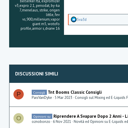
berserker rta, expromizer
v3,expro 2.1, penodat, by-ka
7,menelaus, strike, origen
little, fev
A
vs,900,millenium,vapor
Sva3d
p
giant m5, wotofo
p
profile,armor s,dvarw 16
r
e
z
z
a
m
e
n
t
DISCUSSIONI SIMILI
i
:
Tnt Booms Classic Consigli
Consigli
P
PaisVanDyke
5 Mar 2023
Consigli sul Mixing ed E-Liquids 
Riprendere A Svapare Dopo 2 Anni - L
Opinioni su
O
oznobonzo
6 Nov 2021
Novità ed Opinioni su E-Liquids e