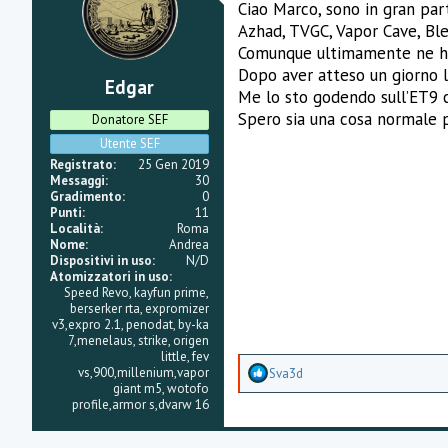
Ciao Marco, sono in gran par
Azhad, TVGC, Vapor Cave, Ble
Comunque ultimamente ne ho a
Dopo aver atteso un giorno l’
Edgar
Me lo sto godendo sull’ET9
Spero sia una cosa normale per
Donatore SEF
Utente SEF
Registrato
25 Gen 2019
Messaggi
30
Gradimento
0
Punti
11
Località
Roma
Nome
Andrea
Dispositivi in uso
N/D
Atomizzatori in uso
Speed Revo, kayfun prime,
berserker rta, expromizer
v3,expro 2.1, penodat, by-ka
7,menelaus, strike, origen
little, fev
A
vs,900,millenium,vapor
Sva3d
p
giant m5, wotofo
p
profile,armor s,dvarw 16
r
e