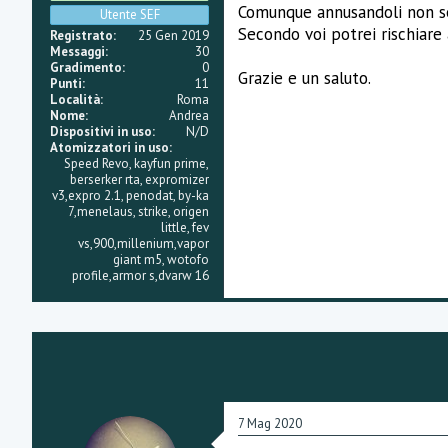
e
Comunque annusandoli non se
Utente SEF
Secondo voi potrei rischiare 
Registrato
25 Gen 2019
Messaggi
30
Gradimento
0
Grazie e un saluto.
Punti
11
Località
Roma
Nome
Andrea
Dispositivi in uso
N/D
Atomizzatori in uso
Speed Revo, kayfun prime,
berserker rta, expromizer
v3,expro 2.1, penodat, by-ka
7,menelaus, strike, origen
little, fev
vs,900,millenium,vapor
giant m5, wotofo
profile,armor s,dvarw 16
7 Mag 2020