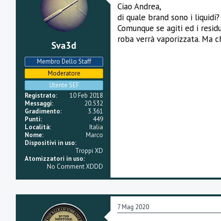
Ciao Andrea,
di quale brand sono i liquidi?
Comunque se agiti ed i resid
roba verrà vaporizzata. Ma c
Sva3d
Membro Dello Staff
Moderatore
Utente SEF
Registrato
10 Feb 2018
Messaggi
20.532
Gradimento
3.361
Punti
449
Località
Italia
Nome
Marco
Dispositivi in uso
Troppi XD
Atomizzatori in uso
No Comment XDDD
7 Mag 2020