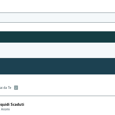
Fai da Te
2
iquidi Scaduti
d Aromi