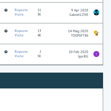
n
s
t
Q
Risposte
11
9 Apr 2020
i
u
Visite
3K
Gabriel12345
o
e
n
s
t
Q
Risposte
13
14 Mag 2020
i
u
Visite
4K
TOOPUFT86
o
e
n
s
t
Q
Risposte
2
10 Feb 2020
i
I
u
Visite
5K
Igor.BG
o
e
n
s
t
i
o
n