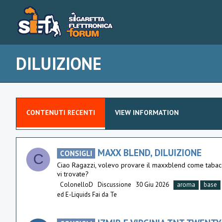
DILUIZIONE
CONTENUTI RECENTI
VIEW INFORMATION
MAXX BLEND, DILUIZIONE
CONSIGLI
C
Ciao Ragazzi, volevo provare il maxxblend come tabacc
vi trovate?
ColonelloD
Discussione
30 Giu 2026
aroma
base
ed E-Liquids Fai da Te