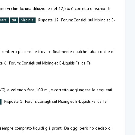
ino vi chiedo: una diluizione del 12,5% è corretta o rischio di
xare
tnt
virginia
Risposte: 12
Forum:
Consigli sul Mixing ed E-
potrebbero piacermi e trovare finalmente qualche tabacco che mi
e: 6
Forum:
Consigli sul Mixing ed E-Liquids Fai da Te
VG), e volendo fare 100 ml, e corretto aggiungere le seguenti
Risposte: 1
Forum:
Consigli sul Mixing ed E-Liquids Fai da Te
o sempre comprato liquidi già pronti. Da oggi però ho deciso di