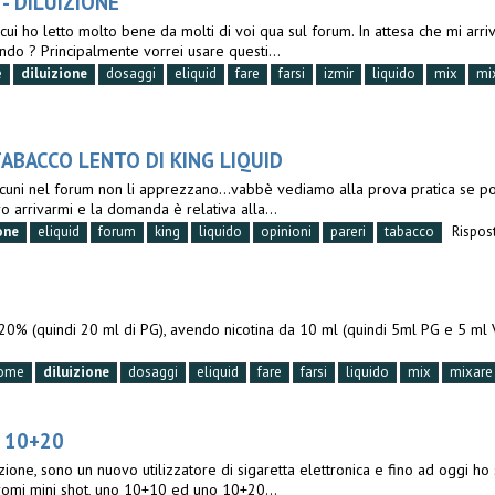
 - DILUIZIONE
ui ho letto molto bene da molti di voi qua sul forum. In attesa che mi arriv
ndo ? Principalmente vorrei usare questi...
e
diluizione
dosaggi
eliquid
fare
farsi
izmir
liquido
mix
mi
ABACCO LENTO DI KING LIQUID
alcuni nel forum non li apprezzano...vabbè vediamo alla prova pratica se 
 arrivarmi e la domanda è relativa alla...
one
eliquid
forum
king
liquido
opinioni
pareri
tabacco
Rispost
20% (quindi 20 ml di PG), avendo nicotina da 10 ml (quindi 5ml PG e 5 ml 
ome
diluizione
dosaggi
eliquid
fare
farsi
liquido
mix
mixare
T 10+20
zione, sono un nuovo utilizzatore di sigaretta elettronica e fino ad oggi h
aromi mini shot, uno 10+10 ed uno 10+20...