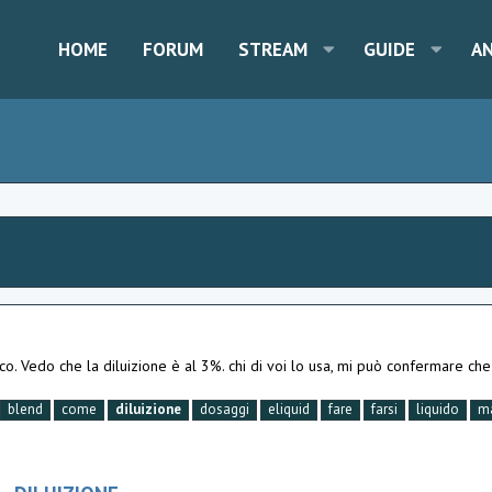
HOME
FORUM
STREAM
GUIDE
A
o. Vedo che la diluizione è al 3%. chi di voi lo usa, mi può confermare
blend
come
diluizione
dosaggi
eliquid
fare
farsi
liquido
m