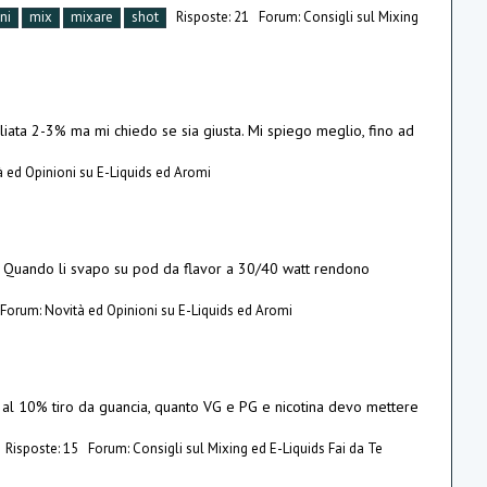
ni
mix
mixare
shot
Risposte: 21
Forum:
Consigli sul Mixing
liata 2-3% ma mi chiedo se sia giusta. Mi spiego meglio, fino ad
à ed Opinioni su E-Liquids ed Aromi
…) Quando li svapo su pod da flavor a 30/40 watt rendono
Forum:
Novità ed Opinioni su E-Liquids ed Aromi
è al 10% tiro da guancia, quanto VG e PG e nicotina devo mettere
Risposte: 15
Forum:
Consigli sul Mixing ed E-Liquids Fai da Te