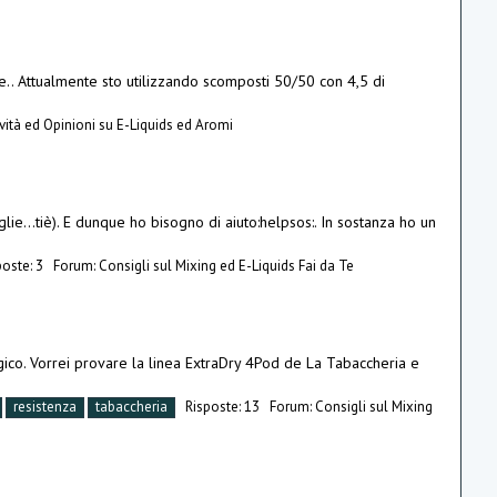
are.. Attualmente sto utilizzando scomposti 50/50 con 4,5 di
ità ed Opinioni su E-Liquids ed Aromi
e...tiè). E dunque ho bisogno di aiuto:helpsos:. In sostanza ho un
poste: 3
Forum:
Consigli sul Mixing ed E-Liquids Fai da Te
gico. Vorrei provare la linea ExtraDry 4Pod de La Tabaccheria e
resistenza
tabaccheria
Risposte: 13
Forum:
Consigli sul Mixing