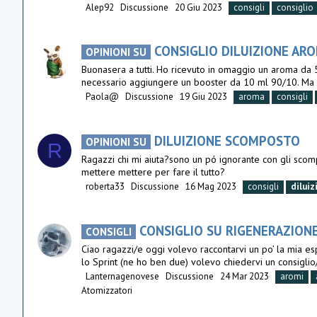
Alep92
Discussione
20 Giu 2023
consigli
consiglio
CONSIGLIO DILUIZIONE AR
OPINIONI SU
Buonasera a tutti. Ho ricevuto in omaggio un aroma da 5 
necessario aggiungere un booster da 10 ml 90/10. Ma co
Paola@
Discussione
19 Giu 2023
aroma
consigli
DILUIZIONE SCOMPOSTO
OPINIONI SU
R
Ragazzi chi mi aiuta?sono un pó ignorante con gli scompo
mettere mettere per fare il tutto?
roberta33
Discussione
16 Mag 2023
consigli
diluiz
CONSIGLIO SU RIGENERAZIONE
CONSIGLI
Ciao ragazzi/e oggi volevo raccontarvi un po’ la mia esp
lo Sprint (ne ho ben due) volevo chiedervi un consiglio/
Lanternagenovese
Discussione
24 Mar 2023
aromi
Atomizzatori