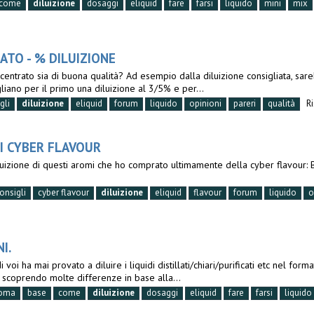
come
diluizione
dosaggi
eliquid
fare
farsi
liquido
mini
mix
TO - % DILUIZIONE
centrato sia di buona qualità? Ad esempio dalla diluizione consigliata, sa
iano per il primo una diluizione al 3/5% e per...
gli
diluizione
eliquid
forum
liquido
opinioni
pareri
qualità
R
MI CYBER FLAVOUR
 diluizione di questi aromi che ho comprato ultimamente della cyber fl
onsigli
cyber flavour
diluizione
eliquid
flavour
forum
liquido
o
I.
i ha mai provato a diluire i liquidi distillati/chiari/purificati etc nel for
scoprendo molte differenze in base alla...
oma
base
come
diluizione
dosaggi
eliquid
fare
farsi
liquido