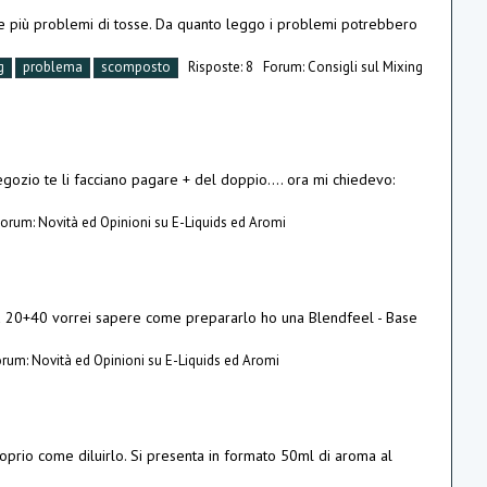
re più problemi di tosse. Da quanto leggo i problemi potrebbero
g
problema
scomposto
Risposte: 8
Forum:
Consigli sul Mixing
negozio te li facciano pagare + del doppio.... ora mi chiedevo:
Forum:
Novità ed Opinioni su E-Liquids ed Aromi
a 20+40 vorrei sapere come prepararlo ho una Blendfeel - Base
orum:
Novità ed Opinioni su E-Liquids ed Aromi
rio come diluirlo. Si presenta in formato 50ml di aroma al