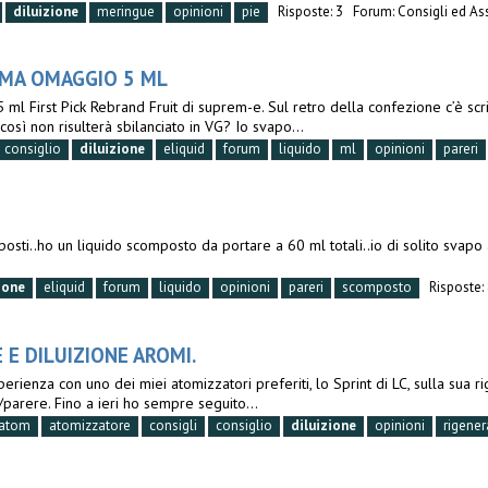
diluizione
meringue
opinioni
pie
Risposte: 3
Forum:
Consigli ed As
OMA OMAGGIO 5 ML
ml First Pick Rebrand Fruit di suprem-e. Sul retro della confezione c’è scri
sì non risulterà sbilanciato in VG? Io svapo...
consiglio
diluizione
eliquid
forum
liquido
ml
opinioni
pareri
sti..ho un liquido scomposto da portare a 60 ml totali..io di solito svapo 
ione
eliquid
forum
liquido
opinioni
pareri
scomposto
Risposte:
 E DILUIZIONE AROMI.
erienza con uno dei miei atomizzatori preferiti, lo Sprint di LC, sulla sua 
parere. Fino a ieri ho sempre seguito...
atom
atomizzatore
consigli
consiglio
diluizione
opinioni
rigener