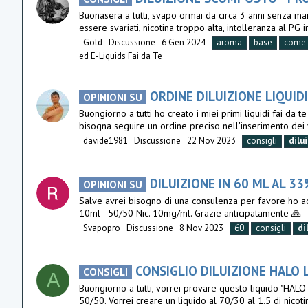
Buonasera a tutti, svapo ormai da circa 3 anni senza m
essere svariati, nicotina troppo alta, intolleranza al PG 
Gold
Discussione
6 Gen 2024
aroma
base
come
ed E-Liquids Fai da Te
ORDINE DILUIZIONE LIQUID
OPINIONI SU
Buongiorno a tutti ho creato i miei primi liquidi fai da 
bisogna seguire un ordine preciso nell'inserimento dei
davide1981
Discussione
22 Nov 2023
consigli
dilu
DILUIZIONE IN 60 ML AL 3
OPINIONI SU
Salve avrei bisogno di una consulenza per favore ho 
10ml - 50/50 Nic. 10mg/ml. Grazie anticipatamente 🙏
Svapopro
Discussione
8 Nov 2023
60
consigli
di
CONSIGLIO DILUIZIONE HALO 
CONSIGLI
A
Buongiorno a tutti, vorrei provare questo liquido "HA
50/50. Vorrei creare un liquido al 70/30 al 1.5 di nicoti