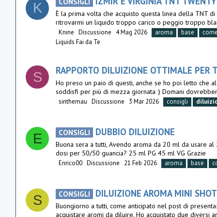
IZMIR E VIRGINIA TNT TWENTY
CONSIGLI
K
È la prima volta che acquisto questa linea della TNT di c
ritrovarmi un liquido troppo carico o peggio troppo bla
Knine
Discussione
4 Mag 2026
aroma
base
com
Liquids Fai da Te
RAPPORTO DILUIZIONE OTTIMALE PER T
S
Ho preso un paio di questi, anche se ho poi letto che 
soddisfi per più di mezza giornata :) Domani dovrebbero
sinthemau
Discussione
3 Mar 2026
consigli
diluizi
DUBBIO DILUIZIONE
CONSIGLI
E
Buona sera a tutti, Avendo aroma da 20 ml da usare al 
dosi per 50/50 guancia? 25 ml PG 45 ml VG Grazie
Enrico00
Discussione
21 Feb 2026
aroma
base
c
DILUIZIONE AROMA MINI SHO
CONSIGLI
S
Buongiorno a tutti, come anticipato nel post di presenta
acquistare aromi da diluire. Ho acquistato due diversi 