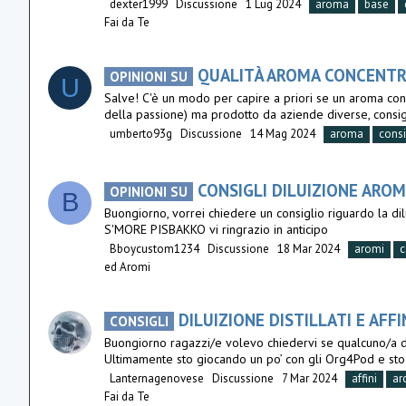
dexter1999
Discussione
1 Lug 2024
aroma
base
Fai da Te
QUALITÀ AROMA CONCENTRA
OPINIONI SU
U
Salve! C'è un modo per capire a priori se un aroma con
della passione) ma prodotto da aziende diverse, consigl
umberto93g
Discussione
14 Mag 2024
aroma
consi
CONSIGLI DILUIZIONE ARO
OPINIONI SU
B
Buongiorno, vorrei chiedere un consiglio riguardo la
S'MORE PISBAKKO vi ringrazio in anticipo
Bboycustom1234
Discussione
18 Mar 2024
aromi
c
ed Aromi
DILUIZIONE DISTILLATI E AFFIN
CONSIGLI
Buongiorno ragazzi/e volevo chiedervi se qualcuno/a di vo
Ultimamente sto giocando un po’ con gli Org4Pod e sto 
Lanternagenovese
Discussione
7 Mar 2024
affini
ar
Fai da Te