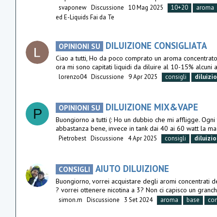
svaponew
Discussione
10 Mag 2025
10+20
aroma
ed E-Liquids Fai da Te
DILUIZIONE CONSIGLIATA
OPINIONI SU
Ciao a tutti, Ho da poco comprato un aroma concentrato 
ora mi sono capitati liquidi da diluire al 10-15% alcuni 
lorenzo04
Discussione
9 Apr 2025
consigli
diluizi
DILUIZIONE MIX&VAPE
OPINIONI SU
P
Buongiorno a tutti (: Ho un dubbio che mi affligge. Og
abbastanza bene, invece in tank dai 40 ai 60 watt la ma
Pietrobest
Discussione
4 Apr 2025
consigli
diluizi
AIUTO DILUIZIONE
CONSIGLI
Buongiorno, vorrei acquistare degli aromi concentrati d
? vorrei ottenere nicotina a 3? Non ci capisco un granc
simon.m
Discussione
3 Set 2024
aroma
base
co