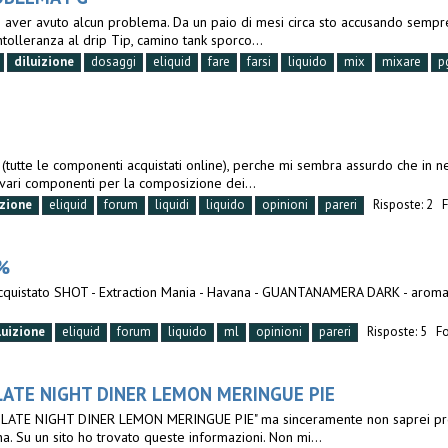
ai aver avuto alcun problema. Da un paio di mesi circa sto accusando semp
intolleranza al drip Tip, camino tank sporco...
diluizione
dosaggi
eliquid
fare
farsi
liquido
mix
mixare
p
I
te (tutte le componenti acquistati online), perche mi sembra assurdo che in 
 vari componenti per la composizione dei...
izione
eliquid
forum
liquidi
liquido
opinioni
pareri
Risposte: 2
3%
acquistato SHOT - Extraction Mania - Havana - GUANTANAMERA DARK - arom
luizione
eliquid
forum
liquido
ml
opinioni
pareri
Risposte: 5
F
LATE NIGHT DINER LEMON MERINGUE PIE
LO LATE NIGHT DINER LEMON MERINGUE PIE" ma sinceramente non saprei prop
na. Su un sito ho trovato queste informazioni. Non mi...