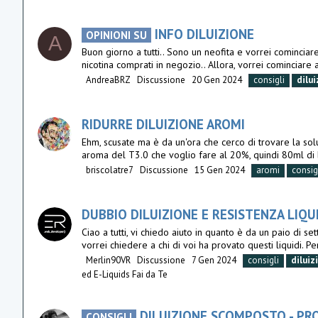
INFO DILUIZIONE
OPINIONI SU
A
Buon giorno a tutti.. Sono un neofita e vorrei cominciar
nicotina comprati in negozio.. Allora, vorrei cominciare 
AndreaBRZ
Discussione
20 Gen 2024
consigli
dilui
RIDURRE DILUIZIONE AROMI
Ehm, scusate ma è da un'ora che cerco di trovare la sol
aroma del T3.0 che voglio fare al 20%, quindi 80ml di 
briscolatre7
Discussione
15 Gen 2024
aromi
consig
DUBBIO DILUIZIONE E RESISTENZA LIQU
Ciao a tutti, vi chiedo aiuto in quanto è da un paio di
vorrei chiedere a chi di voi ha provato questi liquidi. 
Merlin90VR
Discussione
7 Gen 2024
consigli
diluiz
ed E-Liquids Fai da Te
DILUIZIONE SCOMPOSTO - PR
CONSIGLI