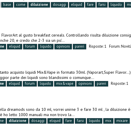
base
come
diluizione
dosaggi
eliquid
fare
farsi
liquido
mi
FlavorArt al gusto breakfast cereals. Controllando risulta diluizione consig
anche 20, e credo che 2-3 sia un po'...
one
eliquid
forum
liquido
opinioni
pareri
Risposte: 1
Forum:
Novit
ni tanto acquisto liquidi Mix&Vape in formato 30ml. (Vaporart,Super Flavor
ggior parte dei liquidi sono blandissimi o comunque...
one
eliquid
forum
liquido
mix&vape
opinioni
pareri
Risposte: 1
ella dreamods sono da 10 ml, vorrei unirne 3 e fare 30 ml , la diluizione 
hè ho letto 1000 manuali ma non trovo la...
me
diluizione
dosaggi
eliquid
fare
farsi
liquido
mix
mixare