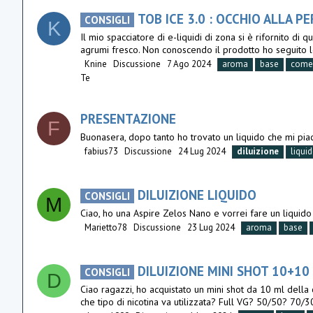
TOB ICE 3.0 : OCCHIO ALLA P
CONSIGLI
K
Il mio spacciatore di e-liquidi di zona si è rifornito di
agrumi fresco. Non conoscendo il prodotto ho seguito le 
Knine
Discussione
7 Ago 2024
aroma
base
come
Te
PRESENTAZIONE
F
Buonasera, dopo tanto ho trovato un liquido che mi piac
fabius73
Discussione
24 Lug 2024
diluizione
liqui
DILUIZIONE LIQUIDO
CONSIGLI
M
Ciao, ho una Aspire Zelos Nano e vorrei fare un liquid
Marietto78
Discussione
23 Lug 2024
aroma
base
DILUIZIONE MINI SHOT 10+10
CONSIGLI
D
Ciao ragazzi, ho acquistato un mini shot da 10 ml della
che tipo di nicotina va utilizzata? Full VG? 50/50? 70/3