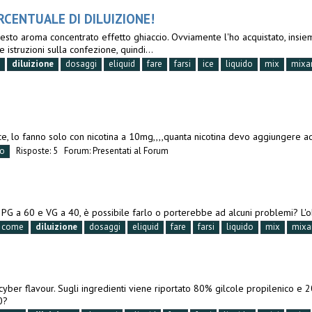
ERCENTUALE DI DILUIZIONE!
 questo aroma concentrato effetto ghiaccio. Ovviamente l'ho acquistato, insi
istruzioni sulla confezione, quindi...
diluizione
dosaggi
eliquid
fare
farsi
ice
liquido
mix
mixa
e, lo fanno solo con nicotina a 10mg,,,,quanta nicotina devo aggiungere ad
do
Risposte: 5
Forum:
Presentati al Forum
o PG a 60 e VG a 40, è possibile farlo o porterebbe ad alcuni problemi? L
come
diluizione
dosaggi
eliquid
fare
farsi
liquido
mix
mixa
 cyber flavour. Sugli ingredienti viene riportato 80% gilcole propilenico 
0?