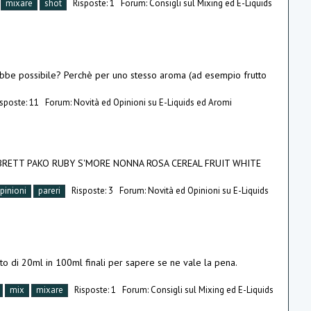
mixare
shot
Risposte: 1
Forum:
Consigli sul Mixing ed E-Liquids
rebbe possibile? Perchè per uno stesso aroma (ad esempio frutto
isposte: 11
Forum:
Novità ed Opinioni su E-Liquids ed Aromi
avour: BRETT PAKO RUBY S'MORE NONNA ROSA CEREAL FRUIT WHITE
pinioni
pareri
Risposte: 3
Forum:
Novità ed Opinioni su E-Liquids
mato di 20ml in 100ml finali per sapere se ne vale la pena.
mix
mixare
Risposte: 1
Forum:
Consigli sul Mixing ed E-Liquids