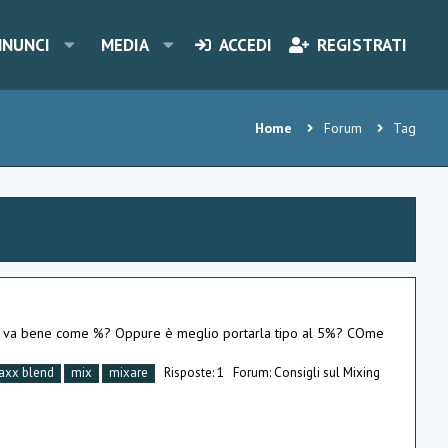
NNUNCI
MEDIA
ACCEDI
REGISTRATI
Home
Forum
Tag
 che va bene come %? Oppure è meglio portarla tipo al 5%? COme
axx blend
mix
mixare
Risposte: 1
Forum:
Consigli sul Mixing