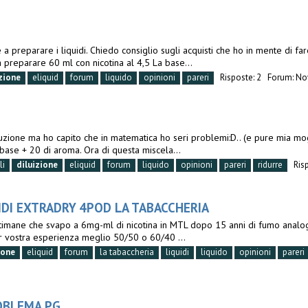
e a preparare i liquidi. Chiedo consiglio sugli acquisti che ho in mente di f
a preparare 60 ml con nicotina al 4,5 La base...
zione
eliquid
forum
liquido
opinioni
pareri
Risposte: 2
Forum:
Nov
uzione ma ho capito che in matematica ho seri problemi:D.. (e pure mia mogli
base + 20 di aroma. Ora di questa miscela...
li
diluizione
eliquid
forum
liquido
opinioni
pareri
ridurre
Ris
IDI EXTRADRY 4POD LA TABACCHERIA
 settimane che svapo a 6mg-ml di nicotina in MTL dopo 15 anni di fumo analo
Per vostra esperienza meglio 50/50 o 60/40 ...
ione
eliquid
forum
la tabaccheria
liquidi
liquido
opinioni
pareri
OBLEMA PG