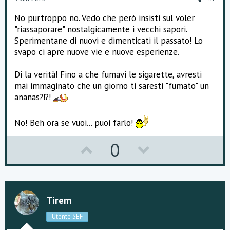
No purtroppo no. Vedo che però insisti sul voler
"riassaporare" nostalgicamente i vecchi sapori.
Sperimentane di nuovi e dimenticati il passato! Lo
svapo ci apre nuove vie e nuove esperienze.
Di la verità! Fino a che fumavi le sigarette, avresti
mai immaginato che un giorno ti saresti "fumato" un
ananas?!?!
No! Beh ora se vuoi... puoi farlo!
U
D
0
p
o
v
w
o
n
Tirem
t
v
Utente SEF