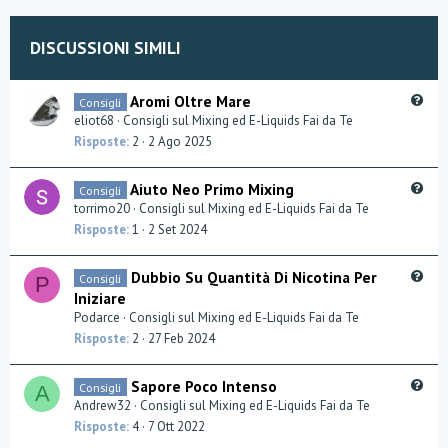
t
e
DISCUSSIONI SIMILI
Q
Aromi Oltre Mare
Consigli
u
eliot68
Consigli sul Mixing ed E-Liquids Fai da Te
e
Risposte
2
2 Ago 2025
s
t
Q
Aiuto Neo Primo Mixing
Consigli
i
u
torrimo20
Consigli sul Mixing ed E-Liquids Fai da Te
o
e
Risposte
1
2 Set 2024
n
s
t
Q
Dubbio Su Quantità Di Nicotina Per
Consigli
P
i
u
Iniziare
o
e
Podarce
Consigli sul Mixing ed E-Liquids Fai da Te
n
s
Risposte
2
27 Feb 2024
t
i
Q
Sapore Poco Intenso
Consigli
o
A
u
Andrew32
Consigli sul Mixing ed E-Liquids Fai da Te
n
e
Risposte
4
7 Ott 2022
s