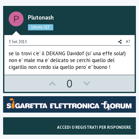
v
w
o
n
Plutonash
P
t
v
Utente SEF
e
o
3 Set 2015
#7
t
se lo trovi c'e' il DEKANG Davidof (si' una effe sola!)
e
non e' male ma e' delicato se cerchi quello del
cigarillo non credo sia quello pero' e' buono !
U
D
0
p
o
v
w
o
n
t
v
ACCEDI O REGISTRATI PER RISPONDERE.
e
o