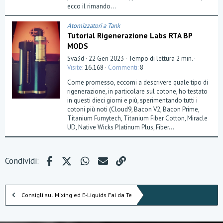
a
ecco il rimando...
(
e
)
Atomizzatori a Tank
Tutorial Rigenerazione Labs RTA BP
MODS
Sva3d
22 Gen 2023
Tempo di lettura 2 min.
Visite
16.168
Commenti
8
Come promesso, eccomi a descrivere quale tipo di
rigenerazione, in particolare sul cotone, ho testato
in questi dieci giorni e più, sperimentando tutti i
cotoni più noti (Cloud9, Bacon V2, Bacon Prime,
Titanium Fumytech, Titanium Fiber Cotton, Miracle
UD, Native Wicks Platinum Plus, Fiber...
Facebook
X (Twitter)
WhatsApp
e-mail
Link
Condividi:
Consigli sul Mixing ed E-Liquids Fai da Te