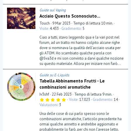
e
)
Guide sul Vaping
Acciaio Questo Sconosciuto...
Touch
9 Mar 2023
Tempo di lettura 10 min.
Visite
4.433
Gradimento
5
Ciao a tutti, stavo leggendo qua e la vari post nel
forum, ad un tratto mi hanno colpito alcune righe
dove si nominava la qualità dell'acciaio usata per
gli ATOM. Ho scambiato qualche parola con
@Sva3d e mi son convinto a darvi qualche nozione
su questo materiale. Allora per iniziare non farò...
Guide su E-Liquids
Tabella Abbinamento Frutti - Le
combinazioni aromatiche
Iv3shf
22 Feb 2023
Tempo di lettura 9 min.
5
Visite
17.023
Gradimento
14
,
Valutazioni
3
0
0
Una delle cose di cui parlo spesso sono le
s
t
combinazioni aromatiche, l'articolo precedente ha
e
ormai qualche annetto e andrebbe aggiornato e
l
probabilmente lo farò, per chi non l'avesse letto,
l