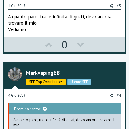
e
o
4 Giu 2013
#3
t
A quanto pare, tra le infinità di gusti, devo ancora
e
trovare il mio.
Vediamo
U
D
0
p
o
v
w
o
n
Markvaping68
t
v
SEF Top Contributors
Utente SEF
e
o
4 Giu 2013
#4
t
Tirem ha scritto:
e
A quanto pare, tra le infinità di gusti, devo ancora trovare il
mio.