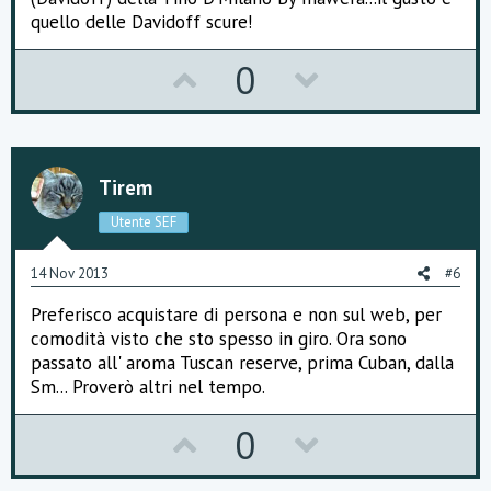
quello delle Davidoff scure!
U
D
0
p
o
v
w
o
n
Tirem
t
v
Utente SEF
e
o
14 Nov 2013
#6
t
Preferisco acquistare di persona e non sul web, per
e
comodità visto che sto spesso in giro. Ora sono
passato all' aroma Tuscan reserve, prima Cuban, dalla
Sm... Proverò altri nel tempo.
U
D
0
p
o