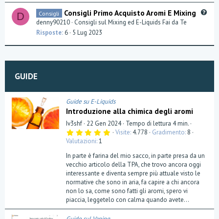
t
Q
Consigli Primo Acquisto Aromi E Mixing
Consigli
D
i
u
denny90210
Consigli sul Mixing ed E-Liquids Fai da Te
o
e
Risposte
6
5 Lug 2023
n
s
t
i
o
GUIDE
n
Guide su E-Liquids
Introduzione alla chimica degli aromi
Iv3shf
22 Gen 2024
Tempo di lettura 4 min.
5
Visite
4.778
Gradimento
8
,
Valutazioni
1
0
0
In parte è farina del mio sacco, in parte presa da un
s
t
vecchio articolo della TPA, che trovo ancora oggi
e
interessante e diventa sempre più attuale visto le
l
normative che sono in aria, fa capire a chi ancora
l
a
non lo sa, come sono fatti gli aromi, spero vi
(
piaccia, leggetelo con calma quando avete...
e
)
Guide sul Vaping