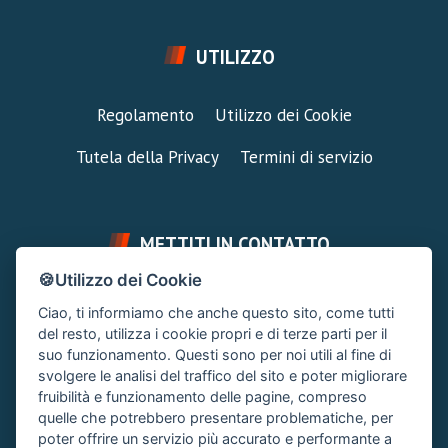
UTILIZZO
Regolamento
Utilizzo dei Cookie
Tutela della Privacy
Termini di servizio
METTITI IN CONTATTO
🍪Utilizzo dei Cookie
FAI UNA DOMANDA
SUPPORTO FORUM
Ciao, ti informiamo che anche questo sito, come tutti
Chiedi un Consiglio
Area Ticket
del resto, utilizza i cookie propri e di terze parti per il
suo funzionamento. Questi sono per noi utili al fine di
CONTATTA L'AMMINISTRAZIONE
svolgere le analisi del traffico del sito e poter migliorare
Clicca quì
fruibilità e funzionamento delle pagine, compreso
quelle che potrebbero presentare problematiche, per
poter offrire un servizio più accurato e performante a