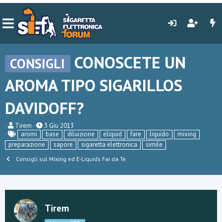
CONOSCETE UN
CONSIGLI
AROMA TIPO SIGARILLOS
DAVIDOFF?
C
D
Tirem
3 Giu 2013
r
a
aromi
base
diluizione
eliquid
fare
liquido
mixing
e
t
preparazione
sapore
sigaretta elettronica
simile
a
a
t
d
Consigli sul Mixing ed E-Liquids Fai da Te
o
i
r
i
e
n
D
i
i
z
s
i
Tirem
c
o
u