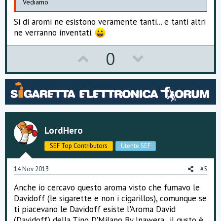
Vediamo
Si di aromi ne esistono veramente tanti... e tanti altri
ne verranno inventati.
U
D
0
p
o
v
w
o
n
t
v
LordHero
e
o
SEF Top Contributors
Utente SEF
t
e
14 Nov 2013
#5
Anche io cercavo questo aroma visto che fumavo le
Davidoff (le sigarette e non i cigarillos), comunque se
ti piacevano le Davidoff esiste l'Aroma David
(Davidoff) della Tino D'Milano By Inawera...il gusto è