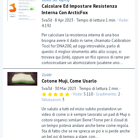
Calcolare Ed Impostare Resistenza
Interna Con ArcticFox
Sva3d
8 Apr 2023
Tempo di lettura 1 min.
Visite
4.192
Per calcolare la resistenza interna di una box
bisogna avere il dado in rame, chiamato Calibration
Tool for DNA200, ad oggi introvabile, parlo di
questo: il miglior strumento atto allo scopo, si
trovava qui (link), oppure un filo spesso di rame per
cortocircuitare un atomizzatore (usatene uno...
Guide
Cotone Muji, Come Usarlo
Sva3d
30 Mar 2023
Tempo di lettura 2 min.
5
Visite
5.110
Gradimento
2
,
Valutazioni
3
0
0
Un saluto a tutti ed inizio subito postandovi un
s
t
video di come si è sempre lavorato un pad di Muji o
e
cotoni organici similari: Bene! Forse per il cloud di
l
un tempo poteva andare anche bene come regola.
l
a
Sta di fatto che se ne spreca un po' e si perde anche
(
un bel po' di tempo a stare, con...