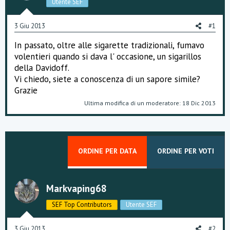
Utente SEF
s
s
i
3 Giu 2013
#1
o
n
In passato, oltre alle sigarette tradizionali, fumavo
e
volentieri quando si dava l' occasione, un sigarillos
della Davidoff.
Vi chiedo, siete a conoscenza di un sapore simile?
Grazie
Ultima modifica di un moderatore:
18 Dic 2013
ORDINE PER DATA
ORDINE PER VOTI
Markvaping68
SEF Top Contributors
Utente SEF
3 Giu 2013
#2