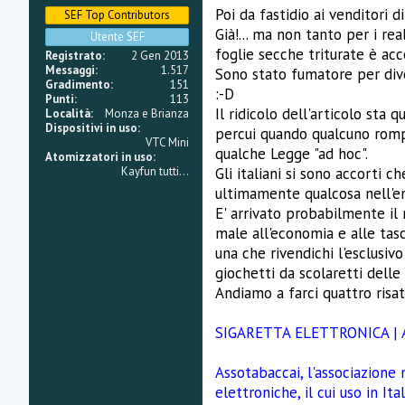
i
Poi da fastidio ai venditori d
SEF Top Contributors
o
n
Già!... ma non tanto per i re
Utente SEF
e
foglie secche triturate è ac
Registrato
2 Gen 2013
Messaggi
1.517
Sono stato fumatore per diver
Gradimento
151
:-D
Punti
113
Il ridicolo dell'articolo sta 
Località
Monza e Brianza
Dispositivi in uso
percui quando qualcuno rompe 
VTC Mini
qualche Legge "ad hoc".
Atomizzatori in uso
Gli italiani si sono accorti c
Kayfun tutti...
ultimamente qualcosa nell'emi
E' arrivato probabilmente il 
male all'economia e alle tasch
una che rivendichi l'esclusiv
giochetti da scolaretti dell
Andiamo a farci quattro risat
SIGARETTA ELETTRONICA | 
Assotabaccai, l'associazione 
elettroniche, il cui uso in It