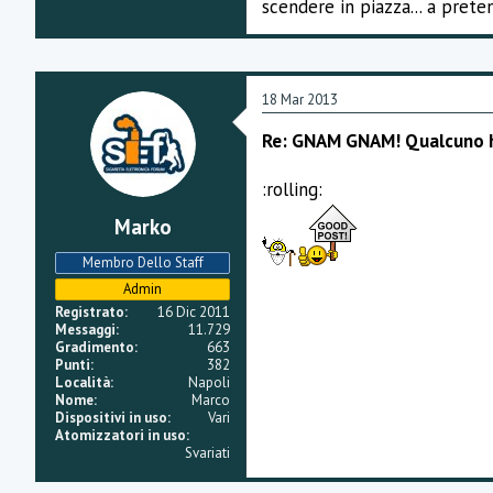
scendere in piazza... a preten
18 Mar 2013
Re: GNAM GNAM! Qualcuno h
:rolling:
Marko
Membro Dello Staff
Admin
Registrato
16 Dic 2011
Messaggi
11.729
Gradimento
663
Punti
382
Località
Napoli
Nome
Marco
Dispositivi in uso
Vari
Atomizzatori in uso
Svariati