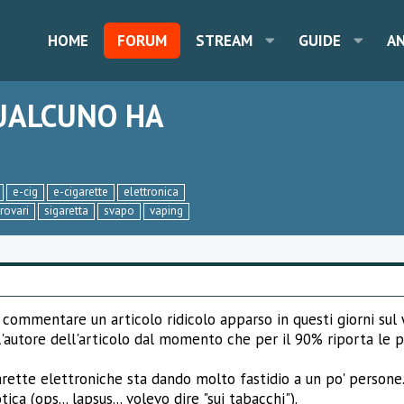
HOME
FORUM
STREAM
GUIDE
A
UALCUNO HA
e-cig
e-cigarette
elettronica
rovari
sigaretta
svapo
vaping
 commentare un articolo ridicolo apparso in questi giorni sul we
'autore dell'articolo dal momento che per il 90% riporta le pa
garette elettroniche sta dando molto fastidio a un po' persone. 
tica (ops... lapsus... volevo dire "sui tabacchi").