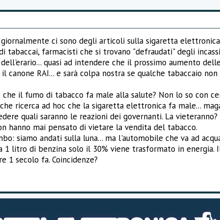
iornalmente ci sono degli articoli sulla sigaretta elettronica
di tabaccai, farmacisti che si trovano "defraudati" degli incas
 dell'erario... quasi ad intendere che il prossimo aumento delle
l canone RAI... e sarà colpa nostra se qualche tabaccaio non a
e il fumo di tabacco fa male alla salute? Non lo so con certe
lche ricerca ad hoc che la sigaretta elettronica fa male... ma
vedere quali saranno le reazioni dei governanti. La vieteranno
non hanno mai pensato di vietare la vendita del tabacco.
mbo: siamo andati sulla luna... ma l'automobile che va ad acqu
 1 litro di benzina solo il 30% viene trasformato in energia. 
re 1 secolo fa. Coincidenze?