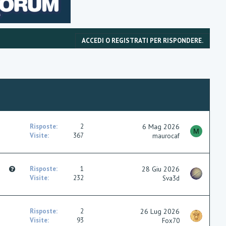
ACCEDI O REGISTRATI PER RISPONDERE.
Risposte
2
6 Mag 2026
M
Visite
367
maurocaf
Q
Risposte
1
28 Giu 2026
u
Visite
232
Sva3d
e
s
t
Risposte
2
26 Lug 2026
i
Visite
93
Fox70
o