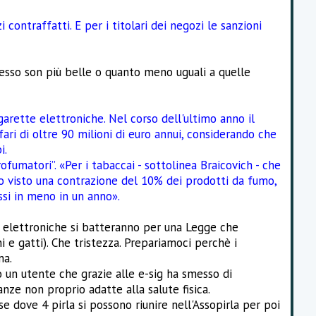
contraffatti. E per i titolari dei negozi le sanzioni
 spesso son più belle o quanto meno uguali a quelle
arette elettroniche. Nel corso dell'ultimo anno il
ri di oltre 90 milioni di euro annui, considerando che
i.
ofumatori”. «Per i tabaccai - sottolinea Braicovich - che
no visto una contrazione del 10% dei prodotti da fumo,
ssi in meno in un anno».
e elettroniche si batteranno per una Legge che
i e gatti). Che tristezza. Prepariamoci perchè i
ma.
n utente che grazie alle e-sig ha smesso di
nze non proprio adatte alla salute fisica.
 dove 4 pirla si possono riunire nell'Assopirla per poi