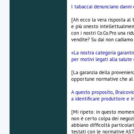
I tabaccai denunciano danni 
[Ah ecco la vera risposta al 
e più onesto intellettualmen
con i nostri Co.Co.Pro una r
vendite? Su dai non cadiamo n
«La nostra categoria garanti
per motivi legati alla salute 
[La garanzia della provenien
opportune normative che al
A questo proposito, Braicovich
a identificare produttore e i
[Mi ripeto: in questo moment
non è certo colpa dei negozia
abbiano difficoltà particola
testati con le normative AS