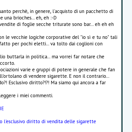
Quanto perchè, in genere, l'acquisto di un pacchetto di
 una brioches... eh, eh :-D
vendite di foglie secche triturate sono bar... eh eh eh
on le vecchie logiche corporative del "io sì e tu no" tali
tto per pochi eletti... va tolto dai coglioni con
io buttarla in politica... ma vorrei far notare che
accorto.
sociazioni varie e gruppi di potere in generale che fan
'ortolano di vendere sigarette. E non il contrario...
do?! Esclusivo diritto?!?! Ma siamo qui ancora a far
 leggere i miei commenti.
IE
 l'esclusivo diritto di vendita delle sigarette