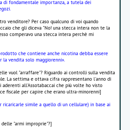
ra di fondamentale importanza, a tutela dei
egozi.
tro venditore? Per caso qualcuno di voi quando
ccaio che gli diceva "No! una stecca intera non te la
 spesso comperavo una stecca intera perchè mi
 prodotto che contiene anche nicotina debba essere
r la vendita solo maggiorenni».
le vuol "arraffare"? Riguardo ai controlli sulla vendita
ale. La settima e ottava cifra rappresentano l'anno di
i aderenti all'Assotabaccai che più volte ho visto
ce fiscale per capire che erano ultra-minorenni]
icaricarle simile a quello di un cellulare) in base ai
o delle "armi improprie"?]