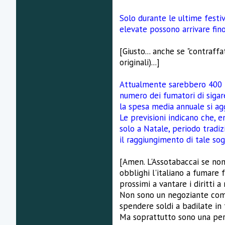
Solo durante le ultime festivi
elevate possono arrivare fino
[Giusto... anche se "contraff
originali)...]
Attualmente sarebbero 400 mi
numero dei fumatori di sigar
la spesa media annuale si agg
Le previsioni indicano che, en
solo a Natale, periodo tradi
il raggiungimento di tale sog
[Amen. L'Assotabaccai se non
obblighi l'italiano a fumare 
prossimi a vantare i diritti 
Non sono un negoziante come
spendere soldi a badilate in 
Ma soprattutto sono una perso