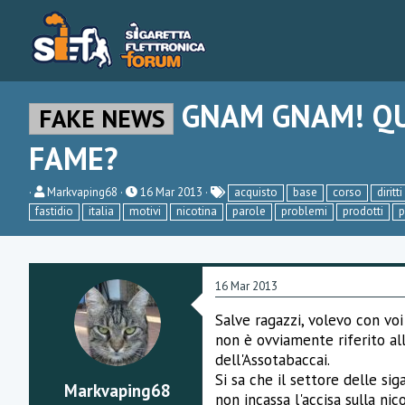
GNAM GNAM! Q
FAKE NEWS
FAME?
C
D
Markvaping68
16 Mar 2013
acquisto
base
corso
diritti
r
a
fastidio
italia
motivi
nicotina
parole
problemi
prodotti
p
e
t
a
a
t
d
o
i
r
i
16 Mar 2013
e
n
D
i
Salve ragazzi, volevo con voi
i
z
s
i
non è ovviamente riferito all
c
o
dell'Assotabaccai.
u
Si sa che il settore delle si
s
Markvaping68
s
non incassa l'accisa sulla nico