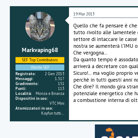
19 Mar 2013
Quello che fa pensare è che g
tutto rivolto alle lamentele 
settore di intaccare le casse
nostra se aumenterà l'IMU o i
Markvaping68
Che vergogna...
Da quanto tempo è assodato ch
SEF Top Contributors
arriverà a decretare con qua
Utente SEF
Sicuro!... ma voglio proprio 
Registrato
2 Gen 2013
Messaggi
1.517
perchè in tutti questi anni 
Gradimento
151
Che dire? Il mondo gira stra
Punti
113
potenziale energetico che ha
Località
Monza e Brianza
Dispositivi in uso
a combustione interna di olt
VTC Mini
Atomizzatori in uso
Kayfun tutti...