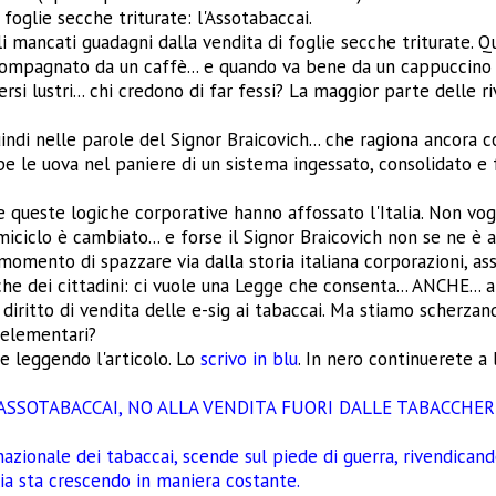
i foglie secche triturate: l'Assotabaccai.
ali mancati guadagni dalla vendita di foglie secche triturate. 
compagnato da un caffè... e quando va bene da un cappuccino e
si lustri... chi credono di far fessi? La maggior parte delle ri
quindi nelle parole del Signor Braicovich... che ragiona ancora c
le uova nel paniere di un sistema ingessato, consolidato e fa
he queste logiche corporative hanno affossato l'Italia. Non vogl
ciclo è cambiato... e forse il Signor Braicovich non se ne è 
momento di spazzare via dalla storia italiana corporazioni, as
e dei cittadini: ci vuole una Legge che consenta... ANCHE... all
o diritto di vendita delle e-sig ai tabaccai. Ma stiamo scherzan
e elementari?
e leggendo l'articolo. Lo
scrivo in blu
. In nero continuerete a
ASSOTABACCAI, NO ALLA VENDITA FUORI DALLE TABACCHER
nazionale dei tabaccai, scende sul piede di guerra, rivendicando
alia sta crescendo in maniera costante.