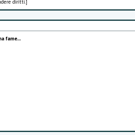
dere diritti.]
a fame...