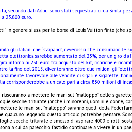
tà, secondo dati Adoc, sono stati sequestrati circa 3mila pezzi 
 a 25.800 euro.
atti" in genere si usa per le borse di Louis Vuitton finte (che
la gli italiani che “svapano”, ovverossia che consumano le sig
etta elettronica sarebbe aumentato del 25%, per un giro d'affa
ira intorno ai 230 euro tra acquisto del kit, ricariche e ricamb
tro la fine del 2013, diventeranno oltre due milioni gli “elettr
zionalmente favorevole alle vendite di sigari e sigarette, han
lia corrisponderebbe a un calo pari a circa 850 milioni di inca
 riuscuranno a mettere le mani sul "malloppo" delle sigarett
foglie secche triturate (anche i minorenni, uomini e donne, can
a mettere le mani sul "malloppo" saranno quelli della Federfar
 qualcuno leggendo questo articolo potrebbe pensare. Sono u
foglie secche triturate e smesso di aspirare 4000 e rotti sosta
na a cui da parecchio fastidio continuare a vivere in un paese