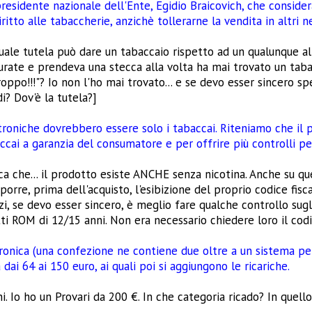
presidente nazionale dell'Ente, Egidio Braicovich, che conside
ritto alle tabaccherie, anzichè tollerarne la vendita in altri n
uale tutela può dare un tabaccaio rispetto ad un qualunque al
turate e prendeva una stecca alla volta ha mai trovato un taba
roppo!!!"? Io non l'ho mai trovato... e se devo esser sincero
i? Dov'è la tutela?]
troniche dovrebbero essere solo i tabaccai. Riteniamo che il
ccai a garanzia del consumatore e per offrire più controlli pe
ca che... il prodotto esiste ANCHE senza nicotina. Anche su quel
orre, prima dell'acquisto, l'esibizione del proprio codice fisc
zi, se devo esser sincero, è meglio fare qualche controllo sugl
ti ROM di 12/15 anni. Non era necessario chiedere loro il codi
tronica (una confezione ne contiene due oltre a un sistema per r
dai 64 ai 150 euro, ai quali poi si aggiungono le ricariche.
i. Io ho un Provari da 200 €. In che categoria ricado? In quell