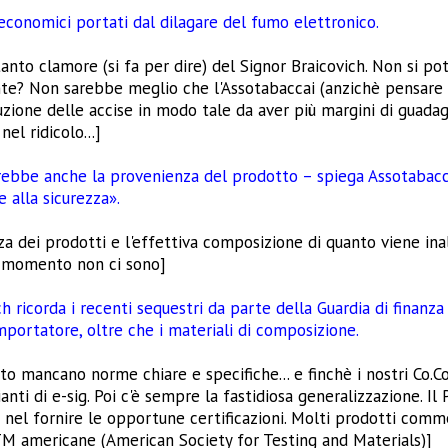
economici portati dal dilagare del fumo elettronico.
tanto clamore (si fa per dire) del Signor Braicovich. Non si p
te? Non sarebbe meglio che l'Assotabaccai (anzichè pensare di 
iduzione delle accise in modo tale da aver più margini di gua
el ridicolo...]
rebbe anche la provenienza del prodotto – spiega Assotabaccai
e alla sicurezza».
za dei prodotti e l'effettiva composizione di quanto viene in
 momento non ci sono]
 ricorda i recenti sequestri da parte della Guardia di finanza d
mportatore, oltre che i materiali di composizione.
o mancano norme chiare e specifiche... e finchè i nostri Co.Co
nti di e-sig. Poi c'è sempre la fastidiosa generalizzazione. I
ri nel fornire le opportune certificazioni. Molti prodotti c
TM americane (American Society for Testing and Materials)]