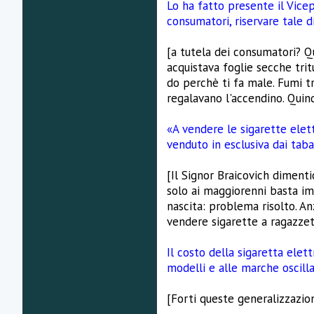
Lo ha fatto presente il Vice
consumatori, riservare tale di
[a tutela dei consumatori? Q
acquistava foglie secche tri
do perchè ti fa male. Fumi t
regalavano l'accendino. Quind
«A vendere le sigarette elet
venduto in esclusiva dai taba
[Il Signor Braicovich dimenti
solo ai maggiorenni basta imp
nascita: problema risolto. An
vendere sigarette a ragazzet
Il costo della sigaretta elet
modelli e alle marche oscilla 
[Forti queste generalizzazion