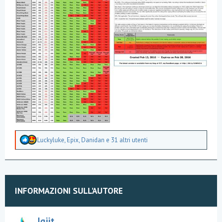
A
Luckyluke
,
Epix
,
Danidan
e 31 altri utenti
p
p
r
e
z
z
INFORMAZIONI SULL'AUTORE
a
m
e
n
Igiit