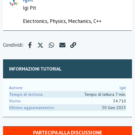
t
Igi Pit
i
:
Electronics, Physics, Mechanics, C++
Facebook
X (Twitter)
WhatsApp
e-mail
Link
Condividi:
INFORMAZIONI TUTORIAL
Autore
Igiit
Tempo di lettura
Tempo di lettura 7 min.
Visite
34.710
Ultimo aggiornamento
30 Gen 2023
PARTECIPA ALLA DISCUSSIONE