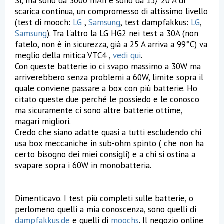
Si, ma sono da 3000 mAh e sono da 15/ 20 A di
scarica continua, un compromesso di altissimo livello
(test di mooch:
LG
,
Samsung
, test dampfakkus:
LG
,
Samsung
). Tra l'altro la LG HG2 nei test a 30A (non
fatelo, non è in sicurezza, già a 25 A arriva a 99°C) va
meglio della mitica VTC4 ,
vedi qui
.
Con queste batterie io ci svapo massimo a 30W ma
arriverebbero senza problemi a 60W, limite sopra il
quale conviene passare a box con più batterie. Ho
citato queste due perché le possiedo e le conosco
ma sicuramente ci sono altre batterie ottime,
magari migliori.
Credo che siano adatte quasi a tutti escludendo chi
usa box meccaniche in sub-ohm spinto ( che non ha
certo bisogno dei miei consigli) e a chi si ostina a
svapare sopra i 60W in monobatteria.
Dimenticavo. I test più completi sulle batterie, o
perlomeno quelli a mia conoscenza, sono quelli di
dampfakkus.de
e quelli di
moochs
. Il negozio online