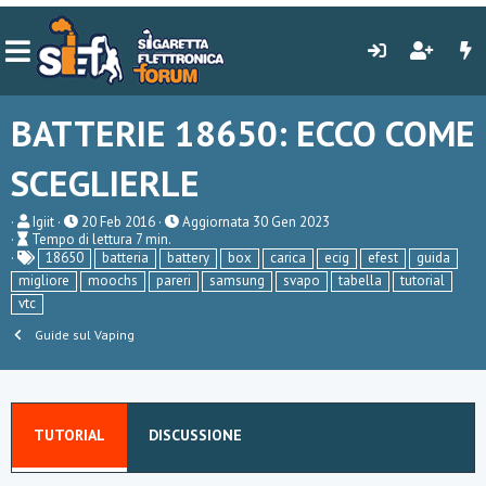
BATTERIE 18650: ECCO COME
SCEGLIERLE
A
P
Igiit
20 Feb 2016
Aggiornata
30 Gen 2023
T
u
u
Tempo di lettura 7 min.
e
t
T
b
18650
batteria
battery
box
carica
ecig
efest
guida
m
o
a
l
migliore
moochs
pareri
samsung
svapo
tabella
tutorial
p
r
g
i
vtc
o
e
s
d
h
Guide sul Vaping
i
d
l
a
e
t
t
e
t
u
TUTORIAL
DISCUSSIONE
r
a