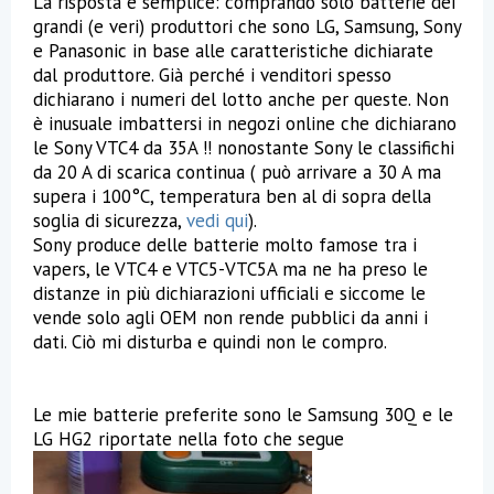
La risposta è semplice: comprando solo batterie dei
grandi (e veri) produttori che sono LG, Samsung, Sony
e Panasonic in base alle caratteristiche dichiarate
dal produttore. Già perché i venditori spesso
dichiarano i numeri del lotto anche per queste. Non
è inusuale imbattersi in negozi online che dichiarano
le Sony VTC4 da 35A !! nonostante Sony le classifichi
da 20 A di scarica continua ( può arrivare a 30 A ma
supera i 100°C, temperatura ben al di sopra della
soglia di sicurezza,
vedi qui
).
Sony produce delle batterie molto famose tra i
vapers, le VTC4 e VTC5-VTC5A ma ne ha preso le
distanze in più dichiarazioni ufficiali e siccome le
vende solo agli OEM non rende pubblici da anni i
dati. Ciò mi disturba e quindi non le compro.
Le mie batterie preferite sono le Samsung 30Q e le
LG HG2 riportate nella foto che segue