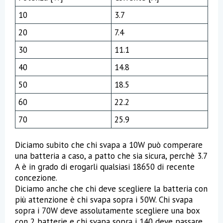
10
3.7
20
7.4
30
11.1
40
14.8
50
18.5
60
22.2
70
25.9
Diciamo subito che chi svapa a 10W può comperare
una batteria a caso, a patto che sia sicura, perchè 3.7
A è in grado di erogarli qualsiasi 18650 di recente
concezione.
Diciamo anche che chi deve scegliere la batteria con
più attenzione è chi svapa sopra i 50W. Chi svapa
sopra i 70W deve assolutamente scegliere una box
con 2 batterie e chi svapa sopra i 140 deve passare