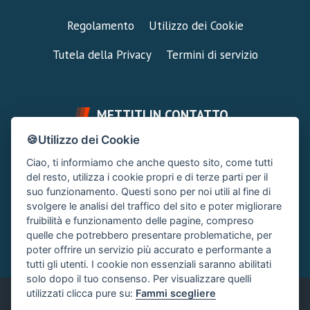
Regolamento
Utilizzo dei Cookie
Tutela della Privacy
Termini di servizio
METTITI IN CONTATTO
🍪Utilizzo dei Cookie
FAI UNA DOMANDA
SUPPORTO FORUM
Ciao, ti informiamo che anche questo sito, come tutti
Chiedi un Consiglio
Area Ticket
del resto, utilizza i cookie propri e di terze parti per il
suo funzionamento. Questi sono per noi utili al fine di
CONTATTA L'AMMINISTRAZIONE
svolgere le analisi del traffico del sito e poter migliorare
Clicca quì
fruibilità e funzionamento delle pagine, compreso
quelle che potrebbero presentare problematiche, per
poter offrire un servizio più accurato e performante a
tutti gli utenti. I cookie non essenziali saranno abilitati
solo dopo il tuo consenso. Per visualizzare quelli
utilizzati clicca pure su:
Fammi scegliere
Italiano