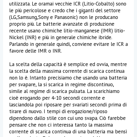
utilizzata. Le oramai vecchie ICR (Litio-Cobalto) sono
le più pericolose e credo che i giganti del settore
(LG,Samsung,Sony e Panasonic) non le producano
proprio più. Le batterie avanzate di produzione
recente usano chimiche litio-manganese (IMR) litio-
Nickel (INR) e più in generale chimiche ibride.
Parlando in generale quindi, conviene evitare le ICR a
favore delle IMR o INR.
La scelta della capacità è semplice ed ovvia, mentre
la scelta della massima corrente di scarica continua
non lo è. Intanto precisiamo che usando una batteria
per svapare, la si scarica in regime discontinuo,
simile al regime di scarica pulsata. La scarichiamo
cioè erogando per 4-10 secondi corrente e
lasciandola poi riposare per svariati secondi prima di
tirare di nuovo. I tempi di erogazione/riposo
dipendono dallo stile con cui uno svapa. Ciò farebbe
pensare che non ci interessa tanto la massima
corrente di scarica continua di una batteria ma bensì