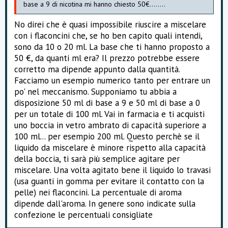
base a 9 di nicotina mi hanno chiesto 50€........
No direi che è quasi impossibile riuscire a miscelare
con i flaconcini che, se ho ben capito quali intendi,
sono da 10 o 20 ml. La base che ti hanno proposto a
50 €, da quanti ml era? Il prezzo potrebbe essere
corretto ma dipende appunto dalla quantità.
Facciamo un esempio numerico tanto per entrare un
po' nel meccanismo. Supponiamo tu abbia a
disposizione 50 ml di base a 9 e 50 ml di base a 0
per un totale di 100 ml. Vai in farmacia e ti acquisti
uno boccia in vetro ambrato di capacità superiore a
100 ml... per esempio 200 ml. Questo perchè se il
liquido da miscelare è minore rispetto alla capacità
della boccia, ti sarà più semplice agitare per
miscelare. Una volta agitato bene il liquido lo travasi
(usa guanti in gomma per evitare il contatto con la
pelle) nei flaconcini. La percentuale di aroma
dipende dall'aroma. In genere sono indicate sulla
confezione le percentuali consigliate