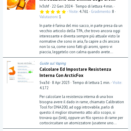
Iv3shf
22 Gen 2024
Tempo di lettura 4 min.
5
Visite
4.761
Gradimento
8
,
Valutazioni
1
0
0
In parte è farina del mio sacco, in parte presa da un
s
t
vecchio articolo della TPA, che trovo ancora oggi
e
interessante e diventa sempre più attuale visto le
l
normative che sono in aria, fa capire a chi ancora
l
a
non lo sa, come sono fatti gli aromi, spero vi
(
piaccia, leggetelo con calma quando avete...
e
)
Guide sul Vaping
Calcolare Ed Impostare Resistenza
Interna Con ArcticFox
Sva3d
8 Apr 2023
Tempo di lettura 1 min.
Visite
4.172
Per calcolare la resistenza interna di una box
bisogna avere il dado in rame, chiamato Calibration
Tool for DNA200, ad oggi introvabile, parlo di
questo: il miglior strumento atto allo scopo, si
trovava qui (link), oppure un filo spesso di rame per
cortocircuitare un atomizzatore (usatene uno...