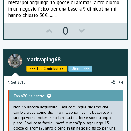
metà?poi aggiungo 15 gocce di aroma?l altro giorno
in un negozio fisico per una base a 9 di nicotina mi
hanno chiesto 50€........
U
D
0
p
o
v
w
o
n
Markvaping68
t
v
SEF Top Contributors
Utente SEF
e
o
9 Set 2015
#4
t
Tania70 ha scritto:
e
Non ho ancora acquistato....ma comunque diciamo che
cambia poco come dici...ho i flaconcini con il beccuccio a
siringa vorrei poter miscelare tutto li,forse sono troppo
piccoli?poi cosa faccio...metà e metà?poi aggiungo 15
gocce di aroma?l altro giorno in un negozio fisico per una