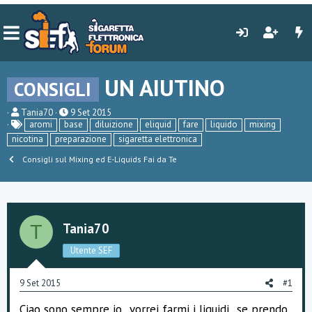
UN AIUTINO
CONSIGLI
C
D
Tania70
9 Set 2015
r
a
aromi
base
diluizione
eliquid
fare
liquido
mixing
e
t
nicotina
preparazione
sigaretta elettronica
a
a
t
d
Consigli sul Mixing ed E-Liquids Fai da Te
o
i
r
i
e
n
D
i
i
z
s
i
Tania70
T
c
o
u
Utente SEF
s
s
i
9 Set 2015
#1
o
n
Ciao sono sempre io...vorrei farmi i liquidi...se prendo