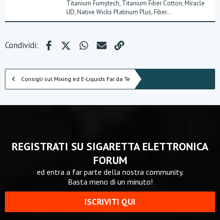
Titanium Fumytech, Titanium Fiber Cotton, Miracle
UD, Native Wicks Platinum Plus, Fiber...
Facebook
X (Twitter)
WhatsApp
e-mail
Link
Condividi:
Consigli sul Mixing ed E-Liquids Fai da Te
REGISTRATI SU SIGARETTA ELETTRONICA
FORUM
ed entra a far parte della nostra community.
Basta meno di un minuto!
ISCRIVITI QUI