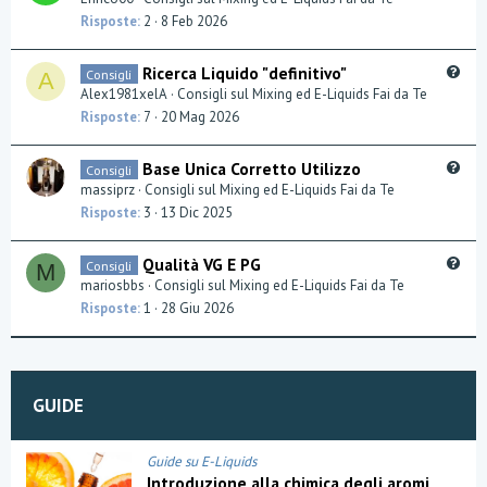
o
e
Risposte
2
8 Feb 2026
n
s
t
Q
Ricerca Liquido "definitivo"
Consigli
A
i
u
Alex1981xelA
Consigli sul Mixing ed E-Liquids Fai da Te
o
e
Risposte
7
20 Mag 2026
n
s
t
Q
Base Unica Corretto Utilizzo
Consigli
i
u
massiprz
Consigli sul Mixing ed E-Liquids Fai da Te
o
e
Risposte
3
13 Dic 2025
n
s
t
Q
Qualità VG E PG
Consigli
M
i
u
mariosbbs
Consigli sul Mixing ed E-Liquids Fai da Te
o
e
Risposte
1
28 Giu 2026
n
s
t
i
o
GUIDE
n
Guide su E-Liquids
Introduzione alla chimica degli aromi