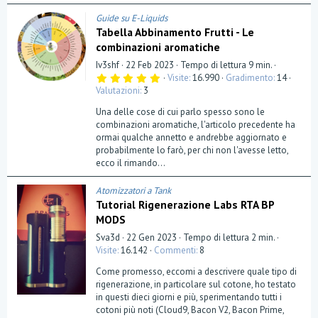
Guide su E-Liquids
Tabella Abbinamento Frutti - Le
combinazioni aromatiche
Iv3shf
22 Feb 2023
Tempo di lettura 9 min.
5
Visite
16.990
Gradimento
14
,
Valutazioni
3
0
0
Una delle cose di cui parlo spesso sono le
s
t
combinazioni aromatiche, l'articolo precedente ha
e
ormai qualche annetto e andrebbe aggiornato e
l
probabilmente lo farò, per chi non l'avesse letto,
l
a
ecco il rimando...
(
e
)
Atomizzatori a Tank
Tutorial Rigenerazione Labs RTA BP
MODS
Sva3d
22 Gen 2023
Tempo di lettura 2 min.
Visite
16.142
Commenti
8
Come promesso, eccomi a descrivere quale tipo di
rigenerazione, in particolare sul cotone, ho testato
in questi dieci giorni e più, sperimentando tutti i
cotoni più noti (Cloud9, Bacon V2, Bacon Prime,