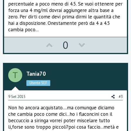
percentuale a poco meno di 4.5. Se vuoi ottenere per
forza una 4 mg/ml dovrai aggiungere altra base a
zero. Per dirti come devi prima dirmi le quantità che
hai a disposizione. Onestamente però da 4 a 4.5
cambia poco...
U
D
0
p
o
v
w
o
n
Tania70
T
t
v
Utente SEF
e
o
9 Set 2015
#3
t
Non ho ancora acquistato....ma comunque diciamo
e
che cambia poco come dici...ho i flaconcini con il
beccuccio a siringa vorrei poter miscelare tutto
li,forse sono troppo piccoli?poi cosa faccio...metà e