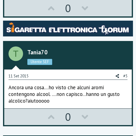
U
D
0
p
o
v
w
o
n
t
v
Tania70
T
e
o
Utente SEF
t
e
11 Set 2015
#5
Ancora una cosa....ho visto che alcuni aromi
contengono alcool. ....non capisco...hanno un gusto
alcolico?aiutooooo
U
D
0
p
o