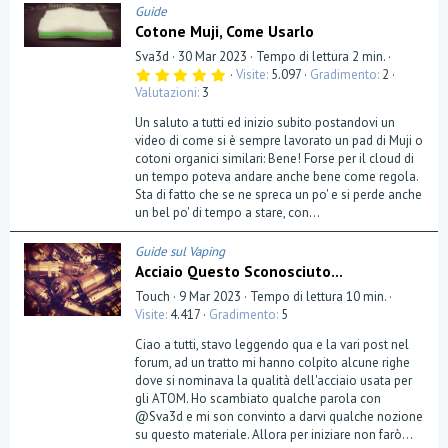
Guide
Cotone Muji, Come Usarlo
Sva3d
30 Mar 2023
Tempo di lettura 2 min.
5
Visite
5.097
Gradimento
2
,
Valutazioni
3
0
0
Un saluto a tutti ed inizio subito postandovi un
s
t
video di come si è sempre lavorato un pad di Muji o
e
cotoni organici similari: Bene! Forse per il cloud di
l
un tempo poteva andare anche bene come regola.
l
a
Sta di fatto che se ne spreca un po' e si perde anche
(
un bel po' di tempo a stare, con...
e
)
Guide sul Vaping
Acciaio Questo Sconosciuto...
Touch
9 Mar 2023
Tempo di lettura 10 min.
Visite
4.417
Gradimento
5
Ciao a tutti, stavo leggendo qua e la vari post nel
forum, ad un tratto mi hanno colpito alcune righe
dove si nominava la qualità dell'acciaio usata per
gli ATOM. Ho scambiato qualche parola con
@Sva3d e mi son convinto a darvi qualche nozione
su questo materiale. Allora per iniziare non farò...