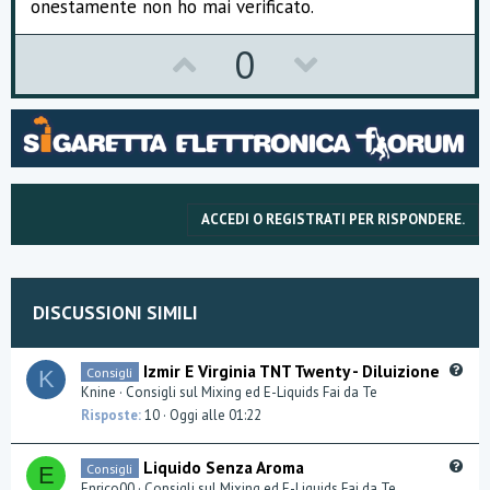
onestamente non ho mai verificato.
U
D
0
p
o
v
w
o
n
t
v
ACCEDI O REGISTRATI PER RISPONDERE.
e
o
t
e
DISCUSSIONI SIMILI
Q
Izmir E Virginia TNT Twenty - Diluizione
Consigli
K
u
Knine
Consigli sul Mixing ed E-Liquids Fai da Te
e
Risposte
10
Oggi alle 01:22
s
t
Q
Liquido Senza Aroma
Consigli
E
i
u
Enrico00
Consigli sul Mixing ed E-Liquids Fai da Te