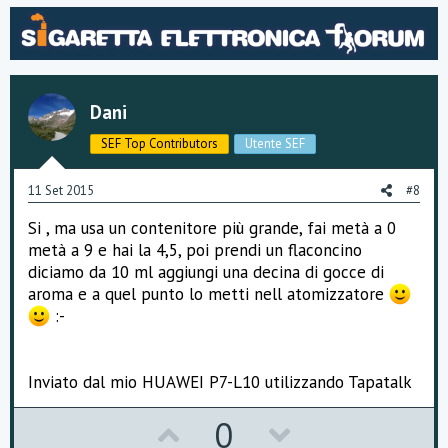
v
w
o
n
t
v
Dani
e
o
SEF Top Contributors
Utente SEF
t
e
11 Set 2015
#8
Si , ma usa un contenitore più grande, fai metà a 0
metà a 9 e hai la 4,5, poi prendi un flaconcino
diciamo da 10 ml aggiungi una decina di gocce di
aroma e a quel punto lo metti nell atomizzatore
:-
Inviato dal mio HUAWEI P7-L10 utilizzando Tapatalk
U
D
0