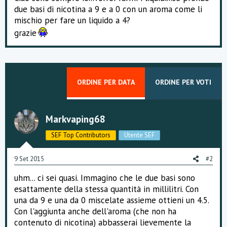
e
due basi di nicotina a 9 e a 0 con un aroma come li
mischio per fare un liquido a 4?
grazie
ORDINE PER DATA
ORDINE PER VOTI
Markvaping68
SEF Top Contributors
Utente SEF
9 Set 2015
#2
uhm... ci sei quasi. Immagino che le due basi sono
esattamente della stessa quantità in millilitri. Con
una da 9 e una da 0 miscelate assieme ottieni un 4.5.
Con l'aggiunta anche dell'aroma (che non ha
contenuto di nicotina) abbasserai lievemente la