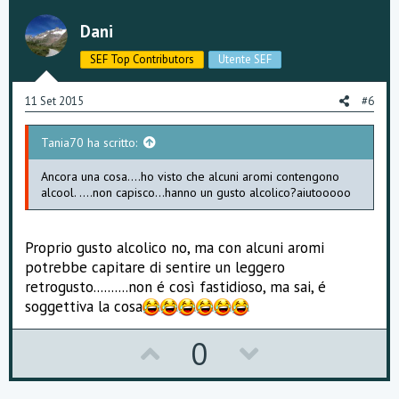
v
w
o
n
Dani
t
v
SEF Top Contributors
Utente SEF
e
o
11 Set 2015
#6
t
Tania70 ha scritto:
e
Ancora una cosa....ho visto che alcuni aromi contengono
alcool. ....non capisco...hanno un gusto alcolico?aiutooooo
Proprio gusto alcolico no, ma con alcuni aromi
potrebbe capitare di sentire un leggero
retrogusto..........non é così fastidioso, ma sai, é
soggettiva la cosa
U
D
0
p
o