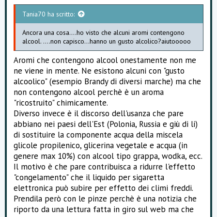
t
Tania70 ha scritto:
e
Ancora una cosa....ho visto che alcuni aromi contengono
alcool. ....non capisco...hanno un gusto alcolico?aiutooooo
Aromi che contengono alcool onestamente non me
ne viene in mente. Ne esistono alcuni con "gusto
alcoolico" (esempio Brandy di diversi marche) ma che
non contengono alcool perchè è un aroma
"ricostruito" chimicamente.
Diverso invece è il discorso dell'usanza che pare
abbiano nei paesi dell'Est (Polonia, Russia e giù di li)
di sostituire la componente acqua della miscela
glicole propilenico, glicerina vegetale e acqua (in
genere max 10%) con alcool tipo grappa, wodka, ecc.
Il motivo è che pare contribuisca a ridurre l'effetto
"congelamento" che il liquido per sigaretta
elettronica può subire per effetto dei climi freddi.
Prendila però con le pinze perchè è una notizia che
riporto da una lettura fatta in giro sul web ma che