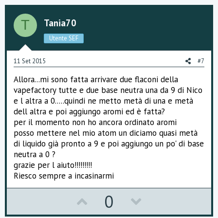
v
w
o
n
Tania70
T
t
v
Utente SEF
e
o
11 Set 2015
#7
t
Allora...mi sono fatta arrivare due flaconi della
e
vapefactory tutte e due base neutra una da 9 di Nico
e l altra a 0.....quindi ne metto metà di una e metà
dell altra e poi aggiungo aromi ed è fatta?
per il momento non ho ancora ordinato aromi
posso mettere nel mio atom un diciamo quasi metà
di liquido già pronto a 9 e poi aggiungo un po' di base
neutra a 0 ?
grazie per l aiuto!!!!!!!!!
Riesco sempre a incasinarmi
U
D
0
p
o