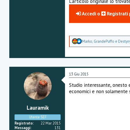
L'articolo originale lo trovat
Accedi
o
Registrati
A
Marko
,
GrandePuffo
e
Destyn
p
p
r
e
z
z
a
13 Giu 2015
m
e
Studio interessante, onesto 
n
economici e non solamente sci
t
i
:
Lauramik
Utente SEF
Registrato
22 Mar 2015
Messaggi
131