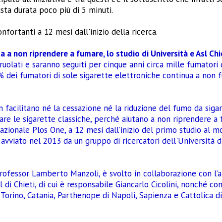
ista durata poco più di 5 minuti.
onfortanti a 12 mesi dall'inizio della ricerca.
a a non riprendere a fumare, lo studio di Università e Asl Chie
arruolati e saranno seguiti per cinque anni circa mille fumatori 
9% dei fumatori di sole sigarette elettroniche continua a non 
n facilitano né la cessazione né la riduzione del fumo da siga
are le sigarette classiche, perché aiutano a non riprendere a 
rnazionale Plos One, a 12 mesi dall’inizio del primo studio al m
 avviato nel 2013 da un gruppo di ricercatori dell'Università di
professor Lamberto Manzoli, è svolto in collaborazione con l’a
l di Chieti, di cui è responsabile Giancarlo Cicolini, nonché con
i Torino, Catania, Parthenope di Napoli, Sapienza e Cattolica 