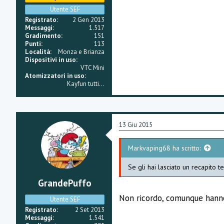
Utente SEF
Registrato
2 Gen 2013
Messaggi
1.517
Gradimento
151
Punti
113
Località
Monza e Brianza
Dispositivi in uso
VTC Mini
Atomizzatori in uso
Kayfun tutti...
13 Giu 2015
Markvaping68 ha scritto:
Se gli hai lasciato un recapito 
GrandePuffo
Non ricordo, comunque hanno
Utente SEF
Registrato
2 Set 2013
Messaggi
1.541