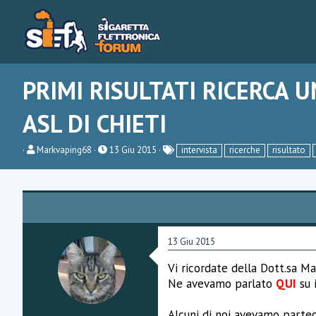
PRIMI RISULTATI RICERCA U
ASL DI CHIETI
C
D
Markvaping68
13 Giu 2015
intervista
ricerche
risultato
r
a
e
t
a
a
t
d
o
i
r
i
e
n
D
i
13 Giu 2015
i
z
s
i
Vi ricordate della Dott.sa Ma
c
o
Ne avevamo parlato
QUI
su 
u
s
s
Alcuni di noi avevamo parteci