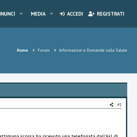
NNUNCI
MEDIA
ACCEDI
REGISTRATI
Home
Forum
Informazioni e Domande sulla Salute
#1
settimana scorsa ha ricevuto una telefonata dall'Asl di