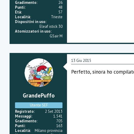
Gradimento
26
Punti
48
Età
57
Località
Trieste
Dispositivi in uso
Eleaf istick 30
Atomizzatori in uso
GSair M
13 Giu 2015
Perfetto, sinora ho compilat
GrandePuffo
Utente SEF
Registrato
2 Set 2013
Messaggi
1.541
Gradimento
705
Punti
163
Località
Milano provincia