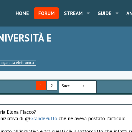
HOME
FORUM
STREAM
GUIDE
A
NIVERSITÀ E
sigaretta elettronica
1
2
Succ.
ria Elena Flacco?
iniziativa di @
GrandePuffo
che ne aveva postato l'articolo.
pato all'iniziativa e tra questi c'è il sottoscritto che infatti 