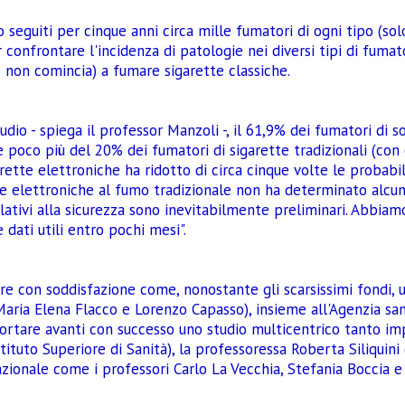
 seguiti per cinque anni circa mille fumatori di ogni tipo (solo
onfrontare l'incidenza di patologie nei diversi tipi di fumato
o non comincia) a fumare sigarette classiche.
studio - spiega il professor Manzoli -, il 61,9% dei fumatori d
re poco più del 20% dei fumatori di sigarette tradizionali (co
arette elettroniche ha ridotto di circa cinque volte le probabil
te elettroniche al fumo tradizionale non ha determinato alcu
 relativi alla sicurezza sono inevitabilmente preliminari. Abbia
 dati utili entro pochi mesi".
re con soddisfazione come, nonostante gli scarsissimi fondi, un 
ria Elena Flacco e Lorenzo Capasso), insieme all'Agenzia sanit
ortare avanti con successo uno studio multicentrico tanto impo
tituto Superiore di Sanità), la professoressa Roberta Siliquini 
ionale come i professori Carlo La Vecchia, Stefania Boccia e P