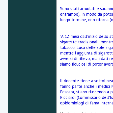
Sono stati arruolati e saranno
entrambe), in modo da poter c
lungo termine, non ritorna (
"A 12 mesi dall'inizio dello 
sigarette tradizionali, ment
tabacco. L'uso delle sole sig
mentre l'aggiunta di sigaret
avversi di rilievo, ma i dati
siamo fiduciosi di poter avere
Il docente tiene a sottolinea
fanno parte anche i medici Ma
Pescara, stiano riuscendo a p
Ricciardi (Commissario dell'Is
epidemiologi di fama internaz