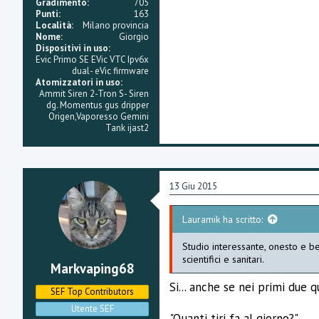
Gradimento
705
Punti
163
Località
Milano provincia
Nome
Giorgio
Dispositivi in uso
Evic Primo SE EVic VTC Ipv6x
dual- eVic firmware
Atomizzatori in uso
Ammit Siren 2-Tron S- Siren
dg. Momentus gus dripper
Origen,Vaporesso Gemini
Tank ijast2
13 Giu 2015
Lauramik ha scritto:
Studio interessante, onesto e b
scientifici e sanitari.
Markvaping68
Si... anche se nei primi due 
SEF Top Contributors
Utente SEF
"Quanti tiri fa al giorno?"