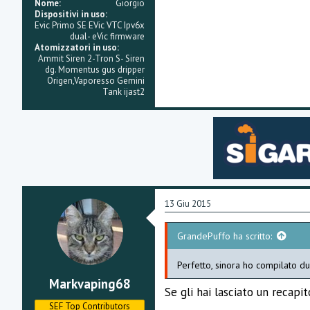
Nome
Giorgio
Dispositivi in uso
Evic Primo SE EVic VTC Ipv6x
dual- eVic firmware
Atomizzatori in uso
Ammit Siren 2-Tron S- Siren
dg. Momentus gus dripper
Origen,Vaporesso Gemini
Tank ijast2
13 Giu 2015
GrandePuffo ha scritto:
Perfetto, sinora ho compilato d
Markvaping68
Se gli hai lasciato un recapi
SEF Top Contributors