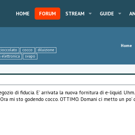
HOME
FORUM
STREAM
GUIDE
A
Home
cioccolato
cocco
diluizione
a elettronica
svapo
ozio di fiducia. E' arrivata la nuova fornitura di e-liquid. Uhm
to". Ora mi sto godendo cocco. OTTIMO. Domani ci metto un po'