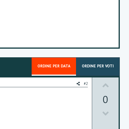
ORDINE PER DATA
ORDINE PER VOTI
U
#2
p
0
v
D
o
o
t