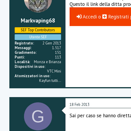
Questo il link della ditta pro
Accedi
o
Registrati
Markvaping68
SEF Top Contributors
Utente SEF
Registrato
2 Gen 2013
Messaggi
1.517
Gradimento
151
Punti
113
Località
Monza e Brianza
Dispositivi in uso
VTC Mini
Atomizzatori in uso
Kayfun tutti...
18 Feb 2013
G
Sai per caso se hanno diret