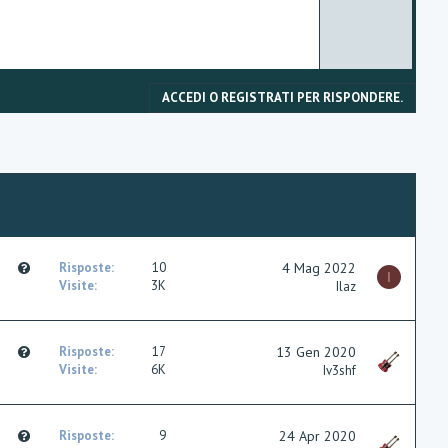
n
v
o
ACCEDI O REGISTRATI PER RISPONDERE.
t
e
Q
Risposte
10
4 Mag 2022
I
u
Visite
3K
Ilaz
e
s
t
Q
Risposte
17
13 Gen 2020
i
u
Visite
6K
Iv3shf
o
e
n
s
t
Q
Risposte
9
24 Apr 2020
i