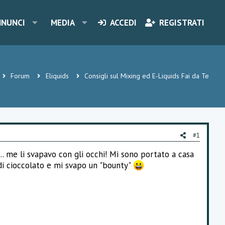
NNUNCI
MEDIA
ACCEDI
REGISTRATI
Forum
Eliquids
Consigli sul Mixing ed E-Liquids Fai da Te
#1
... me li svapavo con gli occhi! Mi sono portato a casa
 di cioccolato e mi svapo un "bounty"