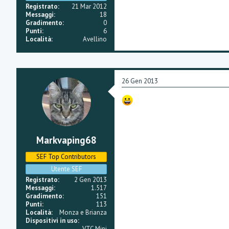
Registrato
21 Mar 2012
Messaggi
18
Gradimento
0
Punti
6
Località
Avellino
26 Gen 2013
Markvaping68
SEF Top Contributors
Utente SEF
Registrato
2 Gen 2013
Messaggi
1.517
Gradimento
151
Punti
113
Località
Monza e Brianza
Dispositivi in uso
VTC Mini