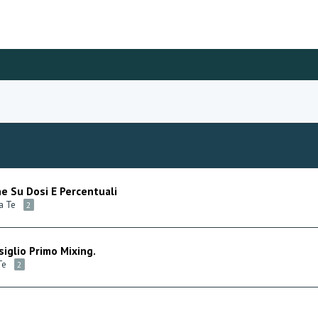
ne Su Dosi E Percentuali
da Te
2
siglio Primo Mixing.
Te
2