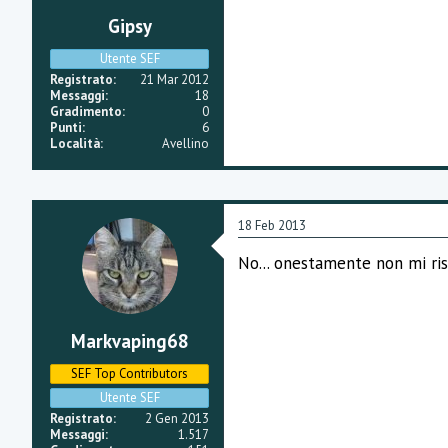
Gipsy
Utente SEF
Registrato
21 Mar 2012
Messaggi
18
Gradimento
0
Punti
6
Località
Avellino
18 Feb 2013
No... onestamente non mi ris
Markvaping68
SEF Top Contributors
Utente SEF
Registrato
2 Gen 2013
Messaggi
1.517