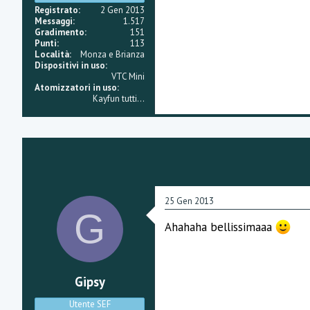
e
Registrato
2 Gen 2013
Messaggi
1.517
Gradimento
151
Punti
113
Località
Monza e Brianza
Dispositivi in uso
VTC Mini
Atomizzatori in uso
Kayfun tutti...
25 Gen 2013
G
Ahahaha bellissimaaa
Gipsy
Utente SEF