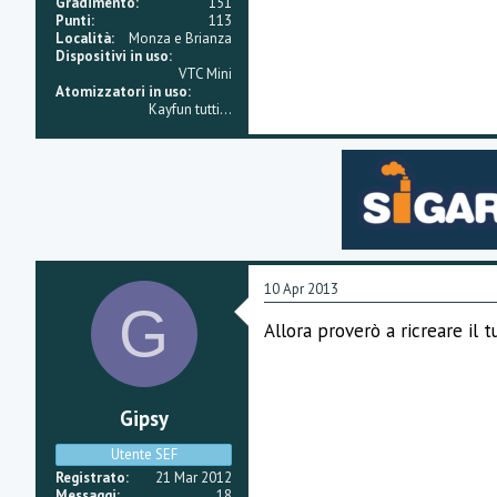
Gradimento
151
Punti
113
Località
Monza e Brianza
Dispositivi in uso
VTC Mini
Atomizzatori in uso
Kayfun tutti...
10 Apr 2013
G
Allora proverò a ricreare il 
Gipsy
Utente SEF
Registrato
21 Mar 2012
Messaggi
18