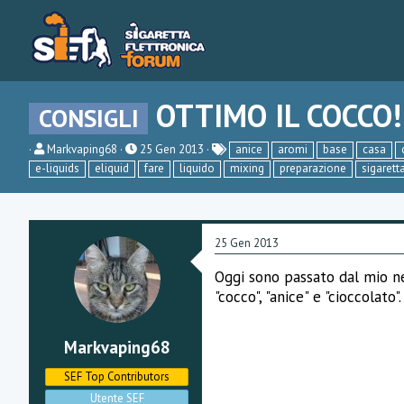
OTTIMO IL COCCO!
CONSIGLI
C
D
Markvaping68
25 Gen 2013
anice
aromi
base
casa
r
a
e-liquids
eliquid
fare
liquido
mixing
preparazione
sigarett
e
t
a
a
t
d
o
i
r
i
25 Gen 2013
e
n
D
i
Oggi sono passato dal mio neg
i
z
s
i
"cocco", "anice" e "cioccola
c
o
u
s
Markvaping68
s
i
SEF Top Contributors
o
n
Utente SEF