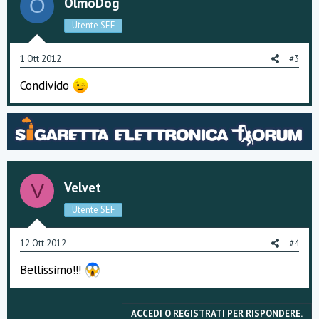
OlmoDog
O
Utente SEF
1 Ott 2012
#3
Condivido
Velvet
V
Utente SEF
12 Ott 2012
#4
Bellissimo!!!
ACCEDI O REGISTRATI PER RISPONDERE.