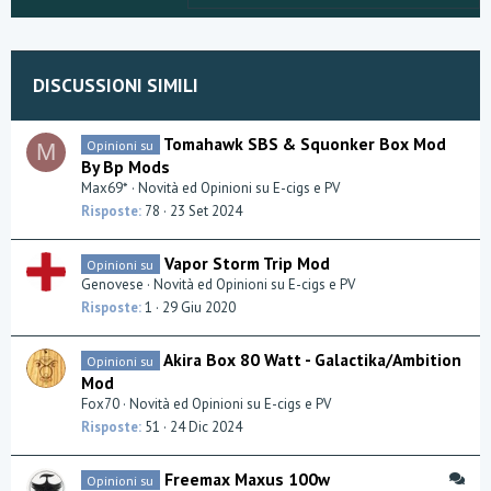
DISCUSSIONI SIMILI
Tomahawk SBS & Squonker Box Mod
Opinioni su
M
By Bp Mods
Max69*
Novità ed Opinioni su E-cigs e PV
Risposte
78
23 Set 2024
Vapor Storm Trip Mod
Opinioni su
Genovese
Novità ed Opinioni su E-cigs e PV
Risposte
1
29 Giu 2020
Akira Box 80 Watt - Galactika/Ambition
Opinioni su
Mod
Fox70
Novità ed Opinioni su E-cigs e PV
Risposte
51
24 Dic 2024
D
Freemax Maxus 100w
Opinioni su