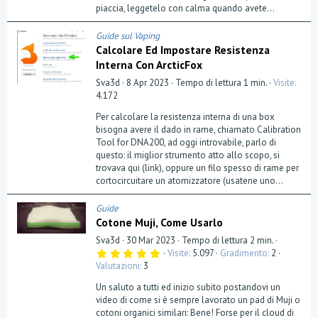
(
piaccia, leggetelo con calma quando avete...
e
)
Guide sul Vaping
Calcolare Ed Impostare Resistenza
Interna Con ArcticFox
Sva3d
8 Apr 2023
Tempo di lettura 1 min.
Visite
4.172
Per calcolare la resistenza interna di una box
bisogna avere il dado in rame, chiamato Calibration
Tool for DNA200, ad oggi introvabile, parlo di
questo: il miglior strumento atto allo scopo, si
trovava qui (link), oppure un filo spesso di rame per
cortocircuitare un atomizzatore (usatene uno...
Guide
Cotone Muji, Come Usarlo
Sva3d
30 Mar 2023
Tempo di lettura 2 min.
5
Visite
5.097
Gradimento
2
,
Valutazioni
3
0
0
Un saluto a tutti ed inizio subito postandovi un
s
t
video di come si è sempre lavorato un pad di Muji o
e
cotoni organici similari: Bene! Forse per il cloud di
l