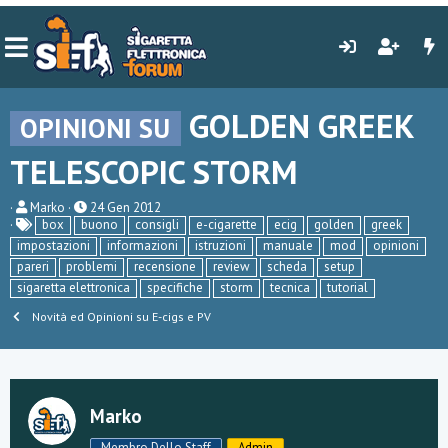
GOLDEN GREEK
OPINIONI SU
TELESCOPIC STORM
C
D
Marko
24 Gen 2012
r
a
box
buono
consigli
e-cigarette
ecig
golden
greek
e
t
impostazioni
informazioni
istruzioni
manuale
mod
opinioni
a
a
pareri
problemi
recensione
review
scheda
setup
t
d
o
i
sigaretta elettronica
specifiche
storm
tecnica
tutorial
r
i
Novità ed Opinioni su E-cigs e PV
e
n
D
i
i
z
s
i
c
o
u
Marko
s
s
i
Membro Dello Staff
Admin