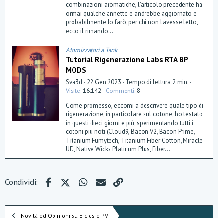
t
combinazioni aromatiche, l'articolo precedente ha
e
ormai qualche annetto e andrebbe aggiornato e
l
probabilmente lo farò, per chi non l'avesse letto,
l
a
ecco il rimando...
(
e
)
Atomizzatori a Tank
Tutorial Rigenerazione Labs RTA BP
MODS
Sva3d
22 Gen 2023
Tempo di lettura 2 min.
Visite
16.142
Commenti
8
Come promesso, eccomi a descrivere quale tipo di
rigenerazione, in particolare sul cotone, ho testato
in questi dieci giorni e più, sperimentando tutti i
cotoni più noti (Cloud9, Bacon V2, Bacon Prime,
Titanium Fumytech, Titanium Fiber Cotton, Miracle
UD, Native Wicks Platinum Plus, Fiber...
Facebook
X (Twitter)
WhatsApp
e-mail
Link
Condividi:
Novità ed Opinioni su E-cigs e PV