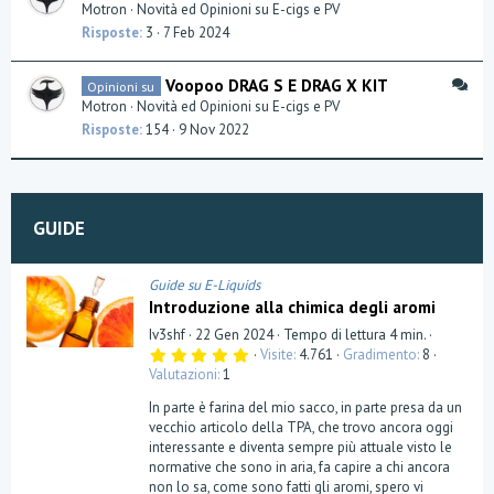
i
Motron
Novità ed Opinioni su E-cigs e PV
s
Risposte
3
7 Feb 2024
c
u
D
Voopoo DRAG S E DRAG X KIT
Opinioni su
s
i
Motron
Novità ed Opinioni su E-cigs e PV
s
s
Risposte
154
9 Nov 2022
i
c
o
u
n
s
s
GUIDE
i
o
n
Guide su E-Liquids
Introduzione alla chimica degli aromi
Iv3shf
22 Gen 2024
Tempo di lettura 4 min.
5
Visite
4.761
Gradimento
8
,
Valutazioni
1
0
0
In parte è farina del mio sacco, in parte presa da un
s
t
vecchio articolo della TPA, che trovo ancora oggi
e
interessante e diventa sempre più attuale visto le
l
normative che sono in aria, fa capire a chi ancora
l
a
non lo sa, come sono fatti gli aromi, spero vi