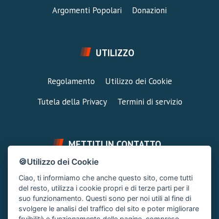
Argomenti Popolari
Donazioni
UTILIZZO
Regolamento
Utilizzo dei Cookie
Tutela della Privacy
Termini di servizio
METTITI IN CONTATTO
🍪Utilizzo dei Cookie
FAI UNA DOMANDA
SUPPORTO FORUM
Ciao, ti informiamo che anche questo sito, come tutti
Chiedi un Consiglio
Area Ticket
del resto, utilizza i cookie propri e di terze parti per il
suo funzionamento. Questi sono per noi utili al fine di
CONTATTA L'AMMINISTRAZIONE
svolgere le analisi del traffico del sito e poter migliorare
Clicca quì
fruibilità e funzionamento delle pagine, compreso