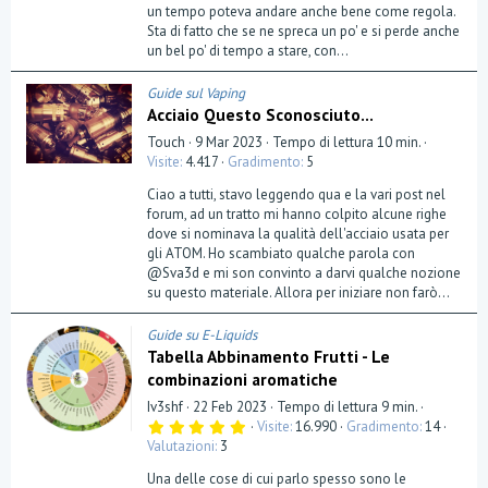
un tempo poteva andare anche bene come regola.
l
a
Sta di fatto che se ne spreca un po' e si perde anche
(
un bel po' di tempo a stare, con...
e
)
Guide sul Vaping
Acciaio Questo Sconosciuto...
Touch
9 Mar 2023
Tempo di lettura 10 min.
Visite
4.417
Gradimento
5
Ciao a tutti, stavo leggendo qua e la vari post nel
forum, ad un tratto mi hanno colpito alcune righe
dove si nominava la qualità dell'acciaio usata per
gli ATOM. Ho scambiato qualche parola con
@Sva3d e mi son convinto a darvi qualche nozione
su questo materiale. Allora per iniziare non farò...
Guide su E-Liquids
Tabella Abbinamento Frutti - Le
combinazioni aromatiche
Iv3shf
22 Feb 2023
Tempo di lettura 9 min.
5
Visite
16.990
Gradimento
14
,
Valutazioni
3
0
0
Una delle cose di cui parlo spesso sono le
s