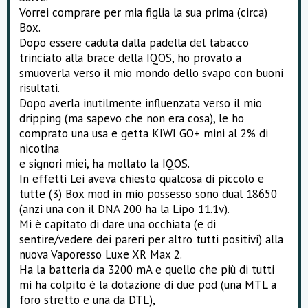
e
Vorrei comprare per mia figlia la sua prima (circa)
Box.
Dopo essere caduta dalla padella del tabacco
trinciato alla brace della IQOS, ho provato a
smuoverla verso il mio mondo dello svapo con buoni
risultati.
Dopo averla inutilmente influenzata verso il mio
dripping (ma sapevo che non era cosa), le ho
comprato una usa e getta KIWI GO+ mini al 2% di
nicotina
e signori miei, ha mollato la IQOS.
In effetti Lei aveva chiesto qualcosa di piccolo e
tutte (3) Box mod in mio possesso sono dual 18650
(anzi una con il DNA 200 ha la Lipo 11.1v).
Mi è capitato di dare una occhiata (e di
sentire/vedere dei pareri per altro tutti positivi) alla
nuova Vaporesso Luxe XR Max 2.
Ha la batteria da 3200 mA e quello che più di tutti
mi ha colpito è la dotazione di due pod (una MTL a
foro stretto e una da DTL),