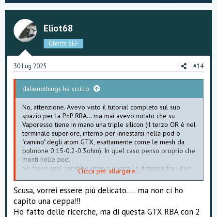
o
n
t
v
Eliot68
e
o
Utente SEF
t
e
30 Lug 2025
#14
dalienothings ha scritto:
No, attenzione. Avevo visto il tutorial completo sul suo
spazio per la PnP RBA... ma mai avevo notato che su
Vaporesso tiene in mano una triple silicon (il terzo OR è nel
terminale superiore, interno per innestarsi nella pod o
"camino" degli atom GTX, esattamente come le mesh da
polmone 0.15-0.2-0.3ohm). In quel caso penso proprio che
monti nelle pod.
Se fosse così, sarebbe ottimo: a vista, la distanza fra i due
Clicca per allargare...
o-ring bottom sembra essere la stessa delle mesh vendute
in pacchi da 5.
Scusa, vorrei essere più delicato..... ma non ci ho
Farò ricerche se esiste un'altra versione rispetto a quella
capito una ceppa!!!
che trovai io (ved. foto a fine giornata).
Ho fatto delle ricerche, ma di questa GTX RBA con 2
Anzi, mi porterebbe ad usare esclusivamente un paio di