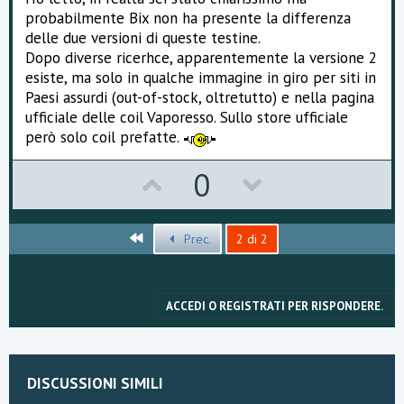
probabilmente Bix non ha presente la differenza
delle due versioni di queste testine.
Dopo diverse ricerhce, apparentemente la versione 2
esiste, ma solo in qualche immagine in giro per siti in
Paesi assurdi (out-of-stock, oltretutto) e nella pagina
ufficiale delle coil Vaporesso. Sullo store ufficiale
però solo coil prefatte.
U
D
0
p
o
v
w
Primo
Prec.
2 di 2
o
n
t
v
ACCEDI O REGISTRATI PER RISPONDERE.
e
o
t
DISCUSSIONI SIMILI
e