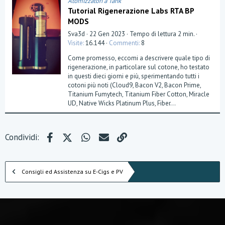
Atomizzatori a Tank
Tutorial Rigenerazione Labs RTA BP
MODS
Sva3d
22 Gen 2023
Tempo di lettura 2 min.
Visite
16.144
Commenti
8
Come promesso, eccomi a descrivere quale tipo di
rigenerazione, in particolare sul cotone, ho testato
in questi dieci giorni e più, sperimentando tutti i
cotoni più noti (Cloud9, Bacon V2, Bacon Prime,
Titanium Fumytech, Titanium Fiber Cotton, Miracle
UD, Native Wicks Platinum Plus, Fiber...
Facebook
X (Twitter)
WhatsApp
e-mail
Link
Condividi:
Consigli ed Assistenza su E-Cigs e PV