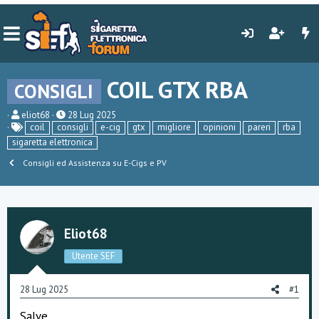
COIL GTX RBA
CONSIGLI
C
D
eliot68
28 Lug 2025
r
a
coil
consigli
e-cig
gtx
migliore
opinioni
pareri
rba
e
t
sigaretta elettronica
a
a
t
d
Consigli ed Assistenza su E-Cigs e PV
o
i
r
i
e
n
D
i
i
z
s
i
Eliot68
c
o
u
Utente SEF
s
s
i
28 Lug 2025
#1
o
n
Salve.