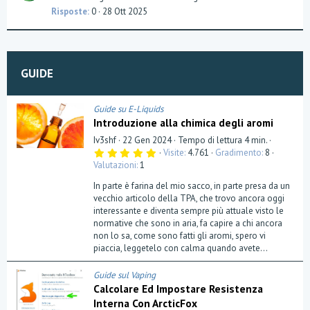
e
Risposte
0
28 Ott 2025
s
t
i
o
GUIDE
n
Guide su E-Liquids
Introduzione alla chimica degli aromi
Iv3shf
22 Gen 2024
Tempo di lettura 4 min.
5
Visite
4.761
Gradimento
8
,
Valutazioni
1
0
0
In parte è farina del mio sacco, in parte presa da un
s
t
vecchio articolo della TPA, che trovo ancora oggi
e
interessante e diventa sempre più attuale visto le
l
normative che sono in aria, fa capire a chi ancora
l
a
non lo sa, come sono fatti gli aromi, spero vi
(
piaccia, leggetelo con calma quando avete...
e
)
Guide sul Vaping
Calcolare Ed Impostare Resistenza
Interna Con ArcticFox