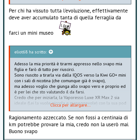
alcuni originali, ma soprattutto quelli presi dal glorioso ft.
Per chi ha vissuto tutta l'evoluzione, effettivamente
deve aver accumulato tanta di quella ferraglia da
farci un mini museo
eliot68 ha scritto:
Adesso la mia priorità è tirarmi appresso nello svapo mia
figlia e farò di tutto per riuscirci.
Sono riuscito a tirarla via dalla IQOS verso la Kiwi GO+ mini
con i sali di nicotina (che comunque già è svapo),
ma adesso voglio che giunga allo svapo vero e proprio ed
è per lei che sto valutando il da farsi.
Credo che per iniziarla, la Vaporesso Luxe XR Max 2 sia
ideale (Lei la vuole piccola e maneggevole) con la sua pod
Clicca per allargare...
MTL
e proverò la GTX da 0,8 ohm e se per lei sono forti (ma
Ragionamento azzeccato. Se non fossi a centinaia di
non credo) le prenderò la 1,2 ohm(sia normali che a mesh).
km potrebbe provare la mia, credo non la userò mai.
Intanto ho preso degli aromi Tabaccosi già in steeping (5)
Buono svapo
ed inizierò con una basetta di nicotina da 10 ml a 20mg/ml
con soli 5ml in più di PG/VG e vedo se a 13 mg/ml le vada