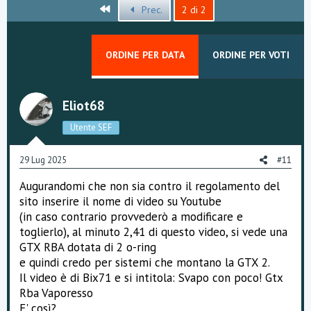
Primo
Prec.
2 di 2
ORDINE PER DATA
ORDINE PER VOTI
Eliot68
Utente SEF
29 Lug 2025
#11
Augurandomi che non sia contro il regolamento del
sito inserire il nome di video su Youtube
(in caso contrario provvederò a modificare e
toglierlo), al minuto 2,41 di questo video, si vede una
GTX RBA dotata di 2 o-ring
e quindi credo per sistemi che montano la GTX 2.
Il video è di Bix71 e si intitola: Svapo con poco! Gtx
Rba Vaporesso
E' così?