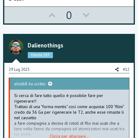
U
D
0
p
o
v
w
o
n
Dalienothings
t
v
Utente SEF
e
o
29 Lug 2025
#12
t
eliot68 ha scritto:
e
Si cerca di fare tutto quello è possibile fare per
rigenerare!!
Trattasi di una "forma mentis" così come acquistai 100 "filini"
credo da 36 Ga per rigenerare le T2, anche esse rimaste li
nel cassetto
a fare compagnia a decina di rotoli di filo mai usati che a
loro volta fanno da compagnia ad atomizzatori mai usati tra
cui anche
Clicca per allargare...