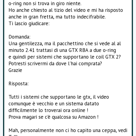
RBA di cui uno già rigenerato in caso di stecche
o-ring non si trova in giro niente.
imperdonabili.
Ho anche chiesto al tizio del video e mi ha risposto
PS. Il video è assente, per ragioni di policies del forum,
anche in gran fretta, ma tutto indecifrabile.
suppongo.
Ti lascio giudicare:
Domanda:
Una gentilezza, ma il pacchettino che si vede al al
minuto 2.41 trattasi di una GTX RBA a due o-ring
e quindi per sistemi che supportano le coil GTX 2?
Potresti scrivermi da dove l'hai comprata?
Grazie
Risposta:
Tutti i sistemi che supportano le gtx, il video
comunque è vecchio e un sistema datato
difficilmente lo troverai ora online !
Prova magari se c’è qualcosa su Amazon !
Mah, personalmente non ci ho capito una ceppa, vedi