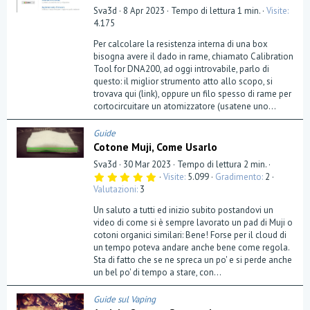
Sva3d
8 Apr 2023
Tempo di lettura 1 min.
Visite
4.175
Per calcolare la resistenza interna di una box
bisogna avere il dado in rame, chiamato Calibration
Tool for DNA200, ad oggi introvabile, parlo di
questo: il miglior strumento atto allo scopo, si
trovava qui (link), oppure un filo spesso di rame per
cortocircuitare un atomizzatore (usatene uno...
Guide
Cotone Muji, Come Usarlo
Sva3d
30 Mar 2023
Tempo di lettura 2 min.
5
Visite
5.099
Gradimento
2
,
Valutazioni
3
0
0
Un saluto a tutti ed inizio subito postandovi un
s
t
video di come si è sempre lavorato un pad di Muji o
e
cotoni organici similari: Bene! Forse per il cloud di
l
un tempo poteva andare anche bene come regola.
l
a
Sta di fatto che se ne spreca un po' e si perde anche
(
un bel po' di tempo a stare, con...
e
)
Guide sul Vaping