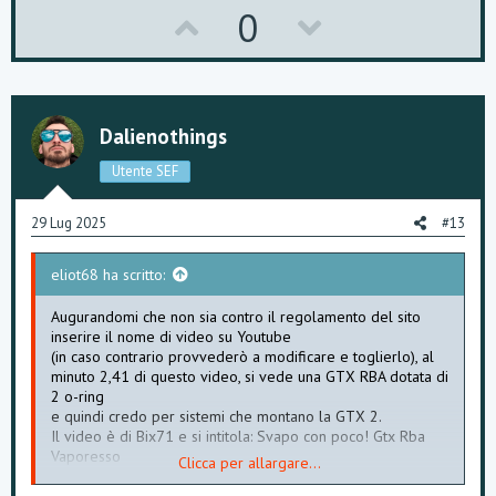
bene.
U
D
0
p
o
v
w
o
n
Dalienothings
t
v
Utente SEF
e
o
29 Lug 2025
#13
t
eliot68 ha scritto:
e
Augurandomi che non sia contro il regolamento del sito
inserire il nome di video su Youtube
(in caso contrario provvederò a modificare e toglierlo), al
minuto 2,41 di questo video, si vede una GTX RBA dotata di
2 o-ring
e quindi credo per sistemi che montano la GTX 2.
Il video è di Bix71 e si intitola: Svapo con poco! Gtx Rba
Vaporesso
Clicca per allargare...
E' così?