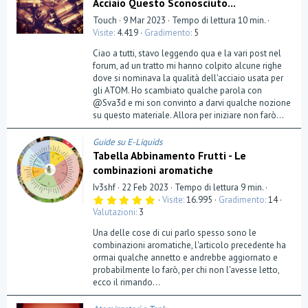
Acciaio Questo Sconosciuto...
Touch
9 Mar 2023
Tempo di lettura 10 min.
Visite
4.419
Gradimento
5
Ciao a tutti, stavo leggendo qua e la vari post nel
forum, ad un tratto mi hanno colpito alcune righe
dove si nominava la qualità dell'acciaio usata per
gli ATOM. Ho scambiato qualche parola con
@Sva3d e mi son convinto a darvi qualche nozione
su questo materiale. Allora per iniziare non farò...
Guide su E-Liquids
Tabella Abbinamento Frutti - Le
combinazioni aromatiche
Iv3shf
22 Feb 2023
Tempo di lettura 9 min.
5
Visite
16.995
Gradimento
14
,
Valutazioni
3
0
0
Una delle cose di cui parlo spesso sono le
s
t
combinazioni aromatiche, l'articolo precedente ha
e
ormai qualche annetto e andrebbe aggiornato e
l
probabilmente lo farò, per chi non l'avesse letto,
l
a
ecco il rimando...
(
e
)