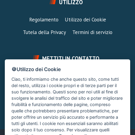
UTILIZZO
Regolamento
Utilizzo dei Cookie
Tutela della Privacy
Termini di servizio
METTITI IN CONTATTO
🍪Utilizzo dei Cookie
FAI UNA DOMANDA
SUPPORTO FORUM
Ciao, ti informiamo che anche questo sito, come tutti
Chiedi un Consiglio
Area Ticket
del resto, utilizza i cookie propri e di terze parti per il
suo funzionamento. Questi sono per noi utili al fine di
CONTATTA L'AMMINISTRAZIONE
svolgere le analisi del traffico del sito e poter migliorare
Clicca quì
fruibilità e funzionamento delle pagine, compreso
quelle che potrebbero presentare problematiche, per
poter offrire un servizio più accurato e performante a
tutti gli utenti. I cookie non essenziali saranno abilitati
solo dopo il tuo consenso. Per visualizzare quelli