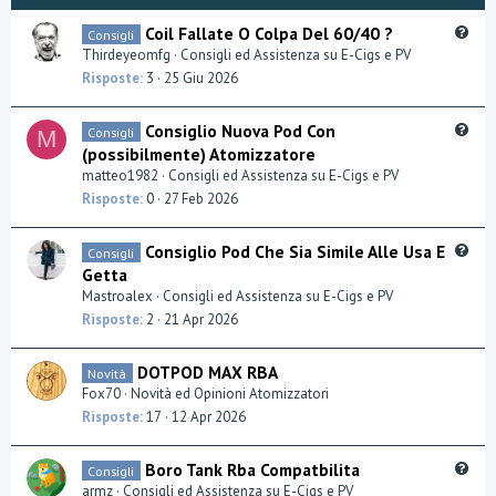
Q
Coil Fallate O Colpa Del 60/40 ?
Consigli
u
Thirdeyeomfg
Consigli ed Assistenza su E-Cigs e PV
e
Risposte
3
25 Giu 2026
s
t
Q
Consiglio Nuova Pod Con
Consigli
M
i
u
(possibilmente) Atomizzatore
o
e
matteo1982
Consigli ed Assistenza su E-Cigs e PV
n
s
Risposte
0
27 Feb 2026
t
i
Q
Consiglio Pod Che Sia Simile Alle Usa E
Consigli
o
u
Getta
n
e
Mastroalex
Consigli ed Assistenza su E-Cigs e PV
s
Risposte
2
21 Apr 2026
t
i
DOTPOD MAX RBA
Novità
o
Fox70
Novità ed Opinioni Atomizzatori
n
Risposte
17
12 Apr 2026
Q
Boro Tank Rba Compatbilita
Consigli
u
armz
Consigli ed Assistenza su E-Cigs e PV