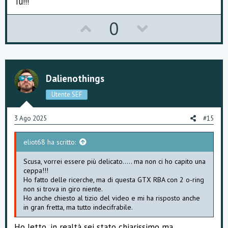
Tu!!!
U
D
0
p
o
v
w
o
n
Dalienothings
t
v
Utente SEF
e
o
3 Ago 2025
#15
t
eliot68 ha scritto:
e
Scusa, vorrei essere più delicato..... ma non ci ho capito una
ceppa!!!
Ho fatto delle ricerche, ma di questa GTX RBA con 2 o-ring
non si trova in giro niente.
Ho anche chiesto al tizio del video e mi ha risposto anche
in gran fretta, ma tutto indecifrabile.
Ho letto, in realtà sei stato chiarissimo ma