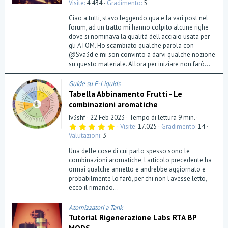
Visite
4.434
Gradimento
5
Ciao a tutti, stavo leggendo qua e la vari post nel
forum, ad un tratto mi hanno colpito alcune righe
dove si nominava la qualità dell'acciaio usata per
gli ATOM. Ho scambiato qualche parola con
@Sva3d e mi son convinto a darvi qualche nozione
su questo materiale. Allora per iniziare non farò...
Guide su E-Liquids
Tabella Abbinamento Frutti - Le
combinazioni aromatiche
Iv3shf
22 Feb 2023
Tempo di lettura 9 min.
5
Visite
17.025
Gradimento
14
,
Valutazioni
3
0
0
Una delle cose di cui parlo spesso sono le
s
t
combinazioni aromatiche, l'articolo precedente ha
e
ormai qualche annetto e andrebbe aggiornato e
l
probabilmente lo farò, per chi non l'avesse letto,
l
a
ecco il rimando...
(
e
)
Atomizzatori a Tank
Tutorial Rigenerazione Labs RTA BP