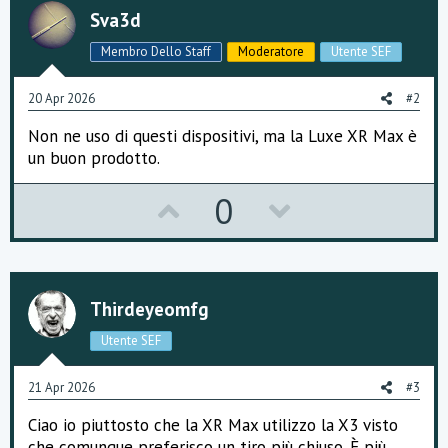
i
Sva3d
:
Membro Dello Staff
Moderatore
Utente SEF
20 Apr 2026
#2
Non ne uso di questi dispositivi, ma la Luxe XR Max è
un buon prodotto.
U
D
0
p
o
v
w
o
n
Thirdeyeomfg
t
v
Utente SEF
e
o
21 Apr 2026
#3
t
Ciao io piuttosto che la XR Max utilizzo la X3 visto
che comunque preferisco un tiro più chiuso. È più