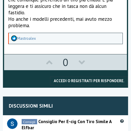
e
leggera e ti assicuro che in tasca non dà alcun
fastidio.
Ho anche i modelli precedenti, mai avuto mezzo
problema.
A
Mastroalex
p
p
r
e
U
D
0
z
z
p
o
a
m
v
w
e
ACCEDI O REGISTRATI PER RISPONDERE.
n
o
n
t
i
t
v
:
DISCUSSIONI SIMILI
e
o
t
Q
Consiglio Per E-cig Con Tiro Simile A
Consigli
u
Elfbar