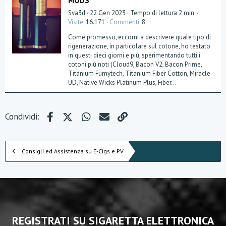
MODS
Sva3d
22 Gen 2023
Tempo di lettura 2 min.
Visite
16.171
Commenti
8
Come promesso, eccomi a descrivere quale tipo di
rigenerazione, in particolare sul cotone, ho testato
in questi dieci giorni e più, sperimentando tutti i
cotoni più noti (Cloud9, Bacon V2, Bacon Prime,
Titanium Fumytech, Titanium Fiber Cotton, Miracle
UD, Native Wicks Platinum Plus, Fiber...
Facebook
X (Twitter)
WhatsApp
e-mail
Link
Condividi:
Consigli ed Assistenza su E-Cigs e PV
REGISTRATI SU SIGARETTA ELETTRONICA