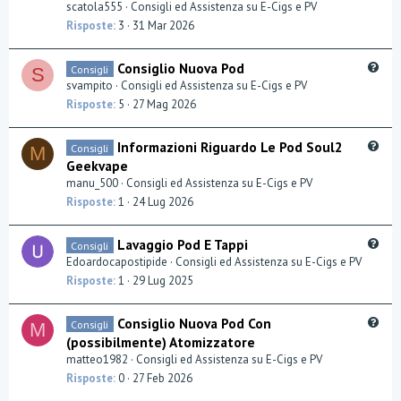
e
e
scatola555
Consigli ed Assistenza su E-Cigs e PV
s
Risposte
3
31 Mar 2026
t
i
Q
Consiglio Nuova Pod
Consigli
o
S
u
svampito
Consigli ed Assistenza su E-Cigs e PV
n
e
Risposte
5
27 Mag 2026
s
t
Q
Informazioni Riguardo Le Pod Soul2
Consigli
M
i
u
Geekvape
o
e
manu_500
Consigli ed Assistenza su E-Cigs e PV
n
s
Risposte
1
24 Lug 2026
t
i
Q
Lavaggio Pod E Tappi
Consigli
o
u
Edoardocapostipide
Consigli ed Assistenza su E-Cigs e PV
n
e
Risposte
1
29 Lug 2025
s
t
Q
Consiglio Nuova Pod Con
Consigli
M
i
u
(possibilmente) Atomizzatore
o
e
matteo1982
Consigli ed Assistenza su E-Cigs e PV
n
s
Risposte
0
27 Feb 2026
t