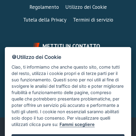
Regolamento
Utilizzo dei Cookie
Tutela della Privacy
Termini di servizio
METTITI IN CONTATTO
🍪Utilizzo dei Cookie
FAI UNA DOMANDA
SUPPORTO FORUM
Ciao, ti informiamo che anche questo sito, come tutti
Chiedi un Consiglio
Area Ticket
del resto, utilizza i cookie propri e di terze parti per il
suo funzionamento. Questi sono per noi utili al fine di
CONTATTA L'AMMINISTRAZIONE
svolgere le analisi del traffico del sito e poter migliorare
Clicca quì
fruibilità e funzionamento delle pagine, compreso
quelle che potrebbero presentare problematiche, per
poter offrire un servizio più accurato e performante a
tutti gli utenti. I cookie non essenziali saranno abilitati
solo dopo il tuo consenso. Per visualizzare quelli
utilizzati clicca pure su:
Fammi scegliere
Italiano