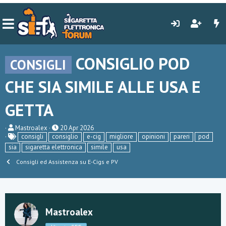
CONSIGLIO POD
CONSIGLI
CHE SIA SIMILE ALLE USA E
GETTA
C
D
Mastroalex
20 Apr 2026
r
a
consigli
consiglio
e-cig
migliore
opinioni
pareri
pod
e
t
sia
sigaretta elettronica
simile
usa
a
a
t
d
Consigli ed Assistenza su E-Cigs e PV
o
i
r
i
e
n
D
i
i
z
s
i
Mastroalex
c
o
u