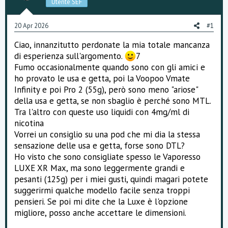
Utente SEF
s
s
i
20 Apr 2026
#1
o
n
Ciao, innanzitutto perdonate la mia totale mancanza
e
di esperienza sull'argomento.
7
Fumo occasionalmente quando sono con gli amici e
ho provato le usa e getta, poi la Voopoo Vmate
Infinity e poi Pro 2 (55g), però sono meno "ariose"
della usa e getta, se non sbaglio è perché sono MTL.
Tra l'altro con queste uso liquidi con 4mg/ml di
nicotina
Vorrei un consiglio su una pod che mi dia la stessa
sensazione delle usa e getta, forse sono DTL?
Ho visto che sono consigliate spesso le Vaporesso
LUXE XR Max, ma sono leggermente grandi e
pesanti (125g) per i miei gusti, quindi magari potete
suggerirmi qualche modello facile senza troppi
pensieri. Se poi mi dite che la Luxe è l'opzione
migliore, posso anche accettare le dimensioni.