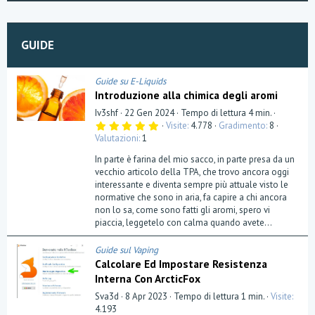
i
o
n
GUIDE
Guide su E-Liquids
Introduzione alla chimica degli aromi
Iv3shf
22 Gen 2024
Tempo di lettura 4 min.
5
Visite
4.778
Gradimento
8
,
Valutazioni
1
0
0
In parte è farina del mio sacco, in parte presa da un
s
t
vecchio articolo della TPA, che trovo ancora oggi
e
interessante e diventa sempre più attuale visto le
l
normative che sono in aria, fa capire a chi ancora
l
a
non lo sa, come sono fatti gli aromi, spero vi
(
piaccia, leggetelo con calma quando avete...
e
)
Guide sul Vaping
Calcolare Ed Impostare Resistenza
Interna Con ArcticFox
Sva3d
8 Apr 2023
Tempo di lettura 1 min.
Visite
4.193