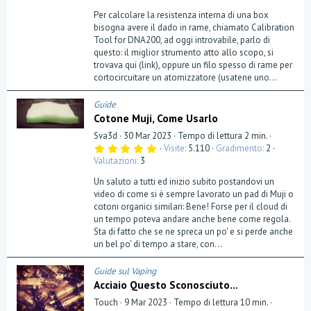
Per calcolare la resistenza interna di una box
bisogna avere il dado in rame, chiamato Calibration
Tool for DNA200, ad oggi introvabile, parlo di
questo: il miglior strumento atto allo scopo, si
trovava qui (link), oppure un filo spesso di rame per
cortocircuitare un atomizzatore (usatene uno...
Guide
Cotone Muji, Come Usarlo
Sva3d
30 Mar 2023
Tempo di lettura 2 min.
5
Visite
5.110
Gradimento
2
,
Valutazioni
3
0
0
Un saluto a tutti ed inizio subito postandovi un
s
t
video di come si è sempre lavorato un pad di Muji o
e
cotoni organici similari: Bene! Forse per il cloud di
l
un tempo poteva andare anche bene come regola.
l
a
Sta di fatto che se ne spreca un po' e si perde anche
(
un bel po' di tempo a stare, con...
e
)
Guide sul Vaping
Acciaio Questo Sconosciuto...
Touch
9 Mar 2023
Tempo di lettura 10 min.