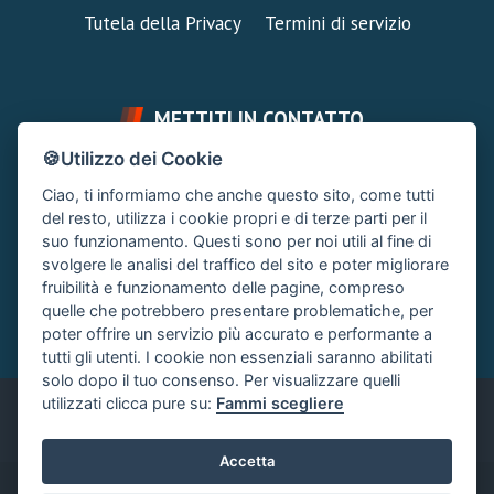
Tutela della Privacy
Termini di servizio
METTITI IN CONTATTO
🍪Utilizzo dei Cookie
FAI UNA DOMANDA
SUPPORTO FORUM
Ciao, ti informiamo che anche questo sito, come tutti
Chiedi un Consiglio
Area Ticket
del resto, utilizza i cookie propri e di terze parti per il
suo funzionamento. Questi sono per noi utili al fine di
CONTATTA L'AMMINISTRAZIONE
svolgere le analisi del traffico del sito e poter migliorare
Clicca quì
fruibilità e funzionamento delle pagine, compreso
quelle che potrebbero presentare problematiche, per
poter offrire un servizio più accurato e performante a
tutti gli utenti. I cookie non essenziali saranno abilitati
solo dopo il tuo consenso. Per visualizzare quelli
utilizzati clicca pure su:
Fammi scegliere
Italiano
Accetta