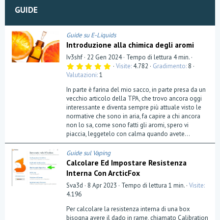
n
GUIDE
Guide su E-Liquids
Introduzione alla chimica degli aromi
Iv3shf
22 Gen 2024
Tempo di lettura 4 min.
5
Visite
4.782
Gradimento
8
,
Valutazioni
1
0
0
In parte è farina del mio sacco, in parte presa da un
s
t
vecchio articolo della TPA, che trovo ancora oggi
e
interessante e diventa sempre più attuale visto le
l
normative che sono in aria, fa capire a chi ancora
l
a
non lo sa, come sono fatti gli aromi, spero vi
(
piaccia, leggetelo con calma quando avete...
e
)
Guide sul Vaping
Calcolare Ed Impostare Resistenza
Interna Con ArcticFox
Sva3d
8 Apr 2023
Tempo di lettura 1 min.
Visite
4.196
Per calcolare la resistenza interna di una box
bisogna avere il dado in rame, chiamato Calibration