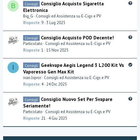
Q
Consiglio Acquisto Sigaretta
Consigli
o
B
u
Elettronica
n
e
Big_G
Consigli ed Assistenza su E-Cigs e PV
s
Risposte
9
3 Lug 2025
t
i
Q
Consiglio Acquisto POD Decente!
Consigli
o
u
Particolato
Consigli ed Assistenza su E-Cigs e PV
n
e
Risposte
1
15 Nov 2025
s
t
S
Geekvape Aegis Legend 3 L200 Kit Vs
Consigli
I
i
o
Vaporesso Gen Max Kit
o
l
ivan.liqvor
Consigli ed Assistenza su E-Cigs e PV
n
v
Risposte
4
24 Dic 2025
e
d
Q
Consiglio Nuovo Set Per Svapare
Consigli
u
Seriamente!
e
Particolato
Consigli ed Assistenza su E-Cigs e PV
s
Risposte
21
4 Giu 2025
t
i
o