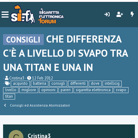
CHE DIFFERENZA
CONSIGLI
C'È A LIVELLO DI SVAPO TRA
UNA TITAN E UNA IN
C
D
Cristina3
12 Feb 2012
r
a
acquisto
batteria
consigli
differenti
dove
intellicig
e
t
livello
migliore
opinioni
pareri
sigaretta elettronica
svapo
a
a
titan
t
d
o
i
Consigli ed Assistenza Atomizzatori
r
i
e
n
D
i
i
z
s
i
c
o
Cristina3
C
u