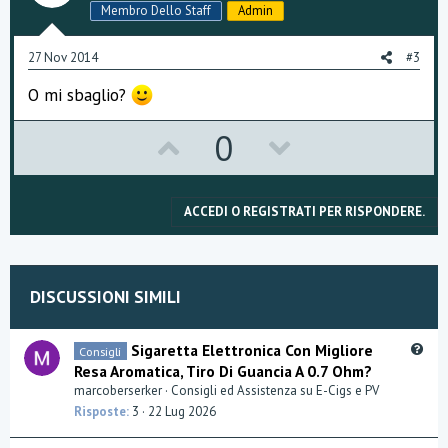
t
v
Membro Dello Staff
Admin
e
o
27 Nov 2014
#3
t
O mi sbaglio?
e
U
D
0
p
o
v
w
ACCEDI O REGISTRATI PER RISPONDERE.
o
n
t
v
DISCUSSIONI SIMILI
e
o
t
Q
Sigaretta Elettronica Con Migliore
Consigli
u
Resa Aromatica, Tiro Di Guancia A 0.7 Ohm?
e
e
marcoberserker
Consigli ed Assistenza su E-Cigs e PV
s
Risposte
3
22 Lug 2026
t
i