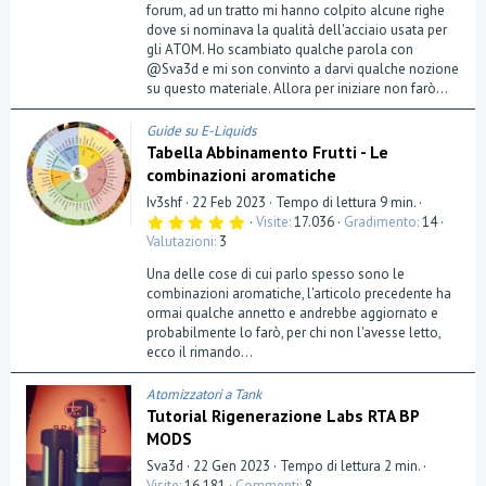
forum, ad un tratto mi hanno colpito alcune righe
dove si nominava la qualità dell'acciaio usata per
gli ATOM. Ho scambiato qualche parola con
@Sva3d e mi son convinto a darvi qualche nozione
su questo materiale. Allora per iniziare non farò...
Guide su E-Liquids
Tabella Abbinamento Frutti - Le
combinazioni aromatiche
Iv3shf
22 Feb 2023
Tempo di lettura 9 min.
5
Visite
17.036
Gradimento
14
,
Valutazioni
3
0
0
Una delle cose di cui parlo spesso sono le
s
t
combinazioni aromatiche, l'articolo precedente ha
e
ormai qualche annetto e andrebbe aggiornato e
l
probabilmente lo farò, per chi non l'avesse letto,
l
a
ecco il rimando...
(
e
)
Atomizzatori a Tank
Tutorial Rigenerazione Labs RTA BP
MODS
Sva3d
22 Gen 2023
Tempo di lettura 2 min.
Visite
16.181
Commenti
8