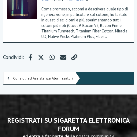
Come promesso, eccomi a descrivere quale tipo di
rigenerazione, in particolare sul cotone, ho testato
in questi dieci giorni e più, sperimentando tutti i
cotoni più noti (Cloud9, Bacon V2, Bacon Prime,
Titanium Fumytech, Titanium Fiber Cotton, Miracle
UD, Native Wicks Platinum Plus, Fiber...
Facebook
X (Twitter)
WhatsApp
e-mail
Link
Condividi:
Consigli ed Assistenza Atomizzatori
REGISTRATI SU SIGARETTA ELETTRONICA
FORUM
ed entra a far parte della nostra community.