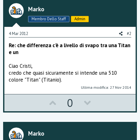
Marko
Membro Dello Staff
Admin
4 Mar 2012
#2
Re: che differenza c'è a livello di svapo tra una Titan
e un
Ciao Cristi,
credo che quasi sicuramente si intende una 510
colore "Titan" (Titanio).
Ultima modifica:
27 Nov 2014
U
D
0
p
o
v
w
o
n
Marko