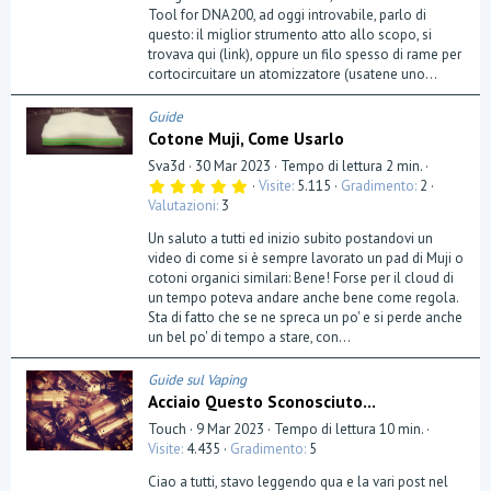
Tool for DNA200, ad oggi introvabile, parlo di
questo: il miglior strumento atto allo scopo, si
trovava qui (link), oppure un filo spesso di rame per
cortocircuitare un atomizzatore (usatene uno...
Guide
Cotone Muji, Come Usarlo
Sva3d
30 Mar 2023
Tempo di lettura 2 min.
5
Visite
5.115
Gradimento
2
,
Valutazioni
3
0
0
Un saluto a tutti ed inizio subito postandovi un
s
t
video di come si è sempre lavorato un pad di Muji o
e
cotoni organici similari: Bene! Forse per il cloud di
l
un tempo poteva andare anche bene come regola.
l
a
Sta di fatto che se ne spreca un po' e si perde anche
(
un bel po' di tempo a stare, con...
e
)
Guide sul Vaping
Acciaio Questo Sconosciuto...
Touch
9 Mar 2023
Tempo di lettura 10 min.
Visite
4.435
Gradimento
5
Ciao a tutti, stavo leggendo qua e la vari post nel