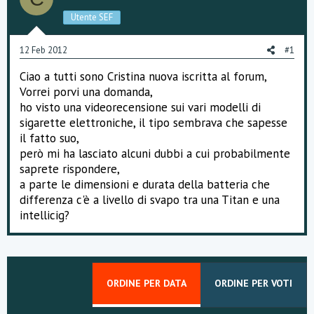
s
Utente SEF
s
i
o
12 Feb 2012
#1
n
e
Ciao a tutti sono Cristina nuova iscritta al forum,
Vorrei porvi una domanda,
ho visto una videorecensione sui vari modelli di
sigarette elettroniche, il tipo sembrava che sapesse
il fatto suo,
però mi ha lasciato alcuni dubbi a cui probabilmente
saprete rispondere,
a parte le dimensioni e durata della batteria che
differenza c'è a livello di svapo tra una Titan e una
intellicig?
ORDINE PER DATA
ORDINE PER VOTI