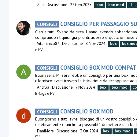
Zap
Discussione
27 Gen 2025
box
box
mod
clas
CONSIGLIO PER PASSAGGIO SU
CONSIGLI
Ciao a tutti! Svapo da circa 1 anno, avendo abbandonato 
comprando i liquidi già pronti, adesso è qualche mese che
Vitaminico87
Discussione
8 Nov 2024
box
box
mo
e PV
CONSIGLIO BOX MOD COMPAT
CONSIGLI
Buonasera, Mi servirebbe un consiglio per una box mod
rifornisco avrei trovato la istick rim c da accoppiare 
Andr3a
Discussione
7 Nov 2024
box
box
mod
co
E-Cigs e PV
CONSIGLIO BOX MOD
CONSIGLI
Buongiorno a tutti, avrei bisogno di un vostro consigli
esteticamente e anche la possibilità di mettere una batt
DaniMore
Discussione
3 Ott 2024
box
box
mod