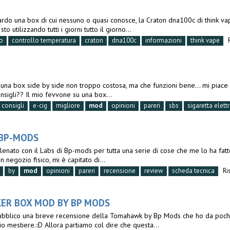
ardo una box di cui nessuno o quasi conosce, la Craton dna100c di think vap
 utilizzando tutti i giorni tutto il giorno...
to
controllo temperatura
craton
dna100c
informazioni
think vape
 una box side by side non troppo costosa, ma che funzioni bene... mi piace m
onsigli?? Il mio fevvone su una box...
consigli
e-cig
migliore
mod
opinioni
pareri
sbs
sigaretta elett
BP-MODS
enato con il Labs di Bp-mods per tutta una serie di cose che me lo ha fatt
n negozio fisico, mi è capitato di...
by
mod
opinioni
pareri
recensione
review
scheda tecnica
Ri
ER BOX MOD BY BP MODS
 pubblico una breve recensione della Tomahawk by Bp Mods che ho da pochiss
o mestiere.::D Allora partiamo col dire che questa...