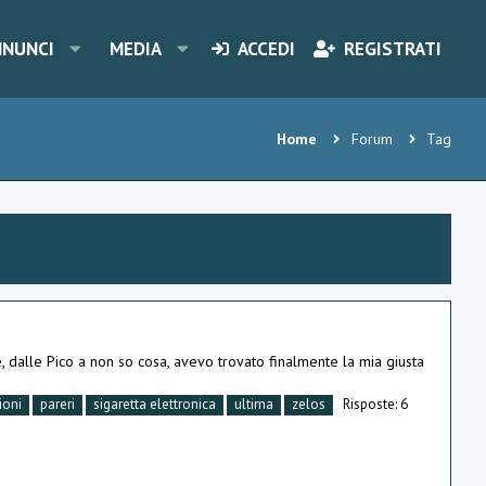
NNUNCI
MEDIA
ACCEDI
REGISTRATI
Home
Forum
Tag
, dalle Pico a non so cosa, avevo trovato finalmente la mia giusta
ioni
pareri
sigaretta elettronica
ultima
zelos
Risposte: 6