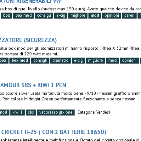
TORI RIGENERABILI VW
erza box di quel livello (budget max 150 euro). Avete qualche device da cons
box
box
mod
consigli
e-cig
migliore
mod
opinioni
pareri
ZZATORE (SICUREZZA)
ti dalle box mod per gli atomizzatori mi hanno risposto : Rhea X 32mm Rhea
a portata di 220 watt massimi...
box
box
mod
consigli
diametro
e-cig
migliore
mod
opinioni
AMOUR SBS + KIWI 1 PEN
s colore silver usata ma tenuta molto bene - 9/10 - nessun graffio o ammacc
 Pen colore Midnight Green perfettamente funzionante e senza nessun...
mod
kiwi 1
sbs
vaporesso gtx one
Categoria:
Vendesi
CRICKET II-25 ( CON 2 BATTERIE 18650)
abbastanza intelligente e multifunzionale. Dotato del circuito opzionale in 