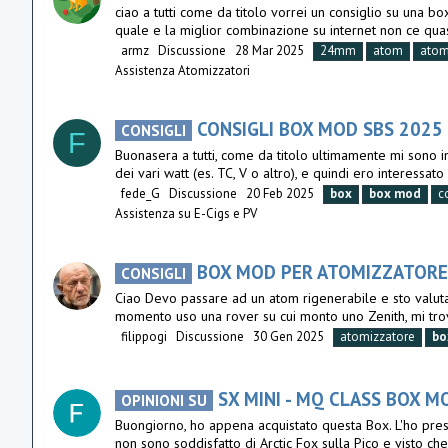
ciao a tutti come da titolo vorrei un consiglio su una 
quale e la miglior combinazione su internet non ce quas
armz
Discussione
28 Mar 2025
24mm
atom
atom
Assistenza Atomizzatori
CONSIGLI BOX MOD SBS 2025
CONSIGLI
F
Buonasera a tutti, come da titolo ultimamente mi sono in
dei vari watt (es. TC, V o altro), e quindi ero interessat
fede_G
Discussione
20 Feb 2025
box
box
mod
c
Assistenza su E-Cigs e PV
BOX MOD PER ATOMIZZATORE
CONSIGLI
Ciao Devo passare ad un atom rigenerabile e sto valuta
momento uso una rover su cui monto uno Zenith, mi trov
filippogi
Discussione
30 Gen 2025
atomizzatore
bo
SX MINI - MQ CLASS BOX M
OPINIONI SU
Buongiorno, ho appena acquistato questa Box. L'ho presa
non sono soddisfatto di Arctic Fox sulla Pico e visto ch