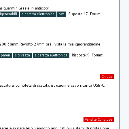
igliarmi? Grazie in anticipo!
rigenerabili
sigaretta elettronica
vw
Risposte: 17
Forum:
 200 38mm Revolto 27mm ora , vista la mia ignorantitudine ,
pareri
sicurezza
sigaretta elettronica
Risposte: 9
Forum:
Chiuso
atura, completa di scatola, istruzioni e cavo ricarica USB-C.
Vendite Concluse
serie e in parallelo, vengono applicati più sistemi di protezione