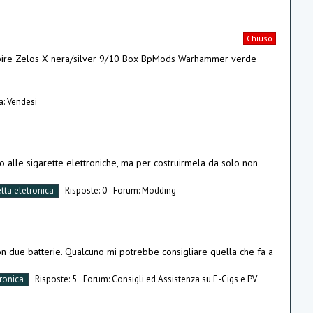
Chiuso
spire Zelos X nera/silver 9/10 Box BpMods Warhammer verde
a:
Vendesi
o alle sigarette elettroniche, ma per costruirmela da solo non
etta eletronica
Risposte: 0
Forum:
Modding
on due batterie. Qualcuno mi potrebbe consigliare quella che fa a
tronica
Risposte: 5
Forum:
Consigli ed Assistenza su E-Cigs e PV