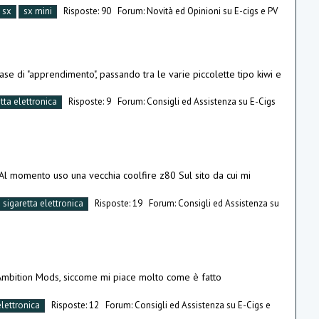
sx
sx mini
Risposte: 90
Forum:
Novità ed Opinioni su E-cigs e PV
se di "apprendimento", passando tra le varie piccolette tipo kiwi e
tta elettronica
Risposte: 9
Forum:
Consigli ed Assistenza su E-Cigs
l momento uso una vecchia coolfire z80 Sul sito da cui mi
sigaretta elettronica
Risposte: 19
Forum:
Consigli ed Assistenza su
it Ambition Mods, siccome mi piace molto come è fatto
elettronica
Risposte: 12
Forum:
Consigli ed Assistenza su E-Cigs e