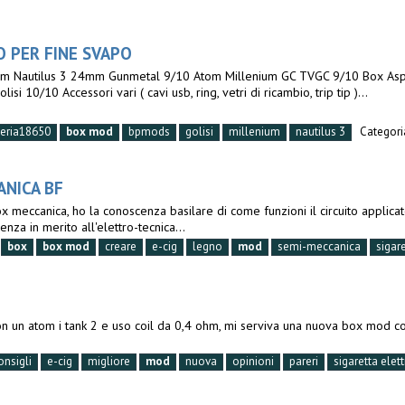
 PER FINE SVAPO
 Atom Nautilus 3 24mm Gunmetal 9/10 Atom Millenium GC TVGC 9/10 Box A
i 10/10 Accessori vari ( cavi usb, ring, vetri di ricambio, trip tip )...
teria18650
box
mod
bpmods
golisi
millenium
nautilus 3
Categori
ANICA BF
x meccanica, ho la conoscenza basilare di come funzioni il circuito applicat
nza in merito all'elettro-tecnica...
box
box
mod
creare
e-cig
legno
mod
semi-meccanica
sigar
con un atom i tank 2 e uso coil da 0,4 ohm, mi serviva una nuova box mod c
onsigli
e-cig
migliore
mod
nuova
opinioni
pareri
sigaretta elet