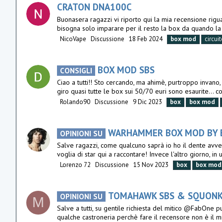
CRATON DNA100C
Buonasera ragazzi vi riporto qui la mia recensione rigu
bisogna solo imparare per il resto la box da quando la sto
NicoVape
Discussione
18 Feb 2024
box
mod
circui
BOX MOD SBS
CONSIGLI
Ciao a tutti!! Sto cercando, ma ahimè, purtroppo invano,
giro quasi tutte le box sui 50/70 euri sono esaurite... c
Rolando90
Discussione
9 Dic 2023
box
box
mod
WARHAMMER BOX MOD BY 
OPINIONI SU
Salve ragazzi, come qualcuno saprà io ho il dente avvel
voglia di star qui a raccontare! Invece l'altro giorno, in u
Lorenzo 72
Discussione
15 Nov 2023
box
box
mod
TOMAHAWK SBS & SQUONK
OPINIONI SU
M
Salve a tutti, su gentile richiesta del mitico @FabOne
qualche castroneria perchè fare il recensore non è il mi