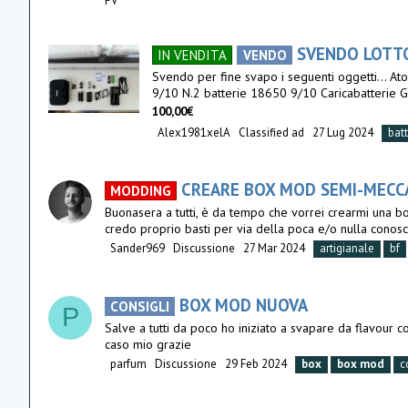
PV
SVENDO LOTTO
IN VENDITA
VENDO
Svendo per fine svapo i seguenti oggetti...
9/10 N.2 batterie 18650 9/10 Caricabatterie Golis
100,00€
Alex1981xelA
Classified ad
27 Lug 2024
bat
CREARE BOX MOD SEMI-MECC
MODDING
Buonasera a tutti, è da tempo che vorrei crearmi una bo
credo proprio basti per via della poca e/o nulla conosce
Sander969
Discussione
27 Mar 2024
artigianale
bf
BOX MOD NUOVA
CONSIGLI
P
Salve a tutti da poco ho iniziato a svapare da flavour 
caso mio grazie
parfum
Discussione
29 Feb 2024
box
box
mod
c