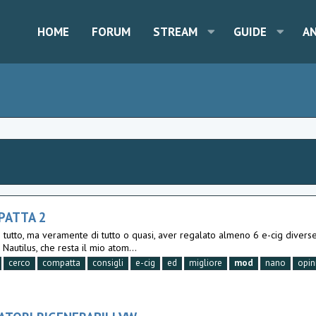
HOME
FORUM
STREAM
GUIDE
A
PATTA 2
i tutto, ma veramente di tutto o quasi, aver regalato almeno 6 e-cig diverse
Nautilus, che resta il mio atom...
cerco
compatta
consigli
e-cig
ed
migliore
mod
nano
opin