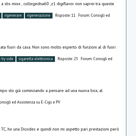
 a sbs mixx , collegedna60 ,z1 digiflavor non saprei tra queste
rigenerare
rigenerazione
Risposte: 11
Forum:
Consigli ed
ata fuori da casa. Non sono molto esperto di funzioni al di fuori
e by side
sigaretta elettronica
Risposte: 25
Forum:
Consigli ed
tempo sto già cominciando a pensare ad una nuova box, al
onsigli ed Assistenza su E-Cigs e PV
 TC, ho una Dicodes e quindi non mi aspetto pari prestazioni però