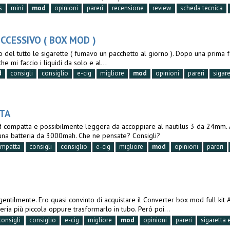
s
mini
mod
opinioni
pareri
recensione
review
scheda tecnica
CCESSIVO ( BOX MOD )
del tutto le sigarette ( fumavo un pacchetto al giorno ). Dopo una prima fa
 mi faccio i liquidi da solo e al...
d
consigli
consiglio
e-cig
migliore
mod
opinioni
pareri
sigare
TA
 compatta e possibilmente leggera da accoppiare al nautilus 3 da 24mm. A
ad una batteria da 3000mah. Che ne pensate? Consigli?
mpatta
consigli
consiglio
e-cig
migliore
mod
opinioni
pareri
o gentilmente. Ero quasi convinto di acquistare il Converter box mod full k
eria più piccola oppure trasformarlo in tubo. Peró poi...
consigli
consiglio
e-cig
migliore
mod
opinioni
pareri
sigaretta 