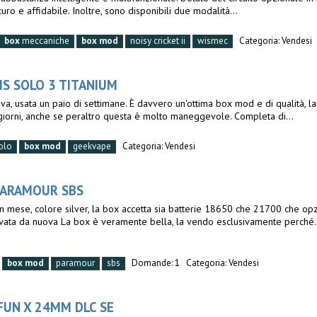
uro e affidabile. Inoltre, sono disponibili due modalità...
box
meccaniche
box
mod
noisy cricket ii
wismec
Categoria:
Vendesi
IS SOLO 3 TITANIUM
, usata un paio di settimane. È davvero un'ottima box mod e di qualità, la
 giorni, anche se peraltro questa è molto maneggevole. Completa di...
olo
box
mod
geekvape
Categoria:
Vendesi
PARAMOUR SBS
mese, colore silver, la box accetta sia batterie 18650 che 21700 che opz
ivata da nuova La box è veramente bella, la vendo esclusivamente perché.
box
mod
paramour
sbs
Domande: 1
Categoria:
Vendesi
FUN X 24MM DLC SE