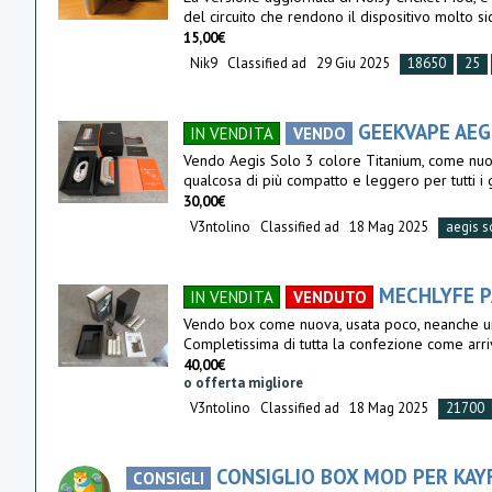
del circuito che rendono il dispositivo molto sic
15,00€
Nik9
Classified ad
29 Giu 2025
18650
25
GEEKVAPE AEG
IN VENDITA
VENDO
Vendo Aegis Solo 3 colore Titanium, come nuova
qualcosa di più compatto e leggero per tutti i
30,00€
V3ntolino
Classified ad
18 Mag 2025
aegis s
MECHLYFE 
IN VENDITA
VENDUTO
Vendo box come nuova, usata poco, neanche un 
Completissima di tutta la confezione come arr
40,00€
o offerta migliore
V3ntolino
Classified ad
18 Mag 2025
21700
CONSIGLIO BOX MOD PER KAY
CONSIGLI