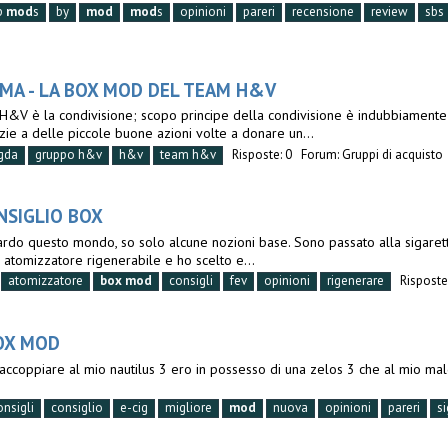
p
mod
s
by
mod
mod
s
opinioni
pareri
recensione
review
sbs
GMA - LA BOX MOD DEL TEAM H&V
H&V è la condivisione; scopo principe della condivisione è indubbiamente a
zie a delle piccole buone azioni volte a donare un...
gda
gruppo h&v
h&v
team h&v
Risposte: 0
Forum:
Gruppi di acquisto
NSIGLIO BOX
uardo questo mondo, so solo alcune nozioni base. Sono passato alla sigaret
 atomizzatore rigenerabile e ho scelto e...
atomizzatore
box
mod
consigli
fev
opinioni
rigenerare
Risposte
BOX MOD
coppiare al mio nautilus 3 ero in possesso di una zelos 3 che al mio malgr
onsigli
consiglio
e-cig
migliore
mod
nuova
opinioni
pareri
si