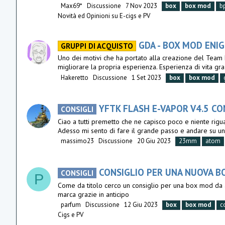
Max69*
Discussione
7 Nov 2023
box
box
mod
b
Novità ed Opinioni su E-cigs e PV
GDA - BOX MOD ENI
GRUPPI DI ACQUISTO
Uno dei motivi che ha portato alla creazione del Team 
migliorare la propria esperienza. Esperienza di vita gra
Hakeretto
Discussione
1 Set 2023
box
box
mod
YFTK FLASH E-VAPOR V4.5 CO
CONSIGLI
Ciao a tutti premetto che ne capisco poco e niente rig
Adesso mi sento di fare il grande passo e andare su un
massimo23
Discussione
20 Giu 2023
23mm
atom
CONSIGLIO PER UNA NUOVA 
CONSIGLI
P
Come da titolo cerco un consiglio per una box mod da ac
marca grazie in anticipo
parfum
Discussione
12 Giu 2023
box
box
mod
c
Cigs e PV