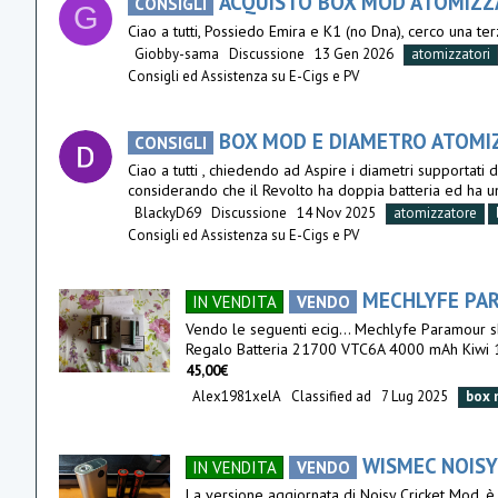
ACQUISTO BOX MOD ATOMIZZA
CONSIGLI
G
Ciao a tutti, Possiedo Emira e K1 (no Dna), cerco una t
Giobby-sama
Discussione
13 Gen 2026
atomizzatori
Consigli ed Assistenza su E-Cigs e PV
BOX MOD E DIAMETRO ATOMI
CONSIGLI
Ciao a tutti , chiedendo ad Aspire i diametri supporta
considerando che il Revolto ha doppia batteria ed ha un
BlackyD69
Discussione
14 Nov 2025
atomizzatore
Consigli ed Assistenza su E-Cigs e PV
MECHLYFE PAR
IN VENDITA
VENDO
Vendo le seguenti ecig... Mechlyfe Paramour sb
Regalo Batteria 21700 VTC6A 4000 mAh Kiwi 1
45,00€
Alex1981xelA
Classified ad
7 Lug 2025
box
WISMEC NOISY 
IN VENDITA
VENDO
La versione aggiornata di Noisy Cricket Mod, è 