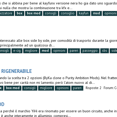
box che si abbina per bene al kayfunx versione nera ho gia dato uno sguardo
i nulla che mostra la combinazione tra kfx e...
izzatore
box
box
mod
consigli
consiglio
kayfun
mod
opinioni
teressato alle box side by side, per comodità di trasporto durante la giorn
o principalmente ad un qualcosa di...
onsigli
e-cig
migliore
mod
opinioni
pareri
passeggio
sbs
sid
 RIGENERABILE
ndo la scelta tra 2 opzioni (ByKa clone o Purity Ambition Mods). Nel frat
o bene per carità non mi lamento. però l'atom nuovo al di...
x
box
mod
consigli
migliore
opinioni
pareri
Risposte: 2
Forum:
C
OD
 perché il marchio YiHi era rinomato per essere un buon circuito, anche in
e è anche interamente in alluminio, compresi...