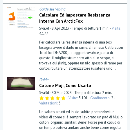
)
Guide sul Vaping
Calcolare Ed Impostare Resistenza
Interna Con ArcticFox
Sva3d
8 Apr 2023
Tempo di lettura 1 min.
Visite
4.177
Per calcolare la resistenza interna di una box
bisogna avere il dado in rame, chiamato Calibration
Tool for DNA200, ad oggi introvabile, parlo di
questo: il miglior strumento atto allo scopo, si
trovava qui (link), oppure un filo spesso di rame per
cortocircuitare un atomizzatore (usatene uno...
Guide
Cotone Muji, Come Usarlo
Sva3d
30 Mar 2023
Tempo di lettura 2 min.
5
Visite
5.101
Gradimento
2
,
Valutazioni
3
0
0
Un saluto a tutti ed inizio subito postandovi un
s
t
video di come si è sempre lavorato un pad di Muji o
e
cotoni organici similari: Bene! Forse per il cloud di
l
un tempo poteva andare anche bene come regola.
l