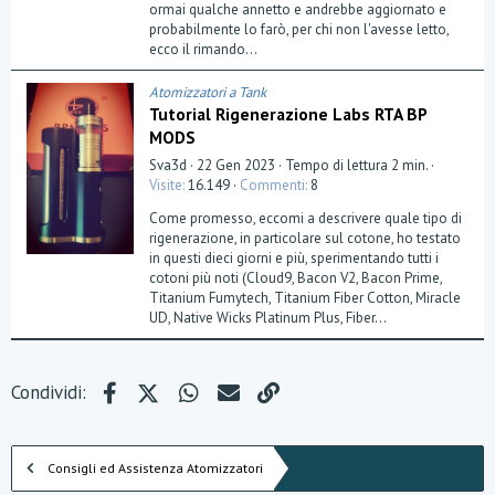
e
ormai qualche annetto e andrebbe aggiornato e
l
probabilmente lo farò, per chi non l'avesse letto,
l
a
ecco il rimando...
(
e
)
Atomizzatori a Tank
Tutorial Rigenerazione Labs RTA BP
MODS
Sva3d
22 Gen 2023
Tempo di lettura 2 min.
Visite
16.149
Commenti
8
Come promesso, eccomi a descrivere quale tipo di
rigenerazione, in particolare sul cotone, ho testato
in questi dieci giorni e più, sperimentando tutti i
cotoni più noti (Cloud9, Bacon V2, Bacon Prime,
Titanium Fumytech, Titanium Fiber Cotton, Miracle
UD, Native Wicks Platinum Plus, Fiber...
Facebook
X (Twitter)
WhatsApp
e-mail
Link
Condividi:
Consigli ed Assistenza Atomizzatori