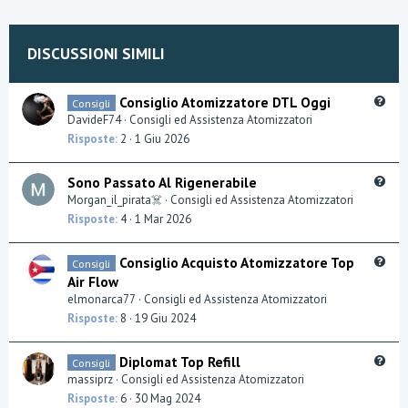
e
o
t
DISCUSSIONI SIMILI
e
Q
Consiglio Atomizzatore DTL Oggi
Consigli
u
DavideF74
Consigli ed Assistenza Atomizzatori
e
Risposte
2
1 Giu 2026
s
t
Q
Sono Passato Al Rigenerabile
i
u
Morgan_il_pirata☠️
Consigli ed Assistenza Atomizzatori
o
e
Risposte
4
1 Mar 2026
n
s
t
Q
Consiglio Acquisto Atomizzatore Top
Consigli
i
u
Air Flow
o
e
elmonarca77
Consigli ed Assistenza Atomizzatori
n
s
Risposte
8
19 Giu 2024
t
i
Q
Diplomat Top Refill
Consigli
o
u
massiprz
Consigli ed Assistenza Atomizzatori
n
e
Risposte
6
30 Mag 2024