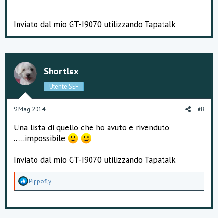
Inviato dal mio GT-I9070 utilizzando Tapatalk
Shortlex
Utente SEF
9 Mag 2014
#8
Una lista di quello che ho avuto e rivenduto
......impossibile
Inviato dal mio GT-I9070 utilizzando Tapatalk
A
Pippofly
p
p
r
e