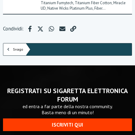
Titanium Fumytech, Titanium Fiber Cotton, Miracle
UD, Native Wicks Platinum Plus, Fiber...
Facebook
X (Twitter)
WhatsApp
e-mail
Link
Condividi:
Svago
REGISTRATI SU SIGARETTA ELETTRONICA
FORUM
ed entra a far parte della nostra community.
Basta meno di un minuto!
ISCRIVITI QUI