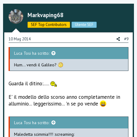
z
z
a
Markvaping68
m
e
SEF Top Contributors
Utente SEF
n
t
i
10 Mag 2014
#9
:
Luca Tosi ha scritto:
Hum... vendi il Galileo?
Guarda il ditino:.....
E' il modello dello scorso anno completamente in
alluminio... leggerissimo... 'n se po vende
Luca Tosi ha scritto:
Maledetta scimmia!!!! :screaming: