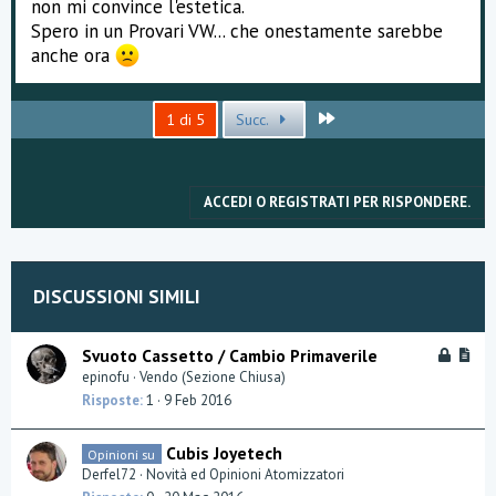
non mi convince l'estetica.
Spero in un Provari VW... che onestamente sarebbe
anche ora
Ultimo
1 di 5
Succ.
ACCEDI O REGISTRATI PER RISPONDERE.
DISCUSSIONI SIMILI
B
A
Svuoto Cassetto / Cambio Primaverile
l
r
epinofu
Vendo (Sezione Chiusa)
o
t
Risposte
1
9 Feb 2016
c
i
c
c
Cubis Joyetech
Opinioni su
a
l
Derfel72
Novità ed Opinioni Atomizzatori
t
e