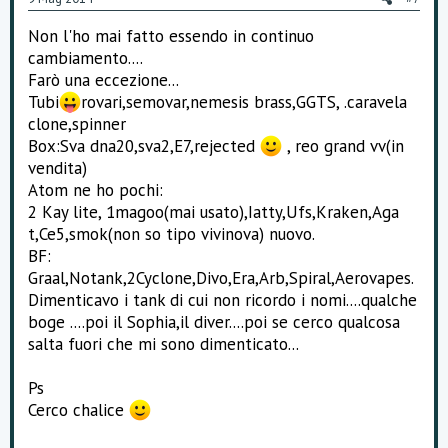
Non l'ho mai fatto essendo in continuo
cambiamento....
Farò una eccezione...
Tubi
rovari,semovar,nemesis brass,GGTS, .caravela
clone,spinner
Box:Sva dna20,sva2,E7,rejected
, reo grand vv(in
vendita)
Atom ne ho pochi:
2 Kay lite, 1magoo(mai usato),Iatty,Ufs,Kraken,Aga
t,Ce5,smok(non so tipo vivinova) nuovo.
BF:
Graal,Notank,2Cyclone,Divo,Era,Arb,Spiral,Aerovapes.
Dimenticavo i tank di cui non ricordo i nomi....qualche
boge ....poi il Sophia,il diver....poi se cerco qualcosa
salta fuori che mi sono dimenticato...
Ps
Cerco chalice