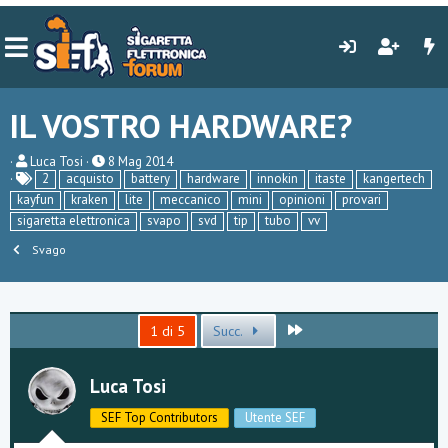
IL VOSTRO HARDWARE?
C
D
Luca Tosi
8 Mag 2014
r
a
2
acquisto
battery
hardware
innokin
itaste
kangertech
e
t
kayfun
kraken
lite
meccanico
mini
opinioni
provari
a
a
sigaretta elettronica
svapo
svd
tip
tubo
vv
t
d
o
i
Svago
r
i
e
n
D
i
i
z
s
i
Ultimo
1 di 5
Succ.
c
o
u
s
Luca Tosi
s
i
o
SEF Top Contributors
Utente SEF
n