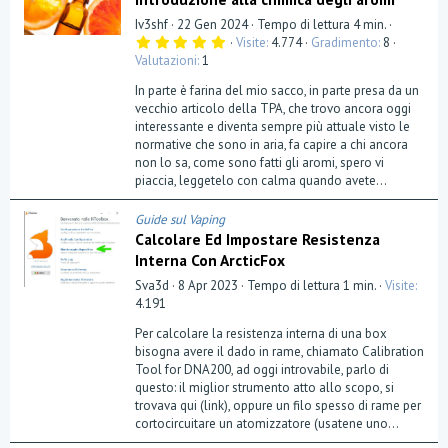
Iv3shf
22 Gen 2024
Tempo di lettura 4 min.
5
Visite
4.774
Gradimento
8
,
Valutazioni
1
0
0
In parte è farina del mio sacco, in parte presa da un
s
t
vecchio articolo della TPA, che trovo ancora oggi
e
interessante e diventa sempre più attuale visto le
l
normative che sono in aria, fa capire a chi ancora
l
a
non lo sa, come sono fatti gli aromi, spero vi
(
piaccia, leggetelo con calma quando avete...
e
)
Guide sul Vaping
Calcolare Ed Impostare Resistenza
Interna Con ArcticFox
Sva3d
8 Apr 2023
Tempo di lettura 1 min.
Visite
4.191
Per calcolare la resistenza interna di una box
bisogna avere il dado in rame, chiamato Calibration
Tool for DNA200, ad oggi introvabile, parlo di
questo: il miglior strumento atto allo scopo, si
trovava qui (link), oppure un filo spesso di rame per
cortocircuitare un atomizzatore (usatene uno...