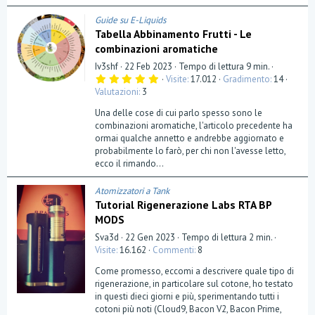
Guide su E-Liquids
Tabella Abbinamento Frutti - Le
combinazioni aromatiche
Iv3shf
22 Feb 2023
Tempo di lettura 9 min.
5
Visite
17.012
Gradimento
14
,
Valutazioni
3
0
0
Una delle cose di cui parlo spesso sono le
s
t
combinazioni aromatiche, l'articolo precedente ha
e
ormai qualche annetto e andrebbe aggiornato e
l
probabilmente lo farò, per chi non l'avesse letto,
l
a
ecco il rimando...
(
e
)
Atomizzatori a Tank
Tutorial Rigenerazione Labs RTA BP
MODS
Sva3d
22 Gen 2023
Tempo di lettura 2 min.
Visite
16.162
Commenti
8
Come promesso, eccomi a descrivere quale tipo di
rigenerazione, in particolare sul cotone, ho testato
in questi dieci giorni e più, sperimentando tutti i
cotoni più noti (Cloud9, Bacon V2, Bacon Prime,