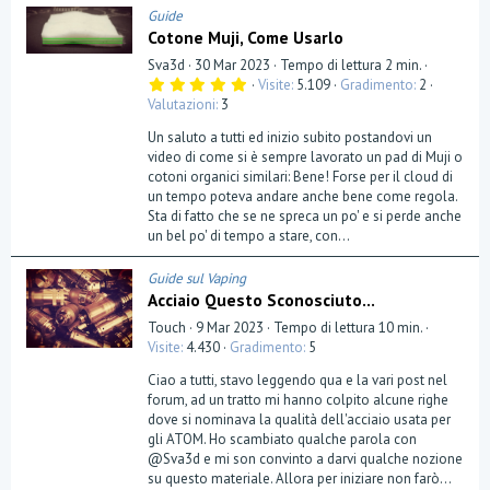
Guide
Cotone Muji, Come Usarlo
Sva3d
30 Mar 2023
Tempo di lettura 2 min.
5
Visite
5.109
Gradimento
2
,
Valutazioni
3
0
0
Un saluto a tutti ed inizio subito postandovi un
s
t
video di come si è sempre lavorato un pad di Muji o
e
cotoni organici similari: Bene! Forse per il cloud di
l
un tempo poteva andare anche bene come regola.
l
a
Sta di fatto che se ne spreca un po' e si perde anche
(
un bel po' di tempo a stare, con...
e
)
Guide sul Vaping
Acciaio Questo Sconosciuto...
Touch
9 Mar 2023
Tempo di lettura 10 min.
Visite
4.430
Gradimento
5
Ciao a tutti, stavo leggendo qua e la vari post nel
forum, ad un tratto mi hanno colpito alcune righe
dove si nominava la qualità dell'acciaio usata per
gli ATOM. Ho scambiato qualche parola con
@Sva3d e mi son convinto a darvi qualche nozione
su questo materiale. Allora per iniziare non farò...