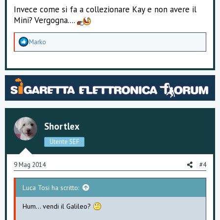
Invece come si fa a collezionare Kay e non avere il
Mini? Vergogna....
A
Marko
p
p
r
e
z
z
a
m
e
n
Shortlex
t
i
Utente SEF
:
9 Mag 2014
#4
Luca Tosi ha scritto:
Hum... vendi il Galileo?