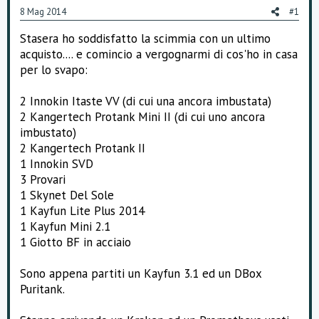
e
8 Mag 2014
#1
Stasera ho soddisfatto la scimmia con un ultimo
acquisto.... e comincio a vergognarmi di cos'ho in casa
per lo svapo:
2 Innokin Itaste VV (di cui una ancora imbustata)
2 Kangertech Protank Mini II (di cui uno ancora
imbustato)
2 Kangertech Protank II
1 Innokin SVD
3 Provari
1 Skynet Del Sole
1 Kayfun Lite Plus 2014
1 Kayfun Mini 2.1
1 Giotto BF in acciaio
Sono appena partiti un Kayfun 3.1 ed un DBox
Puritank.