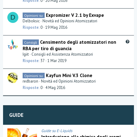
Risposte
0
20 Mag 2016
a
Expromizer V 2.1 by Exvape
Opinioni su
D
Delboksic
Novità ed Opinioni Atomizzatori
Risposte
0
19 Mag 2016
Q
Censimento degli atomizzatori non
Consigli
u
RBA per tiro di guancia
e
Igiit
Consigli ed Assistenza Atomizzatori
s
Risposte
37
1 Mar 2019
t
i
Kayfun Mini V.3 Clone
Opinioni su
o
redbaron
Novità ed Opinioni Atomizzatori
n
Risposte
0
4 Mag 2016
GUIDE
Guide su E-Liquids
Introduzione alla chimica degli aromi