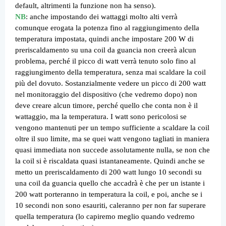
default, altrimenti la funzione non ha senso).
NB
: anche impostando dei wattaggi molto alti verrà
comunque erogata la potenza fino al raggiungimento della
temperatura impostata, quindi anche impostare 200 W di
preriscaldamento su una coil da guancia non creerà alcun
problema, perché il picco di watt verrà tenuto solo fino al
raggiungimento della temperatura, senza mai scaldare la coil
più del dovuto. Sostanzialmente vedere un picco di 200 watt
nel monitoraggio del dispositivo (che vedremo dopo) non
deve creare alcun timore, perché quello che conta non è il
wattaggio, ma la temperatura. I watt sono pericolosi se
vengono mantenuti per un tempo sufficiente a scaldare la coil
oltre il suo limite, ma se quei watt vengono tagliati in maniera
quasi immediata non succede assolutamente nulla, se non che
la coil si è riscaldata quasi istantaneamente. Quindi anche se
metto un preriscaldamento di 200 watt lungo 10 secondi su
una coil da guancia quello che accadrà è che per un istante i
200 watt porteranno in temperatura la coil, e poi, anche se i
10 secondi non sono esauriti, caleranno per non far superare
quella temperatura (lo capiremo meglio quando vedremo