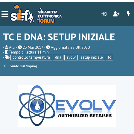
TC E DNA: SETUP INIZIALE
A
P
Alvi
23 Mar 2017
Aggiornata
28 Ott 2020
T
u
u
Tempo di lettura 11 min.
e
t
T
b
controllo temperatura
dna
evolv
setup iniziale
tc
m
o
a
l
p
r
Guide sul Vaping
g
i
o
e
s
d
h
i
d
l
a
e
t
t
e
t
u
r
a