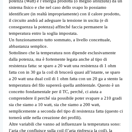
potenza (Watt) è l’energia prodotta (o meglio
utilizzata
) da un
sistema fisico e che nel caso dello svapo lo possiamo
identificare (in realtà impropriamente) con il calore prodotto,
il circuito andrà ad adeguare la tensione in uscita (e di
conseguenza la potenza) affinché faccia permanere la
temperatura entro la soglia impostata.
Un funzionamento tutto sommato, a livello concettuale,
abbastanza semplice.
Sottolineo che la temperatura non dipende esclusivamente
dalla potenza, ma è fortemente legata anche al tipo di
resistenza fatta: se sparo a 20 watt una resistenza di 1 ohm
fatta con in 30 ga la coil di brucerà quasi all’istante, se sparo
a 20 watt una dual coil di 1 ohm fatta con un 20 ga a stento la
temperatura del filo supererà quella ambientale. Questo è un
concetto fondamentale per il TC, perché, ci aiuta a
comprendere il perché sia possibile poter svapare a 210 gradi
sia che siamo a 10 watt, sia che siamo a 200 watt,
semplicemente a seconda del tipo di resistenza fatta (questo ci
tornerà utile nella creazione dei profili).
Altre variabili che vanno ad influenzare la temperatura sono:
l’aria che confluisce sulla coil (l’aria rinfresca la coil), la