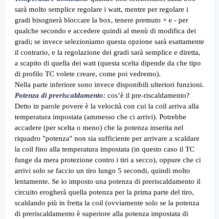
sarà molto semplice regolare i watt, mentre per regolare i
gradi bisognerà bloccare la box, tenere premuto + e - per
qualche secondo e accedere quindi al menù di modifica dei
gradi; se invece selezioniamo questa opzione sarà esattamente
il contrario, e la regolazione dei gradi sarà semplice e diretta,
a scapito di quella dei watt (questa scelta dipende da che tipo
di profilo TC volete creare, come poi vedremo).
Nella parte inferiore sono invece disponibili ulteriori funzioni.
Potenza di preriscaldamento
:
cos’è il pre-riscaldamento?
Detto in parole povere è la velocità con cui la coil arriva alla
temperatura impostata (ammesso che ci arrivi). Potrebbe
accadere (per scelta o meno) che la potenza inserita nel
riquadro "potenza" non sia sufficiente per arrivare a scaldare
la coil fino alla temperatura impostata (in questo caso il TC
funge da mera protezione contro i tiri a secco), oppure che ci
arrivi solo se faccio un tiro lungo 5 secondi, quindi molto
lentamente. Se io imposto una potenza di preriscaldamento il
circuito erogherà quella potenza per la prima parte del tiro,
scaldando più in fretta la coil (ovviamente solo se la potenza
di preriscaldamento è superiore alla potenza impostata di