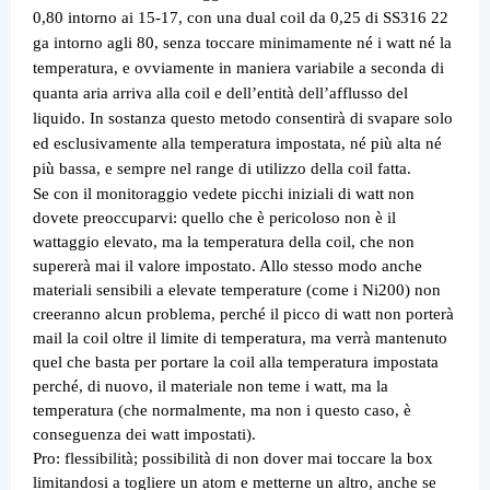
0,80 intorno ai 15-17, con una dual coil da 0,25 di SS316 22
ga intorno agli 80, senza toccare minimamente né i watt né la
temperatura, e ovviamente in maniera variabile a seconda di
quanta aria arriva alla coil e dell’entità dell’afflusso del
liquido. In sostanza questo metodo consentirà di svapare solo
ed esclusivamente alla temperatura impostata, né più alta né
più bassa, e sempre nel range di utilizzo della coil fatta.
Se con il monitoraggio vedete picchi iniziali di watt non
dovete preoccuparvi: quello che è pericoloso non è il
wattaggio elevato, ma la temperatura della coil, che non
supererà mai il valore impostato. Allo stesso modo anche
materiali sensibili a elevate temperature (come i Ni200) non
creeranno alcun problema, perché il picco di watt non porterà
mail la coil oltre il limite di temperatura, ma verrà mantenuto
quel che basta per portare la coil alla temperatura impostata
perché, di nuovo, il materiale non teme i watt, ma la
temperatura (che normalmente, ma non i questo caso, è
conseguenza dei watt impostati).
Pro: flessibilità; possibilità di non dover mai toccare la box
limitandosi a togliere un atom e metterne un altro, anche se