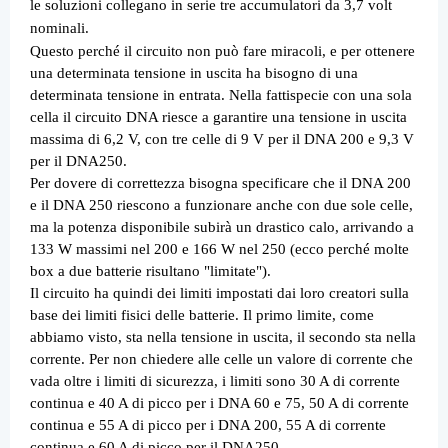
le soluzioni collegano in serie tre accumulatori da 3,7 volt
nominali.
Questo perché il circuito non può fare miracoli, e per ottenere
una determinata tensione in uscita ha bisogno di una
determinata tensione in entrata. Nella fattispecie con una sola
cella il circuito DNA riesce a garantire una tensione in uscita
massima di 6,2 V, con tre celle di 9 V per il DNA 200 e 9,3 V
per il DNA250.
Per dovere di correttezza bisogna specificare che il DNA 200
e il DNA 250 riescono a funzionare anche con due sole celle,
ma la potenza disponibile subirà un drastico calo, arrivando a
133 W massimi nel 200 e 166 W nel 250 (ecco perché molte
box a due batterie risultano "limitate").
Il circuito ha quindi dei limiti impostati dai loro creatori sulla
base dei limiti fisici delle batterie. Il primo limite, come
abbiamo visto, sta nella tensione in uscita, il secondo sta nella
corrente. Per non chiedere alle celle un valore di corrente che
vada oltre i limiti di sicurezza, i limiti sono 30 A di corrente
continua e 40 A di picco per i DNA 60 e 75, 50 A di corrente
continua e 55 A di picco per i DNA 200, 55 A di corrente
continua e 60 A di picco per il DNA250.