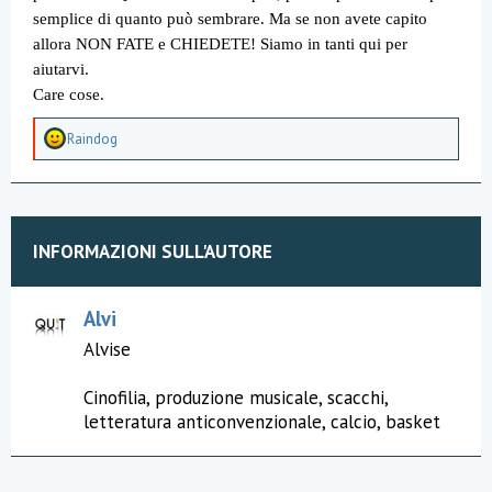
semplice di quanto può sembrare. Ma se non avete capito
allora NON FATE e CHIEDETE! Siamo in tanti qui per
aiutarvi.
Care cose.
A
Raindog
p
p
r
e
z
z
INFORMAZIONI SULL'AUTORE
a
m
e
n
Alvi
t
Alvise
i
:
Cinofilia, produzione musicale, scacchi,
letteratura anticonvenzionale, calcio, basket