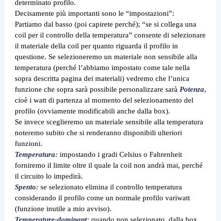
determinato profilo.
Decisamente più importanti sono le “impostazioni”:
Partiamo dal basso (poi capirete perché); “se si collega una
coil per il controllo della temperatura” consente di selezionare
il materiale della coil per quanto riguarda il profilo in
questione. Se selezioneremo un materiale non sensibile alla
temperatura (perché l’abbiamo impostato come tale nella
sopra descritta pagina dei materiali) vedremo che l’unica
funzione che sopra sarà possibile personalizzare sarà
Potenza
,
cioè i watt di partenza al momento del selezionamento del
profilo (ovviamente modificabili anche dalla box).
Se invece sceglieremo un materiale sensibile alla temperatura
noteremo subito che si renderanno disponibili ulteriori
funzioni.
Temperatura
:
impostando i gradi Celsius o Fahrenheit
forniremo il limite oltre il quale la coil non andrà mai, perché
il circuito lo impedirà.
Spento
:
se selezionato elimina il controllo temperatura
considerando il profilo come un normale profilo variwatt
(funzione inutile a mio avviso).
Temperature-dominant
:
quando non selezionato, dalla box