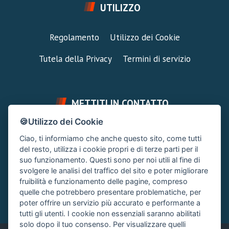
UTILIZZO
Regolamento
Utilizzo dei Cookie
Tutela della Privacy
Termini di servizio
METTITI IN CONTATTO
🍪Utilizzo dei Cookie
FAI UNA DOMANDA
SUPPORTO FORUM
Ciao, ti informiamo che anche questo sito, come tutti
Chiedi un Consiglio
Area Ticket
del resto, utilizza i cookie propri e di terze parti per il
suo funzionamento. Questi sono per noi utili al fine di
CONTATTA L'AMMINISTRAZIONE
svolgere le analisi del traffico del sito e poter migliorare
Clicca quì
fruibilità e funzionamento delle pagine, compreso
quelle che potrebbero presentare problematiche, per
poter offrire un servizio più accurato e performante a
tutti gli utenti. I cookie non essenziali saranno abilitati
solo dopo il tuo consenso. Per visualizzare quelli