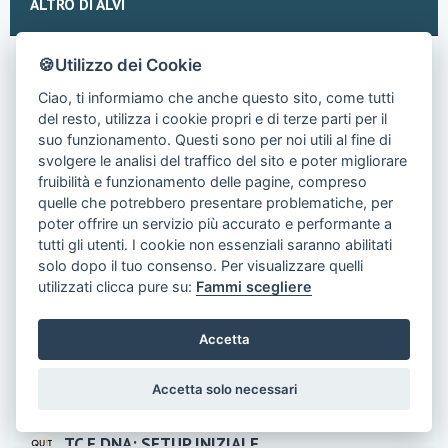
ALTRO DI ALVI
🍪Utilizzo dei Cookie
Circuiti DNA Ed Il Blocco Ohm
Nelle varie discussioni ho notato che spesso la funzione
Ciao, ti informiamo che anche questo sito, come tutti
blocco Ohm del DNA e di altri circuiti...
del resto, utilizza i cookie propri e di terze parti per il
suo funzionamento. Questi sono per noi utili al fine di
TC E DNA: Setup Iniziale
svolgere le analisi del traffico del sito e poter migliorare
fruibilità e funzionamento delle pagine, compreso
TC e DNA Premetto che questa non vuole essere una
quelle che potrebbero presentare problematiche, per
guida generica sul funzionamento del Controllo...
poter offrire un servizio più accurato e performante a
Il Drop o Caduta di Tensione - Questo
tutti gli utenti. I cookie non essenziali saranno abilitati
solo dopo il tuo consenso. Per visualizzare quelli
Sconosciuto
utilizzati clicca pure su:
Fammi scegliere
Un circuito elettrico da svapo è da considerarsi come un
circuito con resistenze in serie: le...
Accetta
Shots Di Nicotina - Un Bene O Un Male?
Da oramai qualche anno, come tutti sappiamo, il settore
Accetta solo necessari
del vaping è oggetto di numerosi...
TC E DNA: SETUP INIZIALE