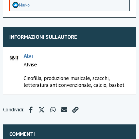
A
Marko
p
p
r
e
z
z
INFORMAZIONI SULL'AUTORE
a
m
e
n
Alvi
t
Alvise
i
:
Cinofilia, produzione musicale, scacchi,
letteratura anticonvenzionale, calcio, basket
Facebook
X (Twitter)
WhatsApp
e-mail
Link
Condividi:
COMMENTI