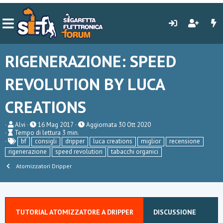
RIGENERAZIONE: SPEED
REVOLUTION BY LUCA
CREATIONS
A
P
Alvi
16 Mag 2017
Aggiornata
30 Ott 2020
T
u
u
Tempo di lettura 3 min.
e
t
T
b
bf
consigli
dripper
luca creations
miglior
recensione
m
o
a
l
rigenerazione
speed revolution
tabacchi organici
p
r
g
i
o
e
s
Atomizzatori Dripper
d
h
i
d
l
a
e
t
t
e
t
TUTORIAL ATOMIZZATORE A DRIPPER
DISCUSSIONE
u