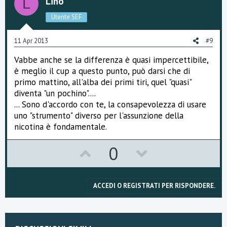
o
n
Lino
L
t
v
Utente SEF
e
o
11 Apr 2013
#9
t
Vabbe anche se la differenza è quasi impercettibile,
e
è meglio il cup a questo punto, può darsi che di
primo mattino, all'alba dei primi tiri, quel "quasi"
diventa "un pochino"....
... Sono d'accordo con te, la consapevolezza di usare
uno "strumento" diverso per l'assunzione della
nicotina è fondamentale.
U
D
0
p
o
v
w
ACCEDI O REGISTRATI PER RISPONDERE.
o
n
t
v