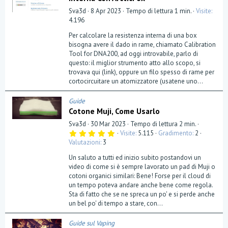
Sva3d
8 Apr 2023
Tempo di lettura 1 min.
Visite
4.196
Per calcolare la resistenza interna di una box
bisogna avere il dado in rame, chiamato Calibration
Tool for DNA200, ad oggi introvabile, parlo di
questo: il miglior strumento atto allo scopo, si
trovava qui (link), oppure un filo spesso di rame per
cortocircuitare un atomizzatore (usatene uno...
Guide
Cotone Muji, Come Usarlo
Sva3d
30 Mar 2023
Tempo di lettura 2 min.
5
Visite
5.115
Gradimento
2
,
Valutazioni
3
0
0
Un saluto a tutti ed inizio subito postandovi un
s
t
video di come si è sempre lavorato un pad di Muji o
e
cotoni organici similari: Bene! Forse per il cloud di
l
un tempo poteva andare anche bene come regola.
l
a
Sta di fatto che se ne spreca un po' e si perde anche
(
un bel po' di tempo a stare, con...
e
)
Guide sul Vaping