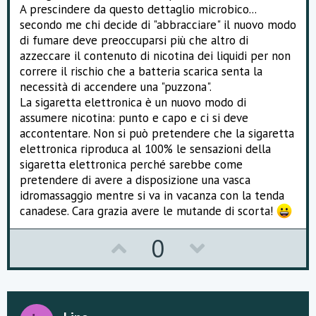
A prescindere da questo dettaglio microbico...
secondo me chi decide di "abbracciare" il nuovo modo
di fumare deve preoccuparsi più che altro di
azzeccare il contenuto di nicotina dei liquidi per non
correre il rischio che a batteria scarica senta la
necessità di accendere una "puzzona".
La sigaretta elettronica è un nuovo modo di
assumere nicotina: punto e capo e ci si deve
accontentare. Non si può pretendere che la sigaretta
elettronica riproduca al 100% le sensazioni della
sigaretta elettronica perché sarebbe come
pretendere di avere a disposizione una vasca
idromassaggio mentre si va in vacanza con la tenda
canadese. Cara grazia avere le mutande di scorta!
U
D
0
p
o
v
w