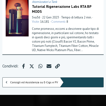
)
Atomizzatori a Tank
Tutorial Rigenerazione Labs RTA BP
MODS
Sva3d
22 Gen 2023
Tempo di lettura 2 min.
Visite
16.181
Commenti
8
Come promesso, eccomi a descrivere quale tipo di
rigenerazione, in particolare sul cotone, ho testato
in questi dieci giorni e più, sperimentando tutti i
cotoni più noti (Cloud9, Bacon V2, Bacon Prime,
Titanium Fumytech, Titanium Fiber Cotton, Miracle
UD, Native Wicks Platinum Plus, Fiber...
Facebook
X (Twitter)
WhatsApp
e-mail
Link
Condividi:
Consigli ed Assistenza su E-Cigs e PV