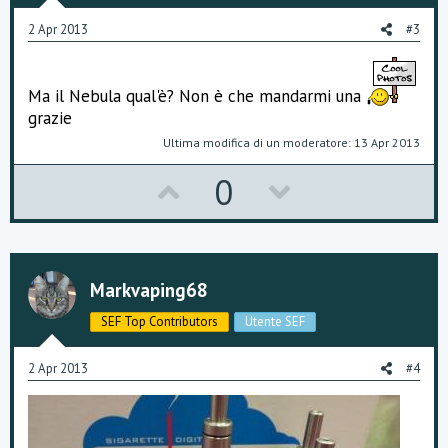
e
o
2 Apr 2013
#3
t
e
Ma il Nebula qual'è? Non è che mandarmi una
grazie
Ultima modifica di un moderatore:
13 Apr 2013
U
D
0
p
o
v
w
o
n
Markvaping68
t
v
SEF Top Contributors
Utente SEF
e
o
2 Apr 2013
#4
t
e