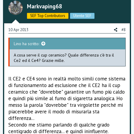
t
v
Markvaping68
e
o
SEF Top Contributors
Utente SEF
t
e
10 Apr 2013
#8
Lino ha scritto:
A cosa serve il cup ceramico? Quale differenza c'è tra il
Ce2 ed il Ce4? Grazie mille.
Il CE2 e CE4 sono in realtà molto simili come sistema
di funzionamento ad esclusione che il CE2 ha il cup
ceramico che "dovrebbe" garantire un fumo più caldo
e quindi più simile al fumo di sigaretta analogica. Ho
messo la parola "dovrebbe" tra virgolette perché mi
piacerebbe avere il modo di misurarla sta
differenza...
Secondo me stiamo parlando di qualche grado
centigrado di differenza... e quindi ininfluente.