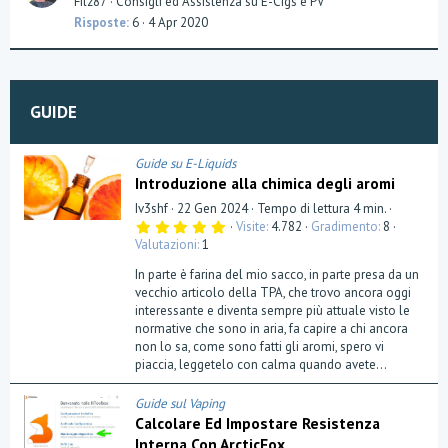
Filz87
Consigli ed Assistenza su E-Cigs e PV
o
e
Risposte
6
4 Apr 2020
n
s
t
i
o
GUIDE
n
Guide su E-Liquids
Introduzione alla chimica degli aromi
Iv3shf
22 Gen 2024
Tempo di lettura 4 min.
5
Visite
4.782
Gradimento
8
,
Valutazioni
1
0
0
In parte è farina del mio sacco, in parte presa da un
s
t
vecchio articolo della TPA, che trovo ancora oggi
e
interessante e diventa sempre più attuale visto le
l
normative che sono in aria, fa capire a chi ancora
l
a
non lo sa, come sono fatti gli aromi, spero vi
(
piaccia, leggetelo con calma quando avete...
e
)
Guide sul Vaping
Calcolare Ed Impostare Resistenza
Interna Con ArcticFox