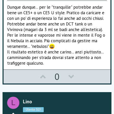
Dunque dunque... per le "tranquille" potrebbe andar
bene un CE5+ o un CE5 U style. Pratico da caricare e
con un po' di esperienza lo fai anche ad occhi chiusi.
Potrebbe andar bene anche un DCT tank o un
Vivinova (magari da 3 ml se badi anche all'estetica).
Per le intense e vaporose mi viene in mente il Fog o
il Nebula in acciaio. Più complicati da gestire ma
veramente... "nebulosi"
Il risultato estetico è anche carino... anzi piuttosto...
camminando per strada dovrai stare attento a non
trafiggere qualcuno.
U
D
0
p
o
v
w
o
n
Lino
L
t
v
Utente SEF