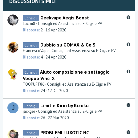
DISCUSSIONI SIMILI
e
o
t
Q
Geekvape Aegis Boost
Consigli
u
Lucmi8
Consigli ed Assistenza su E-Cigs e PV
e
e
Risposte
2
16 Apr 2020
s
t
Q
Dubbio su GOMAX & Go S
Consigli
i
u
FrancescoVape
Consigli ed Assistenza su E-Cigs e PV
o
e
Risposte
4
24 Apr 2020
n
s
t
Q
Aiuto composizione e settaggio
Consigli
i
u
Voopoo Vinci X
o
e
TOOPUFT86
Consigli ed Assistenza su E-Cigs e PV
n
s
Risposte
24
17 Dic 2020
t
i
Q
Limit e Kirin by Kizoku
Consigli
o
J
u
jackger
Consigli ed Assistenza su E-Cigs e PV
n
e
Risposte
26
27 Mar 2020
s
t
Q
PROBLEMI LUXOTIC NC
Consigli
i
u