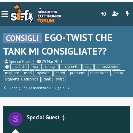
EGO-TWIST CHE
CONSIGLI
TANK MI CONSIGLIATE??
C
D
Special Guest :)
29 Mar 2013
r
a
acquisto
box
consigli
e-cigarette
ecig
impostazioni
e
t
migliore
mod
opinioni
pareri
problemi
recensione
setup
a
a
sigaretta elettronica
tank
twist
t
d
o
i
Consigli ed Assistenza su E-Cigs e PV
r
i
e
n
D
i
i
z
s
i
c
o
Special Guest :)
S
u
s
s
i