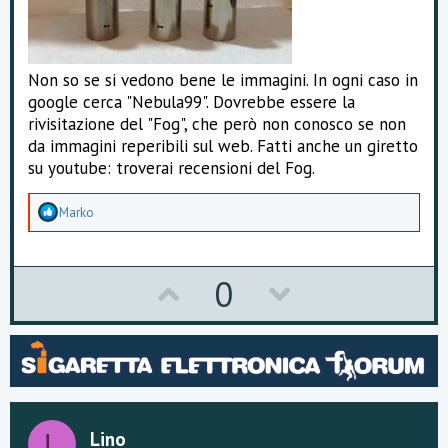
Non so se si vedono bene le immagini. In ogni caso in
google cerca "Nebula99". Dovrebbe essere la
rivisitazione del "Fog", che però non conosco se non
da immagini reperibili sul web. Fatti anche un giretto
su youtube: troverai recensioni del Fog.
A
Marko
p
p
r
e
U
D
0
z
z
p
o
a
m
v
w
e
n
o
n
t
i
t
v
:
Lino
L