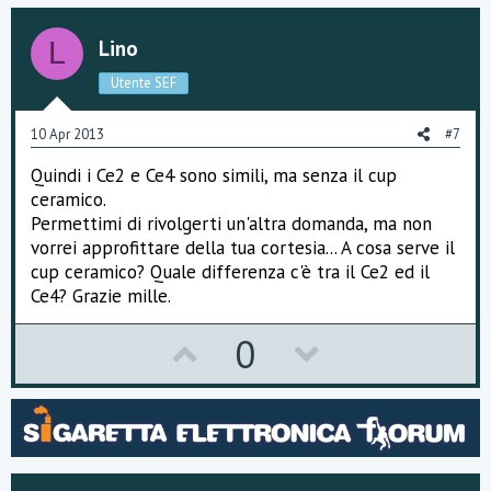
v
w
o
n
Lino
L
t
v
Utente SEF
e
o
10 Apr 2013
#7
t
Quindi i Ce2 e Ce4 sono simili, ma senza il cup
e
ceramico.
Permettimi di rivolgerti un'altra domanda, ma non
vorrei approfittare della tua cortesia... A cosa serve il
cup ceramico? Quale differenza c'è tra il Ce2 ed il
Ce4? Grazie mille.
U
D
0
p
o
v
w
o
n