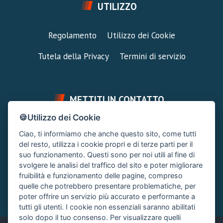
UTILIZZO
Regolamento
Utilizzo dei Cookie
Tutela della Privacy
Termini di servizio
METTITI IN CONTATTO
🍪Utilizzo dei Cookie
FAI UNA DOMANDA
SUPPORTO FORUM
Ciao, ti informiamo che anche questo sito, come tutti
Chiedi un Consiglio
Area Ticket
del resto, utilizza i cookie propri e di terze parti per il
suo funzionamento. Questi sono per noi utili al fine di
CONTATTA L'AMMINISTRAZIONE
svolgere le analisi del traffico del sito e poter migliorare
Clicca quì
fruibilità e funzionamento delle pagine, compreso
quelle che potrebbero presentare problematiche, per
poter offrire un servizio più accurato e performante a
tutti gli utenti. I cookie non essenziali saranno abilitati
solo dopo il tuo consenso. Per visualizzare quelli