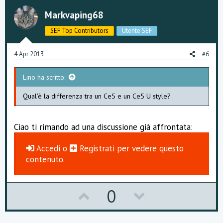
o
n
Markvaping68
t
v
SEF Top Contributors
Utente SEF
e
o
4 Apr 2013
#6
t
Lino ha scritto:
e
Qual'è la differenza tra un Ce5 e un Ce5 U style?
Ciao ti rimando ad una discussione già affrontata:
Accedi
o
Registrati
per vedere questo
contenuto.
U
D
0
p
o