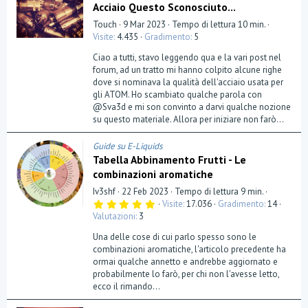
Acciaio Questo Sconosciuto...
Touch
9 Mar 2023
Tempo di lettura 10 min.
Visite
4.435
Gradimento
5
Ciao a tutti, stavo leggendo qua e la vari post nel
forum, ad un tratto mi hanno colpito alcune righe
dove si nominava la qualità dell'acciaio usata per
gli ATOM. Ho scambiato qualche parola con
@Sva3d e mi son convinto a darvi qualche nozione
su questo materiale. Allora per iniziare non farò...
Guide su E-Liquids
Tabella Abbinamento Frutti - Le
combinazioni aromatiche
Iv3shf
22 Feb 2023
Tempo di lettura 9 min.
5
Visite
17.036
Gradimento
14
,
Valutazioni
3
0
0
Una delle cose di cui parlo spesso sono le
s
t
combinazioni aromatiche, l'articolo precedente ha
e
ormai qualche annetto e andrebbe aggiornato e
l
probabilmente lo farò, per chi non l'avesse letto,
l
a
ecco il rimando...
(
e