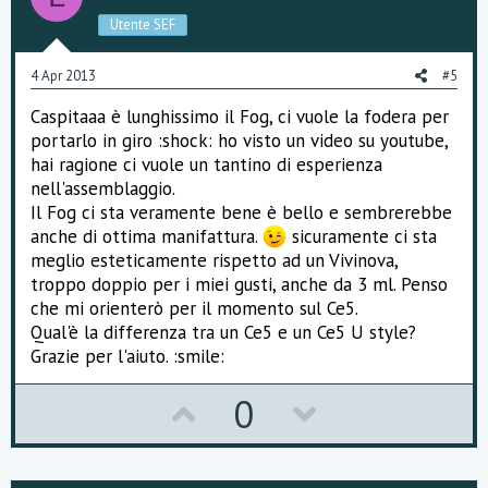
e
o
Utente SEF
t
e
4 Apr 2013
#5
Caspitaaa è lunghissimo il Fog, ci vuole la fodera per
portarlo in giro :shock: ho visto un video su youtube,
hai ragione ci vuole un tantino di esperienza
nell'assemblaggio.
Il Fog ci sta veramente bene è bello e sembrerebbe
anche di ottima manifattura.
sicuramente ci sta
meglio esteticamente rispetto ad un Vivinova,
troppo doppio per i miei gusti, anche da 3 ml. Penso
che mi orienterò per il momento sul Ce5.
Qual'è la differenza tra un Ce5 e un Ce5 U style?
Grazie per l'aiuto. :smile:
U
D
0
p
o
v
w