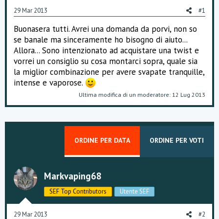
o
29 Mar 2013
#1
n
e
Buonasera tutti. Avrei una domanda da porvi, non so
se banale ma sinceramente ho bisogno di aiuto...
Allora... Sono intenzionato ad acquistare una twist e
vorrei un consiglio su cosa montarci sopra, quale sia
la miglior combinazione per avere svapate tranquille,
intense e vaporose.
Ultima modifica di un moderatore:
12 Lug 2013
ORDINE PER DATA
ORDINE PER VOTI
Markvaping68
SEF Top Contributors
Utente SEF
29 Mar 2013
#2