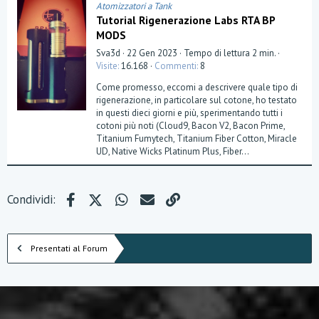
)
Atomizzatori a Tank
Tutorial Rigenerazione Labs RTA BP
MODS
Sva3d
22 Gen 2023
Tempo di lettura 2 min.
Visite
16.168
Commenti
8
Come promesso, eccomi a descrivere quale tipo di
rigenerazione, in particolare sul cotone, ho testato
in questi dieci giorni e più, sperimentando tutti i
cotoni più noti (Cloud9, Bacon V2, Bacon Prime,
Titanium Fumytech, Titanium Fiber Cotton, Miracle
UD, Native Wicks Platinum Plus, Fiber...
Facebook
X (Twitter)
WhatsApp
e-mail
Link
Condividi:
Presentati al Forum