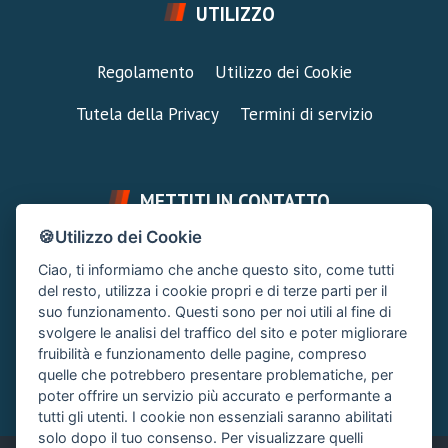
UTILIZZO
Regolamento
Utilizzo dei Cookie
Tutela della Privacy
Termini di servizio
METTITI IN CONTATTO
🍪Utilizzo dei Cookie
FAI UNA DOMANDA
SUPPORTO FORUM
Ciao, ti informiamo che anche questo sito, come tutti
Chiedi un Consiglio
Area Ticket
del resto, utilizza i cookie propri e di terze parti per il
suo funzionamento. Questi sono per noi utili al fine di
CONTATTA L'AMMINISTRAZIONE
svolgere le analisi del traffico del sito e poter migliorare
Clicca quì
fruibilità e funzionamento delle pagine, compreso
quelle che potrebbero presentare problematiche, per
poter offrire un servizio più accurato e performante a
tutti gli utenti. I cookie non essenziali saranno abilitati
solo dopo il tuo consenso. Per visualizzare quelli