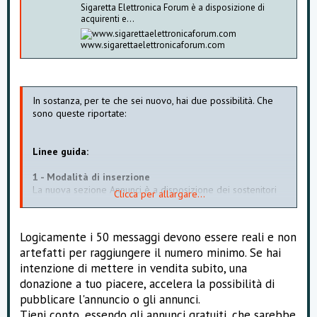
Sigaretta Elettronica Forum è a disposizione di
acquirenti e...
www.sigarettaelettronicaforum.com
In sostanza, per te che sei nuovo, hai due possibilità. Che
sono queste riportate:
Linee guida:
1 - Modalità di inserzione
La nuova sezione Annunci è a disposizione dei sostenitori
Clicca per allargare...
della nostra community, che includono i normali
frequentatori del forum che hanno raggiunto un minimo di
50 post già all'attivo, o chi abbia provveduto ad effettuare
Logicamente i 50 messaggi devono essere reali e non
una piccola donazione al nostro sito per noi utile a
artefatti per raggiungere il numero minimo. Se hai
provvedere a tutte le spese mensili che una tale
piattaforma comporta.
intenzione di mettere in vendita subito, una
donazione a tuo piacere, accelera la possibilità di
Questi utenti potranno procedere all'inserimento dei loro
pubblicare l'annuncio o gli annunci.
annunci dopo essersi preventivamente presentati
Tieni conto, essendo gli annunci gratuiti, che sarebbe
nell'apposita sezione dedicata alle presentazioni.