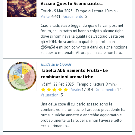
Acciaio Questo Sconosciuto...
Touch
9 Mar 2023
Tempo di lettura 10 min.
Visite
4.431
Gradimento
5
Ciao a tutti, stavo leggendo qua e la vari post nel
forum, ad un tratto mi hanno colpito alcune righe
dove si nominava la qualità dell'acciaio usata per
gli ATOM. Ho scambiato qualche parola con
@Sva3d e mi son convinto a darvi qualche nozione
su questo materiale. Allora per iniziare non farò...
Guide su E-Liquids
Tabella Abbinamento Frutti - Le
combinazioni aromatiche
Iv3shf
22 Feb 2023
Tempo di lettura 9 min.
5
Visite
17.014
Gradimento
14
,
Valutazioni
3
0
0
Una delle cose di cui parlo spesso sono le
s
t
combinazioni aromatiche, l'articolo precedente ha
e
ormai qualche annetto e andrebbe aggiornato e
l
probabilmente lo farò, per chi non l'avesse letto,
l
a
ecco il rimando...
(
e