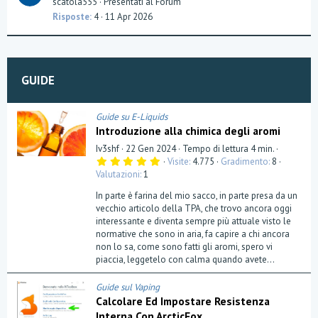
scatola555
Presentati al Forum
Risposte
4
11 Apr 2026
GUIDE
Guide su E-Liquids
Introduzione alla chimica degli aromi
Iv3shf
22 Gen 2024
Tempo di lettura 4 min.
5
Visite
4.775
Gradimento
8
,
Valutazioni
1
0
0
In parte è farina del mio sacco, in parte presa da un
s
t
vecchio articolo della TPA, che trovo ancora oggi
e
interessante e diventa sempre più attuale visto le
l
normative che sono in aria, fa capire a chi ancora
l
a
non lo sa, come sono fatti gli aromi, spero vi
(
piaccia, leggetelo con calma quando avete...
e
)
Guide sul Vaping
Calcolare Ed Impostare Resistenza
Interna Con ArcticFox