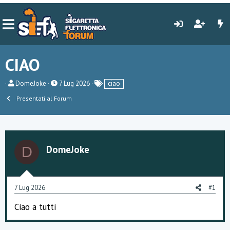
CIAO
C
D
DomeJoke
7 Lug 2026
ciao
r
a
Presentati al Forum
e
t
a
a
t
d
o
i
r
i
e
n
DomeJoke
D
D
i
i
z
s
i
c
o
u
7 Lug 2026
#1
s
s
Ciao a tutti
i
o
n