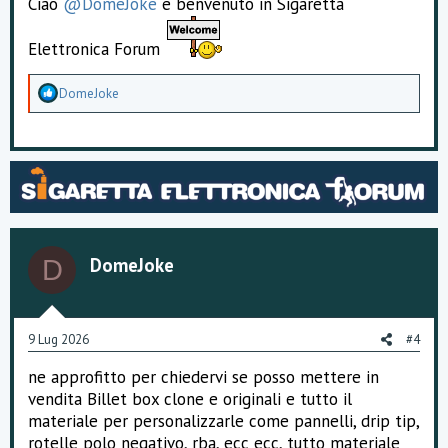
Ciao
@DomeJoke
e benvenuto in Sigaretta
Elettronica Forum
A
DomeJoke
p
p
r
e
z
z
a
m
e
n
DomeJoke
D
t
i
:
9 Lug 2026
#4
ne approfitto per chiedervi se posso mettere in
vendita Billet box clone e originali e tutto il
materiale per personalizzarle come pannelli, drip tip,
rotelle polo negativo, rba, ecc ecc, tutto materiale