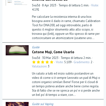
Sva3d
8 Apr 2023
Tempo di lettura 1 min.
Visite
4.191
Per calcolare la resistenza interna di una box
bisogna avere il dado in rame, chiamato Calibration
Tool for DNA200, ad oggi introvabile, parlo di
questo: il miglior strumento atto allo scopo, si
trovava qui (link), oppure un filo spesso di rame per
cortocircuitare un atomizzatore (usatene uno...
Guide
Cotone Muji, Come Usarlo
Sva3d
30 Mar 2023
Tempo di lettura 2 min.
5
Visite
5.109
Gradimento
2
,
Valutazioni
3
0
0
Un saluto a tutti ed inizio subito postandovi un
s
t
video di come si è sempre lavorato un pad di Muji o
e
cotoni organici similari: Bene! Forse per il cloud di
l
un tempo poteva andare anche bene come regola.
l
a
Sta di fatto che se ne spreca un po' e si perde anche
(
un bel po' di tempo a stare, con...
e
)
Guide sul Vaping