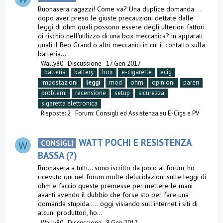
Buonasera ragazzi! Come va? Una duplice domanda....
dopo aver preso le giuste precauzioni dettate dalle
leggi di ohm quali possono essere degli ulteriori fattori
di rischio nell'utilizzo di una box meccanica? in apparati
quali il Reo Grand o altri meccanici in cui il contatto sulla
batteria...
Wally80
Discussione
17 Gen 2017
batteria
battery
box
e-cigarette
ecig
impostazioni
leggi
mod
ohm
opinioni
pareri
problemi
recensione
setup
sicurezza
sigaretta elettronica
Risposte: 2
Forum:
Consigli ed Assistenza su E-Cigs e PV
WATT POCHI E RESISTENZA
CONSIGLI
W
BASSA (?)
Buonasera a tutti... sono iscritto da poco al forum, ho
ricevuto qui nel forum molte delucidazioni sulle leggi di
ohm e faccio queste premesse per mettere le mani
avanti avendo il dubbio che forse sto per fare una
domanda stupida..... oggi visiando sull'internet i siti di
alcuni produttori, ho...
Wally80
Discussione
8 Gen 2017