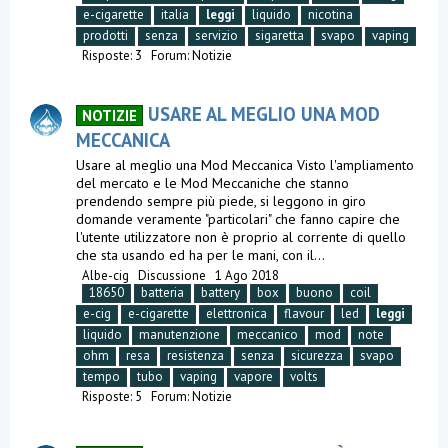
e-cigarette
italia
leggi
liquido
nicotina
prodotti
senza
servizio
sigaretta
svapo
vaping
Risposte: 3
Forum:
Notizie
USARE AL MEGLIO UNA MOD
NOTIZIE
MECCANICA
Usare al meglio una Mod Meccanica Visto l'ampliamento
del mercato e le Mod Meccaniche che stanno
prendendo sempre più piede, si leggono in giro
domande veramente "particolari" che fanno capire che
l'utente utilizzatore non è proprio al corrente di quello
che sta usando ed ha per le mani, con il...
Albe-cig
Discussione
1 Ago 2018
18650
batteria
battery
box
buono
coil
e-cig
e-cigarette
elettronica
flavour
led
leggi
liquido
manutenzione
meccanico
mod
note
ohm
resa
resistenza
senza
sicurezza
svapo
tempo
tubo
vaping
vapore
volts
Risposte: 5
Forum:
Notizie