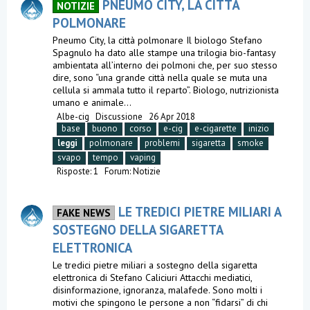
PNEUMO CITY, LA CITTÀ
NOTIZIE
POLMONARE
Pneumo City, la città polmonare Il biologo Stefano
Spagnulo ha dato alle stampe una trilogia bio-fantasy
ambientata all’interno dei polmoni che, per suo stesso
dire, sono “una grande città nella quale se muta una
cellula si ammala tutto il reparto”. Biologo, nutrizionista
umano e animale...
Albe-cig
Discussione
26 Apr 2018
base
buono
corso
e-cig
e-cigarette
inizio
leggi
polmonare
problemi
sigaretta
smoke
svapo
tempo
vaping
Risposte: 1
Forum:
Notizie
LE TREDICI PIETRE MILIARI A
FAKE NEWS
SOSTEGNO DELLA SIGARETTA
ELETTRONICA
Le tredici pietre miliari a sostegno della sigaretta
elettronica di Stefano Caliciuri Attacchi mediatici,
disinformazione, ignoranza, malafede. Sono molti i
motivi che spingono le persone a non “fidarsi” di chi