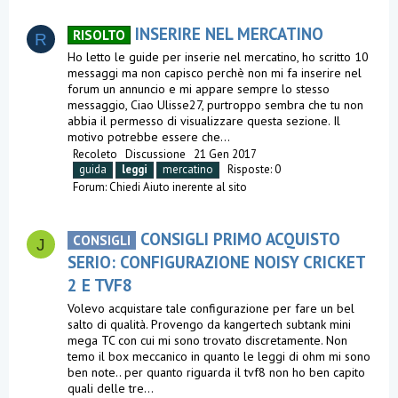
INSERIRE NEL MERCATINO
RISOLTO
R
Ho letto le guide per inserie nel mercatino, ho scritto 10
messaggi ma non capisco perchè non mi fa inserire nel
forum un annuncio e mi appare sempre lo stesso
messaggio, Ciao Ulisse27, purtroppo sembra che tu non
abbia il permesso di visualizzare questa sezione. Il
motivo potrebbe essere che...
Recoleto
Discussione
21 Gen 2017
guida
leggi
mercatino
Risposte: 0
Forum:
Chiedi Aiuto inerente al sito
CONSIGLI PRIMO ACQUISTO
CONSIGLI
J
SERIO: CONFIGURAZIONE NOISY CRICKET
2 E TVF8
Volevo acquistare tale configurazione per fare un bel
salto di qualità. Provengo da kangertech subtank mini
mega TC con cui mi sono trovato discretamente. Non
temo il box meccanico in quanto le leggi di ohm mi sono
ben note.. per quanto riguarda il tvf8 non ho ben capito
quali delle tre...