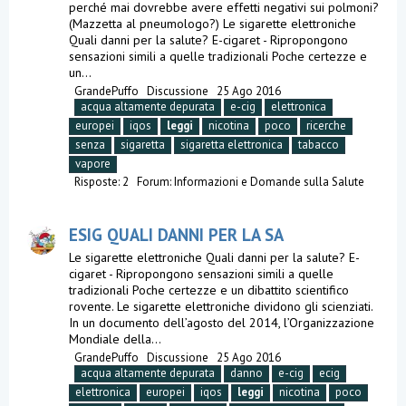
perché mai dovrebbe avere effetti negativi sui polmoni?
(Mazzetta al pneumologo?) Le sigarette elettroniche
Quali danni per la salute? E-cigaret - Ripropongono
sensazioni simili a quelle tradizionali Poche certezze e
un...
GrandePuffo
Discussione
25 Ago 2016
acqua altamente depurata
e-cig
elettronica
europei
iqos
leggi
nicotina
poco
ricerche
senza
sigaretta
sigaretta elettronica
tabacco
vapore
Risposte: 2
Forum:
Informazioni e Domande sulla Salute
ESIG QUALI DANNI PER LA SA
Le sigarette elettroniche Quali danni per la salute? E-
cigaret - Ripropongono sensazioni simili a quelle
tradizionali Poche certezze e un dibattito scientifico
rovente. Le sigarette elettroniche dividono gli scienziati.
In un documento dell’agosto del 2014, l’Organizzazione
Mondiale della...
GrandePuffo
Discussione
25 Ago 2016
acqua altamente depurata
danno
e-cig
ecig
elettronica
europei
iqos
leggi
nicotina
poco