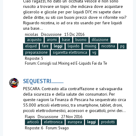
Ciao ragazzi, ho dato un' occhiata veloce e non sono
riuscito a trovare un topic che indicava dove acquistare
glicerolo e glicole per per liquidi DIY, mi sapete dare
delle dritte, su siti con buoni prezzi dove vi rifornite voi?
Riguardo nicotina, io ad ora sto usando per fare liquidi
una base...
niciolas
Discussione
15 Dic 2016
acquisto
aromi
base
buono
diluizione
eliquid
fare
leggi
liquido
mixing
nicotina
pg
preparazione
sigaretta elettronica
vg
Risposte: 5
Forum:
Consigli sul Mixing ed E-Liquids Fai da Te
SEQUESTRI..........
PESCARA. Contrasto alla contraffazione e salvaguardia
della sicurezza e della salute dei consumatori. Per
queste ragioni la Finanza di Pescara ha sequestrato circa
55.000 articoli elettronici, tra smartphone, tablet, droni,
piccoli elettrodomestici, accessori e giocattoli, privi dei...
Flapis
Discussione
27 Nov 2016
articoli
elettronica
europea
leggi
prodotti
Risposte: 6
Forum:
Svago