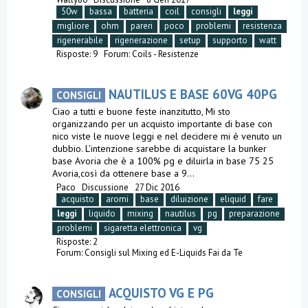
50w
bassa
batteria
coil
consigli
leggi
migliore
ohm
pareri
poco
problemi
resistenza
rigenerabile
rigenerazione
setup
supporto
watt
Risposte: 9
Forum:
Coils - Resistenze
NAUTILUS E BASE 60VG 40PG
CONSIGLI
Ciao a tutti e buone feste inanzitutto, Mi sto
organizzando per un acquisto importante di base con
nico viste le nuove leggi e nel decidere mi è venuto un
dubbio. L'intenzione sarebbe di acquistare la bunker
base Avoria che è a 100% pg e diluirla in base 75 25
Avoria,così da ottenere base a 9...
Paco
Discussione
27 Dic 2016
acquisto
aromi
base
diluizione
eliquid
fare
leggi
liquido
mixing
nautilus
pg
preparazione
problemi
sigaretta elettronica
vg
Risposte: 2
Forum:
Consigli sul Mixing ed E-Liquids Fai da Te
ACQUISTO VG E PG
CONSIGLI