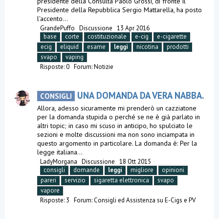
presidente della Consulta Paolo Grossi, di fronte il
Presidente della Repubblica Sergio Mattarella, ha posto
l'accento...
GrandePuffo
Discussione
13 Apr 2016
base
corte
costituzionale
e-cig
e-cigarette
ecig
eliquid
esame
leggi
nicotina
prodotti
svapo
vaping
Risposte: 0
Forum:
Notizie
UNA DOMANDA DA VERA NABBA.
CONSIGLI
Allora, adesso sicuramente mi prenderò un cazziatone
per la domanda stupida o perché se ne è già parlato in
altri topic; in caso mi scuso in anticipo, ho spulciato le
sezioni e molte discussioni ma non sono inciampata in
questo argomento in particolare. La domanda è: Per la
legge italiana...
LadyMorgana
Discussione
18 Ott 2015
consigli
domande
leggi
migliore
opinioni
pareri
servizio
sigaretta elettronica
svapo
vapore
Risposte: 3
Forum:
Consigli ed Assistenza su E-Cigs e PV