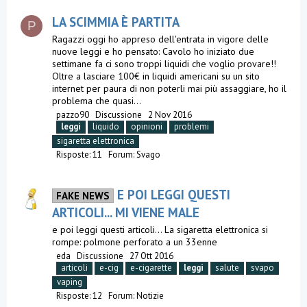
LA SCIMMIA È PARTITA
P
Ragazzi oggi ho appreso dell'entrata in vigore delle
nuove leggi e ho pensato: Cavolo ho iniziato due
settimane fa ci sono troppi liquidi che voglio provare!!
Oltre a lasciare 100€ in liquidi americani su un sito
internet per paura di non poterli mai più assaggiare, ho il
problema che quasi...
pazzo90
Discussione
2 Nov 2016
leggi
liquido
opinioni
problemi
sigaretta elettronica
Risposte: 11
Forum:
Svago
E POI LEGGI QUESTI
FAKE NEWS
ARTICOLI... MI VIENE MALE
e poi leggi questi articoli... La sigaretta elettronica si
rompe: polmone perforato a un 33enne
eda
Discussione
27 Ott 2016
articoli
e-cig
e-cigarette
leggi
salute
svapo
vaping
Risposte: 12
Forum:
Notizie