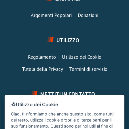
Argomenti Popolari
Donazioni
UTILIZZO
Regolamento
Utilizzo dei Cookie
Tutela della Privacy
Termini di servizio
METTITI IN CONTATTO
🍪Utilizzo dei Cookie
FAI UNA DOMANDA
SUPPORTO FORUM
Ciao, ti informiamo che anche questo sito, come tutti
Chiedi un Consiglio
Area Ticket
del resto, utilizza i cookie propri e di terze parti per il
suo funzionamento. Questi sono per noi utili al fine di
CONTATTA L'AMMINISTRAZIONE