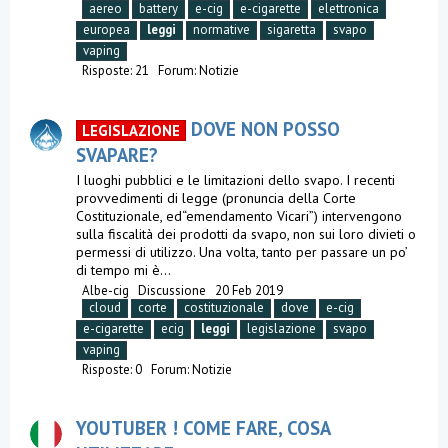
aereo
battery
e-cig
e-cigarette
elettronica
europea
leggi
normative
sigaretta
svapo
vaping
Risposte: 21
Forum:
Notizie
DOVE NON POSSO
LEGISLAZIONE
SVAPARE?
I luoghi pubblici e le limitazioni dello svapo. I recenti
provvedimenti di legge (pronuncia della Corte
Costituzionale, ed“emendamento Vicari”) intervengono
sulla fiscalità dei prodotti da svapo, non sui loro divieti o
permessi di utilizzo. Una volta, tanto per passare un po’
di tempo mi è...
Albe-cig
Discussione
20 Feb 2019
cloud
corte
costituzionale
dove
e-cig
e-cigarette
ecig
leggi
legislazione
svapo
vaping
Risposte: 0
Forum:
Notizie
YOUTUBER ! COME FARE, COSA