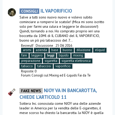
IL VAPORIFICIO
CONSIGLI
Salve a tutti sono nuovo nuovo e volevo subito
cominciare a rompervi le scatole! (Mica mi sono iscritto
solo per farmi una culura e leggere le discussioni!)
Quindi, tornando a noi. Ho comprato proprio ieri una
boccetta da 10Ml di IL CUBANO del IL VAPORIFICIO,
buono un pò più tabaccoso del 7...
Beowulf
Discussione
25 Ott 2016
aromi
azienda
base
buono
diluizione
eliquid
fare
leggero
leggi
liquido
mixing
preparazione
sigaretta
sigaretta elettronica
tabacco
tabaccosi
vaporificio
Risposte: 0
Forum:
Consigli sul Mixing ed E-Liquids Fai da Te
NJOY VA IN BANCAROTTA,
FAKE NEWS
CHIEDE L'ARTICOLO 11
Sottera Inc. conosciuta come NJOY una delle aziende
leader in America per la vendita delle E-cigarettes, il
mese scorso ha chiesto la bancarotta. la NJOY è quella