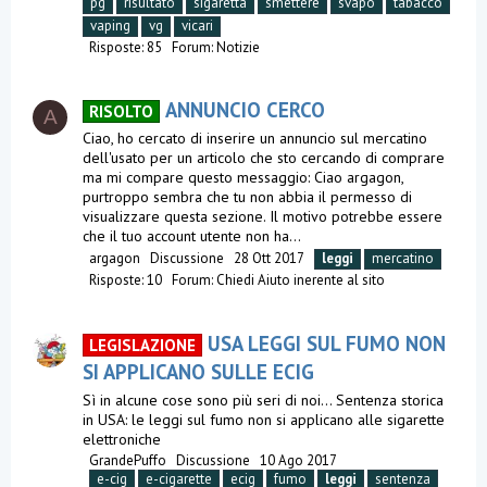
pg
risultato
sigaretta
smettere
svapo
tabacco
vaping
vg
vicari
Risposte: 85
Forum:
Notizie
ANNUNCIO CERCO
RISOLTO
A
Ciao, ho cercato di inserire un annuncio sul mercatino
dell'usato per un articolo che sto cercando di comprare
ma mi compare questo messaggio: Ciao argagon,
purtroppo sembra che tu non abbia il permesso di
visualizzare questa sezione. Il motivo potrebbe essere
che il tuo account utente non ha...
argagon
Discussione
28 Ott 2017
leggi
mercatino
Risposte: 10
Forum:
Chiedi Aiuto inerente al sito
USA LEGGI SUL FUMO NON
LEGISLAZIONE
SI APPLICANO SULLE ECIG
Sì in alcune cose sono più seri di noi... Sentenza storica
in USA: le leggi sul fumo non si applicano alle sigarette
elettroniche
GrandePuffo
Discussione
10 Ago 2017
e-cig
e-cigarette
ecig
fumo
leggi
sentenza