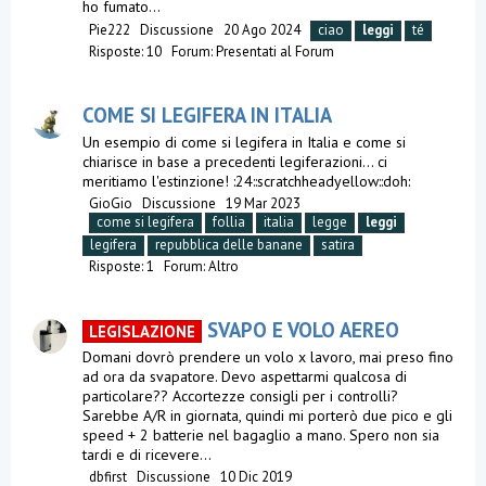
ho fumato...
Pie222
Discussione
20 Ago 2024
ciao
leggi
té
Risposte: 10
Forum:
Presentati al Forum
COME SI LEGIFERA IN ITALIA
Un esempio di come si legifera in Italia e come si
chiarisce in base a precedenti legiferazioni... ci
meritiamo l'estinzione! :24::scratchheadyellow::doh:
GioGio
Discussione
19 Mar 2023
come si legifera
follia
italia
legge
leggi
legifera
repubblica delle banane
satira
Risposte: 1
Forum:
Altro
SVAPO E VOLO AEREO
LEGISLAZIONE
Domani dovrò prendere un volo x lavoro, mai preso fino
ad ora da svapatore. Devo aspettarmi qualcosa di
particolare?? Accortezze consigli per i controlli?
Sarebbe A/R in giornata, quindi mi porterò due pico e gli
speed + 2 batterie nel bagaglio a mano. Spero non sia
tardi e di ricevere...
dbfirst
Discussione
10 Dic 2019