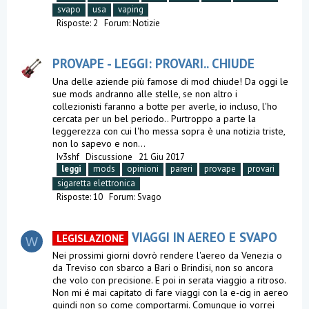
svapo
usa
vaping
Risposte: 2
Forum:
Notizie
PROVAPE - LEGGI: PROVARI.. CHIUDE
Una delle aziende più famose di mod chiude! Da oggi le
sue mods andranno alle stelle, se non altro i
collezionisti faranno a botte per averle, io incluso, l'ho
cercata per un bel periodo.. Purtroppo a parte la
leggerezza con cui l'ho messa sopra è una notizia triste,
non lo sapevo e non...
Iv3shf
Discussione
21 Giu 2017
leggi
mods
opinioni
pareri
provape
provari
sigaretta elettronica
Risposte: 10
Forum:
Svago
VIAGGI IN AEREO E SVAPO
LEGISLAZIONE
W
Nei prossimi giorni dovrò rendere l'aereo da Venezia o
da Treviso con sbarco a Bari o Brindisi, non so ancora
che volo con precisione. E poi in serata viaggio a ritroso.
Non mi é mai capitato di fare viaggi con la e-cig in aereo
quindi non so come comportarmi. Comunque io vorrei