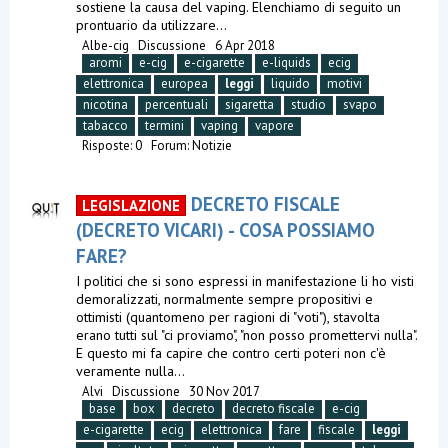
sostiene la causa del vaping. Elenchiamo di seguito un
prontuario da utilizzare...
Albe-cig
Discussione
6 Apr 2018
aromi
e-cig
e-cigarette
e-liquids
ecig
elettronica
europea
leggi
liquido
motivi
nicotina
percentuali
sigaretta
studio
svapo
tabacco
termini
vaping
vapore
Risposte: 0
Forum:
Notizie
DECRETO FISCALE
LEGISLAZIONE
(DECRETO VICARI) - COSA POSSIAMO
FARE?
I politici che si sono espressi in manifestazione li ho visti
demoralizzati, normalmente sempre propositivi e
ottimisti (quantomeno per ragioni di "voti"), stavolta
erano tutti sul "ci proviamo", "non posso promettervi nulla".
E questo mi fa capire che contro certi poteri non c'è
veramente nulla...
Alvi
Discussione
30 Nov 2017
base
box
decreto
decreto fiscale
e-cig
e-cigarette
ecig
elettronica
fare
fiscale
leggi