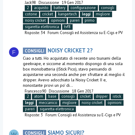
Jack98
Discussione
19 Gen 2017
2
acquisto
battery
configurazione
consigli
cotone
cricket
kangertech
leggi
migliore
noisy cricket
opinioni
pareri
primo
sigaretta elettronica
tvf8
Risposte: 34
Forum:
Consigli ed Assistenza su E-Cigs e PV
NOISY CRICKET 2?
CONSIGLI
F
Ciao a tutti. Ho acquistato di recente uno tsunami della
geekvape, e siccome al momento dispongo di una sola
box monobatteria (iStick Pico), stavo pensando di
acquistarne una seconda anche per sfruttare al meglio il
dripper. Avevo adocchiato la Noisy Cricket II e,
nonostante provi un po' di...
Francesco90
Discussione
18 Gen 2017
2
atom
base
consigli
cricket
dripper
istick
leggi
meccanico
migliore
noisy cricket
opinioni
pareri
sigaretta elettronica
Risposte: 3
Forum:
Consigli ed Assistenza su E-Cigs e PV
SIAMO SICURI?
CONSIGLI
W