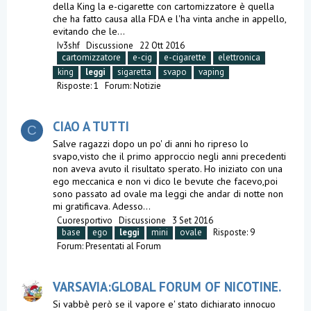
della King la e-cigarette con cartomizzatore è quella
che ha fatto causa alla FDA e l'ha vinta anche in appello,
evitando che le...
Iv3shf
Discussione
22 Ott 2016
cartomizzatore
e-cig
e-cigarette
elettronica
king
leggi
sigaretta
svapo
vaping
Risposte: 1
Forum:
Notizie
CIAO A TUTTI
C
Salve ragazzi dopo un po' di anni ho ripreso lo
svapo,visto che il primo approccio negli anni precedenti
non aveva avuto il risultato sperato. Ho iniziato con una
ego meccanica e non vi dico le bevute che facevo,poi
sono passato ad ovale ma leggi che andar di notte non
mi gratificava. Adesso...
Cuoresportivo
Discussione
3 Set 2016
base
ego
leggi
mini
ovale
Risposte: 9
Forum:
Presentati al Forum
VARSAVIA:GLOBAL FORUM OF NICOTINE.
Si vabbè però se il vapore e' stato dichiarato innocuo