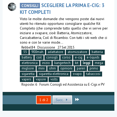
SCEGLIERE LA PRIMA E-CIG: 3
CONSIGLI
KIT COMPLETI
Visto le molte domande che vengono poste dai nuovi
utenti ho ritenuto opportuno consigliare qualche Kit
Completo (che comprende tutto quello che vi serve per
iniziare a svapare, cioè: Batteria, Atomizzatore,
Caricabatteria, Coil di Ricambio. Con tutti i siti web che ci
sono e con le varie mode...
Rebbel84
Discussione
27 Set 2015
55
900mah
adattatore
atomizzatore
batteria
battery
coil
consigli
corso
e-cig
e-liquids
elettronica
inizio
kangertech
kit
leggi
mega
migliore
mini
ohm
opinioni
pareri
primo
sigaretta
sigaretta elettronica
svapo
tabaccosi
vapers
vapore
volts
Risposte: 6
Forum:
Consigli ed Assistenza su E-Cigs e PV
Ultimo
1 di 2
Succ.