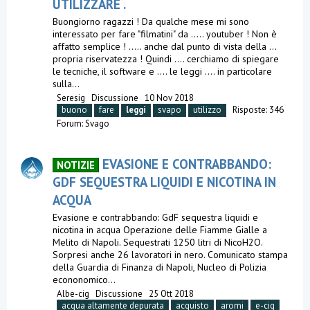
UTILIZZARE .
Buongiorno ragazzi ! Da qualche mese mi sono
interessato per fare "filmatini" da ..... youtuber ! Non è
affatto semplice ! ..... anche dal punto di vista della ...
propria riservatezza ! Quindi .... cerchiamo di spiegare
le tecniche, il software e .... le leggi .... in particolare
sulla...
Seresig
Discussione
10 Nov 2018
buono
fare
leggi
svapo
utilizzo
Risposte: 346
Forum:
Svago
EVASIONE E CONTRABBANDO:
NOTIZIE
GDF SEQUESTRA LIQUIDI E NICOTINA IN
ACQUA
Evasione e contrabbando: GdF sequestra liquidi e
nicotina in acqua Operazione delle Fiamme Gialle a
Melito di Napoli. Sequestrati 1250 litri di NicoH2O.
Sorpresi anche 26 lavoratori in nero. Comunicato stampa
della Guardia di Finanza di Napoli, Nucleo di Polizia
econonomico...
Albe-cig
Discussione
25 Ott 2018
acqua altamente depurata
acquisto
aromi
e-cig