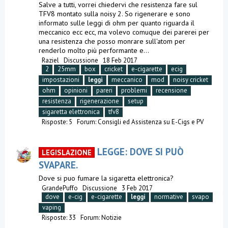
Salve a tutti, vorrei chiedervi che resistenza fare sul
TFV8 montato sulla noisy 2. So rigenerare e sono
informato sulle leggi di ohm per quanto riguarda il
meccanico ecc ecc, ma volevo comuque dei parerei per
una resistenza che posso monrare sull'atom per
renderlo molto più performante e...
Raziel
Discussione
18 Feb 2017
2
25mm
box
cricket
e-cigarette
ecig
impostazioni
leggi
meccanico
mod
noisy cricket
ohm
opinioni
pareri
problemi
recensione
resistenza
rigenerazione
setup
sigaretta elettronica
tfv8
Risposte: 5
Forum:
Consigli ed Assistenza su E-Cigs e PV
LEGGE: DOVE SI PUÒ
LEGISLAZIONE
SVAPARE.
Dove si puo fumare la sigaretta elettronica?
GrandePuffo
Discussione
3 Feb 2017
dove
e-cig
e-cigarette
leggi
normative
svapo
vaping
Risposte: 33
Forum:
Notizie