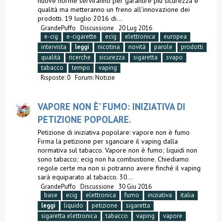
nuove norme serviranno per garantire più sicurezza e
qualità ma metteranno un freno all'innovazione dei
prodotti. 19 luglio 2016 di...
GrandePuffo
Discussione
20 Lug 2016
e-cig
e-cigarette
ecig
elettronica
europea
intervista
leggi
nicotina
novità
parole
prodotti
qualità
ricerche
sicurezza
sigaretta
svapo
tabacco
tempo
vaping
Risposte: 0
Forum:
Notizie
VAPORE NON È' FUMO: INIZIATIVA DI
PETIZIONE POPOLARE.
Petizione di iniziativa popolare: vapore non è fumo
Firma la petizione per sganciare il vaping dalla
normativa sul tabacco. Vapore non è fumo; liquidi non
sono tabacco; ecig non ha combustione. Chiediamo
regole certe ma non si potranno avere finché il vaping
sarà equiparato al tabacco. 30...
GrandePuffo
Discussione
30 Giu 2016
base
ecig
elettronica
fumo
iniziativa
italia
leggi
liquido
petizione
sigaretta
sigaretta elettronica
tabacco
vaping
vapore