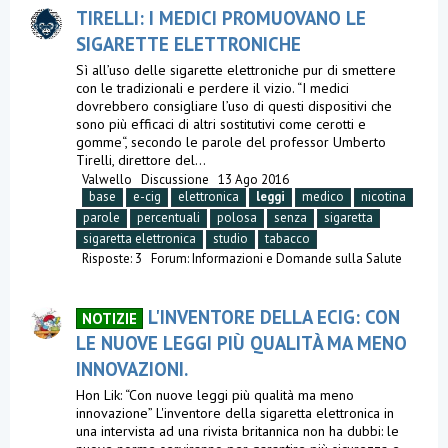
TIRELLI: I MEDICI PROMUOVANO LE
SIGARETTE ELETTRONICHE
Sì all’uso delle sigarette elettroniche pur di smettere
con le tradizionali e perdere il vizio. “I medici
dovrebbero consigliare l’uso di questi dispositivi che
sono più efficaci di altri sostitutivi come cerotti e
gomme“, secondo le parole del professor Umberto
Tirelli, direttore del...
Valwello
Discussione
13 Ago 2016
base
e-cig
elettronica
leggi
medico
nicotina
parole
percentuali
polosa
senza
sigaretta
sigaretta elettronica
studio
tabacco
Risposte: 3
Forum:
Informazioni e Domande sulla Salute
L'INVENTORE DELLA ECIG: CON
NOTIZIE
LE NUOVE LEGGI PIÙ QUALITÀ MA MENO
INNOVAZIONI.
Hon Lik: “Con nuove leggi più qualità ma meno
innovazione” L'inventore della sigaretta elettronica in
una intervista ad una rivista britannica non ha dubbi: le