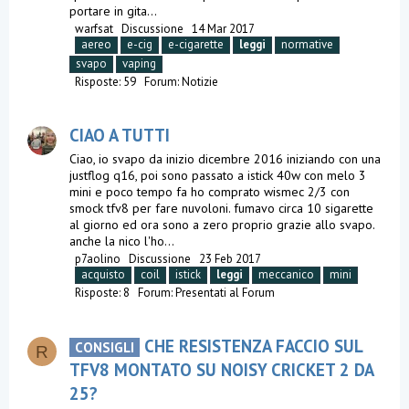
portare in gita...
warfsat
Discussione
14 Mar 2017
aereo
e-cig
e-cigarette
leggi
normative
svapo
vaping
Risposte: 59
Forum:
Notizie
CIAO A TUTTI
Ciao, io svapo da inizio dicembre 2016 iniziando con una
justflog q16, poi sono passato a istick 40w con melo 3
mini e poco tempo fa ho comprato wismec 2/3 con
smock tfv8 per fare nuvoloni. fumavo circa 10 sigarette
al giorno ed ora sono a zero proprio grazie allo svapo.
anche la nico l'ho...
p7aolino
Discussione
23 Feb 2017
acquisto
coil
istick
leggi
meccanico
mini
Risposte: 8
Forum:
Presentati al Forum
CHE RESISTENZA FACCIO SUL
CONSIGLI
R
TFV8 MONTATO SU NOISY CRICKET 2 DA
25?