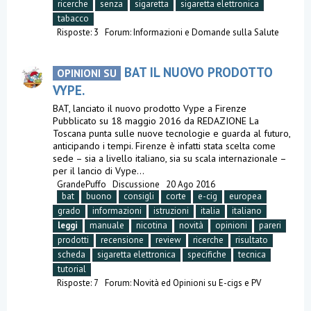
ricerche
senza
sigaretta
sigaretta elettronica
tabacco
Risposte: 3
Forum:
Informazioni e Domande sulla Salute
BAT IL NUOVO PRODOTTO
OPINIONI SU
VYPE.
BAT, lanciato il nuovo prodotto Vype a Firenze
Pubblicato su 18 maggio 2016 da REDAZIONE La
Toscana punta sulle nuove tecnologie e guarda al futuro,
anticipando i tempi. Firenze è infatti stata scelta come
sede – sia a livello italiano, sia su scala internazionale –
per il lancio di Vype...
GrandePuffo
Discussione
20 Ago 2016
bat
buono
consigli
corte
e-cig
europea
grado
informazioni
istruzioni
italia
italiano
leggi
manuale
nicotina
novità
opinioni
pareri
prodotti
recensione
review
ricerche
risultato
scheda
sigaretta elettronica
specifiche
tecnica
tutorial
Risposte: 7
Forum:
Novità ed Opinioni su E-cigs e PV