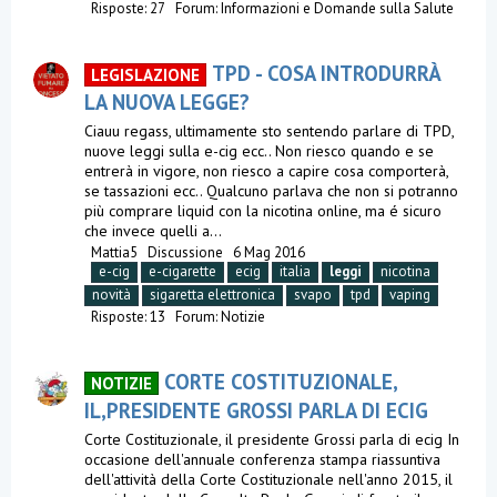
Risposte: 27
Forum:
Informazioni e Domande sulla Salute
TPD - COSA INTRODURRÀ
LEGISLAZIONE
LA NUOVA LEGGE?
Ciauu regass, ultimamente sto sentendo parlare di TPD,
nuove leggi sulla e-cig ecc.. Non riesco quando e se
entrerà in vigore, non riesco a capire cosa comporterà,
se tassazioni ecc.. Qualcuno parlava che non si potranno
più comprare liquid con la nicotina online, ma é sicuro
che invece quelli a...
Mattia5
Discussione
6 Mag 2016
e-cig
e-cigarette
ecig
italia
leggi
nicotina
novità
sigaretta elettronica
svapo
tpd
vaping
Risposte: 13
Forum:
Notizie
CORTE COSTITUZIONALE,
NOTIZIE
IL,PRESIDENTE GROSSI PARLA DI ECIG
Corte Costituzionale, il presidente Grossi parla di ecig In
occasione dell'annuale conferenza stampa riassuntiva
dell'attività della Corte Costituzionale nell'anno 2015, il