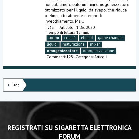
noi abbiamo creato un mini omogeneizzatore
ottimizzato per i liquidi da svapo, che riduce
o elimina totalmente i tempi di
invecchiamento. Ma...
Iv3shf
Articolo
1 Dic 2020
Tempo di lettura 12 min.
aromi
cosa è
eliquid
game changer
liquidi
maturazione
mixer
omogenizzatore
omogenizzazione
Commenti: 128
Categoria:
Articoli
Tag
REGISTRATI SU SIGARETTA ELETTRONICA
FORUM