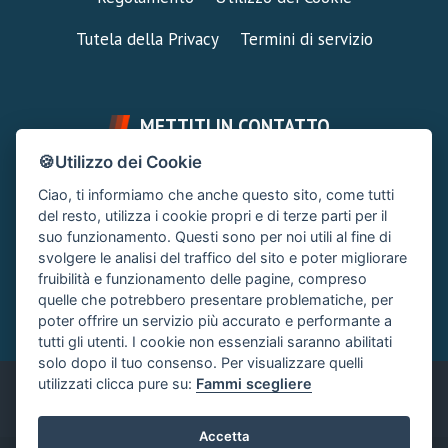
Tutela della Privacy
Termini di servizio
METTITI IN CONTATTO
🍪Utilizzo dei Cookie
FAI UNA DOMANDA
SUPPORTO FORUM
Ciao, ti informiamo che anche questo sito, come tutti
Chiedi un Consiglio
Area Ticket
del resto, utilizza i cookie propri e di terze parti per il
suo funzionamento. Questi sono per noi utili al fine di
CONTATTA L'AMMINISTRAZIONE
svolgere le analisi del traffico del sito e poter migliorare
Clicca quì
fruibilità e funzionamento delle pagine, compreso
quelle che potrebbero presentare problematiche, per
poter offrire un servizio più accurato e performante a
tutti gli utenti. I cookie non essenziali saranno abilitati
solo dopo il tuo consenso. Per visualizzare quelli
utilizzati clicca pure su:
Fammi scegliere
Italiano
Accetta