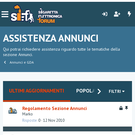
ASSISTENZA ANNUNCI
Qui potrai richiedere assistenza riguardo tutte le tematiche della
sezione Annunci.
Annunci e GDA
ULTIMI AGGIORNAMENTI
POPOLARI
PIÙ NUOV
FILTRI
B
I
Regolamento Sezione Annunci
l
n
Marko
o
e
Risposte
0
12 Nov 2010
c
v
c
i