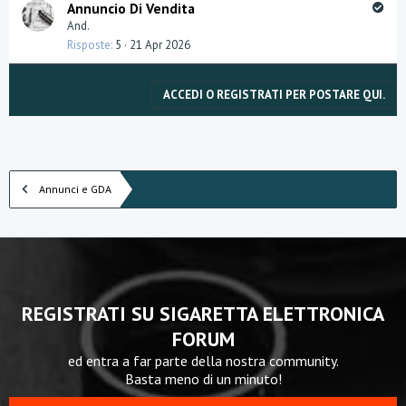
a
d
S
Annuncio Di Vendita
t
e
o
And.
a
n
l
Risposte
5
21 Apr 2026
z
v
a
e
d
ACCEDI O REGISTRATI PER POSTARE QUI.
Annunci e GDA
REGISTRATI SU SIGARETTA ELETTRONICA
FORUM
ed entra a far parte della nostra community.
Basta meno di un minuto!