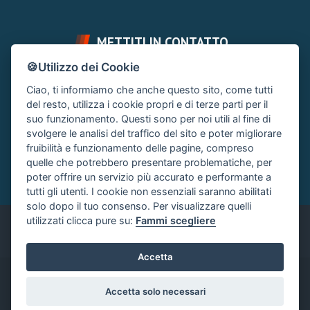
METTITI IN CONTATTO
🍪Utilizzo dei Cookie
FAI UNA DOMANDA
SUPPORTO FORUM
Ciao, ti informiamo che anche questo sito, come tutti
Chiedi un Consiglio
Area Ticket
del resto, utilizza i cookie propri e di terze parti per il
suo funzionamento. Questi sono per noi utili al fine di
CONTATTA L'AMMINISTRAZIONE
svolgere le analisi del traffico del sito e poter migliorare
Clicca quì
fruibilità e funzionamento delle pagine, compreso
quelle che potrebbero presentare problematiche, per
poter offrire un servizio più accurato e performante a
tutti gli utenti. I cookie non essenziali saranno abilitati
solo dopo il tuo consenso. Per visualizzare quelli
utilizzati clicca pure su:
Fammi scegliere
Italiano
Accetta
®
Community platform by XenForo
© 2010-2024 XenForo Ltd.
|
Accetta solo necessari
Xenforo Add-ons
© by ©XenTR
|
Xenforo Add-ons
© by ©XenTR
|
Add-ons by ThemeHouse