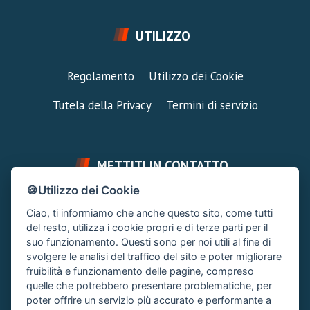
UTILIZZO
Regolamento
Utilizzo dei Cookie
Tutela della Privacy
Termini di servizio
METTITI IN CONTATTO
🍪Utilizzo dei Cookie
FAI UNA DOMANDA
SUPPORTO FORUM
Ciao, ti informiamo che anche questo sito, come tutti
Chiedi un Consiglio
Area Ticket
del resto, utilizza i cookie propri e di terze parti per il
suo funzionamento. Questi sono per noi utili al fine di
CONTATTA L'AMMINISTRAZIONE
svolgere le analisi del traffico del sito e poter migliorare
Clicca quì
fruibilità e funzionamento delle pagine, compreso
quelle che potrebbero presentare problematiche, per
poter offrire un servizio più accurato e performante a