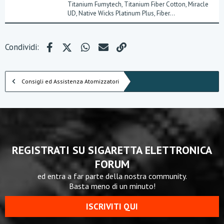
Titanium Fumytech, Titanium Fiber Cotton, Miracle
UD, Native Wicks Platinum Plus, Fiber...
Facebook
X (Twitter)
WhatsApp
e-mail
Link
Condividi:
Consigli ed Assistenza Atomizzatori
REGISTRATI SU SIGARETTA ELETTRONICA
FORUM
ed entra a far parte della nostra community.
Basta meno di un minuto!
ISCRIVITI QUI