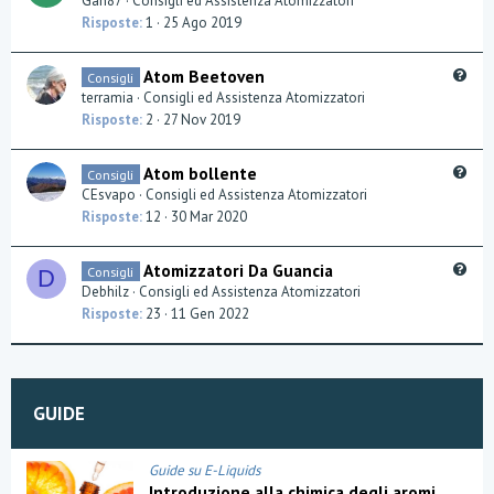
Gan87
Consigli ed Assistenza Atomizzatori
i
e
Risposte
1
25 Ago 2019
o
s
n
t
Q
Atom Beetoven
Consigli
i
u
terramia
Consigli ed Assistenza Atomizzatori
o
e
Risposte
2
27 Nov 2019
n
s
t
Q
Atom bollente
Consigli
i
u
CEsvapo
Consigli ed Assistenza Atomizzatori
o
e
Risposte
12
30 Mar 2020
n
s
t
Q
Atomizzatori Da Guancia
Consigli
D
i
u
Debhilz
Consigli ed Assistenza Atomizzatori
o
e
Risposte
23
11 Gen 2022
n
s
t
i
o
GUIDE
n
Guide su E-Liquids
Introduzione alla chimica degli aromi