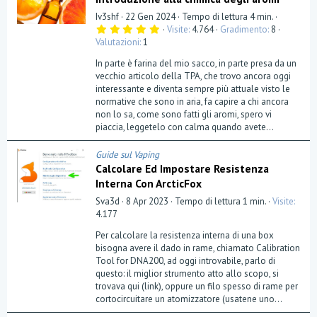
Iv3shf
22 Gen 2024
Tempo di lettura 4 min.
5
Visite
4.764
Gradimento
8
,
Valutazioni
1
0
0
In parte è farina del mio sacco, in parte presa da un
s
t
vecchio articolo della TPA, che trovo ancora oggi
e
interessante e diventa sempre più attuale visto le
l
normative che sono in aria, fa capire a chi ancora
l
a
non lo sa, come sono fatti gli aromi, spero vi
(
piaccia, leggetelo con calma quando avete...
e
)
Guide sul Vaping
Calcolare Ed Impostare Resistenza
Interna Con ArcticFox
Sva3d
8 Apr 2023
Tempo di lettura 1 min.
Visite
4.177
Per calcolare la resistenza interna di una box
bisogna avere il dado in rame, chiamato Calibration
Tool for DNA200, ad oggi introvabile, parlo di
questo: il miglior strumento atto allo scopo, si
trovava qui (link), oppure un filo spesso di rame per
cortocircuitare un atomizzatore (usatene uno...