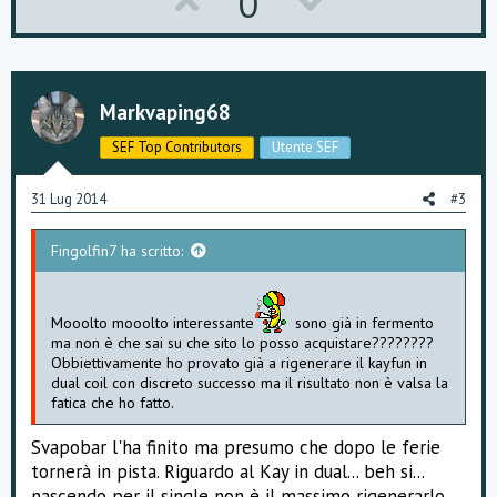
U
D
0
p
o
v
w
o
n
Markvaping68
t
v
SEF Top Contributors
Utente SEF
e
o
31 Lug 2014
#3
t
Fingolfin7 ha scritto:
e
Mooolto mooolto interessante
sono già in fermento
ma non è che sai su che sito lo posso acquistare????????
Obbiettivamente ho provato già a rigenerare il kayfun in
dual coil con discreto successo ma il risultato non è valsa la
fatica che ho fatto.
Svapobar l'ha finito ma presumo che dopo le ferie
tornerà in pista. Riguardo al Kay in dual... beh si...
nascendo per il single non è il massimo rigenerarlo.