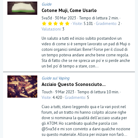
Guide
Cotone Muji, Come Usarlo
Sva3d
30 Mar 2023
Tempo di lettura 2 min.
5
Visite
5.101
Gradimento
2
,
Valutazioni
3
0
0
Un saluto a tutti ed inizio subito postandovi un
s
t
video di come si è sempre lavorato un pad di Muji o
e
cotoni organici similari: Bene! Forse per il cloud di
l
un tempo poteva andare anche bene come regola.
l
a
Sta di fatto che se ne spreca un po' e si perde anche
(
un bel po' di tempo a stare, con...
e
)
Guide sul Vaping
Acciaio Questo Sconosciuto...
Touch
9 Mar 2023
Tempo di lettura 10 min.
Visite
4.420
Gradimento
5
Ciao a tutti, stavo leggendo qua e la vari post nel
forum, ad un tratto mi hanno colpito alcune righe
dove si nominava la qualità dell'acciaio usata per
gli ATOM. Ho scambiato qualche parola con
@Sva3d e mi son convinto a darvi qualche nozione
su questo materiale. Allora per iniziare non farò...