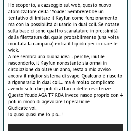
e
Ho scoperto, a cazzeggio sul web, questo nuovo
atomizzatore della "Youde". Sembrerebbe un
tentativo di imitare il Kayfun come funzionamento
ma con la possibilità di usarlo in dual coil. Se notate
sulla base ci sono quattro scanalature in prossimità
della filettatura dal quale probabilmente (una volta
montata la campana) entra il liquido per irrorare le
wick.
A me sembra una buona idea... perchè, inutile
nasconderlo, il Kayfun nonostante sia ormai in
circolazione da oltre un anno, resta a mio avviso
ancora il miglior sistema di svapo. Qualcuno è riuscito
a rigenerarlo in dual coil... ma è molto complicato
avendo solo due poli di attacco delle resistenze.
Questo Youde AGA T7 RBA invece nasce proprio con 4
poli in modo di agevolare l'operazione.
Giudicate voi...
Io quasi quasi me lo pio...!