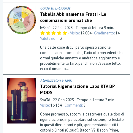
Guide su E-Liquids
Tabella Abbinamento Frutti - Le
combinazioni aromatiche
Iv3shf
22 Feb 2023
Tempo di lettura 9 min.
5
Visite
17.004
Gradimento
14
,
Valutazioni
3
0
0
Una delle cose di cui parlo spesso sono le
s
t
combinazioni aromatiche, l'articolo precedente ha
e
ormai qualche annetto e andrebbe aggiornato e
l
probabilmente lo farò, per chi non l'avesse letto,
l
a
ecco il rimando...
(
e
)
Atomizzatori a Tank
Tutorial Rigenerazione Labs RTA BP
MODS
Sva3d
22 Gen 2023
Tempo di lettura 2 min.
Visite
16.154
Commenti
8
Come promesso, eccomi a descrivere quale tipo di
rigenerazione, in particolare sul cotone, ho testato
in questi dieci giorni e più, sperimentando tutti i
cotoni più noti (Cloud9, Bacon V2, Bacon Prime,