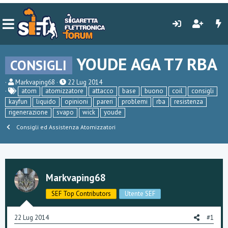
YOUDE AGA T7 RBA
CONSIGLI
C
D
Markvaping68
22 Lug 2014
r
a
atom
atomizzatore
attacco
base
buono
coil
consigli
e
t
kayfun
liquido
opinioni
pareri
problemi
rba
resistenza
a
a
rigenerazione
svapo
wick
youde
t
d
o
i
Consigli ed Assistenza Atomizzatori
r
i
e
n
D
i
i
z
s
i
c
o
Markvaping68
u
s
SEF Top Contributors
Utente SEF
s
i
o
22 Lug 2014
#1
n