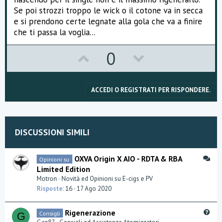
Se poi strozzi troppo le wick o il cotone va in secca
e si prendono certe legnate alla gola che va a finire
che ti passa la voglia...
U
D
0
p
o
v
w
ACCEDI O REGISTRATI PER RISPONDERE.
o
n
t
v
DISCUSSIONI SIMILI
e
o
t
D
OXVA Origin X AIO - RDTA & RBA
Opinioni su
i
Limited Edition
e
s
Motron
Novità ed Opinioni su E-cigs e PV
c
Risposte
16
17 Ago 2020
u
s
Q
Rigenerazione
Consigli
s
G
u