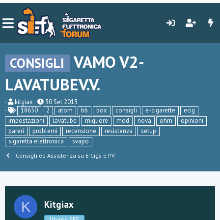
VAMO V2-
CONSIGLI
LAVATUBEV.V.
C
D
kitgiax
30 Set 2013
r
a
18650
2
atom
bb
box
consigli
e-cigarette
ecig
e
t
impostazioni
lavatube
migliore
mod
nova
ohm
opinioni
a
a
pareri
problemi
recensione
resistenza
setup
t
d
o
i
sigaretta elettronica
svapo
r
i
Consigli ed Assistenza su E-Cigs e PV
e
n
D
i
i
z
s
i
c
o
u
Kitgiax
K
s
s
i
Utente SEF