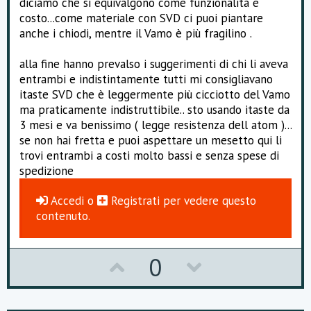
diciamo che si equivalgono come funzionalità e
costo...come materiale con SVD ci puoi piantare
anche i chiodi, mentre il Vamo è più fragilino .
alla fine hanno prevalso i suggerimenti di chi li aveva
entrambi e indistintamente tutti mi consigliavano
itaste SVD che è leggermente più cicciotto del Vamo
ma praticamente indistruttibile.. sto usando itaste da
3 mesi e va benissimo ( legge resistenza dell atom )...
se non hai fretta e puoi aspettare un mesetto qui li
trovi entrambi a costi molto bassi e senza spese di
spedizione
Accedi
o
Registrati
per vedere questo
contenuto.
U
D
0
p
o