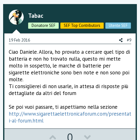
v
w
o
n
Tabac
t
v
Donatore SEF
SEF Top Contributors
Utente SEF
e
o
19 Feb 2016
#9
t
Ciao Daniele. Allora, ho provato a cercare quel tipo di
e
batteria e non ho trovato nulla, questo mi mette
molto in sospetto, le marche di batterie per
sigarette elettroniche sono ben note e non sono poi
molte.
Ti consiglierei di non usarle, in attesa di risposte più
dettagliate da altri del forum
Se poi vuoi passare, ti aspettiamo nella sezione
http://www.sigarettaelettronicaforum.com/presentat
i-al-forum.html
U
D
0