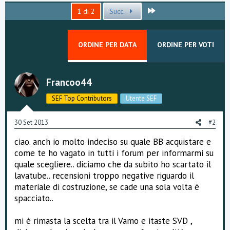
Ultimo
1 di 2
Succ.
ORDINE PER DATA
ORDINE PER VOTI
Francoo44
SEF Top Contributors
Utente SEF
30 Set 2013
#2
ciao. anch io molto indeciso su quale BB acquistare e
come te ho vagato in tutti i forum per informarmi su
quale scegliere.. diciamo che da subito ho scartato il
lavatube.. recensioni troppo negative riguardo il
materiale di costruzione, se cade una sola volta è
spacciato..
mi è rimasta la scelta tra il Vamo e itaste SVD ,