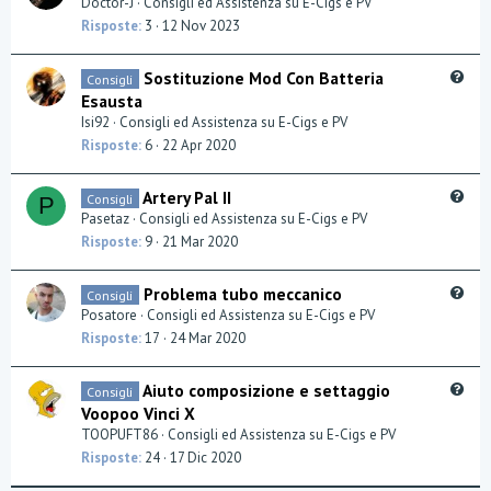
Doctor-J
Consigli ed Assistenza su E-Cigs e PV
e
Risposte
3
12 Nov 2023
s
t
Q
Sostituzione Mod Con Batteria
Consigli
i
u
Esausta
o
e
Isi92
Consigli ed Assistenza su E-Cigs e PV
n
s
Risposte
6
22 Apr 2020
t
i
Q
Artery Pal II
Consigli
o
P
u
Pasetaz
Consigli ed Assistenza su E-Cigs e PV
n
e
Risposte
9
21 Mar 2020
s
t
Q
Problema tubo meccanico
Consigli
i
u
Posatore
Consigli ed Assistenza su E-Cigs e PV
o
e
Risposte
17
24 Mar 2020
n
s
t
Q
Aiuto composizione e settaggio
Consigli
i
u
Voopoo Vinci X
o
e
TOOPUFT86
Consigli ed Assistenza su E-Cigs e PV
n
s
Risposte
24
17 Dic 2020
t