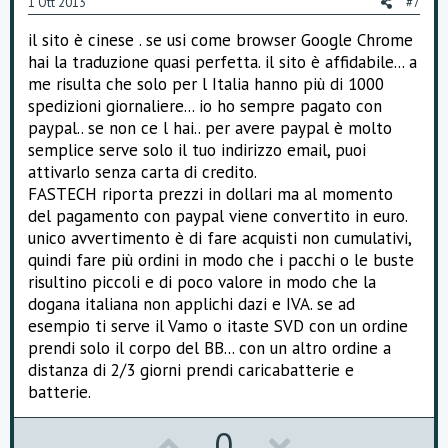
1 Ott 2013
#7
t
il sito è cinese . se usi come browser Google Chrome
e
hai la traduzione quasi perfetta. il sito è affidabile... a
me risulta che solo per l Italia hanno più di 1000
spedizioni giornaliere... io ho sempre pagato con
paypal.. se non ce l hai.. per avere paypal è molto
semplice serve solo il tuo indirizzo email, puoi
attivarlo senza carta di credito.
FASTECH riporta prezzi in dollari ma al momento
del pagamento con paypal viene convertito in euro.
unico avvertimento è di fare acquisti non cumulativi,
quindi fare più ordini in modo che i pacchi o le buste
risultino piccoli e di poco valore in modo che la
dogana italiana non applichi dazi e IVA. se ad
esempio ti serve il Vamo o itaste SVD con un ordine
prendi solo il corpo del BB... con un altro ordine a
distanza di 2/3 giorni prendi caricabatterie e
batterie.
U
D
0