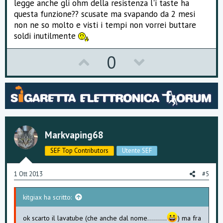
legge anche gli ohm della resistenza l'i taste ha
questa funzione?? scusate ma svapando da 2 mesi
non ne so molto e visti i tempi non vorrei buttare
soldi inutilmente
U
D
0
p
o
v
w
o
n
t
v
Markvaping68
e
o
SEF Top Contributors
Utente SEF
t
e
1 Ott 2013
#5
kitgiax ha scritto:
ok scarto il lavatube (che anche dal nome..........
) ma fra