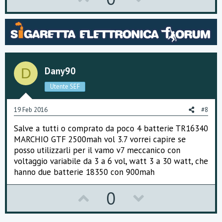
p
o
v
w
o
n
t
v
Dany90
D
e
o
Utente SEF
t
e
19 Feb 2016
#8
Salve a tutti o comprato da poco 4 batterie TR16340
MARCHIO GTF 2500mah vol 3.7 vorrei capire se
posso utilizzarli per il vamo v7 meccanico con
voltaggio variabile da 3 a 6 vol, watt 3 a 30 watt, che
hanno due batterie 18350 con 900mah
U
D
0
p
o