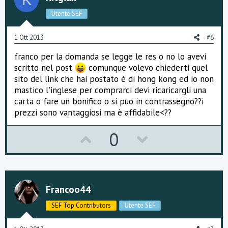
t
v
Utente SEF
e
o
1 Ott 2013
#6
t
franco per la domanda se legge le res o no lo avevi
e
scritto nel post
comunque volevo chiederti quel
sito del link che hai postato è di hong kong ed io non
mastico l'inglese per comprarci devi ricaricargli una
carta o fare un bonifico o si puo in contrassegno??i
prezzi sono vantaggiosi ma è affidabile<??
U
D
0
p
o
v
w
o
n
Francoo44
t
v
SEF Top Contributors
Utente SEF
e
o