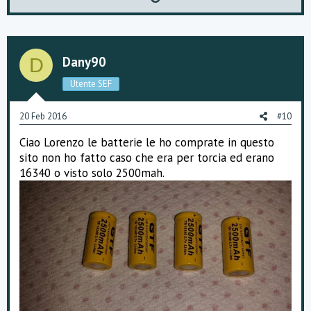
p
o
v
w
o
n
Dany90
D
t
v
Utente SEF
e
o
20 Feb 2016
#10
t
Ciao Lorenzo le batterie le ho comprate in questo
e
sito non ho fatto caso che era per torcia ed erano
16340 o visto solo 2500mah.