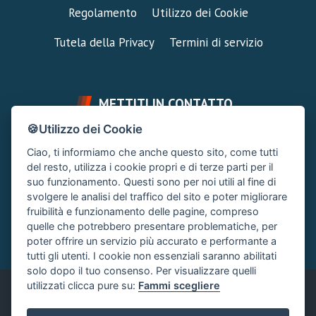
Regolamento
Utilizzo dei Cookie
Tutela della Privacy
Termini di servizio
METTITI IN CONTATTO
🍪Utilizzo dei Cookie
FAI UNA DOMANDA
SUPPORTO FORUM
Ciao, ti informiamo che anche questo sito, come tutti
Chiedi un Consiglio
Area Ticket
del resto, utilizza i cookie propri e di terze parti per il
suo funzionamento. Questi sono per noi utili al fine di
CONTATTA L'AMMINISTRAZIONE
svolgere le analisi del traffico del sito e poter migliorare
Clicca quì
fruibilità e funzionamento delle pagine, compreso
quelle che potrebbero presentare problematiche, per
poter offrire un servizio più accurato e performante a
tutti gli utenti. I cookie non essenziali saranno abilitati
solo dopo il tuo consenso. Per visualizzare quelli
utilizzati clicca pure su:
Fammi scegliere
Italiano