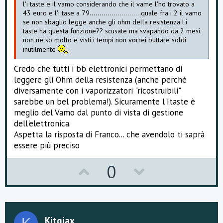
l'i taste e il vamo considerando che il vame l'ho trovato a
43 euro e l'i tase a 79..........................quale fra i 2 il vamo
se non sbaglio legge anche gli ohm della resistenza l'i
taste ha questa funzione?? scusate ma svapando da 2 mesi
non ne so molto e visti i tempi non vorrei buttare soldi
inutilmente
Credo che tutti i bb elettronici permettano di
leggere gli Ohm della resistenza (anche perché
diversamente con i vaporizzatori "ricostruibili"
sarebbe un bel problema!). Sicuramente l'Itaste è
meglio del Vamo dal punto di vista di gestione
dell'elettronica.
Aspetta la risposta di Franco... che avendolo ti saprà
essere più preciso
U
D
0
p
o
v
w
o
n
Kitgiax
K