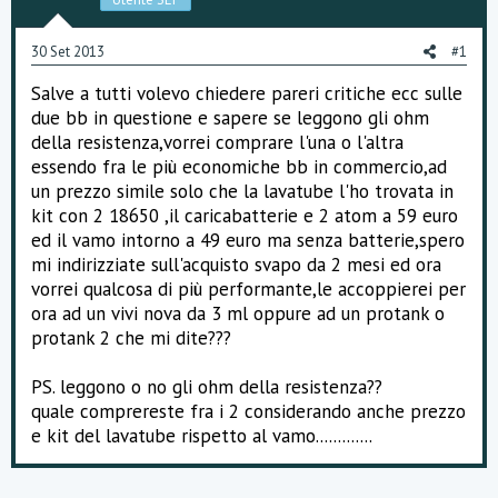
o
n
30 Set 2013
e
#1
Salve a tutti volevo chiedere pareri critiche ecc sulle
due bb in questione e sapere se leggono gli ohm
della resistenza,vorrei comprare l'una o l'altra
essendo fra le più economiche bb in commercio,ad
un prezzo simile solo che la lavatube l'ho trovata in
kit con 2 18650 ,il caricabatterie e 2 atom a 59 euro
ed il vamo intorno a 49 euro ma senza batterie,spero
mi indirizziate sull'acquisto svapo da 2 mesi ed ora
vorrei qualcosa di più performante,le accoppierei per
ora ad un vivi nova da 3 ml oppure ad un protank o
protank 2 che mi dite???
PS. leggono o no gli ohm della resistenza??
quale comprereste fra i 2 considerando anche prezzo
e kit del lavatube rispetto al vamo.............