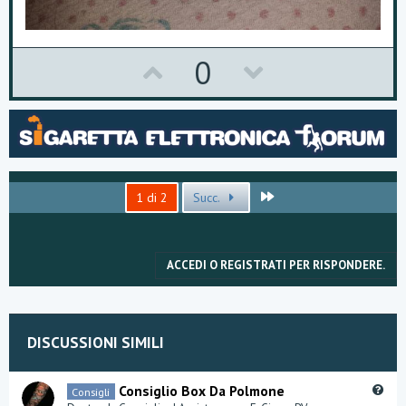
U
D
0
p
o
v
w
o
n
t
v
Ultimo
1 di 2
Succ.
e
o
t
ACCEDI O REGISTRATI PER RISPONDERE.
e
DISCUSSIONI SIMILI
Q
Consiglio Box Da Polmone
Consigli
u