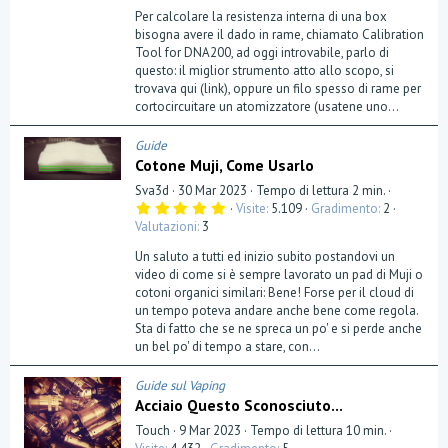
Per calcolare la resistenza interna di una box
bisogna avere il dado in rame, chiamato Calibration
Tool for DNA200, ad oggi introvabile, parlo di
questo: il miglior strumento atto allo scopo, si
trovava qui (link), oppure un filo spesso di rame per
cortocircuitare un atomizzatore (usatene uno...
Guide
Cotone Muji, Come Usarlo
Sva3d
30 Mar 2023
Tempo di lettura 2 min.
5
Visite
5.109
Gradimento
2
,
Valutazioni
3
0
0
Un saluto a tutti ed inizio subito postandovi un
s
t
video di come si è sempre lavorato un pad di Muji o
e
cotoni organici similari: Bene! Forse per il cloud di
l
un tempo poteva andare anche bene come regola.
l
a
Sta di fatto che se ne spreca un po' e si perde anche
(
un bel po' di tempo a stare, con...
e
)
Guide sul Vaping
Acciaio Questo Sconosciuto...
Touch
9 Mar 2023
Tempo di lettura 10 min.