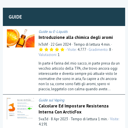
i
o
n
GUIDE
Guide su E-Liquids
Introduzione alla chimica degli aromi
Iv3shf
22 Gen 2024
Tempo di lettura 4 min.
5
Visite
4.777
Gradimento
8
,
Valutazioni
1
0
0
In parte è farina del mio sacco, in parte presa da un
s
t
vecchio articolo della TPA, che trovo ancora oggi
e
interessante e diventa sempre più attuale visto le
l
normative che sono in aria, fa capire a chi ancora
l
a
non lo sa, come sono fatti gli aromi, spero vi
(
piaccia, leggetelo con calma quando avete...
e
)
Guide sul Vaping
Calcolare Ed Impostare Resistenza
Interna Con ArcticFox
Sva3d
8 Apr 2023
Tempo di lettura 1 min.
Visite
4.191