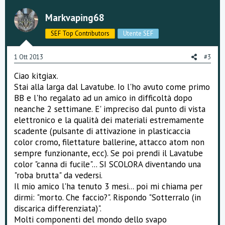
v
w
o
n
Markvaping68
t
v
SEF Top Contributors
Utente SEF
e
o
1 Ott 2013
#3
t
Ciao kitgiax.
e
Stai alla larga dal Lavatube. Io l'ho avuto come primo
BB e l'ho regalato ad un amico in difficoltà dopo
neanche 2 settimane. E' impreciso dal punto di vista
elettronico e la qualità dei materiali estremamente
scadente (pulsante di attivazione in plasticaccia
color cromo, filettature ballerine, attacco atom non
sempre funzionante, ecc). Se poi prendi il Lavatube
color "canna di fucile"... SI SCOLORA diventando una
"roba brutta" da vedersi.
Il mio amico l'ha tenuto 3 mesi... poi mi chiama per
dirmi: "morto. Che faccio?". Rispondo "Sotterralo (in
discarica differenziata)".
Molti componenti del mondo dello svapo