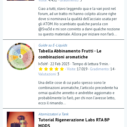
Visite
4.432
Gradimento
5
Ciao a tutti, stavo leggendo qua e la vari post nel
forum, ad un tratto mi hanno colpito alcune righe
dove si nominava la qualità dell'acciaio usata per
gli ATOM. Ho scambiato qualche parola con
@Sva3d e mi son convinto a darvi qualche nozione
su questo materiale. Allora per iniziare non farò...
Guide su E-Liquids
Tabella Abbinamento Frutti - Le
combinazioni aromatiche
Iv3shf
22 Feb 2023
Tempo di lettura 9 min.
5
Visite
17.019
Gradimento
14
,
Valutazioni
3
0
0
Una delle cose di cui parlo spesso sono le
s
t
combinazioni aromatiche, l'articolo precedente ha
e
ormai qualche annetto e andrebbe aggiornato e
l
probabilmente lo farò, per chi non l'avesse letto,
l
a
ecco il rimando...
(
e
)
Atomizzatori a Tank
Tutorial Rigenerazione Labs RTA BP
MODS