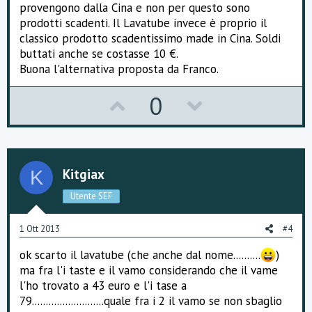
provengono dalla Cina e non per questo sono
prodotti scadenti. Il Lavatube invece è proprio il
classico prodotto scadentissimo made in Cina. Soldi
buttati anche se costasse 10 €.
Buona l'alternativa proposta da Franco.
U
D
0
p
o
v
w
o
n
Kitgiax
K
t
v
Utente SEF
e
o
1 Ott 2013
#4
t
ok scarto il lavatube (che anche dal nome..........
)
e
ma fra l'i taste e il vamo considerando che il vame
l'ho trovato a 43 euro e l'i tase a
79..........................quale fra i 2 il vamo se non sbaglio