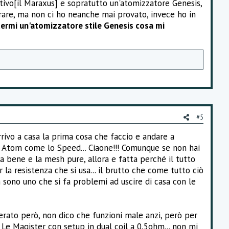
tivo[il Maraxus] e sopratutto un'atomizzatore Genesis,
erare, ma non ci ho neanche mai provato, invece ho in
dermi un'atomizzatore stile Genesis cosa mi
#5
rivo a casa la prima cosa che faccio e andare a
n Atom come lo Speed... Ciaone!!! Comunque se non hai
ta bene e la mesh pure, allora e fatta perché il tutto
la resistenza che si usa... il brutto che come tutto ciò
n sono uno che si fa problemi ad uscire di casa con le
perato però, non dico che funzioni male anzi, però per
Le Magister con setup in dual coil a 0,5ohm... non mi