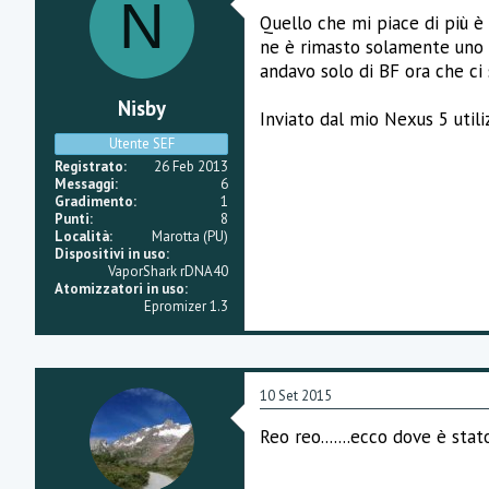
N
e
Quello che mi piace di più è
n
ne è rimasto solamente uno e
t
i
andavo solo di BF ora che ci
:
Nisby
Inviato dal mio Nexus 5 util
Utente SEF
Registrato
26 Feb 2013
Messaggi
6
Gradimento
1
Punti
8
Località
Marotta (PU)
Dispositivi in uso
VaporShark rDNA40
Atomizzatori in uso
Epromizer 1.3
10 Set 2015
Reo reo.......ecco dove è stat