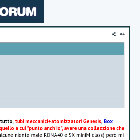
#4
 tutto
,
tubi meccanici+atomizzatori Genesis
,
Box
uello a cui "punto anch'io", avere una collezzione che
,(alcune niente male RDNA40 e SX miniM class) però mi