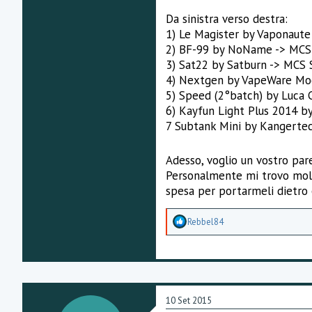
Da sinistra verso destra:
1) Le Magister by Vaponaut
2) BF-99 by NoName -> MCS
3) Sat22 by Satburn -> MCS
4) Nextgen by VapeWare Mod
5) Speed (2°batch) by Luca 
6) Kayfun Light Plus 2014 
7 Subtank Mini by Kangertec
Adesso, voglio un vostro pare
Personalmente mi trovo molto
spesa per portarmeli dietro 
A
Rebbel84
p
p
r
e
z
z
a
10 Set 2015
m