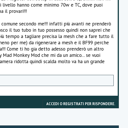
 di livello hanno come minimo 70w e TC, dove puoi
il provari!!!
 portare dietro il carrello della spesa per portarmeli dietro e
l comune secondo me!!! infatti più avanti ne prenderò
sco il tuo tubo in tuo possesso quindi non saprei che
 più tempo a tagliare precisa la mesh che a fare tutto il
almeno per me) da rigenerare a mesh e il BF99 perche
!!! Come ti ho gia detto adesso prenderò un altro
 by Mad Monkey Mod che mi da un amico... se vuoi
 camera ridotta quindi scalda molto va ha un grande
ACCEDI O REGISTRATI PER RISPONDERE.