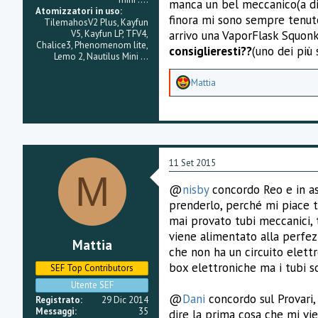
manca un bel meccanico(a dir
Atomizzatori in uso
finora mi sono sempre tenuto
TilemahosV2 Plus, Kayfun
V5, Kayfun LP, TFV4,
arrivo una VaporFlask Squon
Chalice3, Phenomenom lite,
consiglieresti??
(uno dei più
Lemo 2, Nautilus Mini ...
A
Mattia
p
p
r
e
z
z
a
11 Set 2015
m
M
e
@
nisby
concordo Reo e in ass
n
prenderlo, perché mi piace t
t
Da sinistra verso destra:
i
mai provato tubi meccanici, t
1) Le Magister by Vaponaute -
:
viene alimentato alla perfezz
2) BF-99 by NoName -> MCS Br
Mattia
che non ha un circuito elettr
3) Sat22 by Satburn -> MCS SS
4) Nextgen by VapeWare Mods 
box elettroniche ma i tubi s
SEF Top Contributors
5) Speed (2°batch) by Luca Cre
Utente SEF
6) Kayfun Light Plus 2014 by 
@
Dani
concordo sul Provari,
Registrato
29 Dic 2014
7 Subtank Mini by Kangertech -
Messaggi
35
dire la prima cosa che mi vi