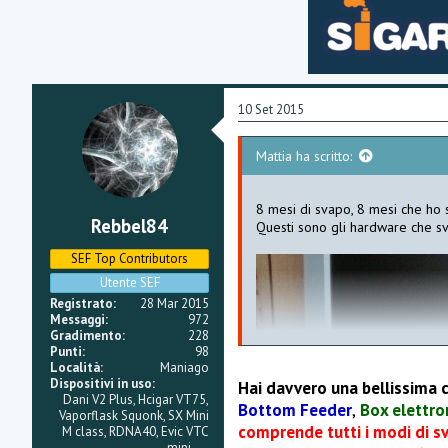
10 Set 2015
Mattia ha scritto:
8 mesi di svapo, 8 mesi che ho 
Rebbel84
Questi sono gli hardware che sv
SEF Top Contributors
Utente SEF
Registrato
28 Mar 2015
Messaggi
972
Gradimento
228
Punti
98
Località
Maniago
Dispositivi in uso
Hai davvero una bellissima c
Dani V2 Plus, Hcigar VT75,
Bottom Feeder
,
Box elettro
Vaporflask Squonk, SX Mini
comprende tutti i modi di s
M class, RDNA40, Evic VTC
mini ....