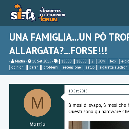
UNA FAMIGLIA...UN PÒ TRO
ALLARGATA?...FORSE!!!
C
D
Mattia
10 Set 2015
18500
18650
2
30w
box
e-ci
r
a
opinioni
pareri
problemi
recensione
setup
sigaretta elettron
e
t
a
a
t
d
o
i
r
i
10 Set 2015
e
n
M
D
i
i
z
8 mesi di svapo, 8 mesi che h
s
i
Questi sono gli hardware che
c
o
u
s
Mattia
s