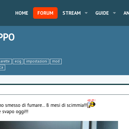
HOME
FORUM
STREAM
GUIDE
A
PPO
garette
ecig
impostazioni
mod
ica
o smesso di fumare... 8 mesi di scimmia!!!
 svapo oggi!!!