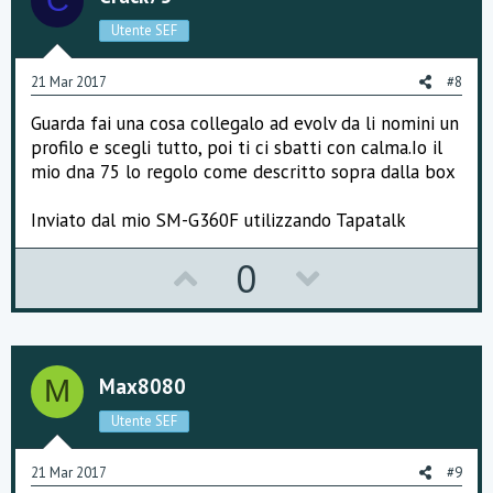
C
e
o
Utente SEF
t
e
21 Mar 2017
#8
Guarda fai una cosa collegalo ad evolv da li nomini un
profilo e scegli tutto, poi ti ci sbatti con calma.Io il
mio dna 75 lo regolo come descritto sopra dalla box
Inviato dal mio SM-G360F utilizzando Tapatalk
U
D
0
p
o
v
w
o
n
Max8080
M
t
v
Utente SEF
e
o
21 Mar 2017
#9