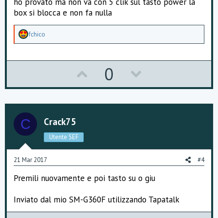
ho provato ma non va con 5 clik sul tasto power la
e
box si blocca e non fa nulla
A
fchico
p
p
r
e
U
D
0
z
z
p
o
a
m
v
w
e
n
o
n
t
Crack75
C
i
t
v
:
Utente SEF
e
o
21 Mar 2017
#4
t
Premili nuovamente e poi tasto su o giu
e
Inviato dal mio SM-G360F utilizzando Tapatalk