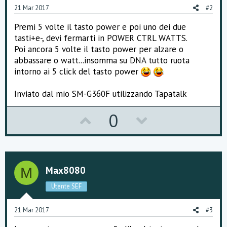
21 Mar 2017
#2
Premi 5 volte il tasto power e poi uno dei due
tasti+e-, devi fermarti in POWER CTRL WATTS.
Poi ancora 5 volte il tasto power per alzare o
abbassare o watt...insomma su DNA tutto ruota
intorno ai 5 click del tasto power
Inviato dal mio SM-G360F utilizzando Tapatalk
U
D
0
p
o
v
w
o
n
Max8080
M
t
v
Utente SEF
e
o
21 Mar 2017
#3
t