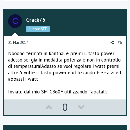
p
o
v
w
o
n
Crack75
C
t
v
Utente SEF
e
o
21 Mar 2017
#6
t
Nooooo fermati in kanthal e premi il tasto power
e
adesso sei gia in modalita potenza e non in controllo
di temperatura!Adesso se vuoi regolare i watt premi
altre 5 volte il tasto power e utilizzando + e - alzi ed
abbassi i watt
Inviato dal mio SM-G360F utilizzando Tapatalk
U
D
0
p
o
v
w