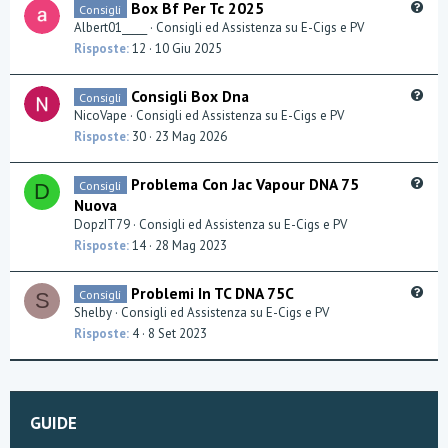
Q
Box Bf Per Tc 2025
Consigli
o
u
Albert01_____
Consigli ed Assistenza su E-Cigs e PV
n
e
Risposte
12
10 Giu 2025
s
t
Q
Consigli Box Dna
Consigli
i
u
NicoVape
Consigli ed Assistenza su E-Cigs e PV
o
e
Risposte
30
23 Mag 2026
n
s
t
Q
Problema Con Jac Vapour DNA 75
Consigli
D
i
u
Nuova
o
e
DopzIT79
Consigli ed Assistenza su E-Cigs e PV
n
s
Risposte
14
28 Mag 2023
t
i
Q
Problemi In TC DNA 75C
Consigli
o
S
u
Shelby
Consigli ed Assistenza su E-Cigs e PV
n
e
Risposte
4
8 Set 2023
s
t
i
o
GUIDE
n