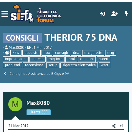
THERIOR 75 DNA
CONSIGLI
C
D
Max8080
21 Mar 2017
r
a
75w
acquisto
box
consigli
dna
e-cigarette
ecig
e
t
impostazioni
inglese
migliore
mod
opinioni
pareri
a
a
problemi
recensione
setup
sigaretta elettronica
watt
t
d
o
i
Consigli ed Assistenza su E-Cigs e PV
r
i
e
n
D
i
i
z
s
i
c
o
Max8080
M
u
s
Utente SEF
s
i
o
21 Mar 2017
#1
n