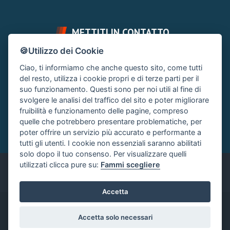
METTITI IN CONTATTO
🍪Utilizzo dei Cookie
FAI UNA DOMANDA
SUPPORTO FORUM
Ciao, ti informiamo che anche questo sito, come tutti
Chiedi un Consiglio
Area Ticket
del resto, utilizza i cookie propri e di terze parti per il
suo funzionamento. Questi sono per noi utili al fine di
CONTATTA L'AMMINISTRAZIONE
svolgere le analisi del traffico del sito e poter migliorare
Clicca quì
fruibilità e funzionamento delle pagine, compreso
quelle che potrebbero presentare problematiche, per
poter offrire un servizio più accurato e performante a
tutti gli utenti. I cookie non essenziali saranno abilitati
solo dopo il tuo consenso. Per visualizzare quelli
utilizzati clicca pure su:
Fammi scegliere
Italiano
Accetta
®
Community platform by XenForo
© 2010-2024 XenForo Ltd.
|
Accetta solo necessari
Xenforo Add-ons
© by ©XenTR
|
Xenforo Add-ons
© by ©XenTR
|
Add-ons by ThemeHouse