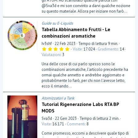
gli ATOM. Ho scambiato qualche parola con
@Sva3d e mi son convinto a darvi qualche nozione
su questo materiale. Allora per iniziare non farò...
Guide su E-Liquids
Tabella Abbinamento Frutti - Le
combinazioni aromatiche
Iv3shf
22 Feb 2023
Tempo di lettura 9 min.
5
Visite
17.024
Gradimento
14
,
Valutazioni
3
0
0
Una delle cose di cui parlo spesso sono le
s
t
combinazioni aromatiche, l'articolo precedente ha
e
ormai qualche annetto e andrebbe aggiornato e
l
probabilmente lo farò, per chi non l'avesse letto,
l
a
ecco il rimando...
(
e
)
Atomizzatori a Tank
Tutorial Rigenerazione Labs RTA BP
MODS
Sva3d
22 Gen 2023
Tempo di lettura 2 min.
Visite
16.171
Commenti
8
Come promesso, eccomi a descrivere quale tipo di