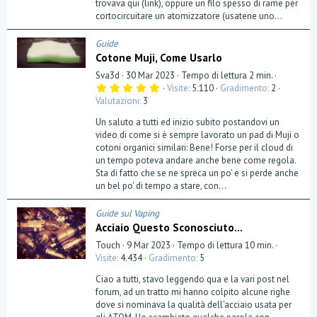
trovava qui (link), oppure un filo spesso di rame per
cortocircuitare un atomizzatore (usatene uno...
Guide
Cotone Muji, Come Usarlo
Sva3d
30 Mar 2023
Tempo di lettura 2 min.
5
Visite
5.110
Gradimento
2
,
Valutazioni
3
0
0
Un saluto a tutti ed inizio subito postandovi un
s
t
video di come si è sempre lavorato un pad di Muji o
e
cotoni organici similari: Bene! Forse per il cloud di
l
un tempo poteva andare anche bene come regola.
l
a
Sta di fatto che se ne spreca un po' e si perde anche
(
un bel po' di tempo a stare, con...
e
)
Guide sul Vaping
Acciaio Questo Sconosciuto...
Touch
9 Mar 2023
Tempo di lettura 10 min.
Visite
4.434
Gradimento
5
Ciao a tutti, stavo leggendo qua e la vari post nel
forum, ad un tratto mi hanno colpito alcune righe
dove si nominava la qualità dell'acciaio usata per