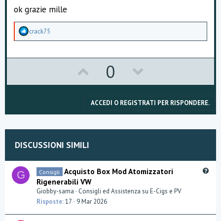
t
ok grazie mille
e
A
crack75
p
p
r
e
U
D
0
z
z
p
o
a
m
v
w
e
ACCEDI O REGISTRATI PER RISPONDERE.
n
o
n
t
i
t
v
:
DISCUSSIONI SIMILI
e
o
t
Q
Acquisto Box Mod Atomizzatori
Consigli
G
u
Rigenerabili VW
e
e
Giobby-sama
Consigli ed Assistenza su E-Cigs e PV
s
Risposte
17
9 Mar 2026
t
i