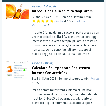
Guide su E-Liquids
Introduzione alla chimica degli aromi
Iv3shf
22 Gen 2024
Tempo di lettura 4 min.
5
Visite
4.778
Gradimento
8
,
Valutazioni
1
0
0
In parte è farina del mio sacco, in parte presa da un
s
t
vecchio articolo della TPA, che trovo ancora oggi
e
interessante e diventa sempre più attuale visto le
l
normative che sono in aria, fa capire a chi ancora
l
a
non lo sa, come sono fatti gli aromi, spero vi
(
piaccia, leggetelo con calma quando avete...
e
)
Guide sul Vaping
Calcolare Ed Impostare Resistenza
Interna Con ArcticFox
Sva3d
8 Apr 2023
Tempo di lettura 1 min.
Visite
4.192
Per calcolare la resistenza interna di una box
bisogna avere il dado in rame, chiamato Calibration
Tool for DNA200, ad oggi introvabile, parlo di
questo: il miglior strumento atto allo scopo, si