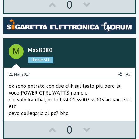
U
D
0
p
o
v
w
o
n
t
v
Max8080
M
e
o
Utente SEF
t
e
21 Mar 2017
#5
ok sono entrato con due clik sul tasto piu pero la
voce POWER CTRL WATTS non c e
c e solo kanthal, nichel ss001 ss002 ss003 acciaio etc
etc
devo collegarla al pc? bho
U
D
0