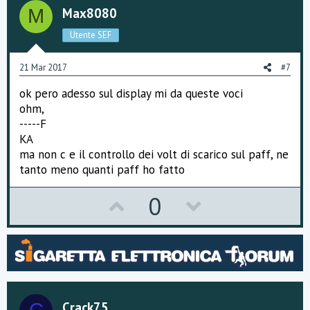
o
n
Max8080
M
t
v
Utente SEF
e
o
21 Mar 2017
#7
t
ok pero adesso sul display mi da queste voci
e
ohm,
-----F
KA
ma non c e il controllo dei volt di scarico sul paff, ne
tanto meno quanti paff ho fatto
U
D
0
p
o
v
w
o
n
t
v
Crack75