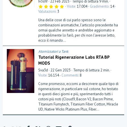
Iv3shf
22 Feb 2023
Tempo di lettura 9 min.
5
Visite
17.004
Gradimento
14
,
Valutazioni
3
0
0
Una delle cose di cui parlo spesso sono le
s
t
combinazioni aromatiche, l'articolo precedente ha
e
ormai qualche annetto e andrebbe aggiornato e
l
probabilmente lo farò, per chi non l'avesse letto,
l
a
ecco il rimando...
(
e
)
Atomizzatori a Tank
Tutorial Rigenerazione Labs RTA BP
MODS
Sva3d
22 Gen 2023
Tempo di lettura 2 min.
Visite
16.154
Commenti
8
Come promesso, eccomi a descrivere quale tipo di
rigenerazione, in particolare sul cotone, ho testato
in questi dieci giorni e più, sperimentando tutti i
cotoni più noti (Cloud9, Bacon V2, Bacon Prime,
Titanium Fumytech, Titanium Fiber Cotton, Miracle
UD, Native Wicks Platinum Plus, Fiber...