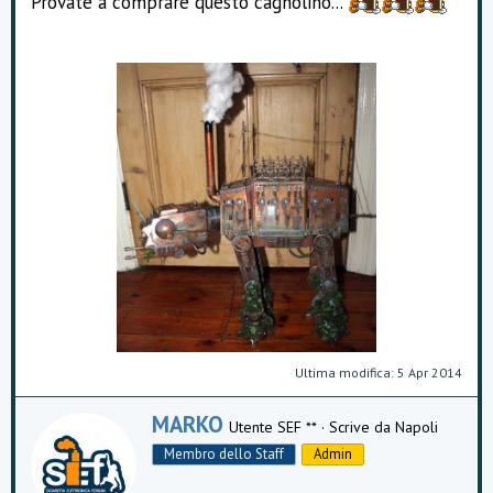
Provate a comprare questo cagnolino...
o
n
e
Ultima modifica:
5 Apr 2014
W
MARKO
Utente SEF **
·
Scrive da
Napoli
r
Membro dello Staff
Admin
i
t