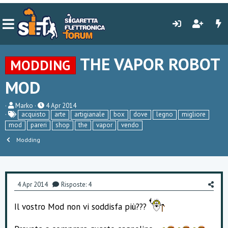
THE VAPOR ROBOT
MODDING
MOD
C
D
Marko
4 Apr 2014
r
a
acquisto
arte
artigianale
box
dove
legno
migliore
e
t
mod
pareri
shop
the
vapor
vendo
a
a
t
d
Modding
o
i
r
i
e
n
D
i
i
z
4 Apr 2014
Risposte: 4
s
i
c
o
u
Il vostro Mod non vi soddisfa più???
s
s
i