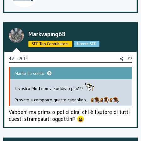
t
e
n
b
y
Markvaping68
SEF Top Contributors
Utente SEF
4 Apr 2014
#2
Marko ha scritto:
Il vostro Mod non vi soddisfa più???
Provate a comprare questo cagnolino...
Vabbeh! ma prima o poi ci dirai chi è l'autore di tutti
questi strampalati oggettini?