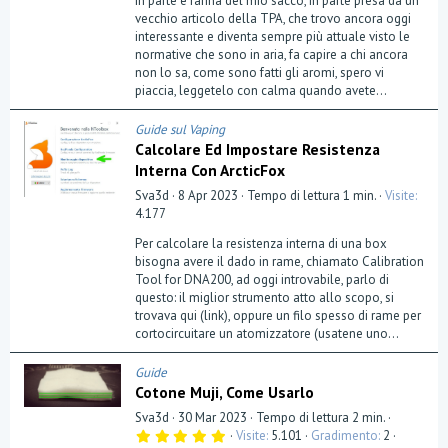
In parte è farina del mio sacco, in parte presa da un
s
t
vecchio articolo della TPA, che trovo ancora oggi
e
interessante e diventa sempre più attuale visto le
l
normative che sono in aria, fa capire a chi ancora
l
a
non lo sa, come sono fatti gli aromi, spero vi
(
piaccia, leggetelo con calma quando avete...
e
)
Guide sul Vaping
Calcolare Ed Impostare Resistenza
Interna Con ArcticFox
Sva3d
8 Apr 2023
Tempo di lettura 1 min.
Visite
4.177
Per calcolare la resistenza interna di una box
bisogna avere il dado in rame, chiamato Calibration
Tool for DNA200, ad oggi introvabile, parlo di
questo: il miglior strumento atto allo scopo, si
trovava qui (link), oppure un filo spesso di rame per
cortocircuitare un atomizzatore (usatene uno...
Guide
Cotone Muji, Come Usarlo
Sva3d
30 Mar 2023
Tempo di lettura 2 min.
5
Visite
5.101
Gradimento
2