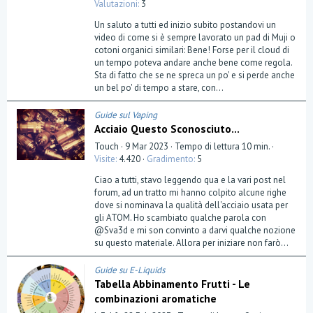
,
Valutazioni
3
0
0
Un saluto a tutti ed inizio subito postandovi un
s
t
video di come si è sempre lavorato un pad di Muji o
e
cotoni organici similari: Bene! Forse per il cloud di
l
un tempo poteva andare anche bene come regola.
l
a
Sta di fatto che se ne spreca un po' e si perde anche
(
un bel po' di tempo a stare, con...
e
)
Guide sul Vaping
Acciaio Questo Sconosciuto...
Touch
9 Mar 2023
Tempo di lettura 10 min.
Visite
4.420
Gradimento
5
Ciao a tutti, stavo leggendo qua e la vari post nel
forum, ad un tratto mi hanno colpito alcune righe
dove si nominava la qualità dell'acciaio usata per
gli ATOM. Ho scambiato qualche parola con
@Sva3d e mi son convinto a darvi qualche nozione
su questo materiale. Allora per iniziare non farò...
Guide su E-Liquids
Tabella Abbinamento Frutti - Le
combinazioni aromatiche