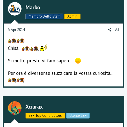
Marko
Membro Dello Staff
Admin
5 Apr 2014
#3
Chisà..
Si molto presto vi farò sapere...
Per ora è divertente stuzzicare la vostra curiosità...
Xciurax
SEF Top Contributors
Utente SEF