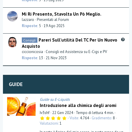
Mi Ri Presento, Stavolta Un Pò Meglio.
lazzaro
Presentati al Forum
Risposte
5
19 Ago 2025
Q
Pareri Sull'utilità Del TC Per Un Nuovo
Consigli
u
Acquisto
e
ciccionicosia
Consigli ed Assistenza su E-Cigs e PV
s
Risposte
13
21 Nov 2023
t
i
o
n
GUIDE
Guide su E-Liquids
Introduzione alla chimica degli aromi
Iv3shf
22 Gen 2024
Tempo di lettura 4 min.
5
Visite
4.764
Gradimento
8
,
Valutazioni
1
0
0