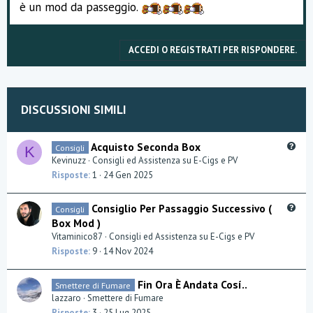
è un mod da passeggio.
ACCEDI O REGISTRATI PER RISPONDERE.
DISCUSSIONI SIMILI
Q
Acquisto Seconda Box
Consigli
K
u
Kevinuzz
Consigli ed Assistenza su E-Cigs e PV
e
Risposte
1
24 Gen 2025
s
t
Q
Consiglio Per Passaggio Successivo (
Consigli
i
u
Box Mod )
o
e
Vitaminico87
Consigli ed Assistenza su E-Cigs e PV
n
s
Risposte
9
14 Nov 2024
t
i
Fin Ora È Andata Cosí..
Smettere di Fumare
o
lazzaro
Smettere di Fumare
n
Risposte
3
25 Lug 2025