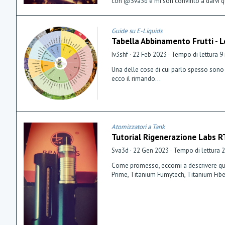
con @Sva3d e mi son convinto a darvi qua
Guide su E-Liquids
Tabella Abbinamento Frutti - 
Iv3shf
22 Feb 2023
Tempo di lettura 9
Una delle cose di cui parlo spesso sono
ecco il rimando...
Atomizzatori a Tank
Tutorial Rigenerazione Labs 
Sva3d
22 Gen 2023
Tempo di lettura 
Come promesso, eccomi a descrivere quale 
Prime, Titanium Fumytech, Titanium Fiber