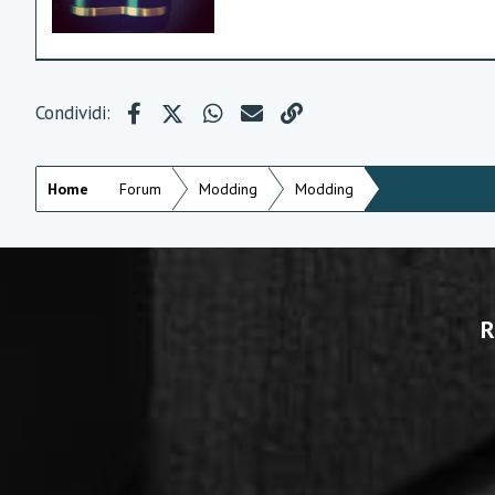
Facebook
X (Twitter)
WhatsApp
e-mail
Link
Condividi:
Home
Forum
Modding
Modding
R