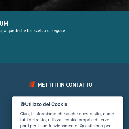
RUM
 o quelli che hai scelto di seguire
METTITI IN CONTATTO
FAI UNA DOMANDA
🍪Utilizzo dei Cookie
Chiedi un Consiglio
Ciao, ti informiamo che anche questo sito, come
SUPPORTO FORUM
tutti del resto, utilizza i cookie propri e di terze
parti per il suo funzionamento. Questi sono per
Area Ticket