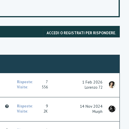
ACCEDI O REGISTRATI PER RISPONDERE.
Risposte
7
1 Feb 2026
Visite
556
Lorenzo 72
Q
Risposte
9
14 Nov 2024
u
Visite
2K
Murph
e
s
t