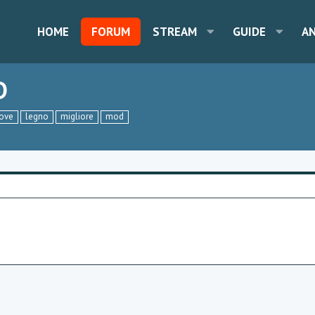
HOME
FORUM
STREAM
GUIDE
A
D
ove
legno
migliore
mod