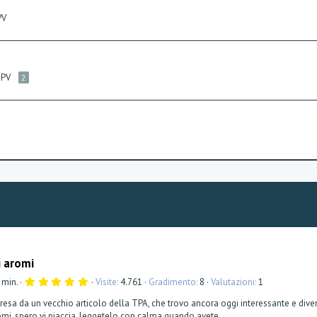
PV
 PV
2
i aromi
5
 min.
Visite
4.761
Gradimento
8
Valutazioni
1
,
0
 presa da un vecchio articolo della TPA, che trovo ancora oggi interessante e diven
0
omi, spero vi piaccia, leggetelo con calma quando avete...