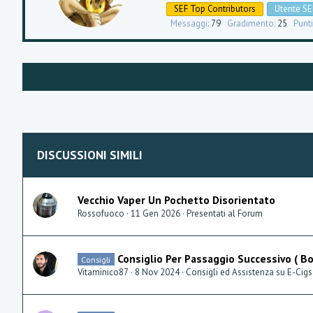
t
e
SEF Top Contributors
Utente SE
t
Messaggi
79
Gradimento
25
Punti
e
n
b
y
DISCUSSIONI SIMILI
Vecchio Vaper Un Pochetto Disorientato
Rossofuoco
11 Gen 2026
Presentati al Forum
Consiglio Per Passaggio Successivo ( B
Consigli
Vitaminico87
8 Nov 2024
Consigli ed Assistenza su E-Cigs