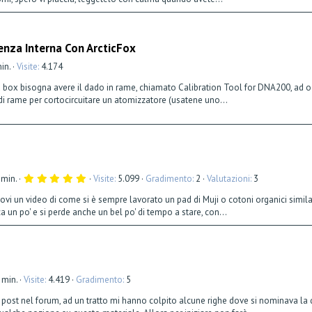
s
t
e
l
l
enza Interna Con ArcticFox
a
(
e
min.
Visite
4.174
)
a box bisogna avere il dado in rame, chiamato Calibration Tool for DNA200, ad oggi
 di rame per cortocircuitare un atomizzatore (usatene uno...
5
 min.
Visite
5.099
Gradimento
2
Valutazioni
3
,
0
ndovi un video di come si è sempre lavorato un pad di Muji o cotoni organici simi
0
a un po' e si perde anche un bel po' di tempo a stare, con...
s
t
e
l
l
a
(
e
 min.
Visite
4.419
Gradimento
5
)
ri post nel forum, ad un tratto mi hanno colpito alcune righe dove si nominava la