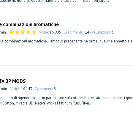
lche nozione su questo materiale. Allora per iniziare non farò...
Le combinazioni aromatiche
5
 min.
Visite
16.995
Gradimento
14
Valutazioni
3
,
0
 le combinazioni aromatiche, l'articolo precedente ha ormai qualche annetto e an
0
s
t
e
l
l
a
(
e
)
RTA BP MODS
2 min.
Visite
16.143
Commenti
8
tipo di rigenerazione, in particolare sul cotone, ho testato in questi dieci gior
 Cotton, Miracle UD, Native Wicks Platinum Plus, Fiber...