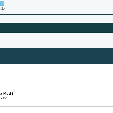
F
23
ox Mod )
 e PV