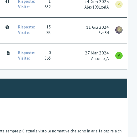
Q
Risposte
1
24 Gen 2025
i
A
u
Visite
632
Alex1981xelA
o
e
n
s
t
Q
Risposte
13
11 Giu 2024
i
u
Visite
2K
Sva3d
o
e
n
s
t
A
Risposte
0
27 Mar 2024
i
A
r
Visite
565
Antonio_A
o
t
n
i
c
l
e
ta sempre più attuale visto le normative che sono in aria, fa capire a chi