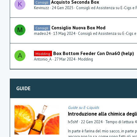
Acquisto Seconda Box
Consigli
K
Kevinuzz
24 Gen 2025
Consigli ed Assistenza su E-Cigs e 
Consiglio Nuova Box Mod
Consigli
M
madeo24
13 Mag 2024
Consigli ed Assistenza su E-Cigs e
Box Bottom Feeder Con Dna60 (help)
Modding
A
Antonio_A
27 Mar 2024
Modding
GUIDE
Guide su E-Liquids
Introduzione alla chimica degl
Iv3shf
22 Gen 2024
Tempo di lettura 4
In parte è farina del mio sacco, in parte
ancora non lo sa, come sono fatti gli ar