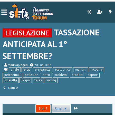
TASSAZIONE
LEGISLAZIONE
ANTICIPATA AL 1°
SETTEMBRE?
C
D
Markvaping68
20 Lug 2013
r
a
anafe
e-cig
e-cigarette
elettronica
mancini
nicotina
e
t
percentuali
petizione
poco
problemi
prodotti
sapore
a
a
sigaretta
svapo
tassa
vaping
t
d
o
i
Notizie
r
i
e
n
D
i
i
z
s
i
Ultimo
1 di 2
Succ.
c
o
u