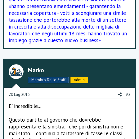
«hanno presentano emendamenti - garantendo la
necessaria copertura - volti a scongiurare una simile
tassazione che porterebbe alla morte di un settore
in crescita e alla disoccupazione delle migliaia di
lavoratori che negli ultimi 18 mesi hanno trovato un
impiego grazie a questo nuovo business»
Marko
Membro Dello Staff
Admin
20 Lug 2013
#2
E' incredibile...
Questo partito al governo che dovrebbe
rappresentare la sinistra... che poi di sinistra non è
mai stato.... continua a tartassare di tasse le classi