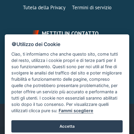
Tutela della Privacy
Termini di servizio
METTITI IN CONTATTO
🍪Utilizzo dei Cookie
FAI UNA DOMANDA
SUPPORTO FORUM
Ciao, ti informiamo che anche questo sito, come tutti
Chiedi un Consiglio
Area Ticket
del resto, utilizza i cookie propri e di terze parti per il
suo funzionamento. Questi sono per noi utili al fine di
CONTATTA L'AMMINISTRAZIONE
svolgere le analisi del traffico del sito e poter migliorare
Clicca quì
fruibilità e funzionamento delle pagine, compreso
quelle che potrebbero presentare problematiche, per
poter offrire un servizio più accurato e performante a
tutti gli utenti. I cookie non essenziali saranno abilitati
solo dopo il tuo consenso. Per visualizzare quelli
utilizzati clicca pure su:
Fammi scegliere
Italiano
Accetta