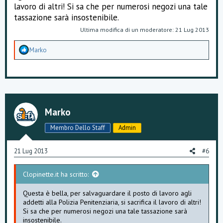
lavoro di altri! Si sa che per numerosi negozi una tale
tassazione sarà insostenibile.
Ultima modifica di un moderatore:
21 Lug 2013
A
Marko
p
p
r
e
z
z
a
Marko
m
e
Membro Dello Staff
Admin
n
t
i
21 Lug 2013
#6
:
Clopinette.it ha scritto:
Questa è bella, per salvaguardare il posto di lavoro agli
addetti alla Polizia Penitenziaria, si sacrifica il lavoro di altri!
Si sa che per numerosi negozi una tale tassazione sarà
insostenibile.