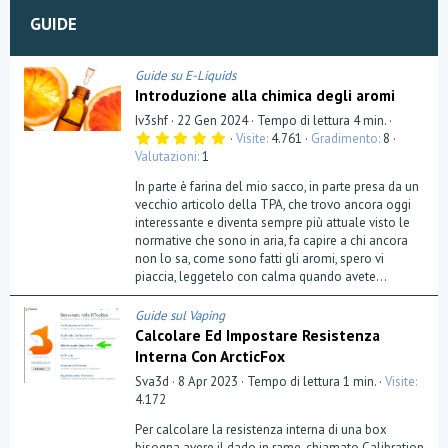
GUIDE
Guide su E-Liquids
Introduzione alla chimica degli aromi
Iv3shf
22 Gen 2024
Tempo di lettura 4 min.
5
Visite
4.761
Gradimento
8
,
Valutazioni
1
0
0
In parte è farina del mio sacco, in parte presa da un
s
t
vecchio articolo della TPA, che trovo ancora oggi
e
interessante e diventa sempre più attuale visto le
l
normative che sono in aria, fa capire a chi ancora
l
a
non lo sa, come sono fatti gli aromi, spero vi
(
piaccia, leggetelo con calma quando avete...
e
)
Guide sul Vaping
Calcolare Ed Impostare Resistenza
Interna Con ArcticFox
Sva3d
8 Apr 2023
Tempo di lettura 1 min.
Visite
4.172
Per calcolare la resistenza interna di una box
bisogna avere il dado in rame, chiamato Calibration