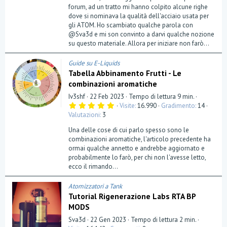
forum, ad un tratto mi hanno colpito alcune righe
dove si nominava la qualità dell'acciaio usata per
gli ATOM. Ho scambiato qualche parola con
@Sva3d e mi son convinto a darvi qualche nozione
su questo materiale. Allora per iniziare non farò...
Guide su E-Liquids
Tabella Abbinamento Frutti - Le
combinazioni aromatiche
Iv3shf
22 Feb 2023
Tempo di lettura 9 min.
5
Visite
16.990
Gradimento
14
,
Valutazioni
3
0
0
Una delle cose di cui parlo spesso sono le
s
t
combinazioni aromatiche, l'articolo precedente ha
e
ormai qualche annetto e andrebbe aggiornato e
l
probabilmente lo farò, per chi non l'avesse letto,
l
a
ecco il rimando...
(
e
)
Atomizzatori a Tank
Tutorial Rigenerazione Labs RTA BP
MODS
Sva3d
22 Gen 2023
Tempo di lettura 2 min.