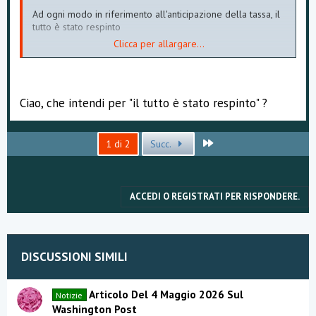
Ad ogni modo in riferimento all'anticipazione della tassa, il
tutto è stato respinto
Clicca per allargare...
Speriamo si riesca seriamente a ragionare su una
rivisitazione di quanto entrerebbe in vigore dal 1 gennaio
Ciao, che intendi per "il tutto è stato respinto" ?
2014
Ultimo
1 di 2
Succ.
ACCEDI O REGISTRATI PER RISPONDERE.
DISCUSSIONI SIMILI
Articolo Del 4 Maggio 2026 Sul
Notizie
Washington Post