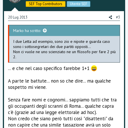
SEF Top Contributors
Utente SEF
20 Lug 2013
#3
Marko ha scritto:
I due Letta ad esempio, sono zio e nipote e guarda caso
sono i sottosegretari dei due partiti opposti...
Non ci vuole ne uno scienziato ne un filosofo per fare 2 più
2.
... e che nel caso specifico farebbe 1+1
A parte le battute... non so che dire... ma qualche
sospetto mi viene.
Senza fare nomi e cognomi... sappiamo tutti che tra
gli occupanti degli scranni di Roma... qualche capra
c'è (grazie ad una legge elettorale ad hoc).
Non credo che siano però tutti così "disattenti" da
non capire che una simile tassazione avrà un solo