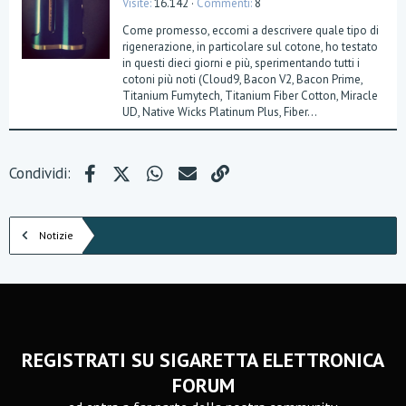
Visite
16.142
Commenti
8
Come promesso, eccomi a descrivere quale tipo di
rigenerazione, in particolare sul cotone, ho testato
in questi dieci giorni e più, sperimentando tutti i
cotoni più noti (Cloud9, Bacon V2, Bacon Prime,
Titanium Fumytech, Titanium Fiber Cotton, Miracle
UD, Native Wicks Platinum Plus, Fiber...
Facebook
X (Twitter)
WhatsApp
e-mail
Link
Condividi:
Notizie
REGISTRATI SU SIGARETTA ELETTRONICA
FORUM