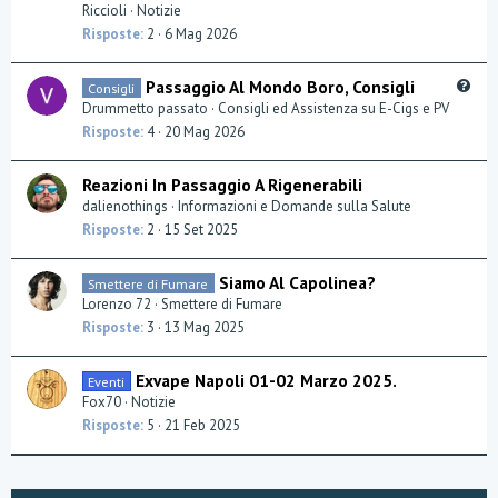
Riccioli
Notizie
Risposte
2
6 Mag 2026
Q
Passaggio Al Mondo Boro, Consigli
Consigli
u
Drummetto passato
Consigli ed Assistenza su E-Cigs e PV
e
Risposte
4
20 Mag 2026
s
t
Reazioni In Passaggio A Rigenerabili
i
dalienothings
Informazioni e Domande sulla Salute
o
Risposte
2
15 Set 2025
n
Siamo Al Capolinea?
Smettere di Fumare
Lorenzo 72
Smettere di Fumare
Risposte
3
13 Mag 2025
Exvape Napoli 01-02 Marzo 2025.
Eventi
Fox70
Notizie
Risposte
5
21 Feb 2025