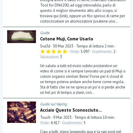
Tool for DNA200, ad oggi introvabile, parlo di
questo: il miglior strumento atto allo scopo, si
trovava qui (link), oppure un filo spesso di rame per
cortocircuitare un atomizzatore (usatene uno...
Guide
Cotone Muji, Come Usarlo
Sva3d
30 Mar 2023
Tempo di lettura 2 min.
5
Visite
5.097
Gradimento
2
,
Valutazioni
3
0
0
Un saluto a tutti ed inizio subito postandovi un
s
t
video di come si è sempre lavorato un pad di Muji o
e
cotoni organici similari: Bene! Forse per il cloud di
l
un tempo poteva andare anche bene come regola.
l
a
Sta di fatto che se ne spreca un po' e si perde anche
(
un bel po' di tempo a stare, con...
e
)
Guide sul Vaping
Acciaio Questo Sconosciuto...
Touch
9 Mar 2023
Tempo di lettura 10 min.
Visite
4.417
Gradimento
5
Ciao a tutti, stavo leggendo qua e la vari post nel