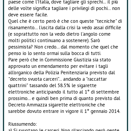
paese come l'Italia, dove tagliare gli sprechi... il più
delle volte significa tagliare i privilegi di pochi... non
deve essere facile.
Quel che è certo però è che con queste "tecniche" di
risanamento... l'uscita dalla crisi la vedo assai difficile
(e soprattutto non la vedo dietro l'angolo come
molti politici continuano a sostenere). Sarò
pessimista? Non credo... dal momento che quel che
penso io lo sento ormai sulla bocca di tutti.
Pare però che in Commissione Giustizia sia stato
approvato un emendamento per evitare i tagli
all’organico della Polizia Penitenziaria previsto dal
"decreto svuota carceri"... andando a "raccattar
quattrini" tassando del 58.5% le sigarette
elettroniche anticipando il tutto al 1° di settembre
prossimo... e quindi ben prima di quanto previsto dal
Decreto Ammazza sigarette elettroniche che
sarebbe dovuto entrare in vigore il 1° gennaio 2014.
Riussumendo:
a) Si svuotano le carceri. Non rilasciando però gente