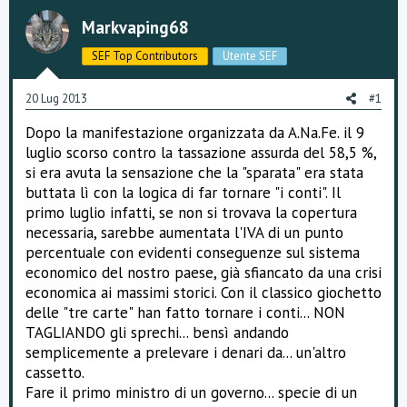
s
Markvaping68
s
i
o
SEF Top Contributors
Utente SEF
n
e
20 Lug 2013
#1
Dopo la manifestazione organizzata da A.Na.Fe. il 9
luglio scorso contro la tassazione assurda del 58,5 %,
si era avuta la sensazione che la "sparata" era stata
buttata lì con la logica di far tornare "i conti". Il
primo luglio infatti, se non si trovava la copertura
necessaria, sarebbe aumentata l'IVA di un punto
percentuale con evidenti conseguenze sul sistema
economico del nostro paese, già sfiancato da una crisi
economica ai massimi storici. Con il classico giochetto
delle "tre carte" han fatto tornare i conti... NON
TAGLIANDO gli sprechi... bensì andando
semplicemente a prelevare i denari da... un'altro
cassetto.
Fare il primo ministro di un governo... specie di un