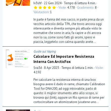
Iv3shf
22 Gen 2024
Tempo di lettura 4 min.
5
Visite
4.778
Gradimento
8
,
Valutazioni
1
0
0
In parte è farina del mio sacco, in parte presa da un
s
t
vecchio articolo della TPA, che trovo ancora oggi
e
interessante e diventa sempre più attuale visto le
l
normative che sono in aria, fa capire a chi ancora
l
a
non lo sa, come sono fatti gli aromi, spero vi
(
piaccia, leggetelo con calma quando avete...
e
)
Guide sul Vaping
Calcolare Ed Impostare Resistenza
Interna Con ArcticFox
Sva3d
8 Apr 2023
Tempo di lettura 1 min.
Visite
4.192
Per calcolare la resistenza interna di una box
bisogna avere il dado in rame, chiamato Calibration
Tool for DNA200, ad oggi introvabile, parlo di
questo: il miglior strumento atto allo scopo, si
trovava qui (link), oppure un filo spesso di rame per
cortocircuitare un atomizzatore (usatene uno...