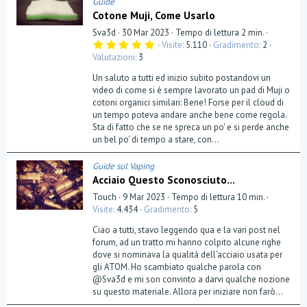
Guide
Cotone Muji, Come Usarlo
Sva3d
30 Mar 2023
Tempo di lettura 2 min.
5
Visite
5.110
Gradimento
2
,
Valutazioni
3
0
0
Un saluto a tutti ed inizio subito postandovi un
s
t
video di come si è sempre lavorato un pad di Muji o
e
cotoni organici similari: Bene! Forse per il cloud di
l
un tempo poteva andare anche bene come regola.
l
a
Sta di fatto che se ne spreca un po' e si perde anche
(
un bel po' di tempo a stare, con...
e
)
Guide sul Vaping
Acciaio Questo Sconosciuto...
Touch
9 Mar 2023
Tempo di lettura 10 min.
Visite
4.434
Gradimento
5
Ciao a tutti, stavo leggendo qua e la vari post nel
forum, ad un tratto mi hanno colpito alcune righe
dove si nominava la qualità dell'acciaio usata per
gli ATOM. Ho scambiato qualche parola con
@Sva3d e mi son convinto a darvi qualche nozione
su questo materiale. Allora per iniziare non farò...