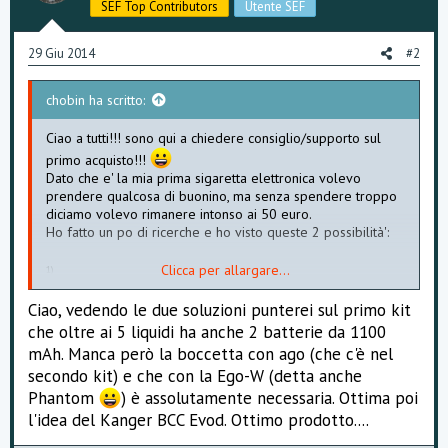
SEF Top Contributors
Utente SEF
29 Giu 2014
#2
chobin ha scritto:
Ciao a tutti!!! sono qui a chiedere consiglio/supporto sul
primo acquisto!!!
Dato che e' la mia prima sigaretta elettronica volevo
prendere qualcosa di buonino, ma senza spendere troppo
diciamo volevo rimanere intonso ai 50 euro.
Ho fatto un po di ricerche e ho visto queste 2 possibilità':
Clicca per allargare...
1)
Accedi
o
Registrati
per vedere questo contenuto.
Ciao, vedendo le due soluzioni punterei sul primo kit
che oltre ai 5 liquidi ha anche 2 batterie da 1100
e in più prendere qualche cartomizzatore
mAh. Manca però la boccetta con ago (che c'è nel
il kit e' cosi composto:
secondo kit) e che con la Ego-W (detta anche
n. 5 - Flaconi di liquido gustofumo assortiti da 10 ml
Phantom
) è assolutamente necessaria. Ottima poi
n. 2 - Batterie ricaricabili 1100 mAh con protezione 5 click
l'idea del Kanger BCC Evod. Ottimo prodotto....
n. 2 - Cartomizzatori 2.0 ml
n. 2 - Copri cartomizzatori