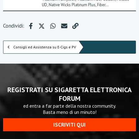
UD, Native Wicks Platinum Plus, Fiber...
Facebook
X (Twitter)
WhatsApp
e-mail
Link
Condividi:
Consigli ed Assistenza su E-Cigs e PV
REGISTRATI SU SIGARETTA ELETTRONICA
FORUM
ed entra a far parte della nostra community.
Basta meno di un minuto!
ISCRIVITI QUI