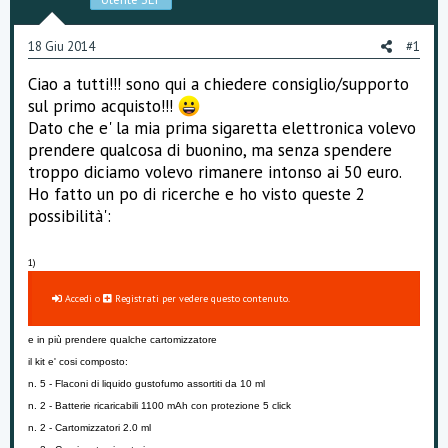
o
n
18 Giu 2014
e
#1
Ciao a tutti!!! sono qui a chiedere consiglio/supporto
sul primo acquisto!!!
Dato che e' la mia prima sigaretta elettronica volevo
prendere qualcosa di buonino, ma senza spendere
troppo diciamo volevo rimanere intonso ai 50 euro.
Ho fatto un po di ricerche e ho visto queste 2
possibilità':
1)
Accedi
o
Registrati
per vedere questo contenuto.
e in più prendere qualche cartomizzatore
il kit e' cosi composto:
n. 5 - Flaconi di liquido gustofumo assortiti da 10 ml
n. 2 - Batterie ricaricabili 1100 mAh con protezione 5 click
n. 2 - Cartomizzatori 2.0 ml