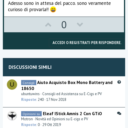
Adesso sono in attesa del pacco. sono veramente
curioso di provarla!!
Quale mi consigliate? oppure mi sapete dire qualche altra
alternativa? Io attualmente sono un fumatore, circa un
pacchetto al giorno.
U
D
0
Ringrazio tutti anticipatamente!!!
p
o
v
w
ACCEDI O REGISTRATI PER RISPONDERE.
o
n
t
v
DISCUSSIONI SIMILI
e
o
t
Q
Aiuto Acquisto Box Mono Battery and
Consigli
U
u
18650
e
e
ubuntuwins
Consigli ed Assistenza su E-Cigs e PV
s
Risposte
240
17 Nov 2018
t
i
D
Eleaf IStick Amnis 2 Con GTiO
Opinioni su
o
i
Motron
Novità ed Opinioni su E-cigs e PV
n
s
Risposte
0
29 Ott 2019