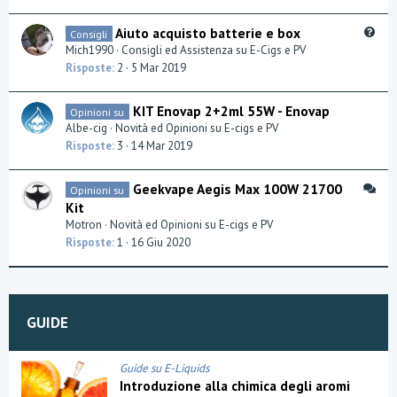
c
u
Q
Aiuto acquisto batterie e box
Consigli
s
u
Mich1990
Consigli ed Assistenza su E-Cigs e PV
s
e
Risposte
2
5 Mar 2019
i
s
o
t
n
KIT Enovap 2+2ml 55W - Enovap
Opinioni su
i
Albe-cig
Novità ed Opinioni su E-cigs e PV
o
Risposte
3
14 Mar 2019
n
D
Geekvape Aegis Max 100W 21700
Opinioni su
i
Kit
s
Motron
Novità ed Opinioni su E-cigs e PV
c
Risposte
1
16 Giu 2020
u
s
s
i
GUIDE
o
n
Guide su E-Liquids
Introduzione alla chimica degli aromi