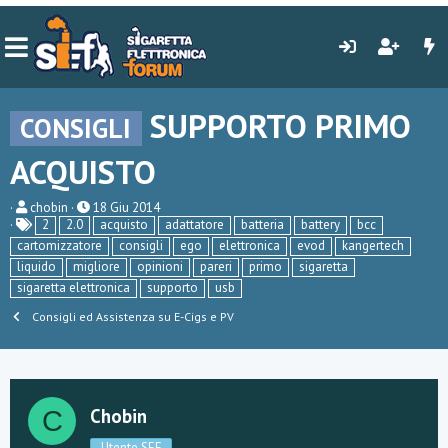
SUPPORTO PRIMO
CONSIGLI
ACQUISTO
C
D
chobin
18 Giu 2014
r
a
2
2.0
acquisto
adattatore
batteria
battery
bcc
e
t
cartomizzatore
consigli
ego
elettronica
evod
kangertech
a
a
liquido
migliore
opinioni
pareri
primo
sigaretta
t
d
o
i
sigaretta elettronica
supporto
usb
r
i
Consigli ed Assistenza su E-Cigs e PV
e
n
D
i
i
z
s
i
c
o
u
Chobin
C
s
s
i
Utente SEF