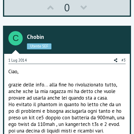
n. 2 - Tappi modello penna
U
D
0
n. 2 - Inalatori
n. 1 - Adattatore usb da parete
p
o
n. 1 - Carica batteria usb
n. 1 - Manuale d'suo
v
w
n. 1 - Scatola regalo
o
n
Chobin
C
2)
t
v
Utente SEF
Accedi
o
Registrati
per vedere questo contenuto.
e
o
1 Lug 2014
#3
t
kit compost da:
Ciao,
2 Batterie da 650 mAh (colori a scelta tra Nero, Acciaio, Blu,
e
Rosse)
2 Atomizzatori Phantom
grazie delle info… alla fine ho rivoluzionato tutto,
1 Caricabatteria con porta USB
anche xche la mia ragazza mi ha detto che vuole
1 Adattatore di rete 230V
provare ad usarla anche lei quando sta a casa.
1 Boccetta ad ago per ricariche
Ho evitato il phantom in quanto ho letto che da un
1 Astuccio modello grande portasigarette
po di problemi e bisogna asciugarla ogni tanto e ho
1 manuale di istruzioni
In più prenderei qualche cartomizzatore e un Kanger BCC
preso un kit ce5 doppio con batteria da 900mah, una
Evod per provare la differenza (da quello che ho capito la
ego twist da 110mah , un kangertech t3s e 2 evod.
batteria dovrebbe andare bene quella del kit della ego w)
poi una decina di liquidi misti e ricambi vari.
in più qualche liquido ovviamente!!!