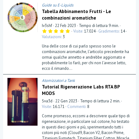
Guide su E-Liquids
Tabella Abbinamento Frutti - Le
combinazioni aromatiche
Iv3shf
22 Feb 2023
Tempo di lettura 9 min.
5
Visite
17.024
Gradimento
14
,
Valutazioni
3
0
0
Una delle cose di cui parlo spesso sono le
s
t
combinazioni aromatiche, l'articolo precedente ha
e
ormai qualche annetto e andrebbe aggiornato e
l
probabilmente lo farò, per chi non l'avesse letto,
l
a
ecco il rimando...
(
e
)
Atomizzatori a Tank
Tutorial Rigenerazione Labs RTA BP
MODS
Sva3d
22 Gen 2023
Tempo di lettura 2 min.
Visite
16.171
Commenti
8
Come promesso, eccomi a descrivere quale tipo di
rigenerazione, in particolare sul cotone, ho testato
in questi dieci giorni e più, sperimentando tutti i
cotoni più noti (Cloud9, Bacon V2, Bacon Prime,
Titanium Fumytech, Titanium Fiber Cotton, Miracle