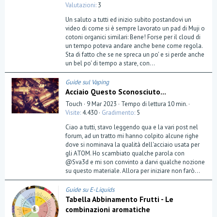
,
Valutazioni
3
0
0
Un saluto a tutti ed inizio subito postandovi un
s
t
video di come si è sempre lavorato un pad di Muji o
e
cotoni organici similari: Bene! Forse per il cloud di
l
un tempo poteva andare anche bene come regola.
l
a
Sta di fatto che se ne spreca un po' e si perde anche
(
un bel po' di tempo a stare, con...
e
)
Guide sul Vaping
Acciaio Questo Sconosciuto...
Touch
9 Mar 2023
Tempo di lettura 10 min.
Visite
4.430
Gradimento
5
Ciao a tutti, stavo leggendo qua e la vari post nel
forum, ad un tratto mi hanno colpito alcune righe
dove si nominava la qualità dell'acciaio usata per
gli ATOM. Ho scambiato qualche parola con
@Sva3d e mi son convinto a darvi qualche nozione
su questo materiale. Allora per iniziare non farò...
Guide su E-Liquids
Tabella Abbinamento Frutti - Le
combinazioni aromatiche