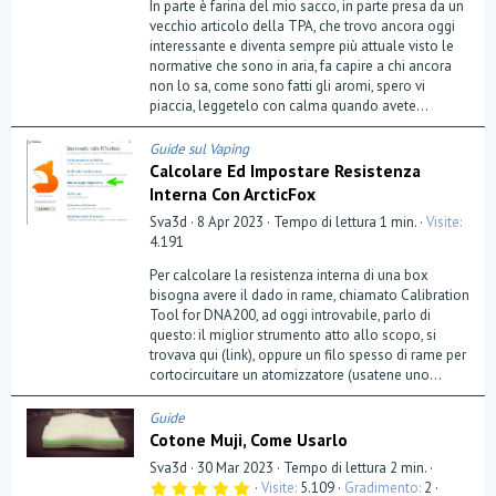
In parte è farina del mio sacco, in parte presa da un
s
t
vecchio articolo della TPA, che trovo ancora oggi
e
interessante e diventa sempre più attuale visto le
l
normative che sono in aria, fa capire a chi ancora
l
a
non lo sa, come sono fatti gli aromi, spero vi
(
piaccia, leggetelo con calma quando avete...
e
)
Guide sul Vaping
Calcolare Ed Impostare Resistenza
Interna Con ArcticFox
Sva3d
8 Apr 2023
Tempo di lettura 1 min.
Visite
4.191
Per calcolare la resistenza interna di una box
bisogna avere il dado in rame, chiamato Calibration
Tool for DNA200, ad oggi introvabile, parlo di
questo: il miglior strumento atto allo scopo, si
trovava qui (link), oppure un filo spesso di rame per
cortocircuitare un atomizzatore (usatene uno...
Guide
Cotone Muji, Come Usarlo
Sva3d
30 Mar 2023
Tempo di lettura 2 min.
5
Visite
5.109
Gradimento
2