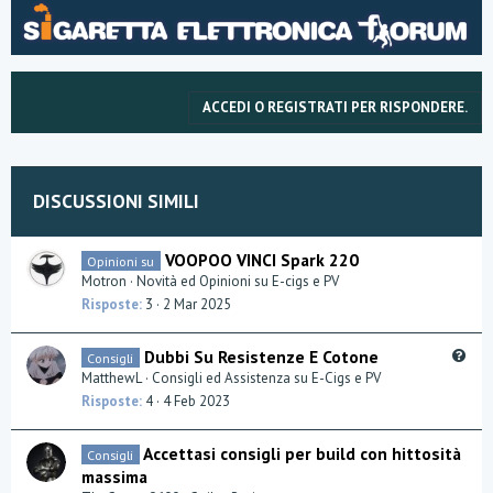
Ciao a tutti.
ACCEDI O REGISTRATI PER RISPONDERE.
DISCUSSIONI SIMILI
VOOPOO VINCI Spark 220
Opinioni su
Motron
Novità ed Opinioni su E-cigs e PV
Risposte
3
2 Mar 2025
Q
Dubbi Su Resistenze E Cotone
Consigli
u
MatthewL
Consigli ed Assistenza su E-Cigs e PV
e
Risposte
4
4 Feb 2023
s
t
Accettasi consigli per build con hittosità
Consigli
i
massima
o