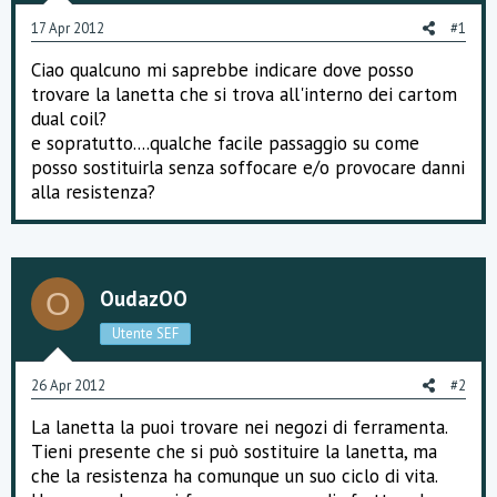
o
17 Apr 2012
#1
n
e
Ciao qualcuno mi saprebbe indicare dove posso
trovare la lanetta che si trova all'interno dei cartom
dual coil?
e sopratutto....qualche facile passaggio su come
posso sostituirla senza soffocare e/o provocare danni
alla resistenza?
OudazOO
O
Utente SEF
26 Apr 2012
#2
La lanetta la puoi trovare nei negozi di ferramenta.
Tieni presente che si può sostituire la lanetta, ma
che la resistenza ha comunque un suo ciclo di vita.