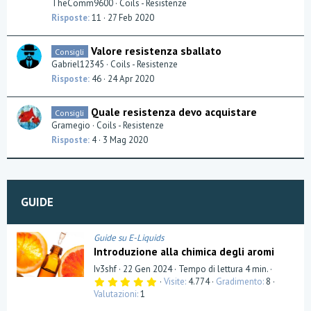
TheComm9600
Coils - Resistenze
n
Risposte
11
27 Feb 2020
Valore resistenza sballato
Consigli
Gabriel12345
Coils - Resistenze
Risposte
46
24 Apr 2020
Quale resistenza devo acquistare
Consigli
Gramegio
Coils - Resistenze
Risposte
4
3 Mag 2020
GUIDE
Guide su E-Liquids
Introduzione alla chimica degli aromi
Iv3shf
22 Gen 2024
Tempo di lettura 4 min.
5
Visite
4.774
Gradimento
8
,
Valutazioni
1
0
0