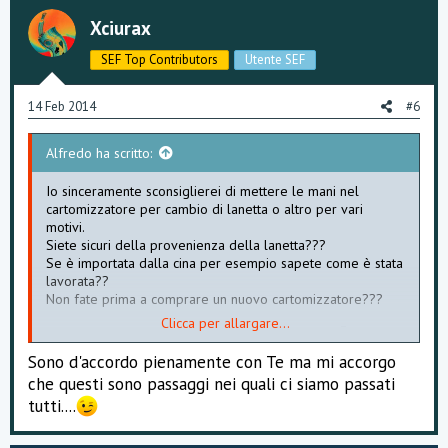
Xciurax
SEF Top Contributors
Utente SEF
14 Feb 2014
#6
Alfredo ha scritto:
Io sinceramente sconsiglierei di mettere le mani nel
cartomizzatore per cambio di lanetta o altro per vari
motivi.
Siete sicuri della provenienza della lanetta???
Se è importata dalla cina per esempio sapete come è stata
lavorata??
Non fate prima a comprare un nuovo cartomizzatore???
Clicca per allargare...
Sono d'accordo pienamente con Te ma mi accorgo
Ve lo coniglio
o meglio ve lo consiglio...
che questi sono passaggi nei quali ci siamo passati
Per quel che costa, fate prima a prenderne uno nuovo
tutti....
senza troppi pensieri....