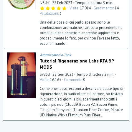
Iv3shf
22 Feb 2023
Tempo di lettura 9 min.
5
Visite
17.014
Gradimento
14
,
Valutazioni
3
0
0
Una delle cose di cui parlo spesso sono le
s
t
combinazioni aromatiche, l'articolo precedente ha
e
ormai qualche annetto e andrebbe aggiornato e
l
probabilmente lo farò, per chi non l'avesse letto,
l
a
ecco il rimando...
(
e
)
Atomizzatori a Tank
Tutorial Rigenerazione Labs RTA BP
MODS
Sva3d
22 Gen 2023
Tempo di lettura 2 min.
Visite
16.165
Commenti
8
Come promesso, eccomi a descrivere quale tipo di
rigenerazione, in particolare sul cotone, ho testato
in questi dieci giorni e più, sperimentando tutti i
cotoni più noti (Cloud9, Bacon V2, Bacon Prime,
Titanium Fumytech, Titanium Fiber Cotton, Miracle
UD, Native Wicks Platinum Plus, Fiber...