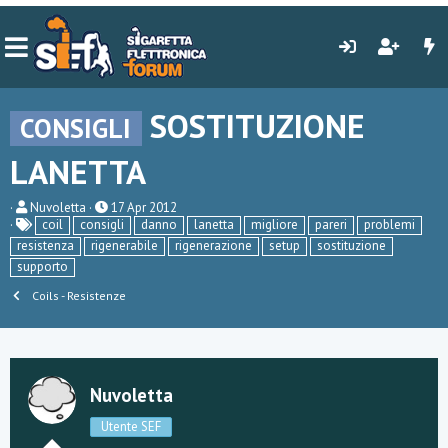
SOSTITUZIONE
CONSIGLI
LANETTA
C
D
Nuvoletta
17 Apr 2012
r
a
coil
consigli
danno
lanetta
migliore
pareri
problemi
e
t
resistenza
rigenerabile
rigenerazione
setup
sostituzione
a
a
supporto
t
d
o
i
Coils - Resistenze
r
i
e
n
D
i
i
z
s
i
c
o
Nuvoletta
u
s
Utente SEF
s
i