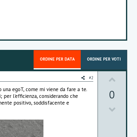
ORDINE PER DATA
ORDINE PER VOTI
U
#2
p
to una egoT, come mi viene da fare a te.
0
 per l'efficienza, considerando che
v
mente positivo, soddisfacente e
D
o
o
t
w
e