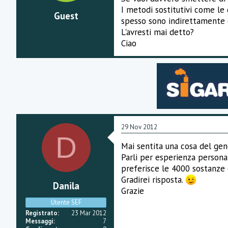
I metodi sostitutivi come le
Guest
spesso sono indirettamente di
L'avresti mai detto?
Ciao
29 Nov 2012
D
Mai sentita una cosa del gen
Parli per esperienza persona
preferisce le 4000 sostanze 
Gradirei risposta.
Danila
Grazie
Utente SEF
Registrato
23 Mar 2012
Messaggi
7