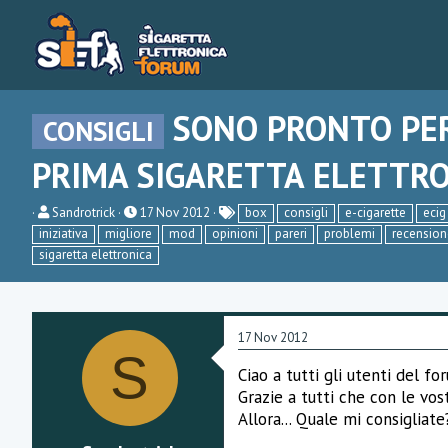
SONO PRONTO PER
CONSIGLI
PRIMA SIGARETTA ELETTR
C
D
Sandrotrick
17 Nov 2012
box
consigli
e-cigarette
ecig
r
a
iniziativa
migliore
mod
opinioni
pareri
problemi
recension
e
t
sigaretta elettronica
a
a
t
d
o
i
r
i
e
n
17 Nov 2012
D
i
S
i
z
s
i
Ciao a tutti gli utenti del f
c
o
Grazie a tutti che con le vos
u
Allora... Quale mi consigliat
s
s