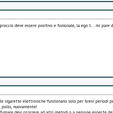
roccio deve essere positivo e funionale, la ego t.... mi pare di 
 le sigarette elettroniche funzionano solo per brevi periodi p
un pollo, nuovamente!
fumare devi ricorrere ad altri metodi o a persone esperte del