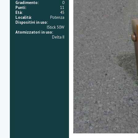
Gradimento
0
Punti
11
Età
45
Località
Potenza
Dispositivi in uso
IStick 50W
Atomizzatori in uso
Delta II