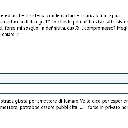
e ed anche il sistema con le cartucce ricaricabili m'ispira.
 cartuccia della ego T? Lo chiedo perchè ho visto altri sist
 forse mi sbaglio. In definitiva, qual'è il compromesso? Megl
 chiaro :?
strada giusta per smettere di fumare. Ve lo dico per esperie
tere, potrebbe essere pubblicita'.........forse in privato non e' p