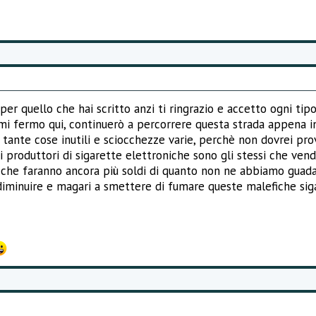
er quello che hai scritto anzi ti ringrazio e accetto ogni tipo 
i fermo qui, continuerò a percorrere questa strada appena i
 tante cose inutili e sciocchezze varie, perchè non dovrei pro
i produttori di sigarette elettroniche sono gli stessi che ven
e che faranno ancora più soldi di quanto non ne abbiamo guada
diminuire e magari a smettere di fumare queste malefiche sig