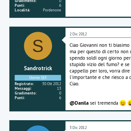
Gradimento
0
Punti
6
Località
Pordenone
2 Dic 2012
S
Ciao Giovanni non ti biasimo p
ma per questo di certo non m
spendo soldi ogni giorno per
stupido vizio del fumo? e se 
Sandrotrick
cappello per loro, vorra dir
l'importante e che riesco a 
Utente SEF
Ciao.
Registrato
30 Ott 2012
Messaggi
13
Gradimento
0
Punti
6
@Danila
sei tremenda
3 Dic 2012