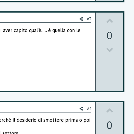
U
#3
p
aver capito qual'è..... è quella con le
0
v
D
o
o
t
w
e
n
v
o
U
t
#4
p
e
erchè il desiderio di smettere prima o poi
0
v
 settore,