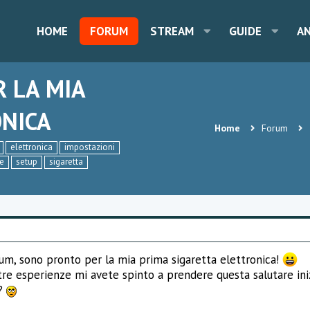
HOME
FORUM
STREAM
GUIDE
A
 LA MIA
ONICA
Home
Forum
elettronica
impostazioni
e
setup
sigaretta
orum, sono pronto per la mia prima sigaretta elettronica!
tre esperienze mi avete spinto a prendere questa salutare inizi
e?