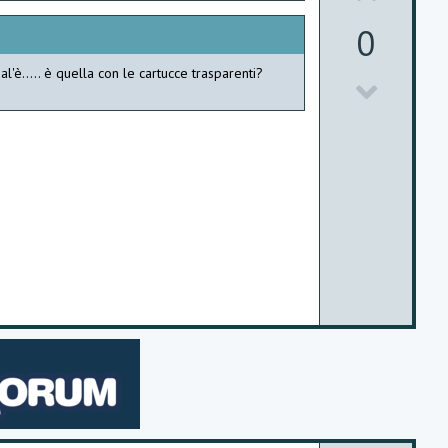
e
p
0
v
l'è..... è quella con le cartucce trasparenti?
D
o
o
t
w
e
n
v
o
t
e