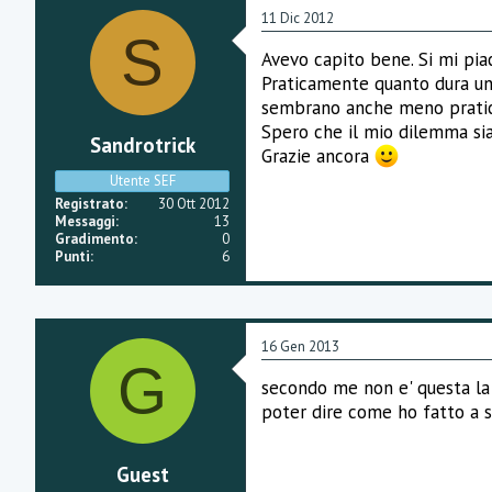
11 Dic 2012
S
Avevo capito bene. Si mi piac
Praticamente quanto dura una
sembrano anche meno pratici,
Spero che il mio dilemma sia
Sandrotrick
Grazie ancora
Utente SEF
Registrato
30 Ott 2012
Messaggi
13
Gradimento
0
Punti
6
16 Gen 2013
G
secondo me non e' questa la 
poter dire come ho fatto a smet
Guest