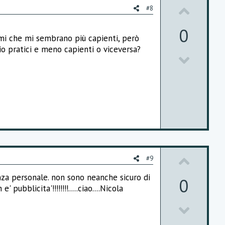
U
#8
p
0
emi che mi sembrano più capienti, però
v
io pratici e meno capienti o viceversa?
D
o
o
t
w
e
n
v
o
U
t
#9
p
e
nza personale. non sono neanche sicuro di
0
ubblicita'!!!!!!!!.....ciao....Nicola
v
D
o