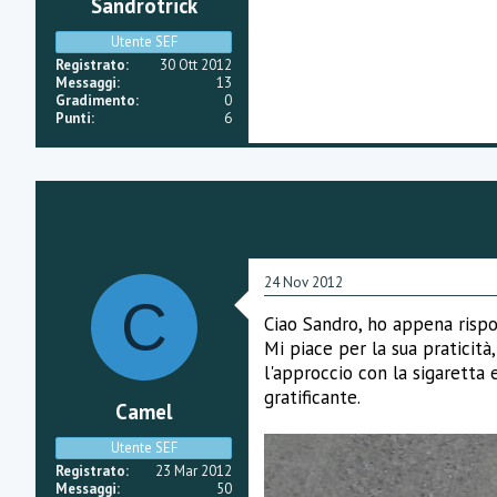
Sandrotrick
i
o
n
Utente SEF
e
Registrato
30 Ott 2012
Messaggi
13
Gradimento
0
Punti
6
24 Nov 2012
C
Ciao Sandro, ho appena rispo
Mi piace per la sua praticit
l'approccio con la sigaretta
gratificante.
Camel
Utente SEF
Registrato
23 Mar 2012
Messaggi
50