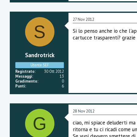
27 Nov 2012
S
Si lo penso anche io che l'app
cartucce trasparenti? grazie
Sandrotrick
Utente SEF
Registrato
30 Ott 2012
Messaggi
13
Gradimento
0
Punti
6
28 Nov 2012
G
ciao, mi spiace deluderti ma
ritorna e tu ci ricadi come 
Se vuoi davvero smettere di 