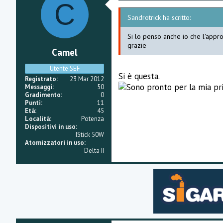
C
Sandrotrick ha scritto:
Si lo penso anche io che l'approc
grazie
Camel
Utente SEF
Si è questa.
Registrato
23 Mar 2012
Messaggi
50
Gradimento
0
Punti
11
Età
45
Località
Potenza
Dispositivi in uso
IStick 50W
Atomizzatori in uso
Delta II