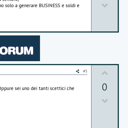
D
o
vono solo a generare BUSINESS e soldi e
o
t
w
e
n
v
o
t
U
e
#5
p
0
ppure sei uno dei tanti scettici che
v
D
o
o
t
w
e