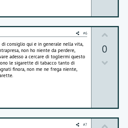
n
v
o
t
U
#6
e
p
di consiglio qui e in generale nella vita,
0
ntrapresa, non ho niente da perdere,
v
vare adesso a cercare di togliermi questo
D
o
dono le sigarette di tabacco tanto di
gnati finora, non me ne frega niente,
o
t
arette.
w
e
n
v
o
t
U
#7